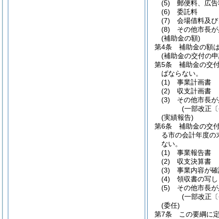
(5)
郵便料、広告
(6)
委託料
(7)
会場借料及び
(8)
その他市長が
(補助金の額)
第4条
補助金の額
(補助金の交付の申
第5条
補助金の交
ばならない。
(1)
事業計画書
(2)
収支計画書
(3)
その他市長が
(一部改正〔
(実績報告)
第6条
補助金の交
る市の会計年度の
ない。
(1)
事業報告書
(2)
収支決算書
(3)
事業内容が確
(4)
領収書の写し
(5)
その他市長が
(一部改正〔
(委任)
第7条
この要綱に