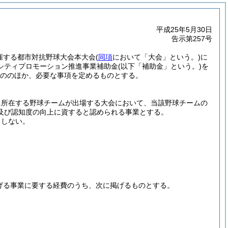
平成25年5月30日
告示第257号
催する都市対抗野球大会本大会
(
同項
において「大会」という。)
に
シティプロモーション推進事業補助金
(以下「補助金」という。)
を
ののほか、必要な事項を定めるものとする。
に所在する野球チームが出場する大会において、当該野球チームの
及び認知度の向上に資すると認められる事業とする。
としない。
げる事業に要する経費のうち、次に掲げるものとする。