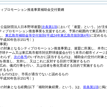
ティプロモーション推進事業補助金交付要綱
、公益財団法人日本野球連盟
(
次条第1項
において「連盟」という。)
が主
ティプロモーション推進事業を支援するため、予算の範囲内で東広島市
し、
東広島市補助金等交付規則
(平成24年東広島市規則第4号)
に定めるも
平成30年告示151号〕)
事業)
付の対象となるシティプロモーション推進事業は、連盟に所属し、本市
野球チーム又は東広島市都市対抗野球後援会が行う本市の都市イメージ
かわらず、
次の各号
のいずれかに該当するものは、補助金の交付の対象
を推進し、支持し、又はこれに反対する目的で実施するもの
広め、儀式行事を行い、又は信者を教化育成する目的で実施するもの
するもの
るもののほか、市長が適当でないと認めるもの
平成30年告示151号〕)
付の対象となる経費
(以下「補助対象経費」という。)
は、
前条第1項
に掲