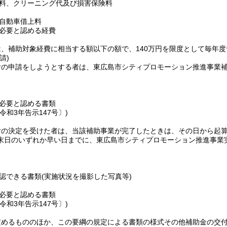
料、クリーニング代及び損害保険料
自動車借上料
必要と認める経費
は、補助対象経費に相当する額以下の額で、140万円を限度として毎年
請)
付の申請をしようとする者は、東広島市シティプロモーション推進事業
必要と認める書類
令和3年告示147号〕)
付の決定を受けた者は、当該補助事業が完了したときは、その日から起算
末日のいずれか早い日までに、東広島市シティプロモーション推進事業
認できる書類
(実施状況を撮影した写真等)
必要と認める書類
令和3年告示147号〕)
定めるもののほか、この要綱の規定による書類の様式その他補助金の交