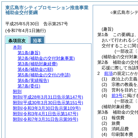
東広島市シティプロモーション推進事業
補助金交付要綱
○東広島市シ
平成25年5月30日 告示第257号
(趣旨)
(令和7年4月1日施行)
第1条
この要綱は
おいて行われるシ
条項目次
沿革
交付することに関
本則
(一部改正〔
第1条
(趣旨)
(補助金の交付対象
第2条
(補助金の交付対象事業)
第2条
補助金の交
第3条
(補助対象経費)
応援に際して当該
第4条
(補助金の額)
2
前項
の規定にか
第5条
(補助金の交付の申請)
(1)
政治上の主義
第6条
(実績報告)
(2)
宗教の教義を
第7条
(委任)
(3)
営利を目的と
附則
(4)
前3号
に掲げ
附則
(平成28年3月31日告示第147号)
(一部改正〔
附則
(平成30年3月30日告示第151号)
(補助対象経費)
附則
(令和3年3月30日告示第109号)
第3条
補助金の交
附則
(令和3年4月1日告示第147号)
(1)
報償費
附則
(令和7年3月31日告示第99号)
(2)
旅費
(3)
消耗品費
(4)
印刷製本費