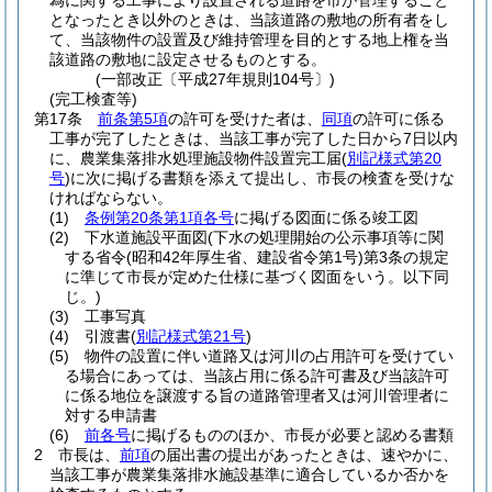
為に関する工事により設置される道路を市が管理すること
となったとき以外のときは、当該道路の敷地の所有者をし
て、当該物件の設置及び維持管理を目的とする地上権を当
該道路の敷地に設定させるものとする。
(一部改正〔平成27年規則104号〕)
(完工検査等)
第17条
前条第5項
の許可を受けた者は、
同項
の許可に係る
工事が完了したときは、当該工事が完了した日から7日以内
に、農業集落排水処理施設物件設置完工届
(
別記様式第20
号
)
に次に掲げる書類を添えて提出し、市長の検査を受けな
ければならない。
(1)
条例第20条第1項各号
に掲げる図面に係る竣工図
(2)
下水道施設平面図
(下水の処理開始の公示事項等に関
する省令
(昭和42年厚生省、建設省令第1号)
第3条の規定
に準じて市長が定めた仕様に基づく図面をいう。以下同
じ。)
(3)
工事写真
(4)
引渡書
(
別記様式第21号
)
(5)
物件の設置に伴い道路又は河川の占用許可を受けてい
る場合にあっては、当該占用に係る許可書及び当該許可
に係る地位を譲渡する旨の道路管理者又は河川管理者に
対する申請書
(6)
前各号
に掲げるもののほか、市長が必要と認める書類
2
市長は、
前項
の届出書の提出があったときは、速やかに、
当該工事が農業集落排水施設基準に適合しているか否かを