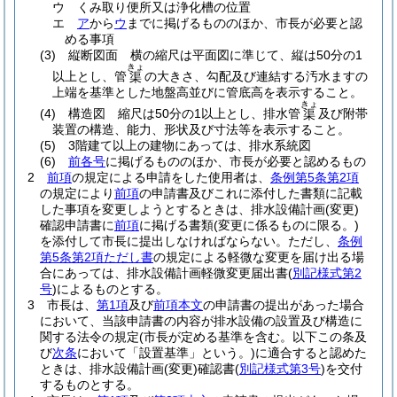
ウ
くみ取り便所又は浄化槽の位置
エ
ア
から
ウ
までに掲げるもののほか、市長が必要と認
める事項
(3)
縦断図面 横の縮尺は平面図に準じて、縦は50分の1
きょ
以上とし、管
の大きさ、勾配及び連結する汚水ますの
渠
上端を基準とした地盤高並びに管底高を表示すること。
きょ
(4)
構造図 縮尺は50分の1以上とし、排水管
及び附帯
渠
装置の構造、能力、形状及び寸法等を表示すること。
(5)
3階建て以上の建物にあっては、排水系統図
(6)
前各号
に掲げるもののほか、市長が必要と認めるもの
2
前項
の規定による申請をした使用者は、
条例第5条第2項
の規定により
前項
の申請書及びこれに添付した書類に記載
した事項を変更しようとするときは、排水設備計画
(変更)
確認申請書に
前項
に掲げる書類
(変更に係るものに限る。)
を添付して市長に提出しなければならない。
ただし、
条例
第5条第2項ただし書
の規定による軽微な変更を届け出る場
合にあっては、排水設備計画軽微変更届出書
(
別記様式第2
号
)
によるものとする。
3
市長は、
第1項
及び
前項本文
の申請書の提出があった場合
において、当該申請書の内容が排水設備の設置及び構造に
関する法令の規定
(市長が定める基準を含む。以下この条及
び
次条
において「設置基準」という。)
に適合すると認めた
ときは、排水設備計画
(変更)
確認書
(
別記様式第3号
)
を交付
するものとする。