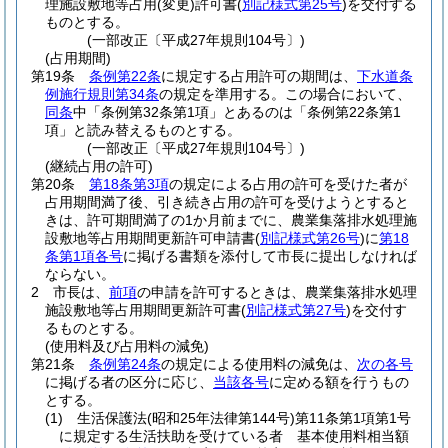
理施設敷地等占用
(変更)
許可書
(
別記様式第25号
)
を交付する
ものとする。
(一部改正〔平成27年規則104号〕)
(占用期間)
第19条
条例第22条
に規定する占用許可の期間は、
下水道条
例施行規則第34条
の規定を準用する。
この場合において、
同条
中「条例第32条第1項」とあるのは「条例第22条第1
項」と読み替えるものとする。
(一部改正〔平成27年規則104号〕)
(継続占用の許可)
第20条
第18条第3項
の規定による占用の許可を受けた者が
占用期間満了後、引き続き占用の許可を受けようとすると
きは、許可期間満了の1か月前までに、農業集落排水処理施
設敷地等占用期間更新許可申請書
(
別記様式第26号
)
に
第18
条第1項各号
に掲げる書類を添付して市長に提出しなければ
ならない。
2
市長は、
前項
の申請を許可するときは、農業集落排水処理
施設敷地等占用期間更新許可書
(
別記様式第27号
)
を交付す
るものとする。
(使用料及び占用料の減免)
第21条
条例第24条
の規定による使用料の減免は、
次の各号
に掲げる者の区分に応じ、
当該各号
に定める額を行うもの
とする。
(1)
生活保護法
(昭和25年法律第144号)
第11条第1項第1号
に規定する生活扶助を受けている者 基本使用料相当額