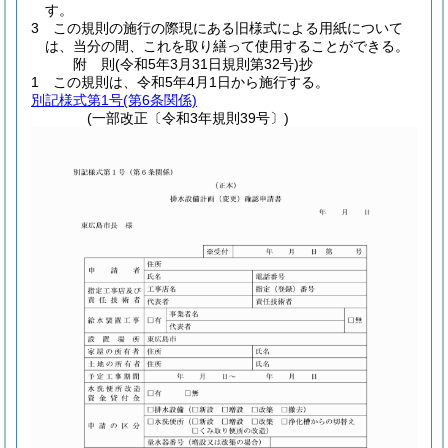
す。
3
この規則の施行の際現にある旧様式による用紙について
は、当分の間、これを取り繕って使用することができる。
附
則
(令和5年3月31日
規則第32号)
抄
1
この規則は、令和5年4月1日から施行する。
別記様式第1号
(第6条関係)
(一部改正〔令和3年規則39号〕)