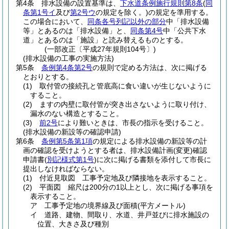
第4条
排水設備の設置基準は、
下水道条例施行規則第8条
(
同
条第1号イ
及び
第2号ウ
の規定を除く。)
の規定を準用する。
この場合において、
同条各号列記以外の部分
中「排水設備
等」とあるのは「排水設備」と、
同条第4号
中「公共下水
道」とあるのは「施設」と読み替えるものとする。
(一部改正〔平成27年規則104号〕)
(排水設備の工事の実施方法)
第5条
条例第4条第2号
の規則で定める方法は、次に掲げる
とおりとする。
(1)
取付管の接続孔と管底高に食い違いが生じないように
すること。
(2)
ますの内壁に取付管が突き出さないように取り付け、
漏水のない構造とすること。
(3)
前2号
により難いときは、市長の指示を受けること。
(排水設備の新設等の確認申請)
第6条
条例第5条第1項
の規定による排水設備の新設等の計
画の確認を受けようとする者は、排水設備計画
(変更)
確認
申請書
(
別記様式第1号
)
に次に掲げる書類を添付して市長に
提出しなければならない。
(1)
付近見取図 工事予定地及び隣接地を表示すること。
(2)
平面図 縮尺は200分の1以上とし、次に掲げる事項を
表示すること。
ア
工事予定地の境界線及び面積
(平方メートル)
イ
道路、建物、間取り、水道、井戸並びに排水施設の
位置、大きさ及び種別