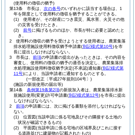
(使用料の徴収の猶予)
第13条
市長は、
次の各号
のいずれかに該当する場合は、1
年を限度として使用料の徴収を猶予することができる。
(1)
使用者が、その財産につき震災、風水害、火災その他
の災害を受けたとき。
(2)
前号
に掲げるもののほか、市長が特に必要と認めたと
き。
2
使用料の徴収の猶予を受けようとする使用者は、農業集落
排水処理施設使用料徴収猶予申請書
(
別記様式第10号
)
を市
長に提出しなければならない。
3
市長は、
前項
の申請書の提出があったときは、その内容を
審査し、使用料の徴収の猶予の適否を決定し、農業集落排
水処理施設使用料徴収猶予決定
(不承認)
通知書
(
別記様式第
11号
)
により、当該申請者に通知するものとする。
(一部改正〔平成27年規則104号〕)
(施設の新規使用の届出等)
第14条
条例第19条第2項
の新規加入者は、農業集落排水新
規施設使用
(変更)
許可申請書
(
別記様式第12号
)
を市長に提出
しなければならない。
2
前項
の申請書には、次に掲げる書類を添付しなければなら
ない。
(1)
位置図
(当該申請に係る宅地及びその隣接する土地の
状況が確認できるもの)
(2)
平面図
(当該申請に係る宅地の区域界及びこれに接す
る道路並びに建築物が記載されたもの)