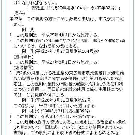
け出なければならない。
(一部改正〔平成27年規則104号・令和5年32号〕)
(委任)
第22条
この規則の施行に関し必要な事項は、市長が別に定
める。
附
則
1
この規則は、平成25年4月1日から施行する。
2
この規則の施行の日前になされた申請、届出その他の行為
については、なお従前の例による。
附
則
(平成27年7月27日
規則第104号)
抄
(施行期日)
1
この規則は、平成27年8月1日から施行する。
(経過措置)
3
第2条の規定による改正後の東広島市農業集落排水処理施
設の設置及び管理に関する条例施行規則第21条第1項の規
定は、この規則の施行の日以後の施設の使用に係る使用料
について適用し、同日前の施設の使用に係る使用料につい
ては、なお従前の例による。
附
則
(平成28年3月31日
規則第52号)
この規則は、平成28年4月1日から施行する。
附
則
(令和3年3月31日
規則第39号)
1
この規則は、令和3年4月1日から施行する。
2
この規則の施行の際現にあるこの規則による改正前の様式
(次項において「旧様式」という。)
により使用されている
書類は、この規則による改正後の様式によるものとみな