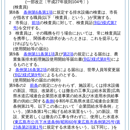
(一部改正〔平成27年規則104号〕)
(検査員)
第8条
条例第6条第1項
に規定する排水設備の検査は、市長
が指名する職員
(以下「検査員」という。)
が実施する。
2
市長は、
前項
の検査員に対して、検査員証
(
別記様式第7
号
)
を交付する。
3
検査員は、その職務を行う場合においては、常に検査員証
を携帯し、関係者の請求があったときは、これを提示しな
ければならない。
(使用開始等の届出)
第9条
条例第11条第1項
及び
第2項
の規定による届出は、農
業集落排水処理施設使用開始等届出書
(
別記様式第8号
)
によ
るものとする。
2
条例第16条第2項
の規定による届出は、世帯人員等変更届
(
別記様式第9号
)
によるものとする。
(使用開始等の届出の例外)
第9条の2
前条
の規定にかかわらず、施設若しくは排水設備
の新設、増設、改築若しくは撤去の工事又は給水装置
(広島
県水道広域連合企業団水道事業の給水及び水道用水供給事
業の供給に関する
条例
(令和5年広島県水道広域連合企業団
条例第21号。以下この条において「企業団給水等条例」と
いう。)
第3条第1号に掲げる給水装置をいう。)
の新設、増
設、変更若しくは撤去の工事を伴わずに、使用した水道水
(
東広島市公共下水道条例
(昭和60年東広島市条例第25号)
第
23条第2項第1号
に規定する水道水をいう。以下同じ。)
を