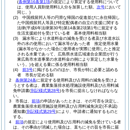
(
条例第16条第1項
の規定により算定する使用料について
は、使用人員割使用料1人分を加算した額。
次号
において
同じ。)
(2)
中国残留邦人等の円滑な帰国の促進並びに永住帰国し
た中国残留邦人等及び特定配偶者の自立の支援に関する
法律
(平成6年法律第30号)
第14条第2項第1号に規定する
生活支援給付を受けている者 基本使用料相当額
(3)
漏水等により水道料金の減免を受ける者及び水道水以
外の水の使用において漏水等があった者 推定使用水量
(漏水等がなかった場合に使用者が実際に使用したと推定
される水量であって、広島県水道広域連合企業団が行う
東広島市水道事業の水道料金の例により算定した水量を
いう。)
を超える量に係る使用料相当額
(4)
前3号
に掲げるもののほか、市長が特に必要と認める
者 市長が定める額
2
条例第24条
に規定する使用料及び占用料の減免を受けよ
うとする者は、農業集落排水処理施設使用料及び占用料減
免申請書
(
別記様式第28号
)
を市長に提出しなければならな
い。
3
市長は、
前項
の申請があったときは、その可否を決定し、
農業集落排水処理施設使用料及び占用料減免決定
(不承認)
通知書
(
別記様式第29号
)
により、申請者に通知するものと
する。
4
前項
の規定により使用料及び占用料の減免を受けている者
は、その事由が消滅した場合は、直ちにその旨を市長に届