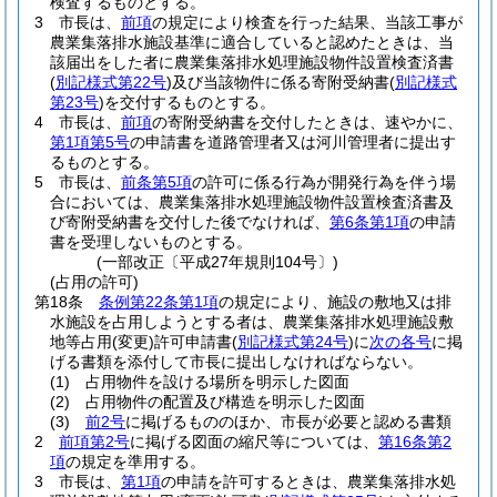
検査するものとする。
3
市長は、
前項
の規定により検査を行った結果、当該工事が
農業集落排水施設基準に適合していると認めたときは、当
該届出をした者に農業集落排水処理施設物件設置検査済書
(
別記様式第22号
)
及び当該物件に係る寄附受納書
(
別記様式
第23号
)
を交付するものとする。
4
市長は、
前項
の寄附受納書を交付したときは、速やかに、
第1項第5号
の申請書を道路管理者又は河川管理者に提出す
るものとする。
5
市長は、
前条第5項
の許可に係る行為が開発行為を伴う場
合においては、農業集落排水処理施設物件設置検査済書及
び寄附受納書を交付した後でなければ、
第6条第1項
の申請
書を受理しないものとする。
(一部改正〔平成27年規則104号〕)
(占用の許可)
第18条
条例第22条第1項
の規定により、施設の敷地又は排
水施設を占用しようとする者は、農業集落排水処理施設敷
地等占用
(変更)
許可申請書
(
別記様式第24号
)
に
次の各号
に掲
げる書類を添付して市長に提出しなければならない。
(1)
占用物件を設ける場所を明示した図面
(2)
占用物件の配置及び構造を明示した図面
(3)
前2号
に掲げるもののほか、市長が必要と認める書類
2
前項第2号
に掲げる図面の縮尺等については、
第16条第2
項
の規定を準用する。
3
市長は、
第1項
の申請を許可するときは、農業集落排水処