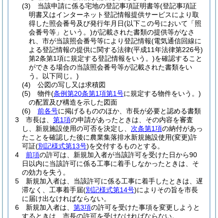
(3)
当該申請に係る宅地の登記事項証明書等
(登記事項証
明書又はインターネット登記情報提供サービスにより取
得した照会番号及び発行年月日
(以下この号において「照
会番号等」という。)
が記載された書類の提供等がなさ
れ、市が当該照会番号等により登記情報
(電気通信回線に
よる登記情報の提供に関する法律
(平成11年法律第226号)
第2条第1項に規定する登記情報をいう。)
を確認すること
ができる場合の当該照会番号等が記載された書類をい
う。以下同じ。)
(4)
公図の写し又は求積図
(5)
物件
(
条例第20条第1項第1号
に規定する物件をいう。)
の配置及び構造を示した図面
(6)
前各号
に掲げるもののほか、市長が必要と認める書類
3
市長は、
第1項
の申請があったときは、その内容を審査
し、新規施設使用の可否を決定し、
次条第1項
の納付があっ
たことを確認した後に農業集落排水新規施設使用
(変更)
許
可証
(
別記様式第13号
)
を交付するものとする。
4
前項
の許可は、新規加入者が当該許可を受けた日から90
日以内に当該許可に係る工事に着手しなかったときは、そ
の効力を失う。
5
新規加入者は、当該許可に係る工事に着手したときは、遅
滞なく、工事着手届
(
別記様式第14号
)
によりその旨を市長
に届け出なければならない。
6
新規加入者は、
第3項
の許可を受けた事項を変更しようと
するときは、市長の許可を受けなければならない。