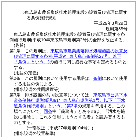
○東広島市農業集落排水処理施設の設置及び管理に関す
る条例施行規則
平成25年3月29日
規則第35号
東広島市農業集落排水処理施設の設置及び管理に関する条
例施行規則(平成10年東広島市規則第2号)の全部を改正する。
(趣旨)
第1条
この規則は、
東広島市農業集落排水処理施設の設置及
び管理に関する条例
(平成9年東広島市条例第27号。以下
「条例」という。)
の施行に関し必要な事項を定めるものと
する。
(用語の定義)
第2条
この規則において使用する用語は、
条例
において使用
する用語の例による。
(排水設備の共同設置等)
第3条
排水設備の共同設置等については、
東広島市公共下水
道条例施行規則
(昭和61年東広島市規則第1号。以下「下水
道条例施行規則」という。)
第3条
の規定を準用する。
この
場合において、
同条
中「義務者」とあるのは、「汚水を施
設に排除し、これを使用しようとする者」と読み替えるも
のとする。
(一部改正〔平成27年規則104号〕)
(排水設備の設置基準)