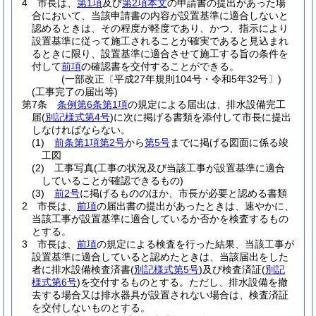
4
市長は、
第1項
及び
第2項本文
の申請書の提出があった場
合において、当該申請書の内容が設置基準に適合しないと
認めるときは、その程度が軽度であり、かつ、指示により
設置基準に従って施工されることが確実であると見込まれ
るときに限り、設置基準に適合させて施工する旨の条件を
付して
前項
の確認書を交付することができる。
(一部改正〔平成27年規則104号・令和5年32号〕)
(工事完了の届出等)
第7条
条例第6条第1項
の規定による届出は、排水設備完工
届
(
別記様式第4号
)
に次に掲げる書類を添付して市長に提出
しなければならない。
(1)
前条第1項第2号
から
第5号
までに掲げる図面に係る竣
工図
(2)
工事写真
(工事の状況及び当該工事が設置基準に適合
していることが確認できるもの)
(3)
前2号
に掲げるもののほか、市長が必要と認める書類
2
市長は、
前項
の届出書の提出があったときは、速やかに、
当該工事が設置基準に適合しているか否かを検査するもの
とする。
3
市長は、
前項
の規定による検査を行った結果、当該工事が
設置基準に適合していると認めたときは、当該届出をした
者に排水設備検査済書
(
別記様式第5号
)
及び検査済証
(
別記
様式第6号
)
を交付するものとする。
ただし、排水設備を撤
去する場合又は排水器具が設置されない場合は、検査済証
を交付しないものとする。