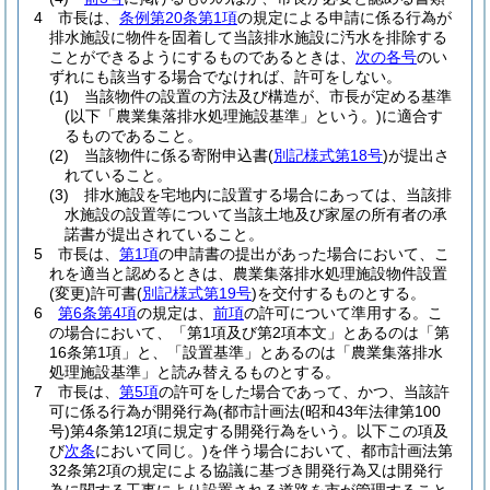
4
市長は、
条例第20条第1項
の規定による申請に係る行為が
排水施設に物件を固着して当該排水施設に汚水を排除する
ことができるようにするものであるときは、
次の各号
のい
ずれにも該当する場合でなければ、許可をしない。
(1)
当該物件の設置の方法及び構造が、市長が定める基準
(以下「農業集落排水処理施設基準」という。)
に適合す
るものであること。
(2)
当該物件に係る寄附申込書
(
別記様式第18号
)
が提出さ
れていること。
(3)
排水施設を宅地内に設置する場合にあっては、当該排
水施設の設置等について当該土地及び家屋の所有者の承
諾書が提出されていること。
5
市長は、
第1項
の申請書の提出があった場合において、こ
れを適当と認めるときは、農業集落排水処理施設物件設置
(変更)
許可書
(
別記様式第19号
)
を交付するものとする。
6
第6条第4項
の規定は、
前項
の許可について準用する。
こ
の場合において、「第1項及び第2項本文」とあるのは「第
16条第1項」と、「設置基準」とあるのは「農業集落排水
処理施設基準」と読み替えるものとする。
7
市長は、
第5項
の許可をした場合であって、かつ、当該許
可に係る行為が開発行為
(都市計画法
(昭和43年法律第100
号)
第4条第12項に規定する開発行為をいう。以下この項及
び
次条
において同じ。)
を伴う場合において、都市計画法第
32条第2項の規定による協議に基づき開発行為又は開発行