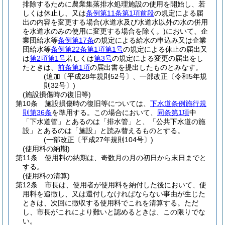
排除するために農業集落排水処理施設の使用を開始し、若
しくは休止し、又は
条例第11条第1項前段
の規定による届
出の内容を変更する場合
(水道水及び水道水以外の水の併用
を水道水のみの使用に変更する場合を除く。)
において、企
業団給水等
条例第17条
の規定による給水の申込み又は企業
団給水等
条例第22条第1項第1号
の規定による休止の届出又
は
第2項第1号
若しくは
第3号
の規定による変更の届出をし
たときは、
前条第1項
の届出書を提出したものとみなす。
(追加〔平成28年規則52号〕、一部改正〔令和5年規
則32号〕)
(施設損傷時の復旧等)
第10条
施設損傷時の復旧等については、
下水道条例施行規
則第36条
を準用する。
この場合において、
同条第1項
中
「下水道管」とあるのは「排水管」と、「公共下水道の施
設」とあるのは「施設」と読み替えるものとする。
(一部改正〔平成27年規則104号〕)
(使用料の納期)
第11条
使用料の納期は、奇数月の月の初日から末日までと
する。
(使用料の清算)
第12条
市長は、使用者が使用料を納付した後において、使
用料を追徴し、又は還付しなければならない事由が生じた
ときは、次回に徴収する使用料でこれを清算する。
ただ
し、市長がこれにより難いと認めるときは、この限りでな
い。