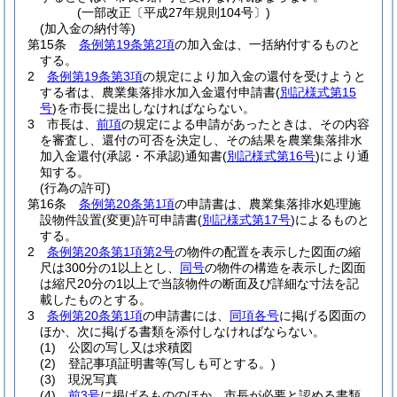
(一部改正〔平成27年規則104号〕)
(加入金の納付等)
第15条
条例第19条第2項
の加入金は、一括納付するものと
する。
2
条例第19条第3項
の規定により加入金の還付を受けようと
する者は、農業集落排水加入金還付申請書
(
別記様式第15
号
)
を市長に提出しなければならない。
3
市長は、
前項
の規定による申請があったときは、その内容
を審査し、還付の可否を決定し、その結果を農業集落排水
加入金還付
(承認・不承認)
通知書
(
別記様式第16号
)
により通
知する。
(行為の許可)
第16条
条例第20条第1項
の申請書は、農業集落排水処理施
設物件設置
(変更)
許可申請書
(
別記様式第17号
)
によるものと
する。
2
条例第20条第1項第2号
の物件の配置を表示した図面の縮
尺は300分の1以上とし、
同号
の物件の構造を表示した図面
は縮尺20分の1以上で当該物件の断面及び詳細な寸法を記
載したものとする。
3
条例第20条第1項
の申請書には、
同項各号
に掲げる図面の
ほか、次に掲げる書類を添付しなければならない。
(1)
公図の写し又は求積図
(2)
登記事項証明書等
(写しも可とする。)
(3)
現況写真
(4)
前3号
に掲げるもののほか、市長が必要と認める書類