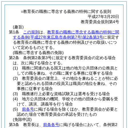
○教育長の職務に専念する義務の特例に関する規則
平成27年3月20日
教育委員会規則第4号
(趣旨)
第1条
この規則
は、
教育長の職務に専念する義務の特例に関
する条例
(平成27年東広島市条例第7号)
第2条第3号
に規定す
る教育長の職務に専念する義務の特例及びその取扱いにつ
いて定めるものとする。
(職務に専念する義務の免除)
第2条
条例第2条第3号に規定する教育委員会の定める場合
は、次に掲げる場合とする。
(1)
職務に関連のある国又は他の地方公共団体の公務員と
しての職を兼ね、その職に属する事務に従事する場合
(2)
教育委員会の運営上、その地位を兼ねることが特に必
要と認められる団体の役員又は職員の地位を兼ね、その
事務に従事する場合
(3)
職務遂行上必要な資格試験又は選考を受ける場合
(4)
地方公共団体の機関、学校その他の団体から委嘱を受
けて、講演、講義等を行う場合
(5)
前各号
に掲げる場合を除くほか、教育委員会が必要と
認めた場合で教育委員会の承認を受けたもの
(免除申請)
第3条
教育長は、
前条各号
に掲げる場合において、条例第2