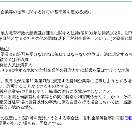
利企業等の従事に関する許可の基準等を定める規則
、地方教育行政の組織及び運営に関する法律
(昭和31年法律第162号。以
を目的とする会社その他の団体
(以下「営利企業等」という。)
の従事に
地位)
育委員会の許可を受けなければ兼ねてはならない地位は、法に規定する
顧問又は評議員
発起人又は清算人
るものに準ずる地位で営利企業等の経営方針に影響を及ぼすような地位
、教育長が法第11条第7項に規定する営利企業等に従事しようとする場
り、許可することができるものとする。
営利企業等に従事しても、職務の遂行に支障が生じないこと。
ている職と当該営利企業等との間に特別な利害関係がなく、かつ、その
産又は駐車場の賃貸以外の事業に係る自営を行う場合においては、当該
員会が認める場合。
条
の規定による許可を受けようとする場合は、営利企業等従事許可願
(
別
変更があった場合も、同様とする。