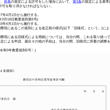
は、
前条
の規定による許可をした場合において、
第3条
の規定による基準
許可を取り消さなければならない。
7年4月1日から施行する。
年3月18日
教委規則第5号)
3年4月1日から施行する。
の際現にあるこの規則による改正前の様式
(以下「旧様式」という。)
によ
の際現にある旧様式による用紙については、当分の間、これを取り繕っ
規定による申請、届出その他の手続は、当分の間、旧様式に所要の調整
令和3年教委規則5号〕)