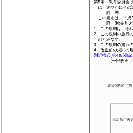
第5条
教育委員会
は、速やかにその
附
則
この規則は、平成2
附
則
(令和3
1
この規則は、令和
2
この規則の施行
のとみなす。
3
この規則の施行
4
改正前の規則の
別記様式
(第4条関係)
(一部改正〔