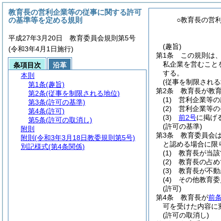
教育長の営利企業等の従事に関する許可
の基準等を定める規則
○教育長の営
平成27年3月20日 教育委員会規則第5号
(趣旨)
(令和3年4月1日施行)
第1条
この規則は
私企業を営むこと
条項目次
沿革
する。
本則
(従事を制限される
第1条
(趣旨)
第2条
教育長が教
第2条
(従事を制限される地位)
(1)
営利企業等の
第3条
(許可の基準)
(2)
営利企業等の
第4条
(許可)
(3)
前2号
に掲げ
第5条
(許可の取消し)
(許可の基準)
附則
第3条
教育委員会は
附則
(令和3年3月18日教委規則第5号)
と認める場合に限
別記様式
(第4条関係)
(1)
教育長が当該
(2)
教育長の占め
(3)
教育長が不動
(4)
その他教育委
(許可)
第4条
教育長が
前
可を受けた内容に
(許可の取消し)