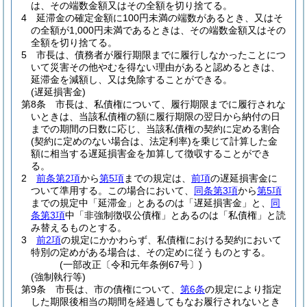
は、その端数金額又はその全額を切り捨てる。
4
延滞金の確定金額に100円未満の端数があるとき、又はそ
の全額が1,000円未満であるときは、その端数金額又はその
全額を切り捨てる。
5
市長は、債務者が履行期限までに履行しなかったことにつ
いて災害その他やむを得ない理由があると認めるときは、
延滞金を減額し、又は免除することができる。
(遅延損害金)
第8条
市長は、私債権について、履行期限までに履行されな
いときは、当該私債権の額に履行期限の翌日から納付の日
までの期間の日数に応じ、当該私債権の契約に定める割合
(契約に定めのない場合は、法定利率)
を乗じて計算した金
額に相当する遅延損害金を加算して徴収することができ
る。
2
前条第2項
から
第5項
までの規定は、
前項
の遅延損害金に
ついて準用する。
この場合において、
同条第3項
から
第5項
までの規定中「延滞金」とあるのは「遅延損害金」と、
同
条第3項
中「非強制徴収公債権」とあるのは「私債権」と読
み替えるものとする。
3
前2項
の規定にかかわらず、私債権における契約において
特別の定めがある場合は、その定めに従うものとする。
(一部改正〔令和元年条例67号〕)
(強制執行等)
第9条
市長は、市の債権について、
第6条
の規定により指定
した期限後相当の期間を経過してもなお履行されないとき