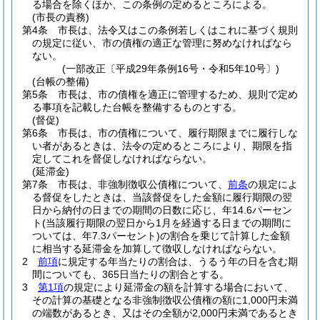
る場合を除くほか、この条例の定めるところによる。
(市長の責務)
第4条
市長は、法令又はこの条例若しくはこれに基づく規則
の規定に従い、市の債権の適正な管理に努めなければなら
ない。
(一部改正〔平成29年条例16号・令和5年10号〕)
(台帳の整備)
第5条
市長は、市の債権を適正に管理するため、規則で定め
る事項を記載した台帳を整備するものとする。
(督促)
第6条
市長は、市の債権について、履行期限までに履行しな
い者があるときは、法令の定めるところにより、期限を指
定してこれを督促しなければならない。
(延滞金)
第7条
市長は、非強制徴収公債権について、
前条
の規定によ
る督促をしたときは、当該督促をした金額に履行期限の翌
日から納付の日までの期間の日数に応じ、年14.6パーセン
ト
(当該履行期限の翌日から1月を経過する日までの期間に
ついては、年7.3パーセント)
の割合を乗じて計算した金額
に相当する延滞金を加算して徴収しなければならない。
2
前項
に規定する年当たりの割合は、うるう年の日を含む期
間についても、365日当たりの割合とする。
3
第1項
の規定により延滞金の額を計算する場合において、
その計算の基礎となる非強制徴収公債権の額に1,000円未満
の端数があるとき、又はその全額が2,000円未満であるとき