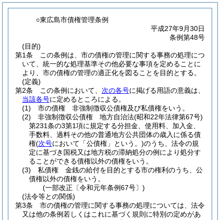
○東広島市債権管理条例
平成27年9月30日
条例第48号
(目的)
第1条
この条例は、市の債権の管理に関する事務の処理につ
いて、統一的な処理基準その他必要な事項を定めることに
より、市の債権の管理の適正化を図ることを目的とする。
(定義)
第2条
この条例において、
次の各号
に掲げる用語の意義は、
当該各号
に定めるところによる。
(1)
市の債権 非強制徴収公債権及び私債権をいう。
(2)
非強制徴収公債権 地方自治法
(昭和22年法律第67号)
第231条の3第1項に規定する分担金、使用料、加入金、
手数料、過料その他の普通地方公共団体の歳入に係る債
権
(
次号
において「公債権」という。)
のうち、法令の規
定に基づき国税又は地方税の滞納処分の例により処分す
ることができる債権以外の債権をいう。
(3)
私債権 金銭の給付を目的とする市の権利のうち、公
債権以外の債権をいう。
(一部改正〔令和元年条例67号〕)
(法令等との関係)
第3条
市の債権の管理に関する事務の処理については、法令
又は他の条例若しくはこれに基づく規則に特別の定めがあ