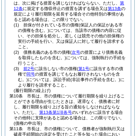
は、次に掲げる措置を講じなければならない。
ただし、
第
12条
に規定する徴収停止の措置を講ずる場合又は
第13条
の
規定により履行期限を延長する場合その他特別の事情があ
ると認める場合は、この限りでない。
(1)
担保が付されている市の債権
(保証人の保証がある市
の債権を含む。)
については、当該市の債権の内容に従
い、その担保を処分し、若しくは競売その他の担保権の
実行の手続を行い、又は保証人に対して履行を請求する
こと。
(2)
債務名義のある市の債権
(
次号
の措置により債務名義
を取得したものを含む。)
については、強制執行の手続を
行うこと。
(3)
前2号
に該当しない市の債権
(
第1号
に該当する市の債
権で
同号
の措置を講じてもなお履行されないものを含
む。)
については、訴訟手続
(非訟事件の手続を含む。)
に
より履行を請求すること。
(履行期限の繰上げ)
第10条
市長は、市の債権について履行期限を繰り上げるこ
とができる理由が生じたときは、遅滞なく、債務者に対
し、履行期限を繰り上げる旨の通知をしなければならな
い。
ただし、
第13条第1項各号
のいずれかに該当する場合
その他特に支障があると認める場合は、この限りでない。
(債権の申出等)
第11条
市長は、市の債権について、債務者が強制執行又は
破産手続開始の決定を受けたこと等を知った場合におい