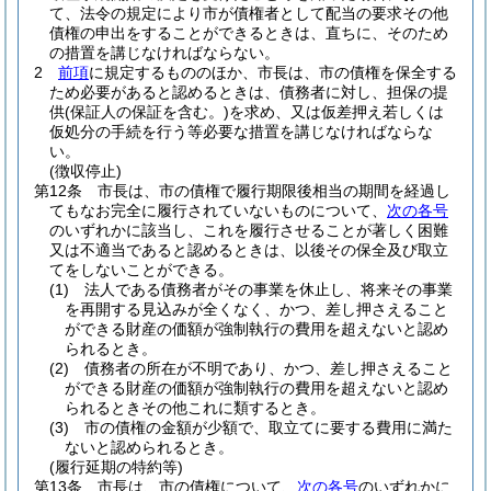
て、法令の規定により市が債権者として配当の要求その他
債権の申出をすることができるときは、直ちに、そのため
の措置を講じなければならない。
2
前項
に規定するもののほか、市長は、市の債権を保全する
ため必要があると認めるときは、債務者に対し、担保の提
供
(保証人の保証を含む。)
を求め、又は仮差押え若しくは
仮処分の手続を行う等必要な措置を講じなければならな
い。
(徴収停止)
第12条
市長は、市の債権で履行期限後相当の期間を経過し
てもなお完全に履行されていないものについて、
次の各号
のいずれかに該当し、これを履行させることが著しく困難
又は不適当であると認めるときは、以後その保全及び取立
てをしないことができる。
(1)
法人である債務者がその事業を休止し、将来その事業
を再開する見込みが全くなく、かつ、差し押さえること
ができる財産の価額が強制執行の費用を超えないと認め
られるとき。
(2)
債務者の所在が不明であり、かつ、差し押さえること
ができる財産の価額が強制執行の費用を超えないと認め
られるときその他これに類するとき。
(3)
市の債権の金額が少額で、取立てに要する費用に満た
ないと認められるとき。
(履行延期の特約等)
第13条
市長は、市の債権について、
次の各号
のいずれかに