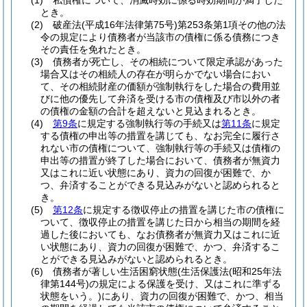
(1)
私債権について、消滅時効に係る時効期間が満了した
とき。
(2)
破産法
(平成16年法律第75号)
第253条第1項その他の法
令の規定により債務者が当該市の債権に係る債務につき
その責任を免れたとき。
(3)
債務者が死亡し、その相続について限定承認があった
場合又はその相続人の存在が明らかでない場合におい
て、その相続財産の価額が強制執行をした場合の費用並
びに他の優先して弁済を受ける市の債権及び市以外の者
の債権の金額の合計を超えないと見込まれるとき。
(4)
第9条
に規定する強制執行等の手続又は
第11条
に規定
する債権の申出等の措置を講じても、なお完全に履行さ
れない市の債権について、強制執行等の手続又は債権の
申出等の措置が終了した場合において、債務者が無資力
又はこれに近い状態にあり、資力の回復が困難で、か
つ、弁済することができる見込みがないと認められると
き。
(5)
第12条
に規定する徴収停止の措置を講じた市の債権に
ついて、徴収停止の措置を講じた日から相当の期間を経
過した後においても、なお債務者が無資力又はこれに近
い状態にあり、資力の回復が困難で、かつ、弁済するこ
とができる見込みがないと認められるとき。
(6)
債務者が著しい生活困窮状態
(生活保護法
(昭和25年法
律第144号)
の規定による保護を受け、又はこれに準ずる
状態をいう。)
にあり、資力の回復が困難で、かつ、相当