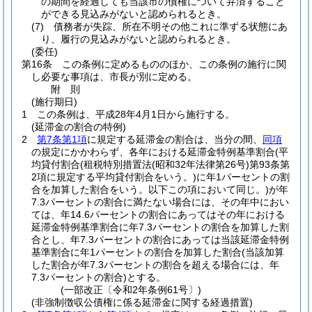
の期間を経過しても当該市の債権について弁済すること
ができる見込みがないと認められるとき。
(7)
債務者が失踪、所在不明その他これに準ずる状態にあ
り、履行の見込みがないと認められるとき。
(委任)
第16条
この条例に定めるもののほか、この条例の施行に関
し必要な事項は、市長が別に定める。
附
則
(施行期日)
1
この条例は、平成28年4月1日から施行する。
(延滞金の割合の特例)
2
第7条第1項
に規定する延滞金の割合は、当分の間、
同項
の規定にかかわらず、各年における延滞金特例基準割合
(平
均貸付割合
(租税特別措置法
(昭和32年法律第26号)
第93条第
2項に規定する平均貸付割合をいう。)
に年1パーセントの割
合を加算した割合をいう。以下この項において同じ。)
が年
7.3パーセントの割合に満たない場合には、その年中におい
ては、年14.6パーセントの割合にあってはその年における
延滞金特例基準割合に年7.3パーセントの割合を加算した割
合とし、年7.3パーセントの割合にあっては当該延滞金特例
基準割合に年1パーセントの割合を加算した割合
(当該加算
した割合が年7.3パーセントの割合を超える場合には、年
7.3パーセントの割合)
とする。
(一部改正〔令和2年条例61号〕)
(非強制徴収公債権に係る延滞金に関する経過措置)