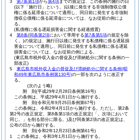
3
第7条第1項
から
第4項
までの規定は、この条例の施行の日
(以下「施行日」という。)
以後に発生する非強制徴収公債
権に係る延滞金について適用し、同日前に発生する非強制
徴収公債権に係る延滞金については、なお従前の例によ
る。
(私債権に係る遅延損害金に関する経過措置)
4
第8条
(
同条第2項
において準用する
第7条第5項
の規定を除
く。)
の規定は、施行日以後に発生する私債権に係る遅延損
害金について適用し、同日前に発生する私債権に係る遅延
損害金については、なお従前の例による。
(東広島市税外収入金の督促及び滞納処分に関する条例の一
部改正)
5
東広島市税外収入金の督促及び滞納処分に関する条例
(昭
和49年東広島市条例第130号)
の一部を次のように改正す
る。
(次のよう略)
附
則
(平成29年2月28日
条例第16号)
この条例は、平成29年4月1日から施行する。
附
則
(令和元年9月25日
条例第67号)
この条例は、令和2年4月1日から施行する。
ただし、第2条
第2号の改正規定、第8条第1項の改正規定
(「。次項において
同じ。」を削る部分に限る。)
及び同条第2項の改正規定は、
公布の日から施行する。
附
則
(令和2年12月23日
条例第61号)
1
この条例は、令和3年1月1日から施行する。