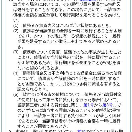
該当する場合においては、その履行期限を延長する特約又
は処分をすることができる。
この場合において、当該市の
債権の金額を適宜分割して履行期限を定めることを妨げな
い。
(1)
債務者が無資力又はこれに近い状態にあるとき。
(2)
債務者が当該債務の全部を一時に履行することが困難
であり、かつ、その現に有する資産の状況により、履行
期限を延長することが徴収上有利であると認められると
き。
(3)
債務者について災害、盗難その他の事故が生じたこと
により、債務者が当該債務の全部を一時に履行すること
が困難であるため、履行期限を延長することがやむを得
ないと認められるとき。
(4)
損害賠償金又は不当利得による返還金に係る市の債権
について、債務者が当該債務の全部を一時に履行するこ
とが困難であり、かつ、弁済につき特に誠意を有すると
認められるとき。
(5)
貸付金に係る市の債権について、債務者が当該貸付金
の使途に従って第三者に貸付けを行った場合において、
当該第三者に対する貸付金に関し、
第1号
から
第3号
まで
のいずれかに該当する理由があることその他特別の事情
により、当該第三者に対する貸付金の回収が著しく困難
であるため、当該債務者がその債務の全部を一時に履行
することが困難であるとき。
2
市長は、履行期限後においても、
前項
の規定により履行期