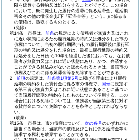
限を延長する特約又は処分をすることができる。
この場合
において、既に発生した履行の遅滞に係る延滞金、遅延損
害金その他の徴収金
(以下「延滞金等」という。)
に係る市
の債権は、徴収するものとする。
(免除)
第14条
市長は、
前条
の規定により債務者が無資力又はこれ
に近い状態にあるため履行延期の特約又は処分をした市の
債権について、当初の履行期限
(当初の履行期限後に履行延
期の特約又は処分をした場合は、最初に履行延期の特約又
は処分をした日)
から10年を経過した後においても、なお債
務者が無資力又はこれに近い状態にあり、かつ、弁済する
ことができる見込みがないと認められるときは、当該市の
債権及びこれに係る延滞金等を免除することができる。
2
前項
の規定は、
前条第1項第5号
に掲げる理由により履行
延期の特約をした貸付金に係る市の債権で、
同号
に規定す
る第三者が無資力又はこれに近い状態にあることに基づい
て当該履行延期の特約をしたものについて準用する。
この
場合における免除については、債務者が当該第三者に対す
る貸付金について免除することを条件としなければならな
い。
(放棄)
第15条
市長は、市の債権について、
次の各号
のいずれかに
該当する場合は、当該市の債権及びこれに係る延滞金等を
請求する権利を放棄することができる。