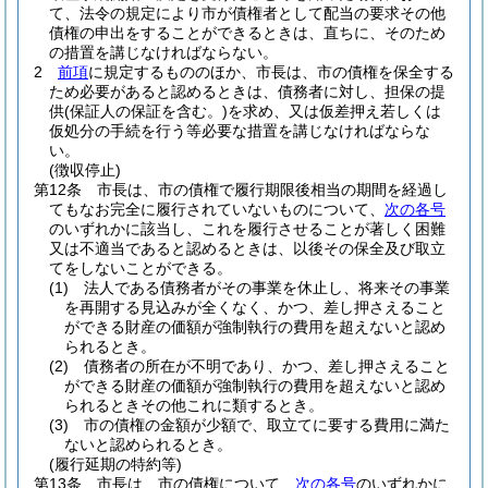
て、法令の規定により市が債権者として配当の要求その他
債権の申出をすることができるときは、直ちに、そのため
の措置を講じなければならない。
2
前項
に規定するもののほか、市長は、市の債権を保全する
ため必要があると認めるときは、債務者に対し、担保の提
供
(保証人の保証を含む。)
を求め、又は仮差押え若しくは
仮処分の手続を行う等必要な措置を講じなければならな
い。
(徴収停止)
第12条
市長は、市の債権で履行期限後相当の期間を経過し
てもなお完全に履行されていないものについて、
次の各号
のいずれかに該当し、これを履行させることが著しく困難
又は不適当であると認めるときは、以後その保全及び取立
てをしないことができる。
(1)
法人である債務者がその事業を休止し、将来その事業
を再開する見込みが全くなく、かつ、差し押さえること
ができる財産の価額が強制執行の費用を超えないと認め
られるとき。
(2)
債務者の所在が不明であり、かつ、差し押さえること
ができる財産の価額が強制執行の費用を超えないと認め
られるときその他これに類するとき。
(3)
市の債権の金額が少額で、取立てに要する費用に満た
ないと認められるとき。
(履行延期の特約等)
第13条
市長は、市の債権について、
次の各号
のいずれかに