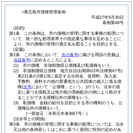
○東広島市債権管理条例
平成27年9月30日
条例第48号
(目的)
第1条
この条例は、市の債権の管理に関する事務の処理につ
いて、統一的な処理基準その他必要な事項を定めることに
より、市の債権の管理の適正化を図ることを目的とする。
(定義)
第2条
この条例において、
次の各号
に掲げる用語の意義は、
当該各号
に定めるところによる。
(1)
市の債権 非強制徴収公債権及び私債権をいう。
(2)
非強制徴収公債権 地方自治法
(昭和22年法律第67号)
第231条の3第1項に規定する分担金、使用料、加入金、
手数料、過料その他の普通地方公共団体の歳入に係る債
権
(
次号
において「公債権」という。)
のうち、法令の規
定に基づき国税又は地方税の滞納処分の例により処分す
ることができる債権以外の債権をいう。
(3)
私債権 金銭の給付を目的とする市の権利のうち、公
債権以外の債権をいう。
(一部改正〔令和元年条例67号〕)
(法令等との関係)
第3条
市の債権の管理に関する事務の処理については、法令
又は他の条例若しくはこれに基づく規則に特別の定めがあ