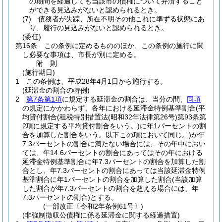
の期間を経過しても当該市の債権について弁済すること
ができる見込みがないと認められるとき。
(7)
債務者が失踪、所在不明その他これに準ずる状態にあ
り、履行の見込みがないと認められるとき。
(委任)
第16条
この条例に定めるもののほか、この条例の施行に関
し必要な事項は、市長が別に定める。
附
則
(施行期日)
1
この条例は、平成28年4月1日から施行する。
(延滞金の割合の特例)
2
第7条第1項
に規定する延滞金の割合は、当分の間、
同項
の規定にかかわらず、各年における延滞金特例基準割合
(平
均貸付割合
(租税特別措置法
(昭和32年法律第26号)
第93条第
2項に規定する平均貸付割合をいう。)
に年1パーセントの割
合を加算した割合をいう。以下この項において同じ。)
が年
7.3パーセントの割合に満たない場合には、その年中におい
ては、年14.6パーセントの割合にあってはその年における
延滞金特例基準割合に年7.3パーセントの割合を加算した割
合とし、年7.3パーセントの割合にあっては当該延滞金特例
基準割合に年1パーセントの割合を加算した割合
(当該加算
した割合が年7.3パーセントの割合を超える場合には、年
7.3パーセントの割合)
とする。
(一部改正〔令和2年条例61号〕)
(非強制徴収公債権に係る延滞金に関する経過措置)