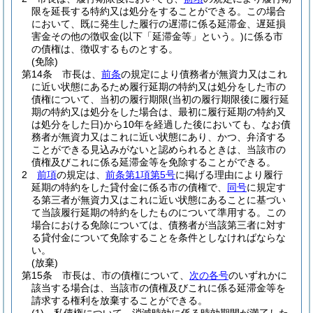
限を延長する特約又は処分をすることができる。
この場合
において、既に発生した履行の遅滞に係る延滞金、遅延損
害金その他の徴収金
(以下「延滞金等」という。)
に係る市
の債権は、徴収するものとする。
(免除)
第14条
市長は、
前条
の規定により債務者が無資力又はこれ
に近い状態にあるため履行延期の特約又は処分をした市の
債権について、当初の履行期限
(当初の履行期限後に履行延
期の特約又は処分をした場合は、最初に履行延期の特約又
は処分をした日)
から10年を経過した後においても、なお債
務者が無資力又はこれに近い状態にあり、かつ、弁済する
ことができる見込みがないと認められるときは、当該市の
債権及びこれに係る延滞金等を免除することができる。
2
前項
の規定は、
前条第1項第5号
に掲げる理由により履行
延期の特約をした貸付金に係る市の債権で、
同号
に規定す
る第三者が無資力又はこれに近い状態にあることに基づい
て当該履行延期の特約をしたものについて準用する。
この
場合における免除については、債務者が当該第三者に対す
る貸付金について免除することを条件としなければならな
い。
(放棄)
第15条
市長は、市の債権について、
次の各号
のいずれかに
該当する場合は、当該市の債権及びこれに係る延滞金等を
請求する権利を放棄することができる。