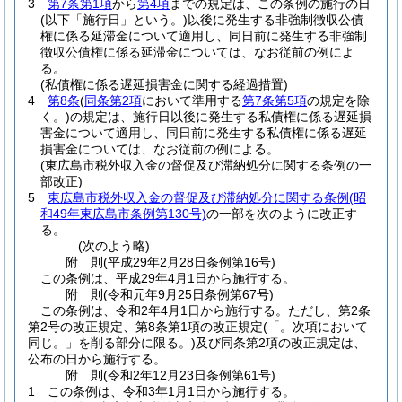
3
第7条第1項
から
第4項
までの規定は、この条例の施行の日
(以下「施行日」という。)
以後に発生する非強制徴収公債
権に係る延滞金について適用し、同日前に発生する非強制
徴収公債権に係る延滞金については、なお従前の例によ
る。
(私債権に係る遅延損害金に関する経過措置)
4
第8条
(
同条第2項
において準用する
第7条第5項
の規定を除
く。)
の規定は、施行日以後に発生する私債権に係る遅延損
害金について適用し、同日前に発生する私債権に係る遅延
損害金については、なお従前の例による。
(東広島市税外収入金の督促及び滞納処分に関する条例の一
部改正)
5
東広島市税外収入金の督促及び滞納処分に関する条例
(昭
和49年東広島市条例第130号)
の一部を次のように改正す
る。
(次のよう略)
附
則
(平成29年2月28日
条例第16号)
この条例は、平成29年4月1日から施行する。
附
則
(令和元年9月25日
条例第67号)
この条例は、令和2年4月1日から施行する。
ただし、第2条
第2号の改正規定、第8条第1項の改正規定
(「。次項において
同じ。」を削る部分に限る。)
及び同条第2項の改正規定は、
公布の日から施行する。
附
則
(令和2年12月23日
条例第61号)
1
この条例は、令和3年1月1日から施行する。