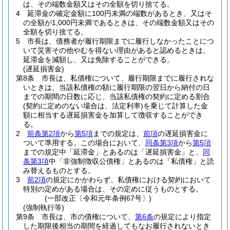
は、その端数金額又はその全額を切り捨てる。
4
延滞金の確定金額に100円未満の端数があるとき、又はそ
の全額が1,000円未満であるときは、その端数金額又はその
全額を切り捨てる。
5
市長は、債務者が履行期限までに履行しなかったことにつ
いて災害その他やむを得ない理由があると認めるときは、
延滞金を減額し、又は免除することができる。
(遅延損害金)
第8条
市長は、私債権について、履行期限までに履行されな
いときは、当該私債権の額に履行期限の翌日から納付の日
までの期間の日数に応じ、当該私債権の契約に定める割合
(契約に定めのない場合は、法定利率)
を乗じて計算した金
額に相当する遅延損害金を加算して徴収することができ
る。
2
前条第2項
から
第5項
までの規定は、
前項
の遅延損害金に
ついて準用する。
この場合において、
同条第3項
から
第5項
までの規定中「延滞金」とあるのは「遅延損害金」と、
同
条第3項
中「非強制徴収公債権」とあるのは「私債権」と読
み替えるものとする。
3
前2項
の規定にかかわらず、私債権における契約において
特別の定めがある場合は、その定めに従うものとする。
(一部改正〔令和元年条例67号〕)
(強制執行等)
第9条
市長は、市の債権について、
第6条
の規定により指定
した期限後相当の期間を経過してもなお履行されないとき