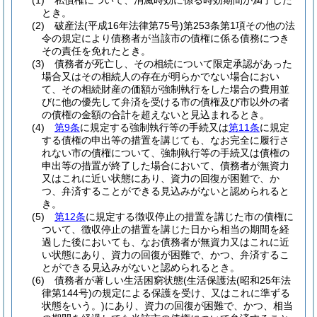
(1)
私債権について、消滅時効に係る時効期間が満了した
とき。
(2)
破産法
(平成16年法律第75号)
第253条第1項その他の法
令の規定により債務者が当該市の債権に係る債務につき
その責任を免れたとき。
(3)
債務者が死亡し、その相続について限定承認があった
場合又はその相続人の存在が明らかでない場合におい
て、その相続財産の価額が強制執行をした場合の費用並
びに他の優先して弁済を受ける市の債権及び市以外の者
の債権の金額の合計を超えないと見込まれるとき。
(4)
第9条
に規定する強制執行等の手続又は
第11条
に規定
する債権の申出等の措置を講じても、なお完全に履行さ
れない市の債権について、強制執行等の手続又は債権の
申出等の措置が終了した場合において、債務者が無資力
又はこれに近い状態にあり、資力の回復が困難で、か
つ、弁済することができる見込みがないと認められると
き。
(5)
第12条
に規定する徴収停止の措置を講じた市の債権に
ついて、徴収停止の措置を講じた日から相当の期間を経
過した後においても、なお債務者が無資力又はこれに近
い状態にあり、資力の回復が困難で、かつ、弁済するこ
とができる見込みがないと認められるとき。
(6)
債務者が著しい生活困窮状態
(生活保護法
(昭和25年法
律第144号)
の規定による保護を受け、又はこれに準ずる
状態をいう。)
にあり、資力の回復が困難で、かつ、相当