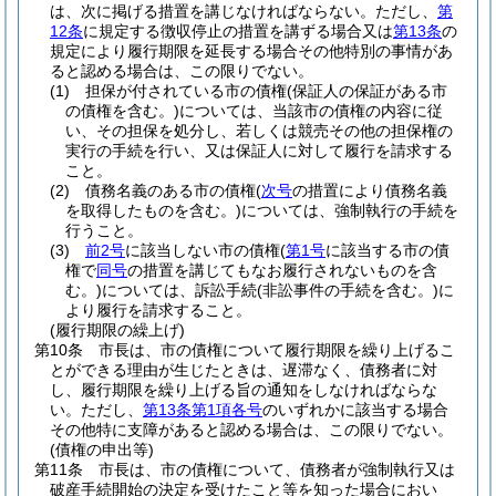
は、次に掲げる措置を講じなければならない。
ただし、
第
12条
に規定する徴収停止の措置を講ずる場合又は
第13条
の
規定により履行期限を延長する場合その他特別の事情があ
ると認める場合は、この限りでない。
(1)
担保が付されている市の債権
(保証人の保証がある市
の債権を含む。)
については、当該市の債権の内容に従
い、その担保を処分し、若しくは競売その他の担保権の
実行の手続を行い、又は保証人に対して履行を請求する
こと。
(2)
債務名義のある市の債権
(
次号
の措置により債務名義
を取得したものを含む。)
については、強制執行の手続を
行うこと。
(3)
前2号
に該当しない市の債権
(
第1号
に該当する市の債
権で
同号
の措置を講じてもなお履行されないものを含
む。)
については、訴訟手続
(非訟事件の手続を含む。)
に
より履行を請求すること。
(履行期限の繰上げ)
第10条
市長は、市の債権について履行期限を繰り上げるこ
とができる理由が生じたときは、遅滞なく、債務者に対
し、履行期限を繰り上げる旨の通知をしなければならな
い。
ただし、
第13条第1項各号
のいずれかに該当する場合
その他特に支障があると認める場合は、この限りでない。
(債権の申出等)
第11条
市長は、市の債権について、債務者が強制執行又は
破産手続開始の決定を受けたこと等を知った場合におい