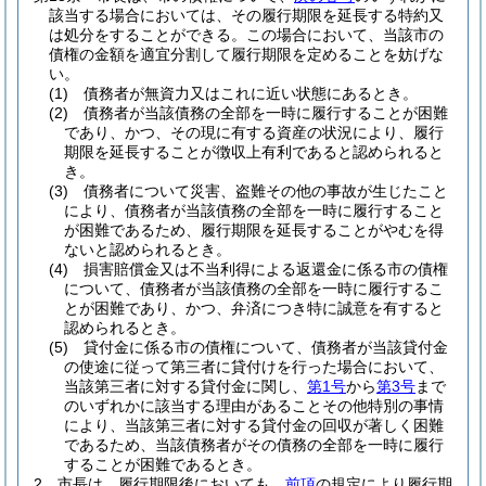
該当する場合においては、その履行期限を延長する特約又
は処分をすることができる。
この場合において、当該市の
債権の金額を適宜分割して履行期限を定めることを妨げな
い。
(1)
債務者が無資力又はこれに近い状態にあるとき。
(2)
債務者が当該債務の全部を一時に履行することが困難
であり、かつ、その現に有する資産の状況により、履行
期限を延長することが徴収上有利であると認められると
き。
(3)
債務者について災害、盗難その他の事故が生じたこと
により、債務者が当該債務の全部を一時に履行すること
が困難であるため、履行期限を延長することがやむを得
ないと認められるとき。
(4)
損害賠償金又は不当利得による返還金に係る市の債権
について、債務者が当該債務の全部を一時に履行するこ
とが困難であり、かつ、弁済につき特に誠意を有すると
認められるとき。
(5)
貸付金に係る市の債権について、債務者が当該貸付金
の使途に従って第三者に貸付けを行った場合において、
当該第三者に対する貸付金に関し、
第1号
から
第3号
まで
のいずれかに該当する理由があることその他特別の事情
により、当該第三者に対する貸付金の回収が著しく困難
であるため、当該債務者がその債務の全部を一時に履行
することが困難であるとき。
2
市長は、履行期限後においても、
前項
の規定により履行期