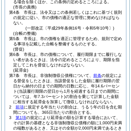
る場合を除くほか、この条例の定めるところによる。
(市長の責務)
第4条
市長は、法令又はこの条例若しくはこれに基づく規則
の規定に従い、市の債権の適正な管理に努めなければなら
ない。
(一部改正〔平成29年条例16号・令和5年10号〕)
(台帳の整備)
第5条
市長は、市の債権を適正に管理するため、規則で定め
る事項を記載した台帳を整備するものとする。
(督促)
第6条
市長は、市の債権について、履行期限までに履行しな
い者があるときは、法令の定めるところにより、期限を指
定してこれを督促しなければならない。
(延滞金)
第7条
市長は、非強制徴収公債権について、
前条
の規定によ
る督促をしたときは、当該督促をした金額に履行期限の翌
日から納付の日までの期間の日数に応じ、年14.6パーセン
ト
(当該履行期限の翌日から1月を経過する日までの期間に
ついては、年7.3パーセント)
の割合を乗じて計算した金額
に相当する延滞金を加算して徴収しなければならない。
2
前項
に規定する年当たりの割合は、うるう年の日を含む期
間についても、365日当たりの割合とする。
3
第1項
の規定により延滞金の額を計算する場合において、
その計算の基礎となる非強制徴収公債権の額に1,000円未満
の端数があるとき、又はその全額が2,000円未満であるとき