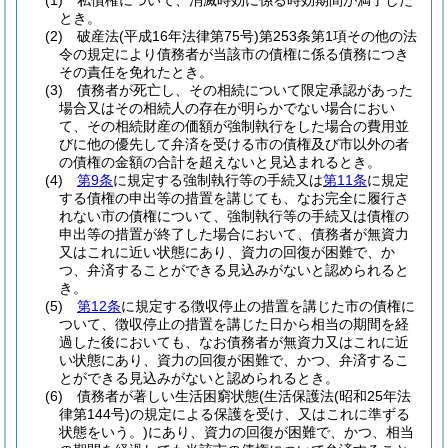
(1)
私債権について、消滅時効に係る時効期間が満了した
とき。
(2)
破産法
(平成16年法律第75号)
第253条第1項その他の法
令の規定により債務者が当該市の債権に係る債務につき
その責任を免れたとき。
(3)
債務者が死亡し、その相続について限定承認があった
場合又はその相続人の存在が明らかでない場合におい
て、その相続財産の価額が強制執行をした場合の費用並
びに他の優先して弁済を受ける市の債権及び市以外の者
の債権の金額の合計を超えないと見込まれるとき。
(4)
第9条
に規定する強制執行等の手続又は
第11条
に規定
する債権の申出等の措置を講じても、なお完全に履行さ
れない市の債権について、強制執行等の手続又は債権の
申出等の措置が終了した場合において、債務者が無資力
又はこれに近い状態にあり、資力の回復が困難で、か
つ、弁済することができる見込みがないと認められると
き。
(5)
第12条
に規定する徴収停止の措置を講じた市の債権に
ついて、徴収停止の措置を講じた日から相当の期間を経
過した後においても、なお債務者が無資力又はこれに近
い状態にあり、資力の回復が困難で、かつ、弁済するこ
とができる見込みがないと認められるとき。
(6)
債務者が著しい生活困窮状態
(生活保護法
(昭和25年法
律第144号)
の規定による保護を受け、又はこれに準ずる
状態をいう。)
にあり、資力の回復が困難で、かつ、相当