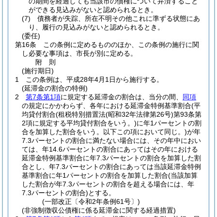
の期間を経過しても当該市の債権について弁済すること
ができる見込みがないと認められるとき。
(7)
債務者が失踪、所在不明その他これに準ずる状態にあ
り、履行の見込みがないと認められるとき。
(委任)
第16条
この条例に定めるもののほか、この条例の施行に関
し必要な事項は、市長が別に定める。
附
則
(施行期日)
1
この条例は、平成28年4月1日から施行する。
(延滞金の割合の特例)
2
第7条第1項
に規定する延滞金の割合は、当分の間、
同項
の規定にかかわらず、各年における延滞金特例基準割合
(平
均貸付割合
(租税特別措置法
(昭和32年法律第26号)
第93条第
2項に規定する平均貸付割合をいう。)
に年1パーセントの割
合を加算した割合をいう。以下この項において同じ。)
が年
7.3パーセントの割合に満たない場合には、その年中におい
ては、年14.6パーセントの割合にあってはその年における
延滞金特例基準割合に年7.3パーセントの割合を加算した割
合とし、年7.3パーセントの割合にあっては当該延滞金特例
基準割合に年1パーセントの割合を加算した割合
(当該加算
した割合が年7.3パーセントの割合を超える場合には、年
7.3パーセントの割合)
とする。
(一部改正〔令和2年条例61号〕)
(非強制徴収公債権に係る延滞金に関する経過措置)