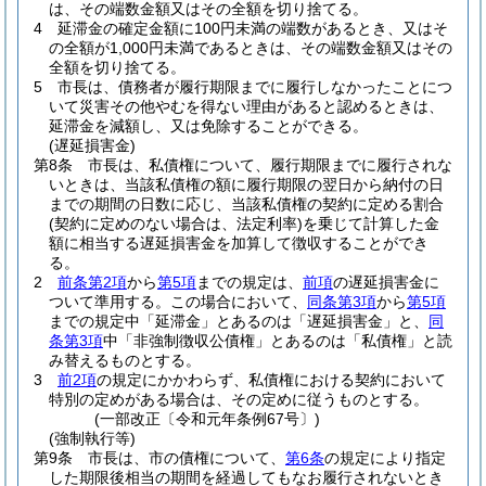
は、その端数金額又はその全額を切り捨てる。
4
延滞金の確定金額に100円未満の端数があるとき、又はそ
の全額が1,000円未満であるときは、その端数金額又はその
全額を切り捨てる。
5
市長は、債務者が履行期限までに履行しなかったことにつ
いて災害その他やむを得ない理由があると認めるときは、
延滞金を減額し、又は免除することができる。
(遅延損害金)
第8条
市長は、私債権について、履行期限までに履行されな
いときは、当該私債権の額に履行期限の翌日から納付の日
までの期間の日数に応じ、当該私債権の契約に定める割合
(契約に定めのない場合は、法定利率)
を乗じて計算した金
額に相当する遅延損害金を加算して徴収することができ
る。
2
前条第2項
から
第5項
までの規定は、
前項
の遅延損害金に
ついて準用する。
この場合において、
同条第3項
から
第5項
までの規定中「延滞金」とあるのは「遅延損害金」と、
同
条第3項
中「非強制徴収公債権」とあるのは「私債権」と読
み替えるものとする。
3
前2項
の規定にかかわらず、私債権における契約において
特別の定めがある場合は、その定めに従うものとする。
(一部改正〔令和元年条例67号〕)
(強制執行等)
第9条
市長は、市の債権について、
第6条
の規定により指定
した期限後相当の期間を経過してもなお履行されないとき