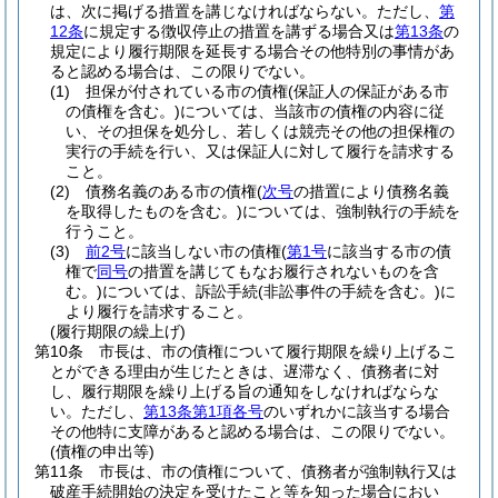
は、次に掲げる措置を講じなければならない。
ただし、
第
12条
に規定する徴収停止の措置を講ずる場合又は
第13条
の
規定により履行期限を延長する場合その他特別の事情があ
ると認める場合は、この限りでない。
(1)
担保が付されている市の債権
(保証人の保証がある市
の債権を含む。)
については、当該市の債権の内容に従
い、その担保を処分し、若しくは競売その他の担保権の
実行の手続を行い、又は保証人に対して履行を請求する
こと。
(2)
債務名義のある市の債権
(
次号
の措置により債務名義
を取得したものを含む。)
については、強制執行の手続を
行うこと。
(3)
前2号
に該当しない市の債権
(
第1号
に該当する市の債
権で
同号
の措置を講じてもなお履行されないものを含
む。)
については、訴訟手続
(非訟事件の手続を含む。)
に
より履行を請求すること。
(履行期限の繰上げ)
第10条
市長は、市の債権について履行期限を繰り上げるこ
とができる理由が生じたときは、遅滞なく、債務者に対
し、履行期限を繰り上げる旨の通知をしなければならな
い。
ただし、
第13条第1項各号
のいずれかに該当する場合
その他特に支障があると認める場合は、この限りでない。
(債権の申出等)
第11条
市長は、市の債権について、債務者が強制執行又は
破産手続開始の決定を受けたこと等を知った場合におい