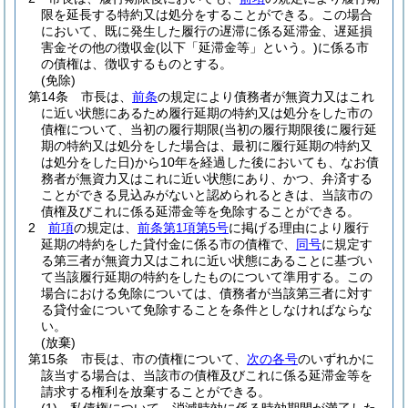
限を延長する特約又は処分をすることができる。
この場合
において、既に発生した履行の遅滞に係る延滞金、遅延損
害金その他の徴収金
(以下「延滞金等」という。)
に係る市
の債権は、徴収するものとする。
(免除)
第14条
市長は、
前条
の規定により債務者が無資力又はこれ
に近い状態にあるため履行延期の特約又は処分をした市の
債権について、当初の履行期限
(当初の履行期限後に履行延
期の特約又は処分をした場合は、最初に履行延期の特約又
は処分をした日)
から10年を経過した後においても、なお債
務者が無資力又はこれに近い状態にあり、かつ、弁済する
ことができる見込みがないと認められるときは、当該市の
債権及びこれに係る延滞金等を免除することができる。
2
前項
の規定は、
前条第1項第5号
に掲げる理由により履行
延期の特約をした貸付金に係る市の債権で、
同号
に規定す
る第三者が無資力又はこれに近い状態にあることに基づい
て当該履行延期の特約をしたものについて準用する。
この
場合における免除については、債務者が当該第三者に対す
る貸付金について免除することを条件としなければならな
い。
(放棄)
第15条
市長は、市の債権について、
次の各号
のいずれかに
該当する場合は、当該市の債権及びこれに係る延滞金等を
請求する権利を放棄することができる。