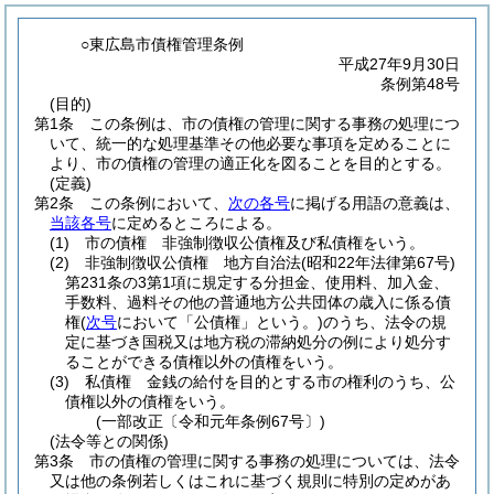
○東広島市債権管理条例
平成27年9月30日
条例第48号
(目的)
第1条
この条例は、市の債権の管理に関する事務の処理につ
いて、統一的な処理基準その他必要な事項を定めることに
より、市の債権の管理の適正化を図ることを目的とする。
(定義)
第2条
この条例において、
次の各号
に掲げる用語の意義は、
当該各号
に定めるところによる。
(1)
市の債権 非強制徴収公債権及び私債権をいう。
(2)
非強制徴収公債権 地方自治法
(昭和22年法律第67号)
第231条の3第1項に規定する分担金、使用料、加入金、
手数料、過料その他の普通地方公共団体の歳入に係る債
権
(
次号
において「公債権」という。)
のうち、法令の規
定に基づき国税又は地方税の滞納処分の例により処分す
ることができる債権以外の債権をいう。
(3)
私債権 金銭の給付を目的とする市の権利のうち、公
債権以外の債権をいう。
(一部改正〔令和元年条例67号〕)
(法令等との関係)
第3条
市の債権の管理に関する事務の処理については、法令
又は他の条例若しくはこれに基づく規則に特別の定めがあ