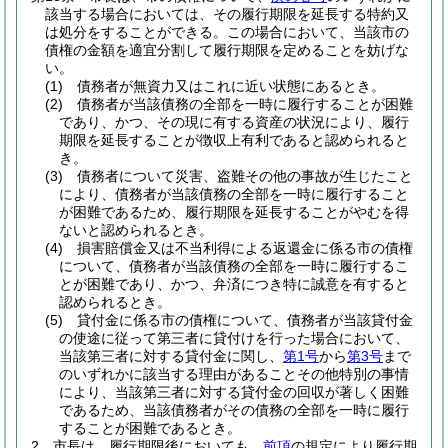
該当する場合においては、その履行期限を延長する特約又
は処分をすることができる。
この場合において、当該市の
債権の金額を適宜分割して履行期限を定めることを妨げな
い。
(1)
債務者が無資力又はこれに近い状態にあるとき。
(2)
債務者が当該債務の全部を一時に履行することが困難
であり、かつ、その現に有する資産の状況により、履行
期限を延長することが徴収上有利であると認められると
き。
(3)
債務者について災害、盗難その他の事故が生じたこと
により、債務者が当該債務の全部を一時に履行すること
が困難であるため、履行期限を延長することがやむを得
ないと認められるとき。
(4)
損害賠償金又は不当利得による返還金に係る市の債権
について、債務者が当該債務の全部を一時に履行するこ
とが困難であり、かつ、弁済につき特に誠意を有すると
認められるとき。
(5)
貸付金に係る市の債権について、債務者が当該貸付金
の使途に従って第三者に貸付けを行った場合において、
当該第三者に対する貸付金に関し、
第1号
から
第3号
まで
のいずれかに該当する理由があることその他特別の事情
により、当該第三者に対する貸付金の回収が著しく困難
であるため、当該債務者がその債務の全部を一時に履行
することが困難であるとき。
2
市長は、履行期限後においても、
前項
の規定により履行期