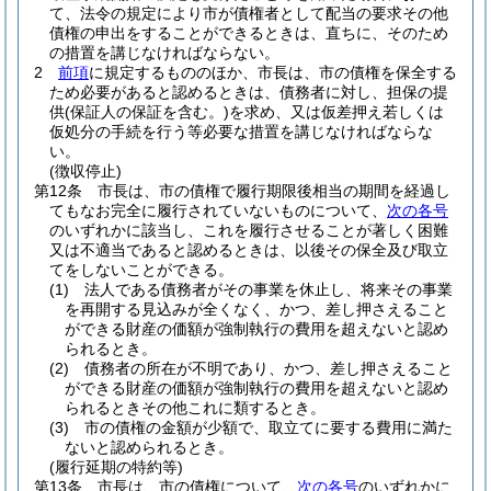
て、法令の規定により市が債権者として配当の要求その他
債権の申出をすることができるときは、直ちに、そのため
の措置を講じなければならない。
2
前項
に規定するもののほか、市長は、市の債権を保全する
ため必要があると認めるときは、債務者に対し、担保の提
供
(保証人の保証を含む。)
を求め、又は仮差押え若しくは
仮処分の手続を行う等必要な措置を講じなければならな
い。
(徴収停止)
第12条
市長は、市の債権で履行期限後相当の期間を経過し
てもなお完全に履行されていないものについて、
次の各号
のいずれかに該当し、これを履行させることが著しく困難
又は不適当であると認めるときは、以後その保全及び取立
てをしないことができる。
(1)
法人である債務者がその事業を休止し、将来その事業
を再開する見込みが全くなく、かつ、差し押さえること
ができる財産の価額が強制執行の費用を超えないと認め
られるとき。
(2)
債務者の所在が不明であり、かつ、差し押さえること
ができる財産の価額が強制執行の費用を超えないと認め
られるときその他これに類するとき。
(3)
市の債権の金額が少額で、取立てに要する費用に満た
ないと認められるとき。
(履行延期の特約等)
第13条
市長は、市の債権について、
次の各号
のいずれかに