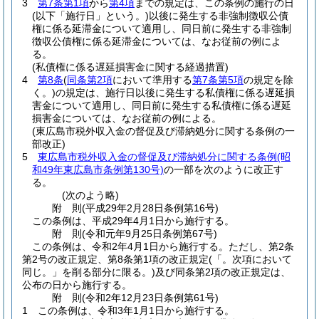
3
第7条第1項
から
第4項
までの規定は、この条例の施行の日
(以下「施行日」という。)
以後に発生する非強制徴収公債
権に係る延滞金について適用し、同日前に発生する非強制
徴収公債権に係る延滞金については、なお従前の例によ
る。
(私債権に係る遅延損害金に関する経過措置)
4
第8条
(
同条第2項
において準用する
第7条第5項
の規定を除
く。)
の規定は、施行日以後に発生する私債権に係る遅延損
害金について適用し、同日前に発生する私債権に係る遅延
損害金については、なお従前の例による。
(東広島市税外収入金の督促及び滞納処分に関する条例の一
部改正)
5
東広島市税外収入金の督促及び滞納処分に関する条例
(昭
和49年東広島市条例第130号)
の一部を次のように改正す
る。
(次のよう略)
附
則
(平成29年2月28日
条例第16号)
この条例は、平成29年4月1日から施行する。
附
則
(令和元年9月25日
条例第67号)
この条例は、令和2年4月1日から施行する。
ただし、第2条
第2号の改正規定、第8条第1項の改正規定
(「。次項において
同じ。」を削る部分に限る。)
及び同条第2項の改正規定は、
公布の日から施行する。
附
則
(令和2年12月23日
条例第61号)
1
この条例は、令和3年1月1日から施行する。