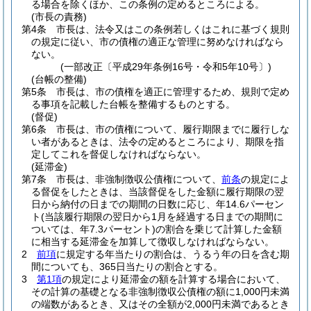
る場合を除くほか、この条例の定めるところによる。
(市長の責務)
第4条
市長は、法令又はこの条例若しくはこれに基づく規則
の規定に従い、市の債権の適正な管理に努めなければなら
ない。
(一部改正〔平成29年条例16号・令和5年10号〕)
(台帳の整備)
第5条
市長は、市の債権を適正に管理するため、規則で定め
る事項を記載した台帳を整備するものとする。
(督促)
第6条
市長は、市の債権について、履行期限までに履行しな
い者があるときは、法令の定めるところにより、期限を指
定してこれを督促しなければならない。
(延滞金)
第7条
市長は、非強制徴収公債権について、
前条
の規定によ
る督促をしたときは、当該督促をした金額に履行期限の翌
日から納付の日までの期間の日数に応じ、年14.6パーセン
ト
(当該履行期限の翌日から1月を経過する日までの期間に
ついては、年7.3パーセント)
の割合を乗じて計算した金額
に相当する延滞金を加算して徴収しなければならない。
2
前項
に規定する年当たりの割合は、うるう年の日を含む期
間についても、365日当たりの割合とする。
3
第1項
の規定により延滞金の額を計算する場合において、
その計算の基礎となる非強制徴収公債権の額に1,000円未満
の端数があるとき、又はその全額が2,000円未満であるとき