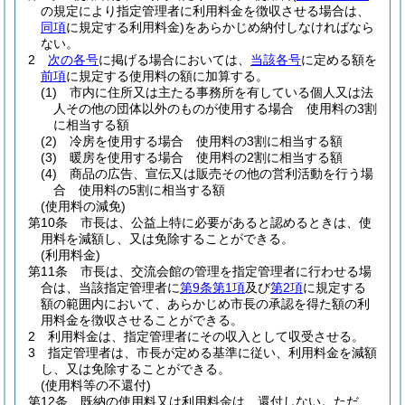
の規定により指定管理者に利用料金を徴収させる場合は、
同項
に規定する利用料金)
をあらかじめ納付しなければなら
ない。
2
次の各号
に掲げる場合においては、
当該各号
に定める額を
前項
に規定する使用料の額に加算する。
(1)
市内に住所又は主たる事務所を有している個人又は法
人その他の団体以外のものが使用する場合 使用料の3割
に相当する額
(2)
冷房を使用する場合 使用料の3割に相当する額
(3)
暖房を使用する場合 使用料の2割に相当する額
(4)
商品の広告、宣伝又は販売その他の営利活動を行う場
合 使用料の5割に相当する額
(使用料の減免)
第10条
市長は、公益上特に必要があると認めるときは、使
用料を減額し、又は免除することができる。
(利用料金)
第11条
市長は、交流会館の管理を指定管理者に行わせる場
合は、当該指定管理者に
第9条第1項
及び
第2項
に規定する
額の範囲内において、あらかじめ市長の承認を得た額の利
用料金を徴収させることができる。
2
利用料金は、指定管理者にその収入として収受させる。
3
指定管理者は、市長が定める基準に従い、利用料金を減額
し、又は免除することができる。
(使用料等の不還付)
第12条
既納の使用料又は利用料金は、還付しない。
ただ