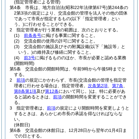
(指定管理者による管理)
第4条
市長は、地方自治法
(昭和22年法律第67号)
第244条の
2第3項の規定により、交流会館の管理を法人その他の団体
であって市長が指定するもの
(以下「指定管理者」とい
う。)
に行わせることができる。
2
指定管理者が行う業務の範囲は、次のとおりとする。
(1)
前条各号
に掲げる事業に関すること。
(2)
交流会館の使用の許可に関すること。
(3)
交流会館の施設及びその附属設備
(以下「施設等」と
いう。)
の維持及び修繕に関すること。
(4)
前3号
に掲げるもののほか、市長が必要と認める業務
(開館時間)
第5条
交流会館の開館時間は、午前9時から午後5時までと
する。
2
前項
の規定にかかわらず、市長
(交流会館の管理を指定管
理者に行わせる場合は、指定管理者。
次条第2項
、
第7条
、
第8条第1項
及び
第12条
において同じ。)
は、特に必要があ
ると認めるときは、
前項
の開館時間を変更することができ
る。
3
指定管理者は、
前項
の規定により開館時間を変更しようと
するときは、あらかじめ市長の承認を得なければならな
い。
(休館日)
第6条
交流会館の休館日は、12月28日から翌年の1月4日ま
での日とする。