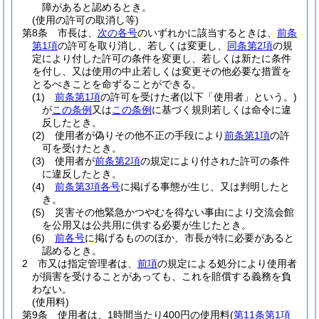
障があると認めるとき。
(使用の許可の取消し等)
第8条
市長は、
次の各号
のいずれかに該当するときは、
前条
第1項
の許可を取り消し、若しくは変更し、
同条第2項
の規
定により付した許可の条件を変更し、若しくは新たに条件
を付し、又は使用の中止若しくは変更その他必要な措置を
とるべきことを命ずることができる。
(1)
前条第1項
の許可を受けた者
(以下「使用者」という。)
が
この条例
又は
この条例
に基づく規則若しくは命令に違
反したとき。
(2)
使用者が偽りその他不正の手段により
前条第1項
の許
可を受けたとき。
(3)
使用者が
前条第2項
の規定により付された許可の条件
に違反したとき。
(4)
前条第3項各号
に掲げる事態が生じ、又は判明したと
き。
(5)
災害その他緊急かつやむを得ない事由により交流会館
を公用又は公共用に供する必要が生じたとき。
(6)
前各号
に掲げるもののほか、市長が特に必要があると
認めるとき。
2
市又は指定管理者は、
前項
の規定による処分により使用者
が損害を受けることがあっても、これを賠償する義務を負
わない。
(使用料)
第9条
使用者は、1時間当たり400円の使用料
(
第11条第1項