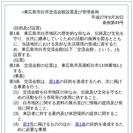
○東広島市白市交流会館設置及び管理条例
平成27年9月30日
条例第49号
(目的及び設置)
第1条
東広島市白市地区の歴史的な街なみ、伝統及び文化を
守り、次代に継承していくための活動の振興を図るととも
に、当該地区における良好な生活環境の形成に資するた
め、東広島市白市交流会館
(以下「交流会館」という。)
を
設置する。
(位置)
第2条
交流会館の位置は、東広島市高屋町白市1108番地1と
する。
(事業)
第3条
交流会館は、
第1条
の目的を達成するため、次に掲げ
る事業を行う。
(1)
交流会館を白市地区の街なみ、伝統及び文化を守るた
めの活動を行う市民等の使用に供すること。
(2)
白市地区に関する資料の展示並びに情報の提供及び発
信に関すること。
(3)
来訪者に対する案内及び休憩場所の提供に関するこ
と。
(4)
前3号
に掲げるもののほか、
第1条
の目的を達成するた
めに必要な事業