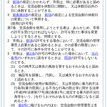
2
前項
の規定にかかわらず、市長は、特に必要があると認め
るときは、交流会館を休館日に開館し、又は休館日以外の
日に休館することができる。
3
前条第3項
の規定は、
前項
の規定による交流会館の休館日
の変更について準用する。
(使用の許可等)
第7条
交流会館を使用しようとする者は、あらかじめ、市長
の許可を受けなければならない。
許可を受けた事項を変更
しようとするときも、同様とする。
2
市長は、
前項
の許可をする場合において、交流会館の管理
運営上必要があると認めるときは、その必要の限度におい
て、その許可に条件を付することができる。
3
市長は、
第1項
の許可の申請があった場合において、
次の
各号
のいずれかに該当するときは、
同項
の許可をしないも
のとする。
(1)
公の秩序又は善良の風俗を害するおそれがあると認め
るとき。
(2)
施設等を損傷し、汚損し、又は滅失するおそれがある
と認めるとき。
(3)
交流会館の使用が集団的に、又は常習的に暴力的不法
行為等
(暴力団員による不当な行為の防止等に関する法律
(平成3年法律第77号)
第2条第1号に規定する暴力的不法行
為等をいう。)
を行うおそれがあるものの利益になると認
めるとき。
(4)
前3号
に掲げるもののほか、交流会館の管理運営上支