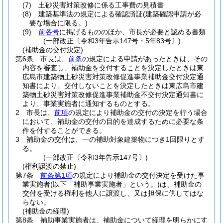
(7)
土砂災害対策改修に係る工事費の見積書
(8)
建築基準法の規定による確認済証
(建築確認申請が必
要な場合に限る。)
(9)
前各号
に掲げるもののほか、市長が必要と認める書類
(一部改正〔令和3年告示147号・5年83号〕)
(補助金の交付決定)
第6条
市長は、
前条
の規定による申請があったときは、その
内容を審査し、補助金を交付することを決定したときは東
広島市建築物土砂災害対策改修促進事業補助金交付決定通
知書により、交付しないことを決定したときは東広島市建
築物土砂災害対策改修促進事業補助金不交付決定通知書に
より、事業実施者に通知するものとする。
2
市長は、
前項
の規定により補助金の交付の決定を行う場合
において、補助金の交付の目的を達成するために必要な条
件を付することができる。
3
補助金の交付は、一の補助対象建築物につき1回限りとす
る。
(一部改正〔令和3年告示147号〕)
(権利譲渡の禁止)
第7条
前条第1項
の規定により補助金の交付決定を受けた事
業実施者
(以下「補助事業実施者」という。)
は、補助金の
交付を受ける権利を他人に譲渡し、又は担保に供してはな
らない。
(補助金の経理)
第8条
補助事業実施者は、補助金について経理を明らかにす