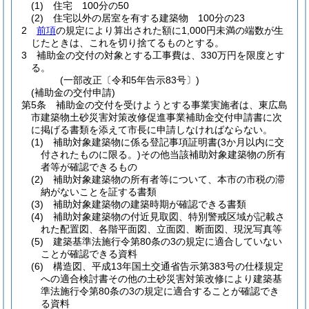
(1)
住宅 100分の50
(2)
住宅以外の居室を有する建築物 100分の23
2
前項
の規定により算出された額に1,000円未満の端数が生
じたときは、これを切り捨てるものとする。
3
補助金の交付の対象とする工事費は、330万円を限度とす
る。
(一部改正〔令和5年告示83号〕)
(補助金の交付申請)
第5条
補助金の交付を受けようとする事業実施者は、東広島
市建築物土砂災害対策改修促進事業補助金交付申請書に次
に掲げる書類を添えて市長に申請しなければならない。
(1)
補助対象建築物に係る登記事項証明書
(3か月以内に交
付されたものに限る。)
その他当該補助対象建築物の所有
者等が確認できるもの
(2)
補助対象建築物の所有者等について、本市の市税の滞
納がないことを証する書類
(3)
補助対象建築物の建築時期が確認できる書類
(4)
補助対象建築物の付近見取図、特別警戒区域が記載さ
れた配置図、各階平面図、立面図、断面図、現況写真等
(5)
建築基準法施行令第80条の3の規定に適合していない
ことが確認できる資料
(6)
構造図、平成13年国土交通省告示第383号の仕様規定
への適合検討書その他の土砂災害対策改修により建築基
準法施行令第80条の3の規定に適合することが確認でき
る資料