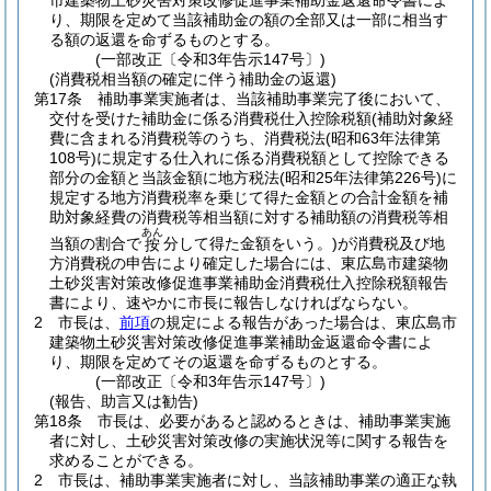
市建築物土砂災害対策改修促進事業補助金返還命令書によ
り、期限を定めて当該補助金の額の全部又は一部に相当す
る額の返還を命ずるものとする。
(一部改正〔令和3年告示147号〕)
(消費税相当額の確定に伴う補助金の返還)
第17条
補助事業実施者は、当該補助事業完了後において、
交付を受けた補助金に係る消費税仕入控除税額
(補助対象経
費に含まれる消費税等のうち、消費税法
(昭和63年法律第
108号)
に規定する仕入れに係る消費税額として控除できる
部分の金額と当該金額に地方税法
(昭和25年法律第226号)
に
規定する地方消費税率を乗じて得た金額との合計金額を補
助対象経費の消費税等相当額に対する補助額の消費税等相
あん
当額の割合で
分して得た金額をいう。)
が消費税及び地
按
方消費税の申告により確定した場合には、東広島市建築物
土砂災害対策改修促進事業補助金消費税仕入控除税額報告
書により、速やかに市長に報告しなければならない。
2
市長は、
前項
の規定による報告があった場合は、東広島市
建築物土砂災害対策改修促進事業補助金返還命令書によ
り、期限を定めてその返還を命ずるものとする。
(一部改正〔令和3年告示147号〕)
(報告、助言又は勧告)
第18条
市長は、必要があると認めるときは、補助事業実施
者に対し、土砂災害対策改修の実施状況等に関する報告を
求めることができる。
2
市長は、補助事業実施者に対し、当該補助事業の適正な執