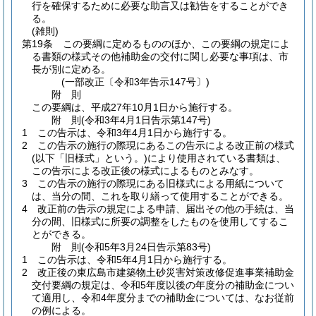
行を確保するために必要な助言又は勧告をすることができ
る。
(雑則)
第19条
この要綱に定めるもののほか、この要綱の規定によ
る書類の様式その他補助金の交付に関し必要な事項は、市
長が別に定める。
(一部改正〔令和3年告示147号〕)
附
則
この要綱は、平成27年10月1日から施行する。
附
則
(令和3年4月1日
告示第147号)
1
この告示は、令和3年4月1日から施行する。
2
この告示の施行の際現にあるこの告示による改正前の様式
(以下「旧様式」という。)
により使用されている書類は、
この告示による改正後の様式によるものとみなす。
3
この告示の施行の際現にある旧様式による用紙について
は、当分の間、これを取り繕って使用することができる。
4
改正前の告示の規定による申請、届出その他の手続は、当
分の間、旧様式に所要の調整をしたものを使用してするこ
とができる。
附
則
(令和5年3月24日
告示第83号)
1
この告示は、令和5年4月1日から施行する。
2
改正後の東広島市建築物土砂災害対策改修促進事業補助金
交付要綱の規定は、令和5年度以後の年度分の補助金につい
て適用し、令和4年度分までの補助金については、なお従前
の例による。