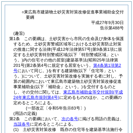
○東広島市建築物土砂災害対策改修促進事業補助金交付
要綱
平成27年9月30日
告示第488号
(趣旨)
第1条
この要綱は、土砂災害から市民の生命及び身体を保護
するため、土砂災害警戒区域等における土砂災害防止対策
の推進に関する法律
(平成12年法律第57号)
第9条第1項に規
定する土砂災害特別警戒区域
(以下「特別警戒区域」とい
う。)
内の住宅その他の居室
(建築基準法
(昭和25年法律第
201号)
第2条第4号に規定する居室をいう。
第4条第1項第2
号
において同じ。)
を有する建築物
(以下「住宅等」とい
う。)
について、土砂災害対策改修を実施する者に対し、予
算の範囲内において東広島市建築物土砂災害対策改修促進
事業補助金
(以下「補助金」という。)
を交付するものと
し、その交付に関しては、
東広島市補助金等交付規則
(平成
24年東広島市規則第4号)
に定めるもののほか、この要綱の
定めるところによる。
(一部改正〔令和5年告示83号〕)
(用語の定義)
第2条
この要綱において、
次の各号
に掲げる用語の意義は、
当該各号
に定めるところによる。
(1)
土砂災害対策改修 既存の住宅等を建築基準法施行令