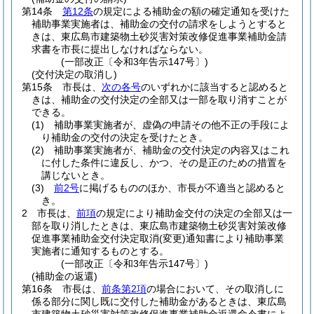
第14条
第12条
の規定による補助金の額の確定通知を受けた
補助事業実施者は、補助金の交付の請求をしようとすると
きは、東広島市建築物土砂災害対策改修促進事業補助金請
求書を市長に提出しなければならない。
(一部改正〔令和3年告示147号〕)
(交付決定の取消し)
第15条
市長は、
次の各号
のいずれかに該当すると認めると
きは、補助金の交付決定の全部又は一部を取り消すことが
できる。
(1)
補助事業実施者が、虚偽の申請その他不正の手段によ
り補助金の交付の決定を受けたとき。
(2)
補助事業実施者が、補助金の交付決定の内容又はこれ
に付した条件に違反し、かつ、その是正のための措置を
講じないとき。
(3)
前2号
に掲げるもののほか、市長が不適当と認めると
き。
2
市長は、
前項
の規定により補助金交付の決定の全部又は一
部を取り消したときは、東広島市建築物土砂災害対策改修
促進事業補助金交付決定取消
(変更)
通知書により補助事業
実施者に通知するものとする。
(一部改正〔令和3年告示147号〕)
(補助金の返還)
第16条
市長は、
前条第2項
の場合において、その取消しに
係る部分に関し既に交付した補助金があるときは、東広島