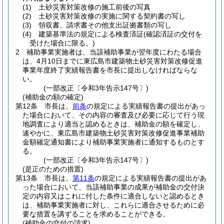
(1)
土砂災害対策改修の施工前後の写真
(2)
土砂災害対策改修の実施に関する契約書の写し
(3)
領収書、請求書その他支出証拠書類の写し
(4)
建築基準法の規定による検査済証
(確認済証の交付を
受けた場合に限る。)
2
補助事業実施者は、当該補助事業が翌年度にわたる場合
は、4月10日までに東広島市建築物土砂災害対策改修促進
事業年度終了実績報告書を市長に提出しなければならな
い。
(一部改正〔令和3年告示147号〕)
(補助金の額の確定)
第12条
市長は、
前条
の規定による実績報告書の提出があっ
た場合において、その内容の審査及び必要に応じて行う現
地調査により適当と認めるときは、補助金の額を確定し、
速やかに、東広島市建築物土砂災害対策改修促進事業補助
金額確定通知書により補助事業実施者に通知するものとす
る。
(一部改正〔令和3年告示147号〕)
(是正のための措置)
第13条
市長は、
第11条
の規定による実績報告書の提出があ
った場合において、当該補助事業の成果が補助金の交付決
定の内容又はこれに付した条件に適合しないと認めるとき
は、補助事業実施者に対し、これらに適合させるために必
要な措置を講ずることを求めることができる。
(補助金の交付の請求)