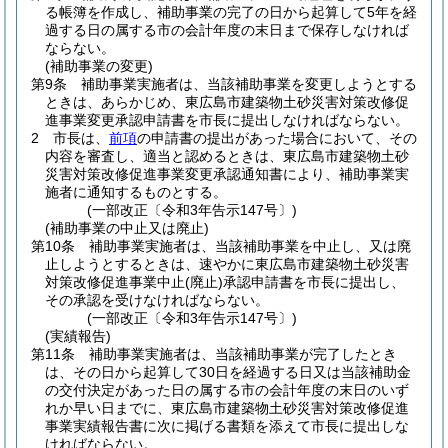
る帳簿を作成し、補助事業の完了の日から起算して5年を経
過する日の属する市の会計年度の末日まで保存しなければ
ならない。
(補助事業の変更)
第9条
補助事業実施者は、当該補助事業を変更しようとする
ときは、あらかじめ、東広島市建築物土砂災害対策改修促
進事業変更承認申請書を市長に提出しなければならない。
2
市長は、
前項
の申請書の提出があった場合において、その
内容を審査し、適当と認めるときは、東広島市建築物土砂
災害対策改修促進事業変更承認通知書により、補助事業実
施者に通知するものとする。
(一部改正〔令和3年告示147号〕)
(補助事業の中止又は廃止)
第10条
補助事業実施者は、当該補助事業を中止し、又は廃
止しようとするときは、速やかに東広島市建築物土砂災害
対策改修促進事業中止
(廃止)
承認申請書を市長に提出し、
その承認を受けなければならない。
(一部改正〔令和3年告示147号〕)
(実績報告)
第11条
補助事業実施者は、当該補助事業が完了したとき
は、その日から起算して30日を経過する日又は当該補助金
の交付決定があった日の属する市の会計年度の末日のいず
れか早い日までに、東広島市建築物土砂災害対策改修促進
事業実績報告書に次に掲げる書類を添えて市長に提出しな
ければならない。