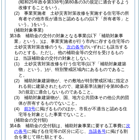
(昭和25年政令第338号)
第80条の3の規定に適合するよう
改修することをいう。
(2)
事業実施者 土砂災害対策改修を実施する住宅等の所
有者その他市長が適当と認めるもの
(以下「所有者等」と
いう。)
をいう。
(補助対象事業)
第3条
補助金の交付の対象となる事業
(以下「補助対象事
業」という。)
は、事業実施者が行う市内に存する住宅等の
土砂災害対策改修のうち、
次の各号
のいずれにも該当する
ものとする。
ただし、他の補助金等の交付を受けるもの
は、当該補助金の交付の対象としない。
(1)
土砂災害対策改修を行う住宅等
(以下「補助対象建築
物」という。)
が、特別警戒区域内にあるものであるこ
と。
(2)
補助対象建築物が、その敷地が特別警戒区域に指定さ
れる前に建築されたもので、建築基準法施行令第80条の
3の規定に適合しないものであること。
(3)
補助対象建築物が、国、地方公共団体その他公共的団
体が所有するものでないこと。
(4)
前3号
に掲げるもののほか、市長が不適当と認める住
宅等を対象とした事業でないこと。
(補助金の交付額)
第4条
補助金の交付額は、補助対象事業に要する工事費に
次
の各号
に掲げる住宅等の区分に応じ、
当該各号
に掲げる割
合を乗じて得た額とする。