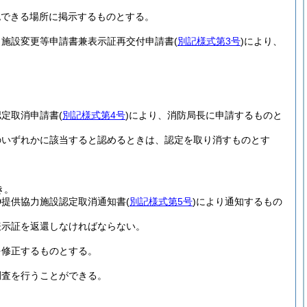
認できる場所に掲示するものとする。
力施設変更等申請書兼表示証再交付申請書
(
別記様式第3号
)
により、
。
認定取消申請書
(
別記様式第4号
)
により、消防局長に申請するものと
のいずれかに該当すると認めるときは、認定を取り消すものとす
き。
D提供協力施設認定取消通知書
(
別記様式第5号
)
により通知するもの
表示証を返還しなければならない。
を修正するものとする。
調査を行うことができる。