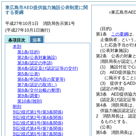
東広島市AED提供協力施設公表制度に関
する要綱
○東広島市A
平成27年10月1日 消防局告示第1号
(目的)
(平成27年10月1日施行)
第1条
この要綱
は
止傷病者」という。
条項目次
沿革
した応急手当が行
本則
(公表対象施設)
第1条
(目的)
第2条
公表の対象
第2条
(公表対象施設)
消防局長が認定し
第3条
(認定の申請)
(1)
施設付近で心
第4条
(認定及び認定証等の交付)
(2)
AED提供協
第5条
(公表)
に掲示すること
第6条
(申請内容の変更等)
(3)
提供するAE
第7条
(認定の取消し)
(認定の申請)
第8条
(交付台帳の整理)
第3条
AED提供協
第9条
(調査)
(認定及び認定証等
第10条
(雑則)
第4条
消防局長は
附則
供協力施設認定証
別記様式第1号
(第3条関係)
2
消防局長は、認定
別記様式第2号
(第4条関係)
るものとする。
別記様式第3号
(第6条関係)
(公表)
別記様式第4号
(第7条関係)
第5条
消防局長は
別記様式第5号
(第7条関係)