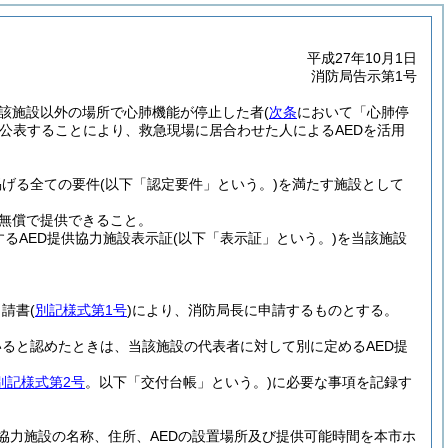
平成27年10月1日
消防局告示第1号
該施設以外の場所で心肺機能が停止した者
(
次条
において「心肺停
公表することにより、救急現場に居合わせた人によるAEDを活用
掲げる全ての要件
(以下「認定要件」という。)
を満たす施設として
を無償で提供できること。
るAED提供協力施設表示証
(以下「表示証」という。)
を当該施設
申請書
(
別記様式第1号
)
により、消防局長に申請するものとする。
ると認めたときは、当該施設の代表者に対して別に定めるAED提
別記様式第2号
。以下「交付台帳」という。)
に必要な事項を記録す
協力施設の名称、住所、AEDの設置場所及び提供可能時間を本市ホ