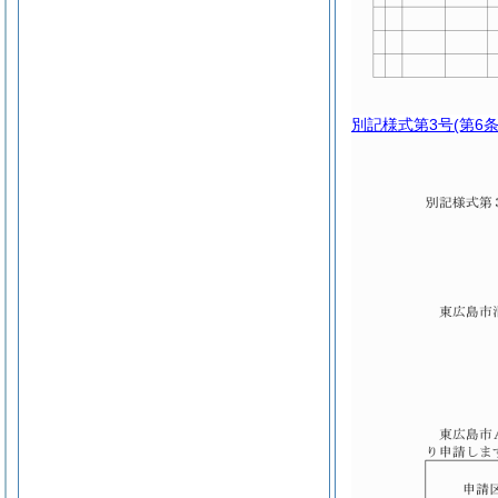
別記様式第3号
(第6