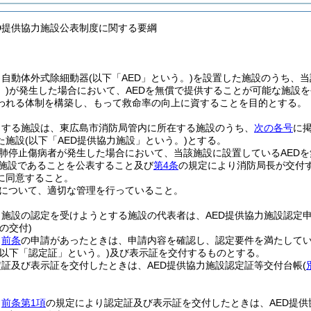
ED提供協力施設公表制度に関する要綱
、自動体外式除細動器
(以下「AED」という。)
を設置した施設のうち、当
)
が発生した場合において、AEDを無償で提供することが可能な施設を
われる体制を構築し、もって救命率の向上に資することを目的とする。
とする施設は、東広島市消防局管内に所在する施設のうち、
次の各号
に
た施設
(以下「AED提供協力施設」という。)
とする。
肺停止傷病者が発生した場合において、当該施設に設置しているAED
力施設であることを公表すること及び
第4条
の規定により消防局長が交付す
に同意すること。
Dについて、適切な管理を行っていること。
力施設の認定を受けようとする施設の代表者は、AED提供協力施設認定
の交付)
、
前条
の申請があったときは、申請内容を確認し、認定要件を満たしてい
(以下「認定証」という。)
及び表示証を交付するものとする。
証及び表示証を交付したときは、AED提供協力施設認定証等交付台帳
(
、
前条第1項
の規定により認定証及び表示証を交付したときは、AED提供