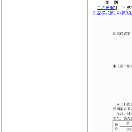
附
則
この要綱
は、平成
別記様式第1号
(第3