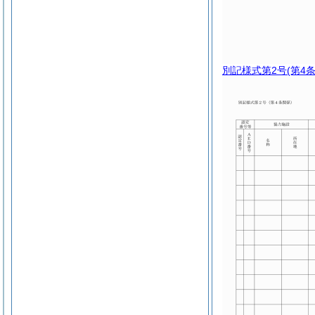
別記様式第2号
(第4