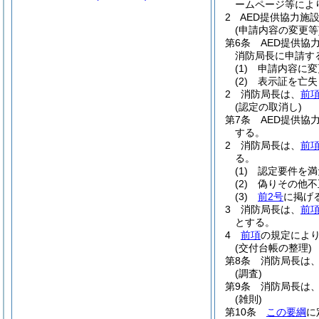
ームページ等によ
2
AED提供協力施
(申請内容の変更等
第6条
AED提供協
消防局長に申請す
(1)
申請内容に変
(2)
表示証を亡失
2
消防局長は、
前
(認定の取消し)
第7条
AED提供協
する。
2
消防局長は、
前
る。
(1)
認定要件を満
(2)
偽りその他不
(3)
前2号
に掲げ
3
消防局長は、
前
とする。
4
前項
の規定によ
(交付台帳の整理)
第8条
消防局長は
(調査)
第9条
消防局長は
(雑則)
第10条
この要綱
に