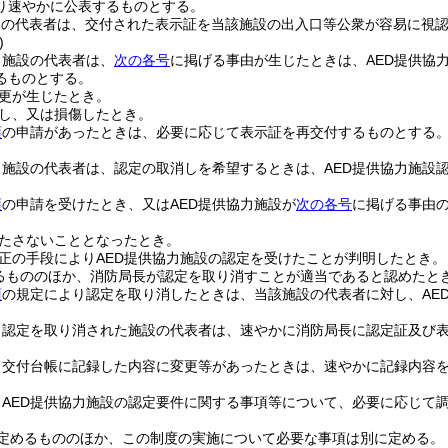
り速やかに公表するものとする。
設の代表者は、交付された表示証を当該施設の出入口等公衆が容易に視
)
力施設の代表者は、
次の各号
に掲げる事由が生じたときは、AED提供協
るものとする。
更が生じたとき。
し、又は損傷したとき。
項
の申請があったときは、必要に応じて表示証を再交付するものとする
力施設の代表者は、認定の取消しを希望するときは、AED提供協力施設
項
の申請を受けたとき、又はAED提供協力施設が
次の各号
に掲げる事由
たさないこととなったとき。
正の手段によりAED提供協力施設の認定を受けたことが判明したとき。
るもののほか、消防局長が認定を取り消すことが適当であると認めたと
項
の規定により認定を取り消したときは、当該施設の代表者に対し、AE
り認定を取り消された施設の代表者は、速やかに消防局長に認定証及び
、交付台帳に記録した内容に変更等があったときは、速やかに記録内容
、AED提供協力施設の認定要件に関する事項等について、必要に応じて
定めるもののほか、この制度の実施について必要な事項は別に定める。