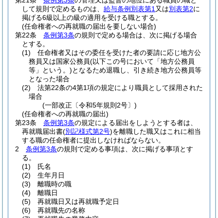
第21条
条例第3条
の管理又は監督の地位にある職員の職と
して規則で定めるものは、
給与条例別表第1
又は
別表第2
に
掲げる6級以上の級の適用を受ける職とする。
(任命権者への再就職の届出を要しない場合)
第22条
条例第3条
の規則で定める場合は、次に掲げる場合
とする。
(1)
任命権者又はその委任を受けた者の要請に応じ地方公
務員又は国家公務員
(以下この号において「地方公務員
等」という。)
となるため退職し、引き続き地方公務員等
となった場合
(2)
法第22条の4第1項の規定により職員として採用された
場合
(一部改正〔令和5年規則2号〕)
(任命権者への再就職の届出)
第23条
条例第3条
の規定による届出をしようとする者は、
再就職届出書
(
別記様式第2号
)
を離職した職又はこれに相当
する職の任命権者に提出しなければならない。
2
条例第3条
の規則で定める事項は、次に掲げる事項とす
る。
(1)
氏名
(2)
生年月日
(3)
離職時の職
(4)
離職日
(5)
再就職日又は再就職予定日
(6)
再就職先の名称