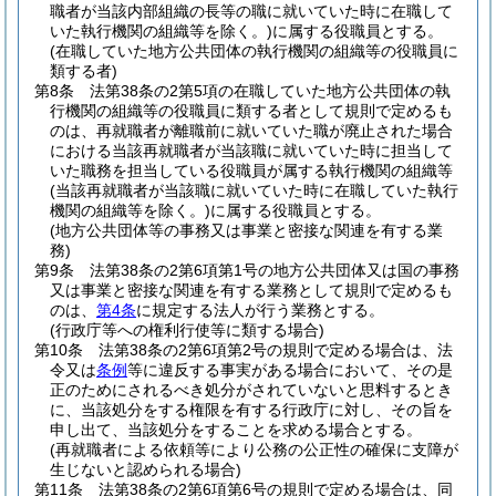
職者が当該内部組織の長等の職に就いていた時に在職して
いた執行機関の組織等を除く。)
に属する役職員とする。
(在職していた地方公共団体の執行機関の組織等の役職員に
類する者)
第8条
法第38条の2第5項の在職していた地方公共団体の執
行機関の組織等の役職員に類する者として規則で定めるも
のは、再就職者が離職前に就いていた職が廃止された場合
における当該再就職者が当該職に就いていた時に担当して
いた職務を担当している役職員が属する執行機関の組織等
(当該再就職者が当該職に就いていた時に在職していた執行
機関の組織等を除く。)
に属する役職員とする。
(地方公共団体等の事務又は事業と密接な関連を有する業
務)
第9条
法第38条の2第6項第1号の地方公共団体又は国の事務
又は事業と密接な関連を有する業務として規則で定めるも
のは、
第4条
に規定する法人が行う業務とする。
(行政庁等への権利行使等に類する場合)
第10条
法第38条の2第6項第2号の規則で定める場合は、法
令又は
条例
等に違反する事実がある場合において、その是
正のためにされるべき処分がされていないと思料するとき
に、当該処分をする権限を有する行政庁に対し、その旨を
申し出て、当該処分をすることを求める場合とする。
(再就職者による依頼等により公務の公正性の確保に支障が
生じないと認められる場合)
第11条
法第38条の2第6項第6号の規則で定める場合は、同