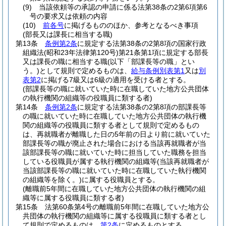
(9)
当該依頼等の承認の申請に係る法第38条の2第6項第6
号の要求又は依頼の内容
(10)
前各号
に掲げるもののほか、参考となるべき事項
(部長又は課長に相当する職)
第13条
条例第2条
に規定する法第38条の2第8項の国家行政
組織法
(昭和23年法律第120号)
第21条第1項に規定する部長
又は課長の職に相当する職
(以下「部課長等の職」とい
う。)
として規則で定めるものは、
給与条例別表第1
又は
別
表第2
に掲げる7級又は6級の適用を受ける者とする。
(部課長等の職に就いていた時に在職していた地方公共団体
の執行機関の組織等の役職員に類する者)
第14条
条例第2条
に規定する法第38条の2第8項の部課長等
の職に就いていた時に在職していた地方公共団体の執行機
関の組織等の役職員に類する者として規則で定めるもの
は、再就職者が離職した日の5年前の日より前に就いていた
部課長等の職が廃止された場合における当該再就職者が当
該部課長等の職に就いていた時に担当していた職務を担当
している役職員が属する執行機関の組織等
(当該再就職者が
当該部課長等の職に就いていた時に在職していた執行機関
の組織等を除く。)
に属する役職員とする。
(離職前5年間に在職していた地方公共団体の執行機関の組
織等に属する役職員に類する者)
第15条
法第60条第4号の離職前5年間に在職していた地方公
共団体の執行機関の組織等に属する役職員に類する者とし
て規則で定めるものは、
第2条
に定めるものとする。