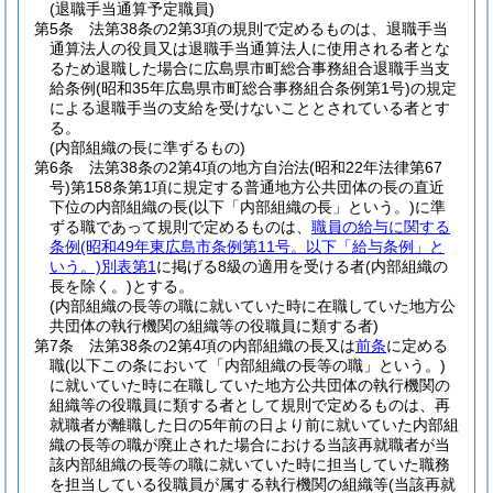
(退職手当通算予定職員)
第5条
法第38条の2第3項の規則で定めるものは、退職手当
通算法人の役員又は退職手当通算法人に使用される者とな
るため退職した場合に広島県市町総合事務組合退職手当支
給条例
(昭和35年広島県市町総合事務組合条例第1号)
の規定
による退職手当の支給を受けないこととされている者とす
る。
(内部組織の長に準ずるもの)
第6条
法第38条の2第4項の地方自治法
(昭和22年法律第67
号)
第158条第1項に規定する普通地方公共団体の長の直近
下位の内部組織の長
(以下「内部組織の長」という。)
に準
ずる職であって規則で定めるものは、
職員の給与に関する
条例
(昭和49年東広島市条例第11号。以下「給与条例」と
いう。)
別表第1
に掲げる8級の適用を受ける者
(内部組織の
長を除く。)
とする。
(内部組織の長等の職に就いていた時に在職していた地方公
共団体の執行機関の組織等の役職員に類する者)
第7条
法第38条の2第4項の内部組織の長又は
前条
に定める
職
(以下この条において「内部組織の長等の職」という。)
に就いていた時に在職していた地方公共団体の執行機関の
組織等の役職員に類する者として規則で定めるものは、再
就職者が離職した日の5年前の日より前に就いていた内部組
織の長等の職が廃止された場合における当該再就職者が当
該内部組織の長等の職に就いていた時に担当していた職務
を担当している役職員が属する執行機関の組織等
(当該再就