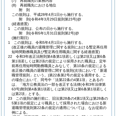
(7)
再就職先の業務内容
(8)
再就職先における地位
附
則
この規則は、平成28年4月1日から施行する。
附
則
(令和4年3月29日
規則第23号)
抄
(経過措置)
1
この規則は、公布の日から施行する。
附
則
(令和5年1月31日
規則第2号)
抄
(施行期日)
1
この規則は、令和5年4月1日から施行する。
(改正後の職員の退職管理に関する規則における暫定再任用
短時間勤務職員及び暫定再任用職員に関する経過措置)
22
令和3年改正法附則第4条第1項若しくは第2項又は第6条
第1項若しくは第2項の規定により採用された職員は、定年
前再任用短時間勤務職員とみなして、第10条の規定による
改正後の職員の退職管理に関する規則
(次項において「新退
職管理規則」という。)
第22条第2号の規定を適用する。
こ
の場合において、同号中「法第22条の4第1項」とあるの
は、「地方公務員法の一部を改正する法律
(令和3年法律第
63号)
附則第4条第1項若しくは第2項又は第6条第1項若しく
は第2項」とする。
23
この規則の施行前に、旧法第28条の4第1項又は第28条の
5第1項の規定により職員として採用された場合における新
退職管理規則第22条の規定の適用については、なお従前の
例による。