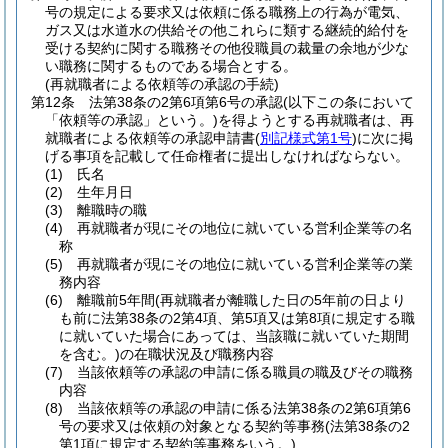
号の規定による要求又は依頼に係る職務上の行為が電気、
ガス又は水道水の供給その他これらに類する継続的給付を
受ける契約に関する職務その他役職員の裁量の余地が少な
い職務に関するものである場合とする。
(再就職者による依頼等の承認の手続)
第12条
法第38条の2第6項第6号の承認
(以下この条において
「依頼等の承認」という。)
を得ようとする再就職者は、再
就職者による依頼等の承認申請書
(
別記様式第1号
)
に次に掲
げる事項を記載して任命権者に提出しなければならない。
(1)
氏名
(2)
生年月日
(3)
離職時の職
(4)
再就職者が現にその地位に就いている営利企業等の名
称
(5)
再就職者が現にその地位に就いている営利企業等の業
務内容
(6)
離職前5年間
(再就職者が離職した日の5年前の日より
も前に法第38条の2第4項、第5項又は第8項に規定する職
に就いていた場合にあっては、当該職に就いていた期間
を含む。)
の在職状況及び職務内容
(7)
当該依頼等の承認の申請に係る職員の職及びその職務
内容
(8)
当該依頼等の承認の申請に係る法第38条の2第6項第6
号の要求又は依頼の対象となる契約等事務
(法第38条の2
第1項に規定する契約等事務をいう。)