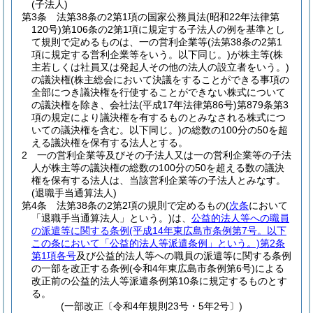
(子法人)
第3条
法第38条の2第1項の国家公務員法
(昭和22年法律第
120号)
第106条の2第1項に規定する子法人の例を基準とし
て規則で定めるものは、一の営利企業等
(法第38条の2第1
項に規定する営利企業等をいう。以下同じ。)
が株主等
(株
主若しくは社員又は発起人その他の法人の設立者をいう。)
の議決権
(株主総会において決議をすることができる事項の
全部につき議決権を行使することができない株式について
の議決権を除き、会社法
(平成17年法律第86号)
第879条第3
項の規定により議決権を有するものとみなされる株式につ
いての議決権を含む。以下同じ。)
の総数の100分の50を超
える議決権を保有する法人とする。
2
一の営利企業等及びその子法人又は一の営利企業等の子法
人が株主等の議決権の総数の100分の50を超える数の議決
権を保有する法人は、当該営利企業等の子法人とみなす。
(退職手当通算法人)
第4条
法第38条の2第2項の規則で定めるもの
(
次条
において
「退職手当通算法人」という。)
は、
公益的法人等への職員
の派遣等に関する条例
(平成14年東広島市条例第7号。以下
この条において「公益的法人等派遣条例」という。)
第2条
第1項各号
及び公益的法人等への職員の派遣等に関する条例
の一部を改正する条例
(令和4年東広島市条例第6号)
による
改正前の公益的法人等派遣条例第10条に規定するものとす
る。
(一部改正〔令和4年規則23号・5年2号〕)