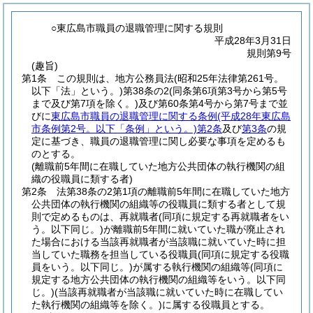
○東広島市職員の退職管理に関する規則
平成28年3月31日
規則第9号
(趣旨)
第1条
この規則は、地方公務員法
(昭和25年法律第261号。
以下「法」という。)
第38条の2
(同条第6項第3号から第5号
まで及び第7項を除く。)
及び第60条第4号から第7号まで並
びに
東広島市職員の退職管理に関する条例
(平成28年東広島
市条例第2号。以下「条例」という。)
第2条
及び
第3条
の規
定に基づき、職員の退職管理に関し必要な事項を定めるも
のとする。
(離職前5年間に在職していた地方公共団体の執行機関の組
織の役職員に類する者)
第2条
法第38条の2第1項の離職前5年間に在職していた地方
公共団体の執行機関の組織等の役職員に類する者として規
則で定めるものは、再就職者
(同項に規定する再就職者をい
う。以下同じ。)
が離職前5年間に就いていた職が廃止され
た場合における当該再就職者が当該職に就いていた時に担
当していた職務を担当している役職員
(同項に規定する役職
員をいう。以下同じ。)
が属する執行機関の組織等
(同項に
規定する地方公共団体の執行機関の組織等をいう。以下同
じ。)
(当該再就職者が当該職に就いていた時に在職してい
た執行機関の組織等を除く。)
に属する役職員とする。