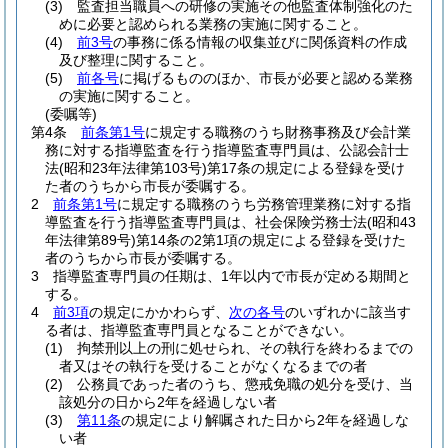
(3)
監査担当職員への研修の実施その他監査体制強化のた
めに必要と認められる業務の実施に関すること。
(4)
前3号
の事務に係る情報の収集並びに関係資料の作成
及び整理に関すること。
(5)
前各号
に掲げるもののほか、市長が必要と認める業務
の実施に関すること。
(委嘱等)
第4条
前条第1号
に規定する職務のうち財務事務及び会計業
務に対する指導監査を行う指導監査専門員は、公認会計士
法
(昭和23年法律第103号)
第17条の規定による登録を受け
た者のうちから市長が委嘱する。
2
前条第1号
に規定する職務のうち労務管理業務に対する指
導監査を行う指導監査専門員は、社会保険労務士法
(昭和43
年法律第89号)
第14条の2第1項の規定による登録を受けた
者のうちから市長が委嘱する。
3
指導監査専門員の任期は、1年以内で市長が定める期間と
する。
4
前3項
の規定にかかわらず、
次の各号
のいずれかに該当す
る者は、指導監査専門員となることができない。
(1)
拘禁刑以上の刑に処せられ、その執行を終わるまでの
者又はその執行を受けることがなくなるまでの者
(2)
公務員であった者のうち、懲戒免職の処分を受け、当
該処分の日から2年を経過しない者
(3)
第11条
の規定により解嘱された日から2年を経過しな
い者