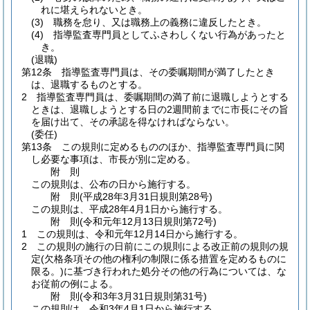
れに堪えられないとき。
(3)
職務を怠り、又は職務上の義務に違反したとき。
(4)
指導監査専門員としてふさわしくない行為があったと
き。
(退職)
第12条
指導監査専門員は、その委嘱期間が満了したとき
は、退職するものとする。
2
指導監査専門員は、委嘱期間の満了前に退職しようとする
ときは、退職しようとする日の2週間前までに市長にその旨
を届け出て、その承認を得なければならない。
(委任)
第13条
この規則に定めるもののほか、指導監査専門員に関
し必要な事項は、市長が別に定める。
附
則
この規則は、公布の日から施行する。
附
則
(平成28年3月31日
規則第28号)
この規則は、平成28年4月1日から施行する。
附
則
(令和元年12月13日
規則第72号)
1
この規則は、令和元年12月14日から施行する。
2
この規則の施行の日前にこの規則による改正前の規則の規
定
(欠格条項その他の権利の制限に係る措置を定めるものに
限る。)
に基づき行われた処分その他の行為については、な
お従前の例による。
附
則
(令和3年3月31日
規則第31号)
この規則は、令和3年4月1日から施行する。