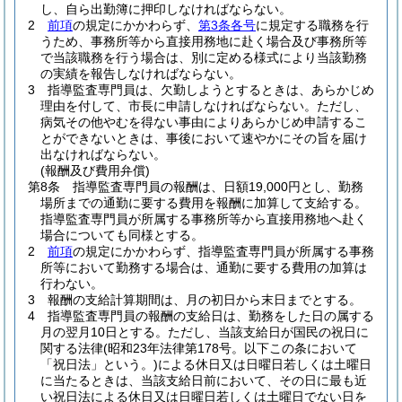
し、自ら出勤簿に押印しなければならない。
2
前項
の規定にかかわらず、
第3条各号
に規定する職務を行
うため、事務所等から直接用務地に赴く場合及び事務所等
で当該職務を行う場合は、別に定める様式により当該勤務
の実績を報告しなければならない。
3
指導監査専門員は、欠勤しようとするときは、あらかじめ
理由を付して、市長に申請しなければならない。
ただし、
病気その他やむを得ない事由によりあらかじめ申請するこ
とができないときは、事後において速やかにその旨を届け
出なければならない。
(報酬及び費用弁償)
第8条
指導監査専門員の報酬は、日額19,000円とし、勤務
場所までの通勤に要する費用を報酬に加算して支給する。
指導監査専門員が所属する事務所等から直接用務地へ赴く
場合についても同様とする。
2
前項
の規定にかかわらず、指導監査専門員が所属する事務
所等において勤務する場合は、通勤に要する費用の加算は
行わない。
3
報酬の支給計算期間は、月の初日から末日までとする。
4
指導監査専門員の報酬の支給日は、勤務をした日の属する
月の翌月10日とする。
ただし、当該支給日が国民の祝日に
関する法律
(昭和23年法律第178号。以下この条において
「祝日法」という。)
による休日又は日曜日若しくは土曜日
に当たるときは、当該支給日前において、その日に最も近
い祝日法による休日又は日曜日若しくは土曜日でない日を