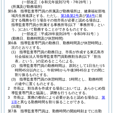
(一部改正〔令和元年規則72号・7年28号〕)
(所属及び勤務場所)
第5条
指導監査専門員の所属及び勤務場所は、健康福祉部地
域共生推進課とする。
ただし、
第3条第2号
及び
第4号
に規
定する職務を行う場合その他市長が必要と認める場合は、
指導監査専門員が所属する事務所等
(以下「事務所等」とい
う。)
において勤務することができるものとする。
(一部改正〔平成28年規則28号・令和3年31号〕)
(勤務日、勤務時間及び休憩時間)
第6条
指導監査専門員の勤務日、勤務時間及び休憩時間は、
次のとおりとする。
(1)
指導監査専門員の勤務日は、市長が作成する東広島市
社会福祉法人等指導監査専門員勤務割当表
(以下「割当
表」という。)
の定めるところによる。
(2)
指導監査専門員の勤務時間は、原則として1日当たり5
時間45分以内とし、午前9時から午後3時45分までの間に
割り振るものとする。
(3)
指導監査専門員の休憩時間は、1時間とし、勤務時間
の途中に置くものとする。
2
市長は、割当表を作成する場合においては、あらかじめ指
導監査専門員と協議し、調整を行うものとする。
3
市長は、業務の都合により必要があると認める場合は、
第
1項
と異なる勤務時間を割り振ることができる。
(出勤)
第7条
指導監査専門員は、勤務時間の開始時刻までに出勤