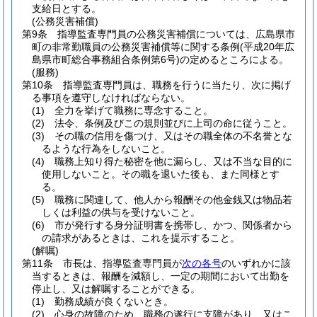
支給日とする。
(公務災害補償)
第9条
指導監査専門員の公務災害補償については、広島県市
町の非常勤職員の公務災害補償等に関する条例
(平成20年広
島県市町総合事務組合条例第6号)
の定めるところによる。
(服務)
第10条
指導監査専門員は、職務を行うに当たり、次に掲げ
る事項を遵守しなければならない。
(1)
全力を挙げて職務に専念すること。
(2)
法令、条例及びこの規則並びに上司の命に従うこと。
(3)
その職の信用を傷つけ、又はその職全体の不名誉とな
るような行為をしないこと。
(4)
職務上知り得た秘密を他に漏らし、又は不当な目的に
使用しないこと。
その職を退いた後も、また同様とす
る。
(5)
職務に関連して、他人から報酬その他金銭又は物品若
しくは利益の供与を受けないこと。
(6)
市が発行する身分証明書を携帯し、かつ、関係者から
の請求があるときは、これを提示すること。
(解嘱)
第11条
市長は、指導監査専門員が
次の各号
のいずれかに該
当するときは、報酬を減額し、一定の期間において出勤を
停止し、又は解嘱することができる。
(1)
勤務成績が良くないとき。
(2)
心身の故障のため、職務の遂行に支障があり、又はこ