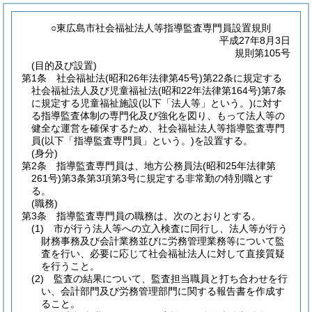
○東広島市社会福祉法人等指導監査専門員設置規則
平成27年8月3日
規則第105号
(目的及び設置)
第1条
社会福祉法
(昭和26年法律第45号)
第22条に規定する
社会福祉法人及び児童福祉法
(昭和22年法律第164号)
第7条
に規定する児童福祉施設
(以下「法人等」という。)
に対す
る指導監査体制の専門化及び強化を図り、もって法人等の
健全な運営を確保するため、社会福祉法人等指導監査専門
員
(以下「指導監査専門員」という。)
を設置する。
(身分)
第2条
指導監査専門員は、地方公務員法
(昭和25年法律第
261号)
第3条第3項第3号に規定する非常勤の特別職とす
る。
(職務)
第3条
指導監査専門員の職務は、次のとおりとする。
(1)
市が行う法人等への立入検査に同行し、法人等が行う
財務事務及び会計業務並びに労務管理業務等について監
査を行い、必要に応じて社会福祉法人に対して直接質疑
を行うこと。
(2)
監査の結果について、監査担当職員と打ち合わせを行
い、会計部門及び労務管理部門に関する報告書を作成す
ること。