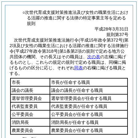
○次世代育成支援対策推進法及び女性の職業生活におけ
る活躍の推進に関する法律の特定事業主等を定める
規則
平成28年3月31日
規則第37号
次世代育成支援対策推進法施行令
(平成15年政令第372号)
第
2項及び女性の職業生活における活躍の推進に関する法律施行
令
(平成27年政令第318号)
第1条第2項の規則で定める地方公
共団体の機関、その長又はその職員は、
次の表
の左欄に掲げ
るものとし、これらの規定の規則で定める職員は、同欄に掲
げるものの区分に応じ、それぞれ
同表
の右欄に掲げる職員と
する。
市長
市長が任命する職員
議会の議長
議会の議長が任命する職員
選挙管理委員会
選挙管理委員会が任命する職員
代表監査委員
代表監査委員が任命する職員
公平委員会
公平委員会が任命する職員
消防局長
消防局長が任命する職員
農業委員会
農業委員会が任命する職員