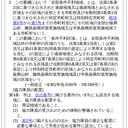
2
この要綱において「全部条件不利地域」とは、法第2条第
2項に基づき公示された過疎地域又は過疎地域とみなされる
区域をその区域の全部とする市町村及び令附則第3条第1項
に基づき公示された特定市町村又は特別特定市町村、
前項
第5号
から
第7号
までの市町村並びにその区域の全部が振興
山村、離島振興対策実施地域又は半島振興対策実施地域で
ある市町村をいう。
3
この要綱において「条件不利区域」とは、全部条件不利地
域以外の市町村の区域のうち、法第3条第1項若しくは第2
項又は第41条第2項
(同条第3項の規定により準用する場合
を含む。)
の規定により過疎地域とみなされる区域、法附則
第6条第1項又は第7条第1項の規定により特定市町村の区域
とみなされる区域及び法附則第6条第2項又は第7条第2項の
規定により特別特定市町村の区域とみなされる区域並びに
振興山村、離島振興対策実施地域及び半島振興対策実施地
域の区域をいう。
(一部改正〔令和2年告示88号・3年388号〕)
(協力隊員の配置)
第3条
市は、
次の各号
に掲げる要件のいずれにも該当する地
域に、協力隊員を配置する。
(1)
周辺地域であること。
(2)
協力隊員の受入れのための体制が整備されているこ
と。
(3)
前2号
に掲げるもののほか、協力隊員の適正な配置に
必要な事項として市長が定める要件に該当しているこ