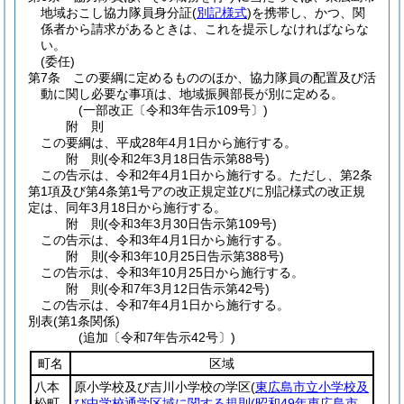
地域おこし協力隊員身分証
(
別記様式
)
を携帯し、かつ、関
係者から請求があるときは、これを提示しなければならな
い。
(委任)
第7条
この要綱に定めるもののほか、協力隊員の配置及び活
動に関し必要な事項は、地域振興部長が別に定める。
(一部改正〔令和3年告示109号〕)
附
則
この要綱は、平成28年4月1日から施行する。
附
則
(令和2年3月18日
告示第88号)
この告示は、令和2年4月1日から施行する。
ただし、第2条
第1項及び第4条第1号アの改正規定並びに別記様式の改正規
定は、同年3月18日から施行する。
附
則
(令和3年3月30日
告示第109号)
この告示は、令和3年4月1日から施行する。
附
則
(令和3年10月25日
告示第388号)
この告示は、令和3年10月25日から施行する。
附
則
(令和7年3月12日
告示第42号)
この告示は、令和7年4月1日から施行する。
別表
(第1条関係)
(追加〔令和7年告示42号〕)
町名
区域
八本
原小学校及び吉川小学校の学区
(
東広島市立小学校及
松町
び中学校通学区域に関する規則
(昭和49年東広島市