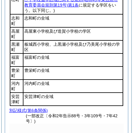
教育委員会規則第19号)
第1条
に規定する学区をい
う。以下同じ。)
志和
志和町の全域
町
高屋
高屋東小学校及び造賀小学校の学区
町
黒瀬
板城西小学校、上黒瀬小学校及び乃美尾小学校の学
町
区
福富
福富町の全域
町
豊栄
豊栄町の全域
町
河内
河内町の全域
町
安芸
安芸津町の全域
津町
別記様式
(第6条関係)
(一部改正〔令和2年告示88号・3年109号・7年42
号〕)