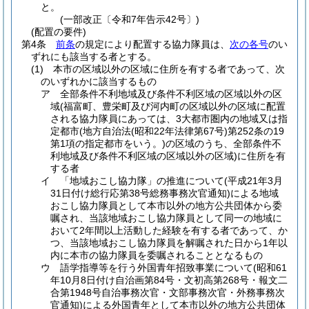
と。
(一部改正〔令和7年告示42号〕)
(配置の要件)
第4条
前条
の規定により配置する協力隊員は、
次の各号
のい
ずれにも該当する者とする。
(1)
本市の区域以外の区域に住所を有する者であって、次
のいずれかに該当するもの
ア
全部条件不利地域及び条件不利区域の区域以外の区
域
(福富町、豊栄町及び河内町の区域以外の区域に配置
される協力隊員にあっては、3大都市圏内の地域又は指
定都市
(地方自治法
(昭和22年法律第67号)
第252条の19
第1項の指定都市をいう。)
の区域のうち、全部条件不
利地域及び条件不利区域の区域以外の区域)
に住所を有
する者
イ
「地域おこし協力隊」の推進について
(平成21年3月
31日付け総行応第38号総務事務次官通知)
による地域
おこし協力隊員として本市以外の地方公共団体から委
嘱され、当該地域おこし協力隊員として同一の地域に
おいて2年間以上活動した経験を有する者であって、か
つ、当該地域おこし協力隊員を解嘱された日から1年以
内に本市の協力隊員を委嘱されることとなるもの
ウ
語学指導等を行う外国青年招致事業について
(昭和61
年10月8日付け自治画第84号・文初高第268号・報文二
合第1948号自治事務次官・文部事務次官・外務事務次
官通知)
による外国青年として本市以外の地方公共団体