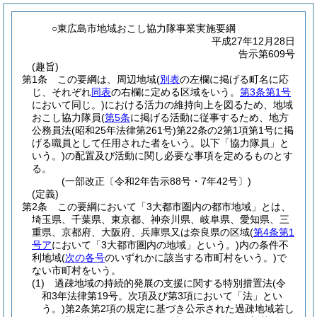
○東広島市地域おこし協力隊事業実施要綱
平成27年12月28日
告示第609号
(趣旨)
第1条
この要綱は、周辺地域
(
別表
の左欄に掲げる町名に応
じ、それぞれ
同表
の右欄に定める区域をいう。
第3条第1号
において同じ。)
における活力の維持向上を図るため、地域
おこし協力隊員
(
第5条
に掲げる活動に従事するため、地方
公務員法
(昭和25年法律第261号)
第22条の2第1項第1号に掲
げる職員として任用された者をいう。以下「協力隊員」と
いう。)
の配置及び活動に関し必要な事項を定めるものとす
る。
(一部改正〔令和2年告示88号・7年42号〕)
(定義)
第2条
この要綱において「3大都市圏内の都市地域」とは、
埼玉県、千葉県、東京都、神奈川県、岐阜県、愛知県、三
重県、京都府、大阪府、兵庫県又は奈良県の区域
(
第4条第1
号ア
において「3大都市圏内の地域」という。)
内の条件不
利地域
(
次の各号
のいずれかに該当する市町村をいう。)
で
ない市町村をいう。
(1)
過疎地域の持続的発展の支援に関する特別措置法
(令
和3年法律第19号。次項及び第3項において「法」とい
う。)
第2条第2項の規定に基づき公示された過疎地域若し