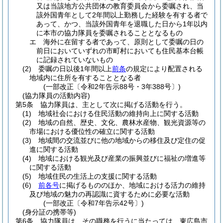
又は当該地方公共団体の教育委員会から委嘱され、当
該外国青年として2年間以上勤務した経験を有する者で
あって、かつ、当該外国青年を退職した日から1年以内
に本市の協力隊員を委嘱されることとなるもの
エ
海外に在留する者であって、原則として委嘱の日の
前日においていずれの市町村においても住民基本台帳
に記録されていないもの
(2)
委嘱の日以後1年間以上
前条
の規定により配置される
地域内に住所を有することとなる者
(一部改正〔令和2年告示88号・3年388号〕)
(協力隊員の活動内容)
第5条
協力隊員は、主として次に掲げる活動を行う。
(1)
地域社会における住民活動の維持向上に関する活動
(2)
地域の自然、歴史、文化、農林水産物、観光資源等の
市場における優位性の確立に関する活動
(3)
地域間の交流並びに他の地域からの移住及び定住の促
進に関する活動
(4)
地域における観光及び産業の振興並びに福祉の増進等
に関する活動
(5)
地域住民の生活上の支援に関する活動
(6)
前各号
に掲げるもののほか、地域における活力の維持
及び地域の魅力の再認識に資するために必要な活動
(一部改正〔令和7年告示42号〕)
(身分証の携帯等)
第6条
協力隊員は、その職務を行うに当たっては、東広島市