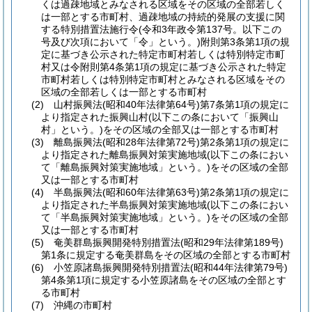
くは過疎地域とみなされる区域をその区域の全部若しく
は一部とする市町村、過疎地域の持続的発展の支援に関
する特別措置法施行令
(令和3年政令第137号。以下この
号及び次項において「令」という。)
附則第3条第1項の規
定に基づき公示された特定市町村若しくは特別特定市町
村又は令附則第4条第1項の規定に基づき公示された特定
市町村若しくは特別特定市町村とみなされる区域をその
区域の全部若しくは一部とする市町村
(2)
山村振興法
(昭和40年法律第64号)
第7条第1項の規定に
より指定された振興山村
(以下この条において「振興山
村」という。)
をその区域の全部又は一部とする市町村
(3)
離島振興法
(昭和28年法律第72号)
第2条第1項の規定に
より指定された離島振興対策実施地域
(以下この条におい
て「離島振興対策実施地域」という。)
をその区域の全部
又は一部とする市町村
(4)
半島振興法
(昭和60年法律第63号)
第2条第1項の規定に
より指定された半島振興対策実施地域
(以下この条におい
て「半島振興対策実施地域」という。)
をその区域の全部
又は一部とする市町村
(5)
奄美群島振興開発特別措置法
(昭和29年法律第189号)
第1条に規定する奄美群島をその区域の全部とする市町村
(6)
小笠原諸島振興開発特別措置法
(昭和44年法律第79号)
第4条第1項に規定する小笠原諸島をその区域の全部とす
る市町村
(7)
沖縄の市町村