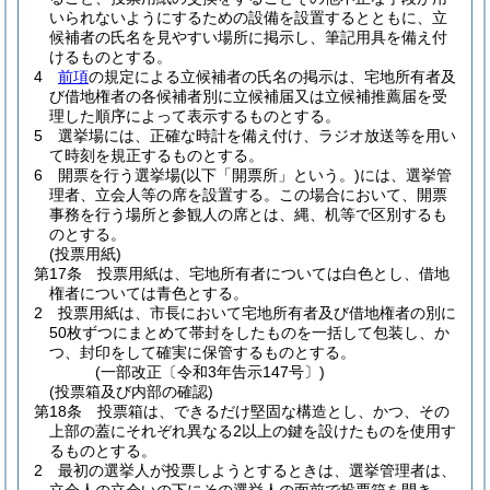
いられないようにするための設備を設置するとともに、立
候補者の氏名を見やすい場所に掲示し、筆記用具を備え付
けるものとする。
4
前項
の規定による立候補者の氏名の掲示は、宅地所有者及
び借地権者の各候補者別に立候補届又は立候補推薦届を受
理した順序によって表示するものとする。
5
選挙場には、正確な時計を備え付け、ラジオ放送等を用い
て時刻を規正するものとする。
6
開票を行う選挙場
(以下「開票所」という。)
には、選挙管
理者、立会人等の席を設置する。
この場合において、開票
事務を行う場所と参観人の席とは、縄、机等で区別するも
のとする。
(投票用紙)
第17条
投票用紙は、宅地所有者については白色とし、借地
権者については青色とする。
2
投票用紙は、市長において宅地所有者及び借地権者の別に
50枚ずつにまとめて帯封をしたものを一括して包装し、か
つ、封印をして確実に保管するものとする。
(一部改正〔令和3年告示147号〕)
(投票箱及び内部の確認)
第18条
投票箱は、できるだけ堅固な構造とし、かつ、その
上部の蓋にそれぞれ異なる2以上の鍵を設けたものを使用す
るものとする。
2
最初の選挙人が投票しようとするときは、選挙管理者は、