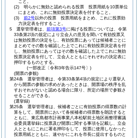
こと。
(2)
明らかに無効と認められる投票 投票用紙を10票単位
にまとめ、これに無効投票決定表を付すること。
(3)
前2号
以外の投票 投票用紙をまとめ、これに投票効
力決定表を付すること。
5
選挙管理者は、
前項第3号
に掲げる投票については、令第
33条第2項の規定により立会人の意見を聞いて有効投票又
は無効投票の決定をし、有効投票にあっては候補者ごとに
まとめてその数を確認した上でこれに有効投票決定表を付
し、無効投票にあってはその数を確認した上でこれに無効
投票決定表を付して、立会人とともにそれぞれの決定表に
押印するものとする。
(一部改正〔令和3年告示147号〕)
(開票の参観)
第24条
選挙管理者は、令第33条第4項の規定により選挙人
から開票の参観の求めがあったときは、開票場の秩序を乱
すおそれがないと認める場合に限り、所定の場所で参観さ
せることができる。
(選挙録)
第25条
選挙管理者は、候補者ごとに有効投票の得票数の計
算をして、開票所において各候補者の得票数を朗読すると
ともに、東広島都市計画事業八本松駅前土地区画整理審議
会委員選挙録に投票及び開票に関する事項を記載し、立会
人とともにこれに署名押印をして、投票に使用しなかった
投票用紙とともに、速やかにこれを市長に提出するものと