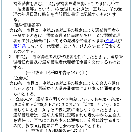
補承諾書を含む。)
又は候補者辞退届
(以下この条において
「届出書等」という。)
を受理したときは、直ちに、その受
理の年月日及び時刻を当該届出書等に記載するものとす
る。
(選挙管理者等)
第12条
市長は、令第27条第1項の規定により選挙管理者を
任命するときは、選挙管理者に事故があり、又は選挙管理
者が欠けた場合においてその職務を代理すべき者
(
次項
及び
第21条
において「代理者」という。)
1人を併せて任命する
ものとする。
2
市長は、選挙管理者及び代理者を任命したときは、選挙管
理者任命書及び選挙管理者代理者任命書を交付するものと
する。
(一部改正〔令和3年告示147号〕)
(立会人)
第13条
市長は、令第27条第2項の規定により立会人を選任
したときは、選挙立会人選任通知書により本人に通知する
ものとする。
2
立会人が、選挙場を開くべき時刻になっても令第27条第2
項に定める定数
(以下この項において「定数」という。)
に
達しないとき、又はその後定数に達しなくなったときは、
選挙管理者は、選挙人名簿に記載された者の中から立会人
を選任し、直ちにこれを本人に通知し、定数に達するまで
の間、投票又は開票に立ち会わせるものとする。
(一部改正〔令和3年告示147号〕)