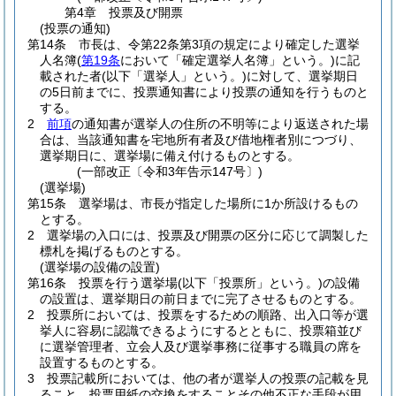
第4章
投票及び開票
(投票の通知)
第14条
市長は、令第22条第3項の規定により確定した選挙
人名簿
(
第19条
において「確定選挙人名簿」という。)
に記
載された者
(以下「選挙人」という。)
に対して、選挙期日
の5日前までに、投票通知書により投票の通知を行うものと
する。
2
前項
の通知書が選挙人の住所の不明等により返送された場
合は、当該通知書を宅地所有者及び借地権者別につづり、
選挙期日に、選挙場に備え付けるものとする。
(一部改正〔令和3年告示147号〕)
(選挙場)
第15条
選挙場は、市長が指定した場所に1か所設けるもの
とする。
2
選挙場の入口には、投票及び開票の区分に応じて調製した
標札を掲げるものとする。
(選挙場の設備の設置)
第16条
投票を行う選挙場
(以下「投票所」という。)
の設備
の設置は、選挙期日の前日までに完了させるものとする。
2
投票所においては、投票をするための順路、出入口等が選
挙人に容易に認識できるようにするとともに、投票箱並び
に選挙管理者、立会人及び選挙事務に従事する職員の席を
設置するものとする。
3
投票記載所においては、他の者が選挙人の投票の記載を見
ること、投票用紙の交換をすることその他不正な手段が用