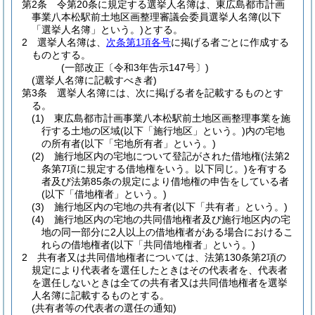
第2条
令第20条に規定する選挙人名簿は、東広島都市計画
事業八本松駅前土地区画整理審議会委員選挙人名簿
(以下
「選挙人名簿」という。)
とする。
2
選挙人名簿は、
次条第1項各号
に掲げる者ごとに作成する
ものとする。
(一部改正〔令和3年告示147号〕)
(選挙人名簿に記載すべき者)
第3条
選挙人名簿には、次に掲げる者を記載するものとす
る。
(1)
東広島都市計画事業八本松駅前土地区画整理事業を施
行する土地の区域
(以下「施行地区」という。)
内の宅地
の所有者
(以下「宅地所有者」という。)
(2)
施行地区内の宅地について登記がされた借地権
(法第2
条第7項に規定する借地権をいう。以下同じ。)
を有する
者及び法第85条の規定により借地権の申告をしている者
(以下「借地権者」という。)
(3)
施行地区内の宅地の共有者
(以下「共有者」という。)
(4)
施行地区内の宅地の共同借地権者及び施行地区内の宅
地の同一部分に2人以上の借地権者がある場合におけるこ
れらの借地権者
(以下「共同借地権者」という。)
2
共有者又は共同借地権者については、法第130条第2項の
規定により代表者を選任したときはその代表者を、代表者
を選任しないときは全ての共有者又は共同借地権者を選挙
人名簿に記載するものとする。
(共有者等の代表者の選任の通知)