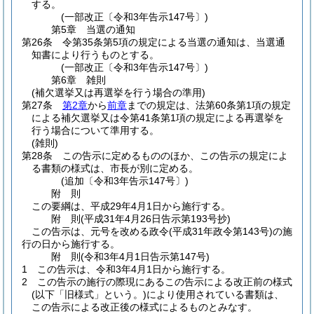
する。
(一部改正〔令和3年告示147号〕)
第5章
当選の通知
第26条
令第35条第5項の規定による当選の通知は、当選通
知書により行うものとする。
(一部改正〔令和3年告示147号〕)
第6章
雑則
(補欠選挙又は再選挙を行う場合の準用)
第27条
第2章
から
前章
までの規定は、法第60条第1項の規定
による補欠選挙又は令第41条第1項の規定による再選挙を
行う場合について準用する。
(雑則)
第28条
この告示に定めるもののほか、この告示の規定によ
る書類の様式は、市長が別に定める。
(追加〔令和3年告示147号〕)
附
則
この要綱は、平成29年4月1日から施行する。
附
則
(平成31年4月26日
告示第193号抄)
この告示は、元号を改める政令
(平成31年政令第143号)
の施
行の日から施行する。
附
則
(令和3年4月1日
告示第147号)
1
この告示は、令和3年4月1日から施行する。
2
この告示の施行の際現にあるこの告示による改正前の様式
(以下「旧様式」という。)
により使用されている書類は、
この告示による改正後の様式によるものとみなす。