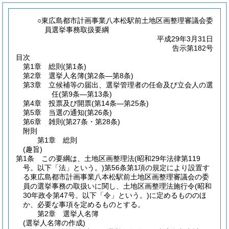
○東広島都市計画事業八本松駅前土地区画整理審議会委
員選挙事務取扱要綱
平成29年3月31日
告示第182号
目次
第1章
総則
(第1条)
第2章
選挙人名簿
(第2条―第8条)
第3章
立候補等の届出、選挙管理者の任命及び立会人の選
任
(第9条―第13条)
第4章
投票及び開票
(第14条―第25条)
第5章
当選の通知
(第26条)
第6章
雑則
(第27条・第28条)
附則
第1章
総則
(趣旨)
第1条
この要綱は、土地区画整理法
(昭和29年法律第119
号。以下「法」という。)
第56条第1項の規定により設置す
る東広島都市計画事業八本松駅前土地区画整理審議会の委
員の選挙事務の取扱いに関し、土地区画整理法施行令
(昭和
30年政令第47号。以下「令」という。)
に定めるもののほ
か、必要な事項を定めるものとする。
第2章
選挙人名簿
(選挙人名簿の作成)