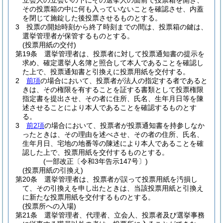
立会人の立会いの下にその選挙人の面前で投票箱を開き、
その投票箱の中に何も入っていないことを確認させ、内蓋
を閉じて施錠した後投票させるものとする。
3
投票の開始時刻から終了時刻までの間は、投票箱の鍵は、
選挙管理者が保管するものとする。
(投票用紙の交付)
第19条
選挙管理者は、投票者に対して投票通知書の提示を
求め、確定選挙人名簿と照合して本人であることを確認し
た上で、投票通知書と引換えに投票用紙を交付する。
2
前項
の場合において、投票者が法人の指定する者であると
きは、その権限を有することを証する書類として投票権限
指定書を提出させ、その者に住所、氏名、生年月日等を陳
述させることにより本人であることを確認するものとす
る。
3
前2項
の場合において、投票者が投票通知書を持参しなか
ったときは、その理由を述べさせ、その者の住所、氏名、
生年月日、宅地の地番等の陳述により本人であることを確
認した上で、投票用紙を交付するものとする。
(一部改正〔令和3年告示147号〕)
(投票用紙の引換え)
第20条
選挙管理者は、投票者が誤って投票用紙を汚損し
て、その引換えを申し出たときは、当該投票用紙と引換え
に新たな投票用紙を交付するものとする。
(投票所への入場)
第21条
選挙管理者、代理者、立会人、投票者及び選挙事務