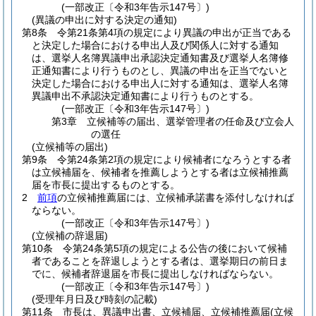
(一部改正〔令和3年告示147号〕)
(異議の申出に対する決定の通知)
第8条
令第21条第4項の規定により異議の申出が正当である
と決定した場合における申出人及び関係人に対する通知
は、選挙人名簿異議申出承認決定通知書及び選挙人名簿修
正通知書により行うものとし、異議の申出を正当でないと
決定した場合における申出人に対する通知は、選挙人名簿
異議申出不承認決定通知書により行うものとする。
(一部改正〔令和3年告示147号〕)
第3章
立候補等の届出、選挙管理者の任命及び立会人
の選任
(立候補等の届出)
第9条
令第24条第2項の規定により候補者になろうとする者
は立候補届を、候補者を推薦しようとする者は立候補推薦
届を市長に提出するものとする。
2
前項
の立候補推薦届には、立候補承諾書を添付しなければ
ならない。
(一部改正〔令和3年告示147号〕)
(立候補の辞退届)
第10条
令第24条第5項の規定による公告の後において候補
者であることを辞退しようとする者は、選挙期日の前日ま
でに、候補者辞退届を市長に提出しなければならない。
(一部改正〔令和3年告示147号〕)
(受理年月日及び時刻の記載)
第11条
市長は、異議申出書、立候補届、立候補推薦届
(立候