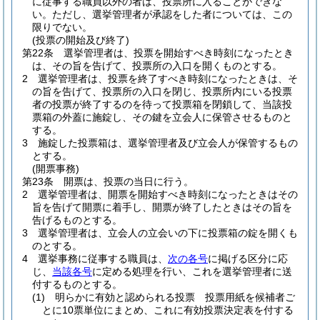
に従事する職員以外の者は、投票所に入ることができな
い。
ただし、選挙管理者が承認をした者については、この
限りでない。
(投票の開始及び終了)
第22条
選挙管理者は、投票を開始すべき時刻になったとき
は、その旨を告げて、投票所の入口を開くものとする。
2
選挙管理者は、投票を終了すべき時刻になったときは、そ
の旨を告げて、投票所の入口を閉じ、投票所内にいる投票
者の投票が終了するのを待って投票箱を閉鎖して、当該投
票箱の外蓋に施錠し、その鍵を立会人に保管させるものと
する。
3
施錠した投票箱は、選挙管理者及び立会人が保管するもの
とする。
(開票事務)
第23条
開票は、投票の当日に行う。
2
選挙管理者は、開票を開始すべき時刻になったときはその
旨を告げて開票に着手し、開票が終了したときはその旨を
告げるものとする。
3
選挙管理者は、立会人の立会いの下に投票箱の錠を開くも
のとする。
4
選挙事務に従事する職員は、
次の各号
に掲げる区分に応
じ、
当該各号
に定める処理を行い、これを選挙管理者に送
付するものとする。
(1)
明らかに有効と認められる投票 投票用紙を候補者ご
とに10票単位にまとめ、これに有効投票決定表を付する