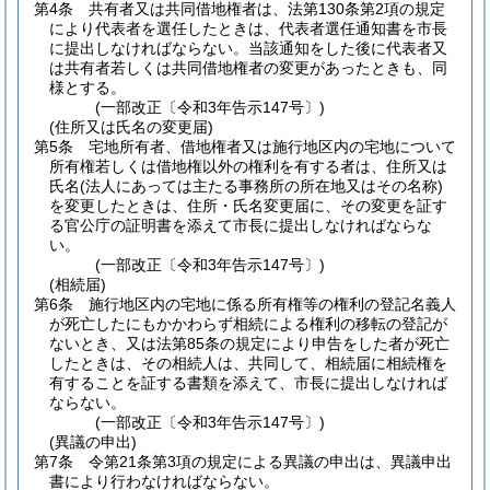
第4条
共有者又は共同借地権者は、法第130条第2項の規定
により代表者を選任したときは、代表者選任通知書を市長
に提出しなければならない。
当該通知をした後に代表者又
は共有者若しくは共同借地権者の変更があったときも、同
様とする。
(一部改正〔令和3年告示147号〕)
(住所又は氏名の変更届)
第5条
宅地所有者、借地権者又は施行地区内の宅地について
所有権若しくは借地権以外の権利を有する者は、住所又は
氏名
(法人にあっては主たる事務所の所在地又はその名称)
を変更したときは、住所・氏名変更届に、その変更を証す
る官公庁の証明書を添えて市長に提出しなければならな
い。
(一部改正〔令和3年告示147号〕)
(相続届)
第6条
施行地区内の宅地に係る所有権等の権利の登記名義人
が死亡したにもかかわらず相続による権利の移転の登記が
ないとき、又は法第85条の規定により申告をした者が死亡
したときは、その相続人は、共同して、相続届に相続権を
有することを証する書類を添えて、市長に提出しなければ
ならない。
(一部改正〔令和3年告示147号〕)
(異議の申出)
第7条
令第21条第3項の規定による異議の申出は、異議申出
書により行わなければならない。