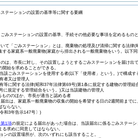
みステーションの設置の基準等に関する要綱
、ごみステーションの設置の基準、手続その他必要な事項を定めるもの
おいて「ごみステーション」とは、廃棄物の処理及び清掃に関する法律
(
集する家庭系一般廃棄物
(家庭から排出される一般廃棄物をいう。以下同
ものは、市長に対し、その設置しようとするごみステーションを届け出
の開始を求めることができる。
当該ごみステーションを使用する者
(以下「使用者」という。)
で構成す
有者又は管理人
有等に関する法律
(昭和37年法律第69号)
第1条に規定する建物の管理組
3号に規定する管理組合をいう。)
又は当該建物の管理人
るもののほか、市長が適当と認める者
る届出は、家庭系一般廃棄物の収集の開始を希望する日の2週間前までに
ばならない。
令和3年告示147号〕)
第1項
の規定による届出があった場合は、当該届出に係るごみステーシ
よる求めに同意してはならない。
ョンの設置場所が、次のいずれにも該当すること。