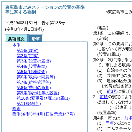
東広島市ごみステーションの設置の基準
等に関する要綱
○東広島市ご
平成29年3月31日 告示第188号
(趣旨)
(令和3年4月1日施行)
第1条
この要綱は
(定義)
条項目次
沿革
第2条
この要綱に
本則
に基づいて市が収
第1条
(趣旨)
(設置の届出)
第2条
(定義)
第3条
次に掲げる
第3条
(設置の届出)
て、市による収集
第4条
(設置基準)
(1)
自治会その他
第5条
(現地調査)
(2)
共同住宅の所
第6条
(収集の同意等)
(3)
建物の区分所
第7条
(維持管理等)
149号)
第2条第
第8条
(費用の負担)
(4)
前3号
に掲げ
第9条
(掲示物等の設置)
2
前項
の規定によ
第10条
(変更及び廃止の届出)
提出してしなけれ
第11条
(雑則)
(一部改正〔
附則
(設置基準)
附則
(令和3年4月1日告示第147号)
第4条
市長は、
前条
ば、
同項
の規定に
(1)
ごみステーシ