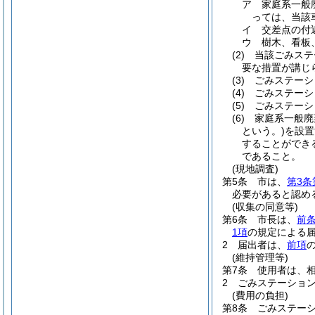
ア
家庭系一般
っては、当該
イ
交差点の付
ウ
樹木、看板
(2)
当該ごみステ
要な措置が講じ
(3)
ごみステーシ
(4)
ごみステーシ
(5)
ごみステーシ
(6)
家庭系一般廃
という。)
を設置
することができ
であること。
(現地調査)
第5条
市は、
第3条
必要があると認め
(収集の同意等)
第6条
市長は、
前
1項
の規定による
2
届出者は、
前項
(維持管理等)
第7条
使用者は、
2
ごみステーショ
(費用の負担)
第8条
ごみステー