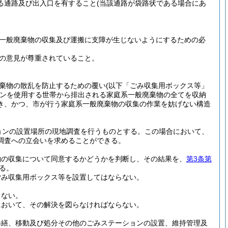
る通路及び出入口を有すること
(当該通路が袋路状である場合にあ
。
一般廃棄物の収集及び運搬に支障が生じないようにするための必
の意見が尊重されていること。
棄物の散乱を防止するための覆い
(以下「ごみ収集用ボックス等」
ンを使用する世帯から排出される家庭系一般廃棄物の全てを収納
き、かつ、市が行う家庭系一般廃棄物の収集の作業を妨げない構造
ョンの設置場所の現地調査を行うものとする。
この場合において、
調査への立会いを求めることができる。
物の収集について同意するかどうかを判断し、その結果を、
第3条第
る。
ごみ収集用ボックス等を設置してはならない。
らない。
において、その解決を図らなければならない。
修繕、移動及び処分その他のごみステーションの設置、維持管理及