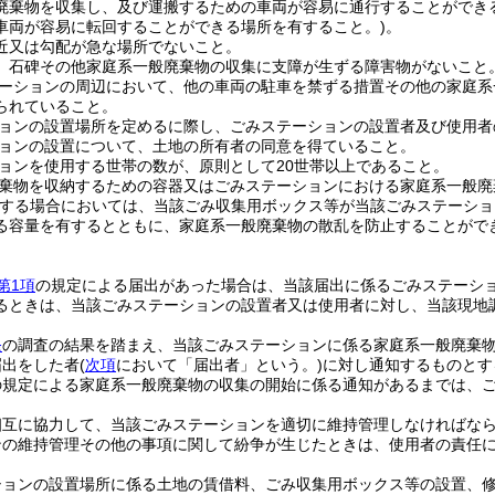
廃棄物を収集し、及び運搬するための車両が容易に通行することができ
車両が容易に転回することができる場所を有すること。)
。
近又は勾配が急な場所でないこと。
、石碑その他家庭系一般廃棄物の収集に支障が生ずる障害物がないこと
ーションの周辺において、他の車両の駐車を禁ずる措置その他の家庭系
られていること。
ョンの設置場所を定めるに際し、ごみステーションの設置者及び使用者
ョンの設置について、土地の所有者の同意を得ていること。
ョンを使用する世帯の数が、原則として20世帯以上であること。
棄物を収納するための容器又はごみステーションにおける家庭系一般廃
する場合においては、当該ごみ収集用ボックス等が当該ごみステーショ
る容量を有するとともに、家庭系一般廃棄物の散乱を防止することがで
第1項
の規定による届出があった場合は、当該届出に係るごみステーシ
るときは、当該ごみステーションの設置者又は使用者に対し、当該現地
条
の調査の結果を踏まえ、当該ごみステーションに係る家庭系一般廃棄
届出をした者
(
次項
において「届出者」という。)
に対し通知するものとす
の規定による家庭系一般廃棄物の収集の開始に係る通知があるまでは、
相互に協力して、当該ごみステーションを適切に維持管理しなければな
ンの維持管理その他の事項に関して紛争が生じたときは、使用者の責任
ションの設置場所に係る土地の賃借料、ごみ収集用ボックス等の設置、