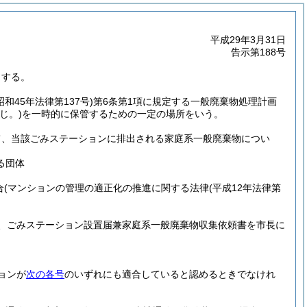
平成29年3月31日
告示第188号
とする。
昭和45年法律第137号)
第6条第1項に規定する一般廃棄物処理計画
じ。)
を一時的に保管するための一定の場所をいう。
て、当該ごみステーションに排出される家庭系一般廃棄物につい
る団体
合
(マンションの管理の適正化の推進に関する法律
(平成12年法律第
、ごみステーション設置届兼家庭系一般廃棄物収集依頼書を市長に
ョンが
次の各号
のいずれにも適合していると認めるときでなけれ