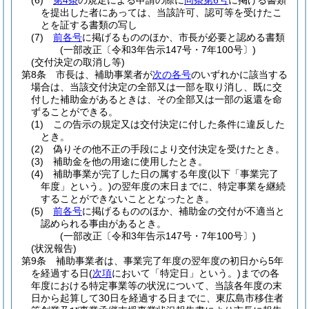
(6)
第4条
の規定による申請の際に
同条第6号
に掲げる書類
を提出した者にあっては、当該許可、認可等を受けたこ
とを証する書類の写し
(7)
前各号
に掲げるもののほか、市長が必要と認める書類
(一部改正〔令和3年告示147号・7年100号〕)
(交付決定の取消し等)
第8条
市長は、補助事業者が
次の各号
のいずれかに該当する
場合は、当該交付決定の全部又は一部を取り消し、既に交
付した補助金があるときは、その全部又は一部の返還を命
ずることができる。
(1)
この告示の規定又は交付決定に付した条件に違反した
とき。
(2)
偽りその他不正の手段により交付決定を受けたとき。
(3)
補助金を他の用途に使用したとき。
(4)
補助事業が完了した日の属する年度
(以下「事業完了
年度」という。)
の翌年度の末日までに、特定事業を継続
することができないこととなったとき。
(5)
前各号
に掲げるもののほか、補助金の交付が不適当と
認められる事由があるとき。
(一部改正〔令和3年告示147号・7年100号〕)
(状況報告)
第9条
補助事業者は、事業完了年度の翌年度の初日から5年
を経過する日
(
次項
において「特定日」という。)
までの各
年度における特定事業等の状況について、当該各年度の末
日から起算して30日を経過する日までに、東広島市移住者