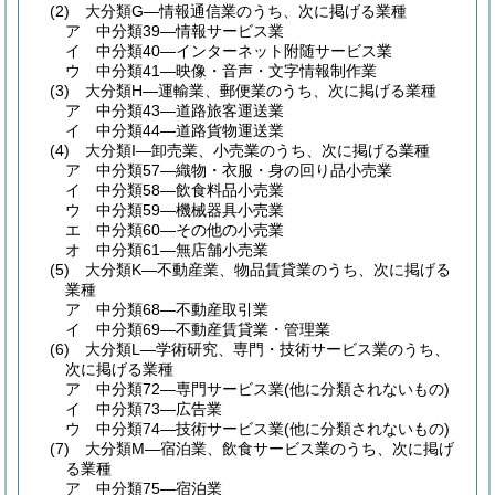
(2)
大分類G―情報通信業のうち、次に掲げる業種
ア
中分類39―情報サービス業
イ
中分類40―インターネット附随サービス業
ウ
中分類41―映像・音声・文字情報制作業
(3)
大分類H―運輸業、郵便業のうち、次に掲げる業種
ア
中分類43―道路旅客運送業
イ
中分類44―道路貨物運送業
(4)
大分類I―卸売業、小売業のうち、次に掲げる業種
ア
中分類57―織物・衣服・身の回り品小売業
イ
中分類58―飲食料品小売業
ウ
中分類59―機械器具小売業
エ
中分類60―その他の小売業
オ
中分類61―無店舗小売業
(5)
大分類K―不動産業、物品賃貸業のうち、次に掲げる
業種
ア
中分類68―不動産取引業
イ
中分類69―不動産賃貸業・管理業
(6)
大分類L―学術研究、専門・技術サービス業のうち、
次に掲げる業種
ア
中分類72―専門サービス業
(他に分類されないもの)
イ
中分類73―広告業
ウ
中分類74―技術サービス業
(他に分類されないもの)
(7)
大分類M―宿泊業、飲食サービス業のうち、次に掲げ
る業種
ア
中分類75―宿泊業