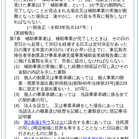
受けた事業
(以下「補助事業」という。)
が予定の期間内に
完了しないことが見込まれる場合又は補助事業の実施が困
難となった場合は、速やかに、その旨を市長に報告しなけ
ればならない。
(一部改正〔令和3年告示147号〕)
(実績報告)
第7条
補助事業者は、補助事業が完了したときは、その日の
翌日から起算して30日を経過する日又は交付決定があった
日の属する年度の末日のいずれか早い日までに、東広島市
移住者等創業及び事業承継支援事業補助金実績報告書に次
に掲げる書類を添えて、市長に提出しなければならない。
(1)
補助事業の実施に要した経費の領収証の写し及びその
金額の内訳を示した書類
(2)
個人の創業又は事業承継にあっては、個人事業の開
業・廃業等届出書
(所得税法
(昭和40年法律第33号)
第229
条に規定する届出書をいう。)
の写し
(3)
個人の事業承継にあっては、当該事業承継に係る全て
の契約書の写し
(4)
法人を設立し、又は事業承継をした場合にあっては、
当該法人の概要及び経歴を記載した書類並びに登記事項
証明書
(5)
第2条第1号ウ
又は
エ
に該当する者にあっては、住民票
の写し
(周辺地域に住所を有することとなった日以後に発
行されたものに限る。)