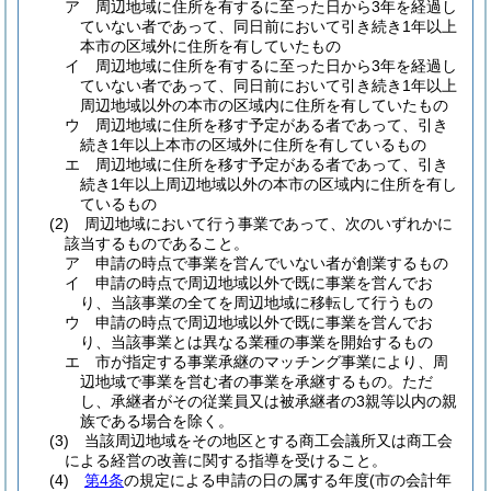
ア
周辺地域に住所を有するに至った日から3年を経過し
ていない者であって、同日前において引き続き1年以上
本市の区域外に住所を有していたもの
イ
周辺地域に住所を有するに至った日から3年を経過し
ていない者であって、同日前において引き続き1年以上
周辺地域以外の本市の区域内に住所を有していたもの
ウ
周辺地域に住所を移す予定がある者であって、引き
続き1年以上本市の区域外に住所を有しているもの
エ
周辺地域に住所を移す予定がある者であって、引き
続き1年以上周辺地域以外の本市の区域内に住所を有し
ているもの
(2)
周辺地域において行う事業であって、次のいずれかに
該当するものであること。
ア
申請の時点で事業を営んでいない者が創業するもの
イ
申請の時点で周辺地域以外で既に事業を営んでお
り、当該事業の全てを周辺地域に移転して行うもの
ウ
申請の時点で周辺地域以外で既に事業を営んでお
り、当該事業とは異なる業種の事業を開始するもの
エ
市が指定する事業承継のマッチング事業により、周
辺地域で事業を営む者の事業を承継するもの。
ただ
し、承継者がその従業員又は被承継者の3親等以内の親
族である場合を除く。
(3)
当該周辺地域をその地区とする商工会議所又は商工会
による経営の改善に関する指導を受けること。
(4)
第4条
の規定による申請の日の属する年度
(市の会計年