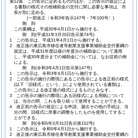
第12条
この告示に定めるもののほか、この告示の規定によ
る書類の様式その他補助金の交付に関し必要な事項は、市
長が別に定める。
(一部改正〔令和3年告示147号・7年100号〕)
附
則
この要綱は、平成30年4月1日から施行する。
附
則
(平成31年3月20日
告示第74号)
1
この告示は、平成31年4月1日から施行する。
2
改正後の東広島市移住者等創業支援事業補助金交付要綱の
規定は、平成31年度以後の年度分の補助金について適用
し、平成30年度分までの補助金については、なお従前の例
による。
附
則
(令和3年4月1日
告示第147号)
1
この告示は、令和3年4月1日から施行する。
2
この告示の施行の際現にあるこの告示による改正前の様式
(以下「旧様式」という。)
により使用されている書類は、
この告示による改正後の様式によるものとみなす。
3
この告示の施行の際現にある旧様式による用紙について
は、当分の間、これを取り繕って使用することができる。
4
改正前の告示の規定による申請、届出その他の手続は、当
分の間、旧様式に所要の調整をしたものを使用してするこ
とができる。
附
則
(令和5年3月31日
告示第152号)
1
この告示は、令和5年4月1日から施行する。
2
改正後の東広島市移住者等創業支援事業補助金交付要綱の