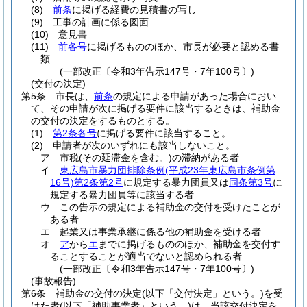
(8)
前条
に掲げる経費の見積書の写し
(9)
工事の計画に係る図面
(10)
意見書
(11)
前各号
に掲げるもののほか、市長が必要と認める書
類
(一部改正〔令和3年告示147号・7年100号〕)
(交付の決定)
第5条
市長は、
前条
の規定による申請があった場合におい
て、その申請が次に掲げる要件に該当するときは、補助金
の交付の決定をするものとする。
(1)
第2条各号
に掲げる要件に該当すること。
(2)
申請者が次のいずれにも該当しないこと。
ア
市税
(その延滞金を含む。)
の滞納がある者
イ
東広島市暴力団排除条例
(平成23年東広島市条例第
16号)
第2条第2号
に規定する暴力団員又は
同条第3号
に
規定する暴力団員等に該当する者
ウ
この告示の規定による補助金の交付を受けたことが
ある者
エ
起業又は事業承継に係る他の補助金を受ける者
オ
ア
から
エ
までに掲げるもののほか、補助金を交付す
ることすることが適当でないと認められる者
(一部改正〔令和3年告示147号・7年100号〕)
(事故報告)
第6条
補助金の交付の決定
(以下「交付決定」という。)
を受
けた者
(以下「補助事業者」という。)
は、当該交付決定を