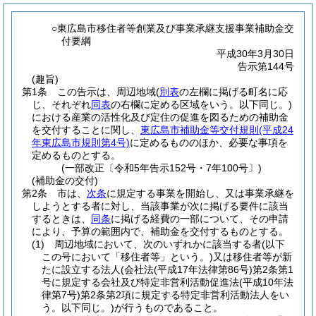
○東広島市移住者等創業及び事業承継支援事業補助金交
付要綱
平成30年3月30日
告示第144号
(趣旨)
第1条
この告示は、周辺地域
(
別表
の左欄に掲げる町名に応
じ、それぞれ
同表
の右欄に定める区域をいう。以下同じ。)
における産業の活性化及び定住の促進を図るための補助金
を交付することに関し、
東広島市補助金等交付規則
(平成24
年東広島市規則第4号)
に定めるもののほか、必要な事項を
定めるものとする。
(一部改正〔令和5年告示152号・7年100号〕)
(補助金の交付)
第2条
市は、
次条
に規定する事業を開始し、又は事業承継を
しようとする者に対し、当該事業が次に掲げる要件に該当
するときは、
同条
に掲げる経費の一部について、その申請
により、予算の範囲内で、補助金を交付するものとする。
(1)
周辺地域において、次のいずれかに該当する者
(以下
この号において「移住者等」という。)
又は移住者等が新
たに設立する法人
(会社法
(平成17年法律第86号)
第2条第1
号に規定する会社及び特定非営利活動促進法
(平成10年法
律第7号)
第2条第2項に規定する特定非営利活動法人をい
う。以下同じ。)
が行うものであること。