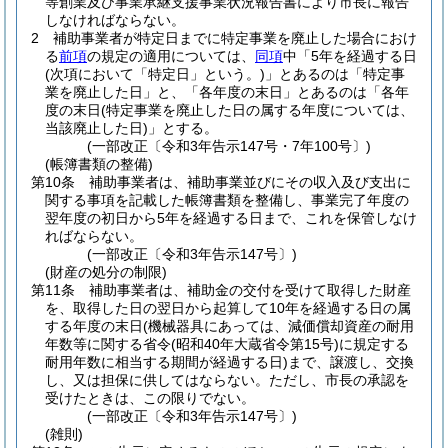
等創業及び事業承継支援事業状況報告書により市長に報告
しなければならない。
2
補助事業者が特定日までに特定事業を廃止した場合におけ
る
前項
の規定の適用については、
同項
中「5年を経過する日
(次項において「特定日」という。)
」とあるのは「特定事
業を廃止した日」と、「各年度の末日」とあるのは「各年
度の末日
(特定事業を廃止した日の属する年度については、
当該廃止した日)
」とする。
(一部改正〔令和3年告示147号・7年100号〕)
(帳簿書類の整備)
第10条
補助事業者は、補助事業並びにその収入及び支出に
関する事項を記載した帳簿書類を整備し、事業完了年度の
翌年度の初日から5年を経過する日まで、これを保管しなけ
ればならない。
(一部改正〔令和3年告示147号〕)
(財産の処分の制限)
第11条
補助事業者は、補助金の交付を受けて取得した財産
を、取得した日の翌日から起算して10年を経過する日の属
する年度の末日
(機械器具にあっては、減価償却資産の耐用
年数等に関する省令
(昭和40年大蔵省令第15号)
に規定する
耐用年数に相当する期間が経過する日)
まで、譲渡し、交換
し、又は担保に供してはならない。
ただし、市長の承認を
受けたときは、この限りでない。
(一部改正〔令和3年告示147号〕)
(雑則)