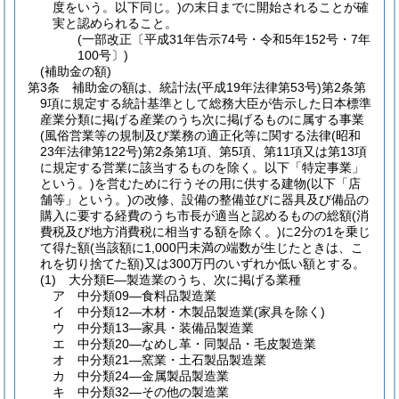
度をいう。以下同じ。)
の末日までに開始されることが確
実と認められること。
(一部改正〔平成31年告示74号・令和5年152号・7年
100号〕)
(補助金の額)
第3条
補助金の額は、統計法
(平成19年法律第53号)
第2条第
9項に規定する統計基準として総務大臣が告示した日本標準
産業分類に掲げる産業のうち次に掲げるものに属する事業
(風俗営業等の規制及び業務の適正化等に関する法律
(昭和
23年法律第122号)
第2条第1項、第5項、第11項又は第13項
に規定する営業に該当するものを除く。以下「特定事業」
という。)
を営むために行うその用に供する建物
(以下「店
舗等」という。)
の改修、設備の整備並びに器具及び備品の
購入に要する経費のうち市長が適当と認めるものの総額
(消
費税及び地方消費税に相当する額を除く。)
に2分の1を乗じ
て得た額
(当該額に1,000円未満の端数が生じたときは、こ
れを切り捨てた額)
又は300万円のいずれか低い額とする。
(1)
大分類E―製造業のうち、次に掲げる業種
ア
中分類09―食料品製造業
イ
中分類12―木材・木製品製造業
(家具を除く)
ウ
中分類13―家具・装備品製造業
エ
中分類20―なめし革・同製品・毛皮製造業
オ
中分類21―窯業・土石製品製造業
カ
中分類24―金属製品製造業
キ
中分類32―その他の製造業