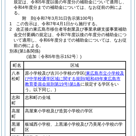
規定は、令和5年度以後の年度分の補助金について適用し、
令和4年度分までの補助金については、なお従前の例によ
る。
附
則
(令和7年3月31日
告示第100号)
1
この告示は、令和7年4月1日から施行する。
2
改正後の東広島市移住者等創業及び事業承継支援事業補助
金交付要綱の規定は、令和7年度以後の年度分の補助金につ
いて適用し、令和6年度分までの補助金については、なお従
前の例による。
別表
(第1条関係)
(追加〔令和5年告示152号〕)
町名
区域
八本
原小学校及び吉川小学校の学区
(
東広島市立小学校及
松町
び中学校通学区域に関する規則
(昭和49年東広島市
教育委員会規則第19号)
第1条
に規定する学区をい
う。以下同じ。)
志和
志和町の全域
町
高屋
高屋東小学校及び造賀小学校の学区
町
黒瀬
板城西小学校、上黒瀬小学校及び乃美尾小学校の学
町
区