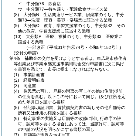
イ
中分類76―飲食店
ウ
中分類77―持ち帰り・配達飲食サービス業
(8)
大分類N―生活関連サービス業、娯楽業のうち、中分
類78―洗濯・理容・美容・浴場業に該当する業種
(9)
大分類O―教育、学習支援業のうち、中分類82―その
他の教育、学習支援業に該当する業種
(10)
大分類P―医療、福祉のうち、中分類83―医療業に
該当する業種
(一部改正〔平成31年告示74号・令和5年152号〕)
(交付の申請)
第4条
補助金の交付を受けようとする者は、東広島市移住者
等創業及び事業承継支援事業補助金交付申請書に次に掲げ
る書類を添えて、市長に提出しなければならない。
(1)
事業計画書
(2)
経費明細表
(3)
同意書
(4)
住民票の写し、戸籍の附票の写しその他の住所
(従前
の住所を含む。以下この号において同じ。)
及び住所を定
めた年月日を証する書類
(5)
登記事項証明書、賃貸借契約書の写しその他店舗等の
所有又は使用の権原を証する書類
(6)
特定事業の実施又は店舗等の改修に関し行政庁の許
可、認可等を要する場合にあっては、当該許可、認可等
の申請の状況を明らかにする書類の写し
(7)
店舗等の現況を示す写真