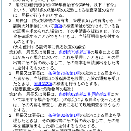
2
消防法施行規則
(昭和36年自治省令第6号。以下「省令」
という。)
第31条の3第4項の規定による検査済証の交付
は、局長が行うものとする。
3
局長は、防火対象物の所有者、管理者又は占有者から、当
該防火対象物について
前項
の検査済証が交付されている旨
の証明を求められた場合は、その申請書を提出させ、その
旨を確認することができたときは、当該証明書を交付する
ものとする。
(火を使用する設備等に係る設置の届出)
第13条
局長又は署長は、
条例第79条第1項
の規定による届
出があった場合において、これを受理したときは、その届
出書にその旨の表示をして、その副本を当該届出をした者
に返付するものとする。
2
局長又は署長は、
条例第79条第1項
の規定による届出をし
た者から、当該届出に係る設備を設置した旨の通知を受け
たときは、
同条第2項
の検査を行うものとする。
(指定数量未満の危険物等の届出)
第14条
局長又は署長は、
条例第82条第1項
(
同条第2項
にお
いて準用する場合を含む。)
の規定による届出があったとき
は、その内容を審査し、必要に応じて現地調査を行うもの
とする。
2
局長又は署長は、
条例第82条第1項
の規定による届出を受
理したときは、その届出書にその旨の表示をして、その副
本を当該届出をした者に返付するものとする。