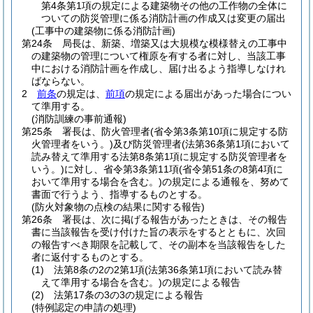
第4条第1項の規定による建築物その他の工作物の全体に
ついての防災管理に係る消防計画の作成又は変更の届出
(工事中の建築物に係る消防計画)
第24条
局長は、新築、増築又は大規模な模様替えの工事中
の建築物の管理について権原を有する者に対し、当該工事
中における消防計画を作成し、届け出るよう指導しなけれ
ばならない。
2
前条
の規定は、
前項
の規定による届出があった場合につい
て準用する。
(消防訓練の事前通報)
第25条
署長は、防火管理者
(省令第3条第10項に規定する防
火管理者をいう。)
及び防災管理者
(法第36条第1項において
読み替えて準用する法第8条第1項に規定する防災管理者を
いう。)
に対し、省令第3条第11項
(省令第51条の8第4項に
おいて準用する場合を含む。)
の規定による通報を、努めて
書面で行うよう、指導するものとする。
(防火対象物の点検の結果に関する報告)
第26条
署長は、次に掲げる報告があったときは、その報告
書に当該報告を受け付けた旨の表示をするとともに、次回
の報告すべき期限を記載して、その副本を当該報告をした
者に返付するものとする。
(1)
法第8条の2の2第1項
(法第36条第1項において読み替
えて準用する場合を含む。)
の規定による報告
(2)
法第17条の3の3の規定による報告
(特例認定の申請の処理)