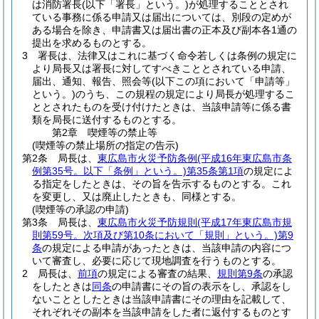
は消防署長
(以下「署長」という。)
が処理することとされ
ている事務に係る申請又は届出については、別段の定めが
ある場合を除き、申請書又は届出書の正本及び副本各1通の
提出を求めるものとする。
3
署長は、法律又はこれに基づく命令若しくは条例の規定に
より局長又は署長に対してすべきこととされている申請、
届出、通知、報告、照会等
(以下この項において「申請等」
という。)
のうち、この規程の規定により局長が処理するこ
ととされたものを受け付けたときは、当該申請等に係る書
類を局長に送付するものとする。
第2章
喫煙等の禁止等
(喫煙等の禁止場所の指定の告示)
第2条
局長は、
東広島市火災予防条例
(平成16年東広島市条
例第35号。以下「条例」という。)
第35条第1項
の規定によ
る指定をしたときは、その旨を告示するものとする。
これ
を変更し、又は廃止したときも、同様とする。
(喫煙等の承認の申請)
第3条
局長は、
東広島市火災予防規則
(平成17年東広島市規
則第59号。次項及び第10条において「規則」という。)
第9
条
の規定による申請があったときは、当該申請の内容につ
いて審査し、必要に応じて現地調査を行うものとする。
2
局長は、
前項
の規定による審査の結果、
規則第9条
の承認
をしたときは
同条
の申請書にその旨の表示をし、承認をし
ないこととしたときは当該申請書にその理由を記載して、
それぞれその副本を当該申請をした者に返付するものとす