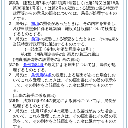
第6条
建基法第7条の6第1項第1号若しくは第2号又は第18条
第38項第1号若しくは第2号の規定による認定に係る特定行
政庁等からの意見の照会については、局長が処理するもの
とする。
2
局長は、
前項
の照会があったときは、その内容を審査し、
及び当該照会に係る建築物、施設又は設備について検査を
するものとする。
3
局長は、
前項
の規定による審査をしたときは、その結果を
当該特定行政庁等に通知するものとする。
(一部改正〔令和6年消防局訓令10号〕)
第4章
消防用設備等の計画及び着工の届出
(消防用設備等の設置等の計画の届出)
第7条
条例第84条
の規定による届出については、局長が処
理するものとする。
2
局長は、
条例第84条
の規定による届出があった場合にお
いてこれを受理したときは、その届出書にその旨の表示を
して、その副本を当該届出をした者に返付するものとす
る。
(工事の着手に係る届出)
第8条
法第17条の14の規定による届出については、局長が
処理するものとする。
2
局長は、法第17条の14の規定による届出があった場合に
おいて、これを受理したときは、その届出書にその旨の表
示をして、その副本を当該届出をした者に返付するものと
する。