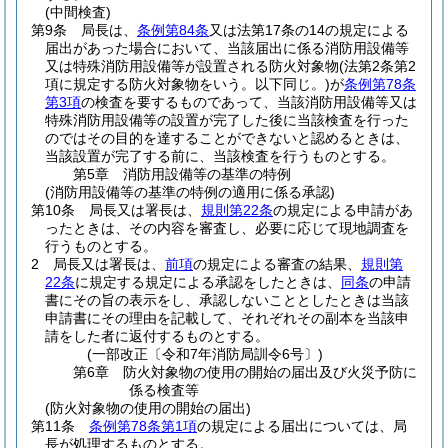
(中間検査)
第9条
局長は、
条例第84条
又は法第17条の14の規定による
届出があった場合において、当該届出に係る消防用設備等
又は特殊消防用設備等が設置される防火対象物
(法第2条第2
項に規定する防火対象物をいう。以下同じ。)
が
条例第78条
第3項
の検査を要するものであって、当該消防用設備等又は
特殊消防用設備等の設置が完了した後に当該検査を行った
のではその目的を達することができないと認めるときは、
当該設置が完了する前に、当該検査を行うものとする。
第5章
消防用設備等の基準の特例
(消防用設備等の基準の特例の適用に係る承認)
第10条
局長又は署長は、
規則第22条
の規定による申請があ
ったときは、その内容を審査し、必要に応じて現地調査を
行うものとする。
2
局長又は署長は、
前項
の規定による審査の結果、
規則第
22条
に規定する規定による承認をしたときは、
同条
の申請
書にその旨の表示をし、承認しないこととしたときは当該
申請書にその理由を記載して、それぞれその副本を当該申
請をした者に返付するものとする。
(一部改正〔令和7年消防局訓令6号〕)
第6章
防火対象物の使用の開始の届出及び火災予防に
係る検査等
(防火対象物の使用の開始の届出)
第11条
条例第78条第1項
の規定による届出については、局
長が処理するものとする。