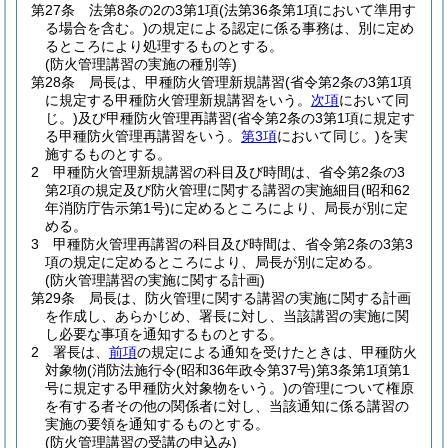
第27条
法第8条の2の3第1項
(法第36条第1項において準用す
る場合を含む。)
の規定による認定に係る事務は、別に定め
るところにより処理するものとする。
(防火管理講習の実施の種別等)
第28条
局長は、甲種防火管理新規講習
(省令第2条の3第1項
に規定する甲種防火管理新規講習をいう。
次項
において同
じ。)
及び甲種防火管理再講習
(省令第2条の3第1項に規定す
る甲種防火管理再講習をいう。
第3項
において同じ。)
を実
施するものとする。
2
甲種防火管理新規講習の科目及び時間は、省令第2条の3
第2項の規定及び防火管理に関する講習の実施細目
(昭和62
年消防庁告示第1号)
に定めるところにより、局長が別に定
める。
3
甲種防火管理再講習の科目及び時間は、省令第2条の3第3
項の規定に定めるところにより、局長が別に定める。
(防火管理講習の実施に関する計画)
第29条
局長は、防火管理に関する講習の実施に関する計画
を作成し、あらかじめ、署長に対し、当該講習の実施に関
し必要な事項を通知するものとする。
2
署長は、
前項
の規定による通知を受けたときは、甲種防火
対象物
(消防法施行令
(昭和36年政令第37号)
第3条第1項第1
号に規定する甲種防火対象物をいう。)
の管理について権原
を有する者その他の関係者に対し、当該通知に係る講習の
実施の要領を通知するものとする。
(防火管理講習の受講の申込み)