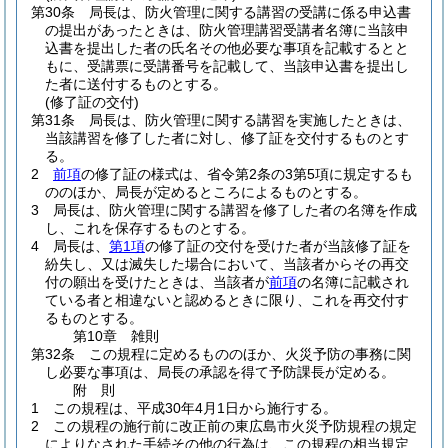
第30条
局長は、防火管理に関する講習の受講に係る申込書
の提出があったときは、防火管理講習受講者名簿に当該申
込書を提出した者の氏名その他必要な事項を記載するとと
もに、受講票に受講番号を記載して、当該申込書を提出し
た者に送付するものとする。
(修了証の交付)
第31条
局長は、防火管理に関する講習を実施したときは、
当該講習を修了した者に対し、修了証を交付するものとす
る。
2
前項
の修了証の様式は、省令第2条の3第5項に規定するも
ののほか、局長が定めるところによるものとする。
3
局長は、防火管理に関する講習を修了した者の名簿を作成
し、これを保存するものとする。
4
局長は、
第1項
の修了証の交付を受けた者が当該修了証を
紛失し、又は滅失した場合において、当該者からその再交
付の願出を受けたときは、当該者が
前項
の名簿に記載され
ている者と相違ないと認めるときに限り、これを再交付す
るものとする。
第10章
雑則
第32条
この規程に定めるもののほか、火災予防の事務に関
し必要な事項は、局長の承認を得て予防課長が定める。
附
則
1
この規程は、平成30年4月1日から施行する。
2
この規程の施行前に改正前の東広島市火災予防規程の規定
によりなされた手続その他の行為は、この規程の相当規定