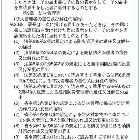
したときは、その届出書にその旨の表示をして、その副本
を当該届出をした者に返付するものとする。
第9章
防火管理等
(防火管理者の選任及び解任の届出)
第23条
署長は、次に掲げる届出があったときは、その届出
書に当該届出を受け付けた旨の表示をして、その副本を当
該届出をした者に返付するものとする。
(1)
法第8条第2項の規定による防火管理者の選任又は解任
の届出
(2)
法第8条の2第4項の規定による統括防火管理者の選任
又は解任の届出
(3)
法第8条の2の5第2項の規定による自衛消防組織の設置
又は変更の届出
(4)
法第36条第1項において読み替えて準用する法第8条第
2項の規定による防災管理者の選任又は解任の届出
(5)
法第36条第1項において読み替えて準用する法第8条の
2第4項の規定による統括防災管理者の選任又は解任の届
出
(6)
省令第3条第1項の規定による防火管理に係る消防計画
の作成又は変更の届出
(7)
省令第4条第1項の規定による防火対象物の全体につい
ての防火管理に係る消防計画の作成又は変更の届出
(8)
省令第51条の8第1項の規定による防災管理に係る消防
計画の作成又は変更の届出
(9)
省令第51条の11の2において読み替えて準用する省令