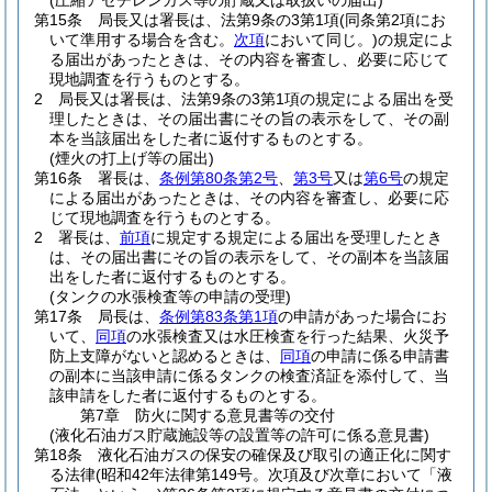
(圧縮アセチレンガス等の貯蔵又は取扱いの届出)
第15条
局長又は署長は、法第9条の3第1項
(同条第2項にお
いて準用する場合を含む。
次項
において同じ。)
の規定によ
る届出があったときは、その内容を審査し、必要に応じて
現地調査を行うものとする。
2
局長又は署長は、法第9条の3第1項の規定による届出を受
理したときは、その届出書にその旨の表示をして、その副
本を当該届出をした者に返付するものとする。
(煙火の打上げ等の届出)
第16条
署長は、
条例第80条第2号
、
第3号
又は
第6号
の規定
による届出があったときは、その内容を審査し、必要に応
じて現地調査を行うものとする。
2
署長は、
前項
に規定する規定による届出を受理したとき
は、その届出書にその旨の表示をして、その副本を当該届
出をした者に返付するものとする。
(タンクの水張検査等の申請の受理)
第17条
局長は、
条例第83条第1項
の申請があった場合にお
いて、
同項
の水張検査又は水圧検査を行った結果、火災予
防上支障がないと認めるときは、
同項
の申請に係る申請書
の副本に当該申請に係るタンクの検査済証を添付して、当
該申請をした者に返付するものとする。
第7章
防火に関する意見書等の交付
(液化石油ガス貯蔵施設等の設置等の許可に係る意見書)
第18条
液化石油ガスの保安の確保及び取引の適正化に関す
る法律
(昭和42年法律第149号。次項及び次章において「液