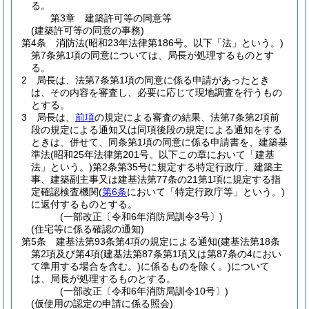
る。
第3章
建築許可等の同意等
(建築許可等の同意の事務)
第4条
消防法
(昭和23年法律第186号。以下「法」という。)
第7条第1項の同意については、局長が処理するものとす
る。
2
局長は、法第7条第1項の同意に係る申請があったとき
は、その内容を審査し、必要に応じて現地調査を行うもの
とする。
3
局長は、
前項
の規定による審査の結果、法第7条第2項前
段の規定による通知又は同項後段の規定による通知をする
ときは、併せて、同条第1項の同意に係る申請書を、建築基
準法
(昭和25年法律第201号。以下この章において「建基
法」という。)
第2条第35号に規定する特定行政庁、建築主
事、建築副主事又は建基法第77条の21第1項に規定する指
定確認検査機関
(
第6条
において「特定行政庁等」という。)
に返付するものとする。
(一部改正〔令和6年消防局訓令3号〕)
(住宅等に係る確認の通知)
第5条
建基法第93条第4項の規定による通知
(建基法第18条
第2項及び第4項
(建基法第87条第1項又は第87条の4におい
て準用する場合を含む。)
に係るものを除く。)
について
は、局長が処理するものとする。
(一部改正〔令和6年消防局訓令10号〕)
(仮使用の認定の申請に係る照会)