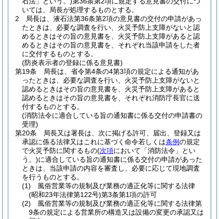
石法」という。)
第36条第2項に規定する意見書の交付につ
いては、局長が処理するものとする。
2
局長は、液石法第36条第2項の意見書の交付の申請があっ
たときは、必要な調査を行い、火災予防上支障がないと認
めるときはその旨の意見書を、火災予防上支障があると認
めるときはその旨の意見書を、それぞれ当該申請をした者
に交付するものとする。
(防炎表示者の登録に係る意見書)
第19条
局長は、省令第4条の4第3項の規定による通知があ
ったときは、必要な調査を行い、火災予防上支障がないと
認めるときはその旨の意見書を、火災予防上支障があると
認めるときはその旨の意見書を、それぞれ消防庁長官に送
付するものとする。
(消防法令に適合している旨の通知書に係る交付の申請書の
受理)
第20条
局長又は署長は、次に掲げる許可、届出、登録又は
承認に係る法律又はこれに基づく命令若しくは
条例
の規定
で火災予防に関するもの
(
次項
において「消防法令」とい
う。)
に適合している旨の通知書に係る交付の申請があった
ときは、当該申請の内容を審査し、必要に応じて現地調査
を行うものとする。
(1)
風俗営業等の規制及び業務の適正化等に関する法律
(昭和23年法律第122号)
第3条第1項の許可
(2)
風俗営業等の規制及び業務の適正化等に関する法律第
9条の規定による営業所の構造又は設備の変更の承認又は