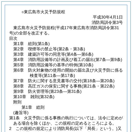
○東広島市火災予防規程
平成30年4月1日
消防局訓令第3号
東広島市火災予防規程(平成17年東広島市消防局訓令第31
号)の全部を改正する。
目次
第1章
総則
(第1条)
第2章
喫煙等の禁止等
(第2条・第3条)
第3章
建築許可等の同意等
(第4条―第6条)
第4章
消防用設備等の計画及び着工の届出
(第7条―第9条)
第5章
消防用設備等の基準の特例
(第10条)
第6章
防火対象物の使用の開始の届出及び火災予防に係る
検査等
(第11条―第17条)
第7章
防火に関する意見書等の交付
(第18条―第20条)
第8章
高圧ガスの保安に関する事務
(第21条・第22条)
第9章
防火管理等
(第23条―第31条)
第10章
雑則
(第32条)
附則
第1章
総則
(趣旨等)
第1条
火災予防に係る事務の執行については、法令に定めが
ある場合を除くほか、この規程の定めるところによる。
2
この規程の規定により消防局長
(以下「局長」という。)
又