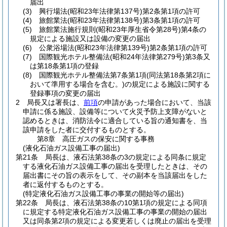
届出
(3)
興行場法
(昭和23年法律第137号)
第2条第1項の許可
(4)
旅館業法
(昭和23年法律第138号)
第3条第1項の許可
(5)
旅館業法施行規則
(昭和23年厚生省令第28号)
第4条の
規定による施設又は設備の変更の届出
(6)
公衆浴場法
(昭和23年法律第139号)
第2条第1項の許可
(7)
国際観光ホテル整備法
(昭和24年法律第279号)
第3条又
は第18条第1項の登録
(8)
国際観光ホテル整備法第7条第1項
(同法第18条第2項に
おいて準用する場合を含む。)
の規定による施設に関する
登録事項の変更の届出
2
局長又は署長は、
前項
の申請があった場合において、当該
申請に係る施設、設備等について火災予防上支障がないと
認めるときは、消防法令に適合している旨の通知書を、当
該申請をした者に交付するものとする。
第8章
高圧ガスの保安に関する事務
(液化石油ガス設備工事の届出)
第21条
局長は、液石法第38条の3の規定による同条に規定
する液化石油ガス設備工事の届出を受理したときは、その
届出書にその旨の表示をして、その副本を当該届出をした
者に返付するものとする。
(特定液化石油ガス設備工事の事業の開始等の届出)
第22条
局長は、液石法第38条の10第1項の規定による同項
に規定する特定液化石油ガス設備工事の事業の開始の届出
又は同条第2項の規定による変更若しくは廃止の届出を受理