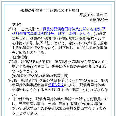
○職員の配偶者同行休業に関する規則
平成31年3月29日
規則第29号
(趣旨)
第1条
この規則は、
職員の配偶者同行休業に関する条例
(平
成31年東広島市条例第1号。以下「条例」という。)
の規定
に基づき、職員の配偶者同行休業
(地方公務員法
(昭和25年
法律第261号。以下「法」という。)
第26条の6第1項に規定
する配偶者同行休業をいう。以下同じ。)
に関し必要な事項
を定めるものとする。
(任命権者)
第2条
法第26条の6第1項、第2項及び第6項から第9項までに
規定する任命権者には、併任に係る職の任命権者は含まれ
ないものとする。
(配偶者同行休業の承認の申請手続)
第3条
配偶者同行休業の承認を受けようとする職員は、配偶
者同行休業承認申請書
(
別記様式
)
により、配偶者同行休業
を開始しようとする日の1月前までに申請しなければならな
い。
2
任命権者は、配偶者同行休業の承認の申請をした職員に対
し、当該申請の事由、外国に滞在する期間その他の事項に
ついて確認するため必要と認める書類を提出するよう求め
ることができる。