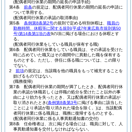
(配偶者同行休業の期間の延長の申請手続)
第4条
前条
の規定は、配偶者同行休業の期間の延長の申請に
ついて準用する。
(配偶者同行休業の承認の取消事由)
第5条
条例第8条第2号
の規則で定める特別休暇は、
職員の
勤務時間、休暇等に関する規則
(平成7年東広島市規則第50
号)
第14条第1項の表
9の項に掲げる場合における休暇とす
る。
(配偶者同行休業をしている職員が保有する職)
第6条
配偶者同行休業をしている職員は、その承認を受けた
時に占めていた職又はその期間中に異動した職を保有する
ものとする。
ただし、併任に係る職については、この限り
でない。
2
前項
の規定は、当該職を他の職員をもって補充することを
妨げるものではない。
(職務復帰)
第7条
配偶者同行休業の期間が満了したとき、配偶者同行休
業の承認が休職若しくは停職の処分を受けたこと以外の事
由により効力を失ったとき、又は配偶者同行休業の承認が
取り消されたとき
(
条例第8条第3号
に掲げる事由に該当した
ことにより承認が取り消された場合を除く。)
は、当該配偶
者同行休業に係る職員は、職務に復帰するものとする。
(配偶者同行休業に係る人事異動通知書の交付)
第8条
任命権者は、次に掲げる場合には、職員に対して、人
事異動通知書を交付しなければならない。