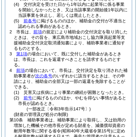
(4)
交付決定を受けた日から1年以内に起業等に係る事業
を開始しなかったとき、又は当該事業の開始後1年以内に
当該事業を休止し、若しくは廃止したとき。
(5)
前各号
に掲げるもののほか、補助金の交付が不適当と
認められる事由があるとき。
2
市長は、
前項
の規定により補助金の交付決定を取り消した
ときは、その旨を、東広島市地域おこし協力隊員起業等支
援補助金交付決定取消通知書により、補助事業者に通知す
るものとする。
3
第1項
の場合において、既に交付した補助金があるとき
は、市長は、これを返還すべきことを請求するものとす
る。
4
前項
の場合において、市長は、交付決定を取り消された補
助事業者が
次の各号
のいずれかに該当するときは、その申
請により、補助金の全部又は一部の返還を免除することが
できる。
(1)
災害又は疾病により事業の継続が困難となったとき。
(2)
前号
に掲げるもののほか、やむを得ない事情があると
市長が認めるとき。
(一部改正〔令和3年告示147号〕)
(財産の管理及び処分の制限)
第10条
補助事業者は、補助事業により取得し、又は効用の
増加した機械その他市長が定める財産を、減価償却資産の
耐用年数等に関する省令
(昭和40年大蔵省令第15号)
に定め
る耐用年数が経過する日まで、善良な管理者の注意をもっ