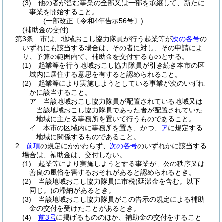
(3)
他の者が営む事業の全部又は一部を承継して、新たに
事業を開始すること。
(一部改正〔令和4年告示56号〕)
(補助金の交付)
第3条
市は、地域おこし協力隊員が行う起業等が
次の各号
の
いずれにも該当する場合は、その者に対し、その申請によ
り、予算の範囲内で、補助金を交付するものとする。
(1)
起業等を行う地域おこし協力隊員が引き続き本市の区
域内に居住する意思を有すると認められること。
(2)
起業等により実施しようとしている事業が次のいずれ
かに該当すること。
ア
当該地域おこし協力隊員が配置されている地域又は
当該地域おこし協力隊員であった者が配置されていた
地域に主たる事務所を置いて行うものであること。
イ
本市の区域内に事務所を置き、かつ、
ア
に規定する
地域に関係するものであること。
2
前項
の規定にかかわらず、
次の各号
のいずれかに該当する
場合は、補助金は、交付しない。
(1)
起業等により実施しようとする事業が、公の秩序又は
善良の風俗を害するおそれがあると認められるとき。
(2)
当該地域おこし協力隊員に市税
(延滞金を含む。以下
同じ。)
の滞納があるとき。
(3)
当該地域おこし協力隊員がこの告示の規定による補助
金の交付を受けたことがあるとき。
(4)
前3号
に掲げるもののほか、補助金の交付をすること