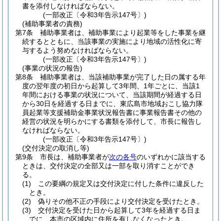
書を添付しなければならない。
(一部改正〔令和3年告示147号〕)
(補助事業者の責務)
第7条
補助事業者は、補助事業により起業等をした事業を継
続するとともに、当該事業の実施により地域の活性化に寄
与するよう努めなければならない。
(一部改正〔令和3年告示147号〕)
(事業の状況の報告)
第8条
補助事業者は、当該補助事業が完了した日の属する年
度の翌年度の初日から起算して3年間、1年ごとに、当該1
年間における事業の状況について、当該期間が経過する日
から30日を経過する日までに、東広島市地域おこし協力隊
員起業等支援補助金事業状況報告書に事業報告書その他の
経営の状況を明らかにする書類を添付して、市長に報告し
なければならない。
(一部改正〔令和3年告示147号〕)
(交付決定の取消し等)
第9条
市長は、補助事業者が
次の各号
のいずれかに該当する
ときは、交付決定の全部又は一部を取り消すことができ
る。
(1)
この要綱の規定又は交付決定に付した条件に違反した
とき。
(2)
偽りその他不正の手段により交付決定を受けたとき。
(3)
交付決定を受けた日から起算して3年を経過する日ま
でに、本市の区域内に住所を有しなくなったとき。