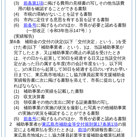
(3)
前条第1項
に掲げる費用の見積書の写しその他当該費
用の額を確認することができる書類
(4)
市税の滞納がないことを証する書類
(5)
市内に定住する意思を有する旨を証する書類
(6)
前各号
に掲げるもののほか、市長が必要と認める書類
(一部改正〔令和3年告示147号〕)
(実績報告)
第6条
補助金の交付の決定
(以下「交付決定」という。)
を受
けた者
(以下「補助事業者」という。)
は、当該補助事業が
完了したとき、又は補助事業の廃止の承認を受けたとき
は、その日から起算して30日を経過する日又は当該交付決
定があった日の属する年度
(市の会計年度をいう。以下同
じ。)
の末日から起算して30日を経過する日のいずれか早い
日までに、東広島市地域おこし協力隊員起業等支援補助金
実績報告書に次に掲げる書類を添えて、市長に提出しなけ
ればならない。
(1)
補助事業の実績を記載した書類
(2)
収支決算書
(3)
領収書その他の支出に関する証拠書類の写し
(4)
補助事業の実施の状況を撮影した写真その他補助事業
の実施の状況を確認することができる書類
(5)
前各号
に掲げるもののほか、市長が必要と認める書類
2
補助事業者が
東広島市補助金等交付規則第17条第1項
の規
定による概算払を受けたときは、
前項
の実績報告書には、
東広島市地域おこし協力隊員起業等支援補助金概算払精算