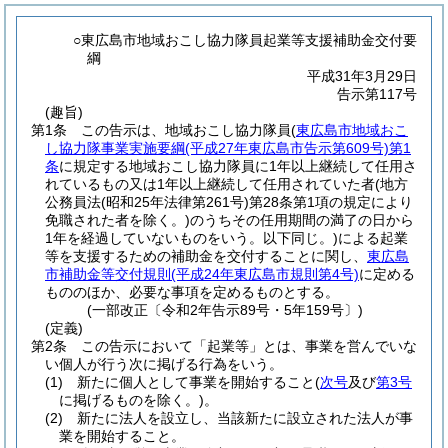
○東広島市地域おこし協力隊員起業等支援補助金交付要
綱
平成31年3月29日
告示第117号
(趣旨)
第1条
この告示は、地域おこし協力隊員
(
東広島市地域おこ
し協力隊事業実施要綱
(平成27年東広島市告示第609号)
第1
条
に規定する地域おこし協力隊員に1年以上継続して任用さ
れているもの又は1年以上継続して任用されていた者
(地方
公務員法
(昭和25年法律第261号)
第28条第1項の規定により
免職された者を除く。)
のうちその任用期間の満了の日から
1年を経過していないものをいう。以下同じ。)
による起業
等を支援するための補助金を交付することに関し、
東広島
市補助金等交付規則
(平成24年東広島市規則第4号)
に定める
もののほか、必要な事項を定めるものとする。
(一部改正〔令和2年告示89号・5年159号〕)
(定義)
第2条
この告示において「起業等」とは、事業を営んでいな
い個人が行う次に掲げる行為をいう。
(1)
新たに個人として事業を開始すること
(
次号
及び
第3号
に掲げるものを除く。)
。
(2)
新たに法人を設立し、当該新たに設立された法人が事
業を開始すること。