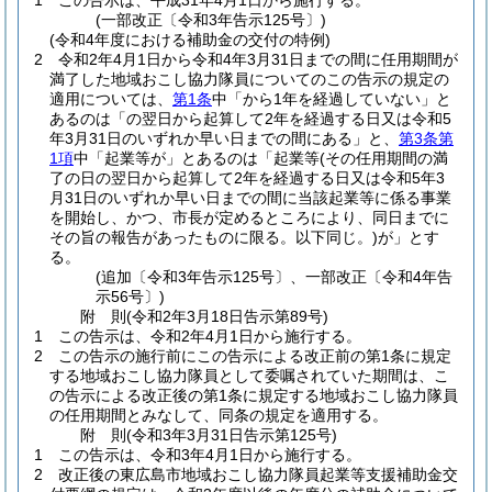
1
この告示は、平成31年4月1日から施行する。
(一部改正〔令和3年告示125号〕)
(令和4年度における補助金の交付の特例)
2
令和2年4月1日から令和4年3月31日までの間に任用期間が
満了した地域おこし協力隊員についてのこの告示の規定の
適用については、
第1条
中「から1年を経過していない」と
あるのは「の翌日から起算して2年を経過する日又は令和5
年3月31日のいずれか早い日までの間にある」と、
第3条第
1項
中「起業等が」とあるのは「起業等
(その任用期間の満
了の日の翌日から起算して2年を経過する日又は令和5年3
月31日のいずれか早い日までの間に当該起業等に係る事業
を開始し、かつ、市長が定めるところにより、同日までに
その旨の報告があったものに限る。以下同じ。)
が」とす
る。
(追加〔令和3年告示125号〕、一部改正〔令和4年告
示56号〕)
附
則
(令和2年3月18日
告示第89号)
1
この告示は、令和2年4月1日から施行する。
2
この告示の施行前にこの告示による改正前の第1条に規定
する地域おこし協力隊員として委嘱されていた期間は、こ
の告示による改正後の第1条に規定する地域おこし協力隊員
の任用期間とみなして、同条の規定を適用する。
附
則
(令和3年3月31日
告示第125号)
1
この告示は、令和3年4月1日から施行する。
2
改正後の東広島市地域おこし協力隊員起業等支援補助金交