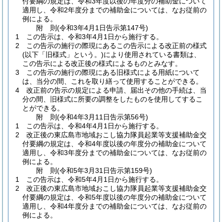
付要綱の規定は、令和3年度以後の年度分の補助金について
適用し、令和2年度分までの補助金については、なお従前の
例による。
附
則
(令和3年4月1日
告示第147号)
1
この告示は、令和3年4月1日から施行する。
2
この告示の施行の際現にあるこの告示による改正前の様式
(以下「旧様式」という。)
により使用されている書類は、
この告示による改正後の様式によるものとみなす。
3
この告示の施行の際現にある旧様式による用紙について
は、当分の間、これを取り繕って使用することができる。
4
改正前の告示の規定による申請、届出その他の手続は、当
分の間、旧様式に所要の調整をしたものを使用してするこ
とができる。
附
則
(令和4年3月11日
告示第56号)
1
この告示は、令和4年4月1日から施行する。
2
改正後の東広島市地域おこし協力隊員起業等支援補助金交
付要綱の規定は、令和4年度以後の年度分の補助金について
適用し、令和3年度分までの補助金については、なお従前の
例による。
附
則
(令和5年3月31日
告示第159号)
1
この告示は、令和5年4月1日から施行する。
2
改正後の東広島市地域おこし協力隊員起業等支援補助金交
付要綱の規定は、令和5年度以後の年度分の補助金について
適用し、令和4年度分までの補助金については、なお従前の
例による。