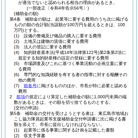
が適当でないと認められる相当の理由があるとき。
(一部改正〔令和4年告示56号〕)
(補助金の額)
第4条
補助金の額は、起業等に要する費用のうち次に掲げる
ものの額の合計額
(当該額が100万円を超えるときは、100
万円)
とする。
(1)
設備の整備及び備品の購入に要する費用
(2)
土地又は建物の賃借に要する費用
(3)
法人の登記に要する費用
(4)
知的財産基本法
(平成14年法律第122号)
第2条第2項に
規定する知的財産権の設定の登録に要する費用
(5)
市場調査及びこれに基づく事業活動の企画立案に要す
る費用
(6)
専門的な知識経験を有する者の指導に対する報酬その
他の費用
(7)
前各号
に掲げるもののほか、市長が特に必要と認める
費用
2
前項
の規定により算定した補助金の額に1,000円未満の端
数があるときは、その額を切り捨てるものとする。
(交付の申請)
第5条
補助金の交付を受けようとする者は、東広島市地域お
こし協力隊員起業等支援補助金交付申請書に次に掲げる書
類を添えて、市長に提出しなければならない。
(1)
起業等に係る事業に関する計画を記載した書類
(2)
収支予算書