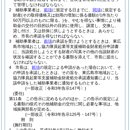
て管理しなければならない。
2
補助事業者は、
前項
に規定する日までに、
同項
に規定する
財産
(その取得価格又は効用の増加に係る価額が1件当たり
50万円以上のものに限る。)
を、やむを得ない事情により補
助金の交付の目的以外の目的に使用し、譲渡し、交換し、
貸し付け、又は担保に供しようとするときは、あらかじ
め、市長の承認を得なければならない。
3
補助事業者は、
前項
の承認を受けようとするときは、東広
島市地域おこし協力隊員起業等支援補助金財産処分申請書
に、当該処分しようとする財産の写真その他の当該財産の
状況を確認することができる書類を添えて、市長に提出し
なければならない。
4
市長は、
前項
の規定による申請があった場合において、そ
の申請を承認したときは、その旨を、東広島市地域おこし
協力隊員起業等支援補助金財産処分承認通知書により、当
該申請をした補助事業者に通知するものとする。
(一部改正〔令和3年告示147号〕)
(委任)
第11条
この告示に定めるもののほか、この告示の規定によ
る書類の様式その他補助金の交付に関し必要な事項は、地
域振興部長が定める。
(一部改正〔令和3年告示125号・147号〕)
附
則
(施行期日)