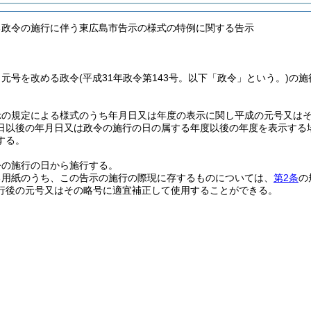
る政令の施行に伴う東広島市告示の様式の特例に関する告示
、元号を改める政令
(平成31年政令第143号。以下「政令」という。)
の施
示の規定による様式のうち年月日又は年度の表示に関し平成の元号又は
日以後の年月日又は政令の施行の日の属する年度以後の年度を表示する
する。
令の施行の日から施行する。
る用紙のうち、この告示の施行の際現に存するものについては、
第2条
の
行後の元号又はその略号に適宜補正して使用することができる。