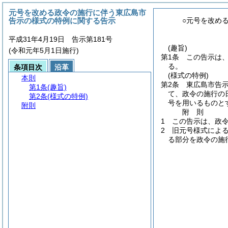
元号を改める政令の施行に伴う東広島市
告示の様式の特例に関する告示
○元号を改め
平成31年4月19日 告示第181号
(趣旨)
(令和元年5月1日施行)
第1条
この告示は
る。
条項目次
沿革
(様式の特例)
本則
第2条
東広島市告
第1条
(趣旨)
て、政令の施行の
第2条
(様式の特例)
号を用いるものと
附則
附
則
1
この告示は、政
2
旧元号様式によ
る部分を政令の施