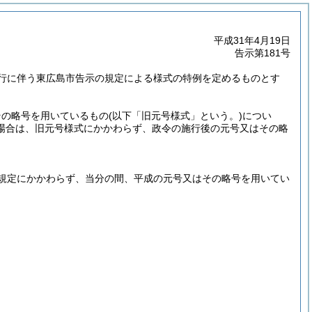
平成31年4月19日
告示第181号
行に伴う東広島市告示の規定による様式の特例を定めるものとす
その略号を用いているもの
(以下「旧元号様式」という。)
につい
場合は、旧元号様式にかかわらず、政令の施行後の元号又はその略
規定にかかわらず、当分の間、平成の元号又はその略号を用いてい