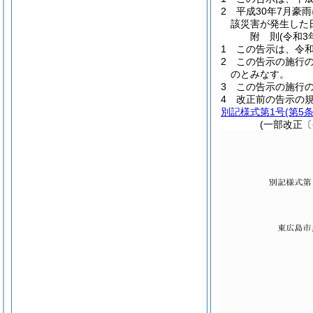
2
平成30年7月豪
該災害が発生した
附
則
(令和3
1
この告示は、令和
2
この告示の施行
のとみなす。
3
この告示の施行
4
改正前の告示の
別記様式第1号
(第5
(一部改正〔