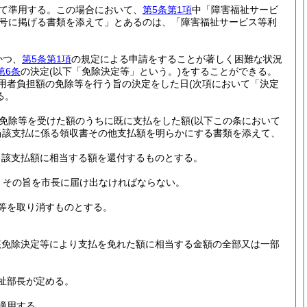
て準用する。
この場合において、
第5条第1項
中「障害福祉サービ
号に掲げる書類を添えて」とあるのは、「障害福祉サービス等利
かつ、
第5条第1項
の規定による申請をすることが著しく困難な状況
第6条
の決定
(以下「免除決定等」という。)
をすることができる。
用者負担額の免除等を行う旨の決定をした日
(次項において「決定
る。
免除等を受けた額のうちに既に支払をした額
(以下この条において
当該支払に係る領収書その他支払額を明らかにする書類を添えて、
当該支払額に相当する額を還付するものとする。
、その旨を市長に届け出なければならない。
等を取り消すものとする。
該免除決定等により支払を免れた額に相当する金額の全部又は一部
祉部長が定める。
て適用する。