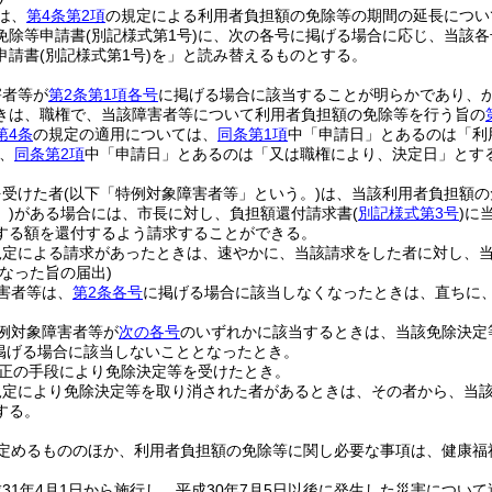
は、
第4条第2項
の規定による利用者負担額の免除等の期間の延長につい
免除等申請書
(別記様式第1号)
に、次の各号に掲げる場合に応じ、当該各
申請書
(別記様式第1号)
を」と読み替えるものとする。
害者等が
第2条第1項各号
に掲げる場合に該当することが明らかであり、
きは、職権で、当該障害者等について利用者負担額の免除等を行う旨の
第4条
の規定の適用については、
同条第1項
中「申請日」とあるのは「利
、
同条第2項
中「申請日」とあるのは「又は職権により、決定日」とす
を受けた者
(以下「特例対象障害者等」という。)
は、当該利用者負担額の
)
がある場合には、市長に対し、負担額還付請求書
(
別記様式第3号
)
に
する額を還付するよう請求することができる。
規定による請求があったときは、速やかに、当該請求をした者に対し、
なった旨の届出)
害者等は、
第2条各号
に掲げる場合に該当しなくなったときは、直ちに
例対象障害者等が
次の各号
のいずれかに該当するときは、当該免除決定
掲げる場合に該当しないこととなったとき。
正の手段により免除決定等を受けたとき。
規定により免除決定等を取り消された者があるときは、その者から、当
する。
定めるもののほか、利用者負担額の免除等に関し必要な事項は、健康福
31年4月1日から施行し、平成30年7月5日以後に発生した災害につい