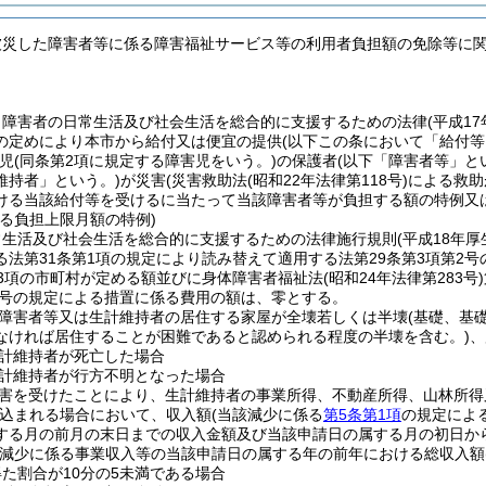
被災した障害者等に係る障害福祉サービス等の利用者負担額の免除等に
、障害者の日常生活及び社会生活を総合的に支援するための法律
(平成1
の定めにより本市から給付又は便宜の提供
(以下この条において「給付等
児
(同条第2項に規定する障害児をいう。)
の保護者
(以下「障害者等」と
維持者」という。)
が災害
(災害救助法
(昭和22年法律第118号)
による救助
ける当該給付等を受けるに当たって当該障害者等が負担する額の特例又
る負担上限月額の特例)
常生活及び社会生活を総合的に支援するための法律施行規則
(平成18年厚
る法第31条第1項の規定により読み替えて適用する法第29条第3項第2
第3項の市町村が定める額並びに身体障害者福祉法
(昭和24年法律第283号)
第2号の規定による措置に係る費用の額は、零とする。
障害者等又は生計維持者の居住する家屋が全壊若しくは半壊
(基礎、基
なければ居住することが困難であると認められる程度の半壊を含む。)
、
計維持者が死亡した場合
計維持者が行方不明となった場合
害を受けたことにより、生計維持者の事業所得、不動産所得、山林所得
込まれる場合において、収入額
(当該減少に係る
第5条第1項
の規定によ
する月の前月の末日までの収入金額及び当該申請日の属する月の初日から
該減少に係る事業収入等の当該申請日の属する年の前年における総収入額
た割合が10分の5未満である場合