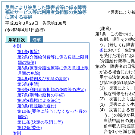
災害により被災した障害者等に係る障害
福祉サービス等の利用者負担額の免除等
○災害により
に関する要綱
平成31年3月29日 告示第138号
(趣旨)
(令和3年4月1日施行)
第1条
この告示は
条例、規則その他
条項目次
沿革
う。)
若しくは障害
本則
条
において「生計
第1条
(趣旨)
を受けた場合にお
第2条
(介護給付費等に係る負担上限月
(介護給付費等に係
額の特例)
第2条
障害者の日
第3条
(療養介護医療等に係る負担上限
がある場合におけ
月額の免除)
用する法第30条
第4条
(特例及び免除の期間)
び第16条第1項
第5条
(申請)
(1)
災害により、
第6条
(利用者負担額の免除等の決定)
模な補修を行わ
第7条
(期間の延長の手続)
(2)
災害により生
第8条
(職権による決定)
(3)
災害により生
第9条
(負担額の還付)
(4)
災害による被
第10条
(要件に該当しなくなった旨の
う。)
の減少が見
届出)
当該申請日の属
第11条
(決定の取消し等)
前年収入額
(当
第12条
(委任)
合を1から減じ得
附則