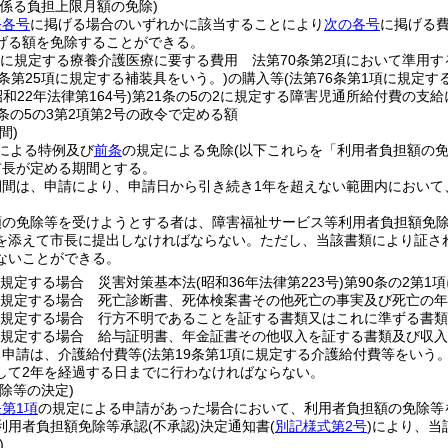
に係る負担上限月額の免除)
条各号
に掲げる場合のいずれかに該当することにより
次の各号
に掲げる
げる額を免除することができる。
項に規定する療養介護医療に要する費用 法第70条第2項において準用す
5条第25項に規定する補装具をいう。)
の購入等
(法第76条第1項に規定す
昭和22年法律第164号)
第21条の5の2に規定する障害児通所給付費の支給
条の5の3第2項第2号の政令で定める額
間)
による特例及び
前条
の規定による免除
(以下これらを「利用者負担額の免
市長が定める期間とする。
期間は、申請により、申請日から引き続き1年を超えない範囲内において
額の免除等を受けようとする者は、障害福祉サービス等利用者負担額免
を添えて市長に提出しなければならない。
ただし、当該書類により証さ
ないことができる。
規定する場合 災害対策基本法
(昭和36年法律第223号)
第90条の2第1
規定する場合 死亡診断書、死体検案書その他死亡の事実及び死亡の年
規定する場合 行方不明であることを証する書類又はこれに準ずる書類
規定する場合 給与証明書、年金証書その他収入を証する書類及び収入
る申請は、介護給付費等
(法第19条第1項に規定する介護給付費等をいう。
して2年を経過する日までに行わなければならない。
除等の決定)
第1項
の規定による申請があった場合において、利用者負担額の免除等
利用者負担額免除等承認
(不承認)
決定通知書
(
別記様式第2号
)
により、当
)