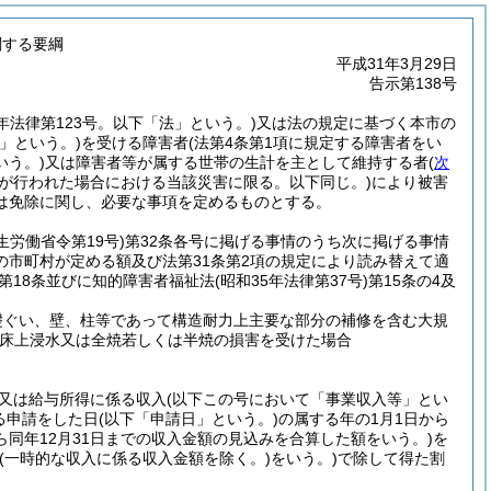
関する要綱
平成31年3月29日
告示第138号
7年法律第123号。以下「法」という。)
又は法の規定に基づく本市の
」という。)
を受ける障害者
(法第4条第1項に規定する障害者をい
いう。)
又は障害者等が属する世帯の生計を主として維持する者
(
次
が行われた場合における当該災害に限る。以下同じ。)
により被害
は免除に関し、必要な事項を定めるものとする。
生労働省令第19号)
第32条各号に掲げる事情のうち次に掲げる事情
号の市町村が定める額及び法第31条第2項の規定により読み替えて適
第18条並びに知的障害者福祉法
(昭和35年法律第37号)
第15条の4及
礎ぐい、壁、柱等であって構造耐力上主要な部分の補修を含む大規
床上浸水又は全焼若しくは半焼の損害を受けた場合
又は給与所得に係る収入
(以下この号において「事業収入等」とい
る申請をした日
(以下「申請日」という。)
の属する年の1月1日から
同年12月31日までの収入金額の見込みを合算した額をいう。)
を
(一時的な収入に係る収入金額を除く。)
をいう。)
で除して得た割