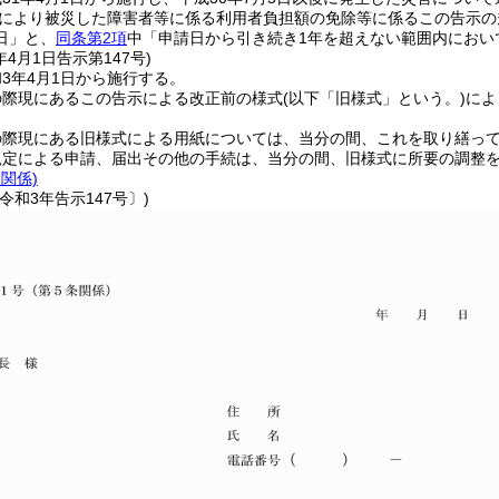
雨により被災した障害者等に係る利用者負担額の免除等に係るこの告示
日」と、
同条第2項
中「申請日から引き続き1年を超えない範囲内において
年4月1日
告示第147号)
3年4月1日から施行する。
の際現にあるこの告示による改正前の様式
(以下「旧様式」という。)
によ
の際現にある旧様式による用紙については、当分の間、これを取り繕っ
規定による申請、届出その他の手続は、当分の間、旧様式に所要の調整
条関係)
令和3年告示147号〕)