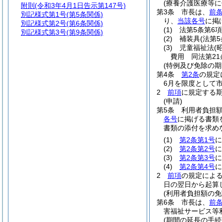
(療養介護医療等
附則
(令和3年4月1日告示第147号)
第3条
市長は、
前
別記様式第1号
(第5条関係)
り、
当該各号
に掲
別記様式第2号
(第6条関係)
(1)
法第5条第6
別記様式第3号
(第9条関係)
(2)
補装具
(法第
(3)
児童福祉法
(
費用 同法第21
(特例及び免除の期
第4条
第2条
の規定
6月を限度として
2
前項
に規定する
(申請)
第5条
利用者負担
各号
に掲げる書類
書類の添付を求め
(1)
第2条第1号
に
(2)
第2条第2号
に
(3)
第2条第3号
に
(4)
第2条第4号
に
2
前項
の規定によ
日の翌日から起算
(利用者負担額の免
第6条
市長は、
前条
害福祉サービス等
(期間の延長の手続