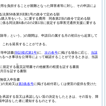
費用を負担することが困難となった障害者等に対し、その申請によ
る法第58条第3項第1号の政令で定める額
る購入等をいう。)
に要する費用 同条第2項の政令で定める額
に係る同法第6条の2の2第1項に規定する障害児通所支援に要する
除等」という。)
の期間は、申請日の属する月の初日から起算して
、これを延長することができる。
除等申請書
(
別記様式第1号
)
に、
次の各号
に掲げる場合に応じ、
当該
れるべき事項を公簿等によって確認することができるときは、当該
り
項に規定する
災証明書その他被害の程度を証する書面
罹
月日を証する書類
無収入申告書
)
の支給又は
第3条各号
に掲げる給付若しくは便宜の提供を受けた
を承認する旨又は承認しない旨の決定をしたときは、その旨を、障
該申請をした者に通知するものとする。