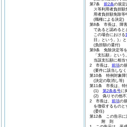
第7条
前2条
の規定
ス等利用者負担額
用者負担額免除等
(職権による決定)
第8条
市長は、障
であると認めると
この場合における
日」という。)
」と
(負担額の還付)
第9条
免除決定等
「支払額」という。
当該支払額に相当
2
市長は、
前項
の
(要件に該当しなく
第10条
特例対象障
(決定の取消し等)
第11条
市長は、特
(1)
第2条各号
に
(2)
偽りその他不
2
市長は、
前項
の
を徴収するものと
(委任)
第12条
この告示に
附
則
1
この告示は、平成