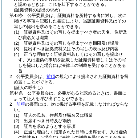
と認めるときは、これを却下することができる。
(証拠資料の提出の求め)
第43条
公平委員会は、証拠資料を所持する者に対し、次に
掲げる事項を記載した書面により、当該証拠資料又はその
写しの提出を求めることができる。
(1)
証拠資料又はその写しを提出すべき者の氏名、住所及
び職名又は職業
(2)
証拠資料又はその写しを提出すべき期限及び場所
(3)
提出すべき証拠資料又はその写しの表示及び内容
(4)
正当な理由なく証拠資料若しくはその写しを提出せ
ず、又は虚偽の事項を記載した証拠資料若しくはその写
しを提出した場合には法律上の制裁を受けることがある
旨
2
公平委員会は、
前項
の規定により提出された証拠資料を留
め置くことができる。
(証人の呼出し)
第44条
公平委員会は、必要があると認めるときは、書面に
よって証人を呼び出すことができる。
2
前項
の書面には、次に掲げる事項を記載しなければならな
い。
(1)
証人の氏名、住所及び職名又は職業
(2)
出席すべき日時及び場所
(3)
証言を求めようとする事項
(4)
正当な理由なく指定された日時に出席せず、又は虚偽
の陳述をした場合には法律上の制裁を受けることがある