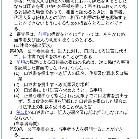
事者、代理人又は傍聴人の面前において陳述をするとした
ならば圧迫を受け精神の平穏を著しく害されるおそれがあ
ると認める場合であって、相当と認めるときは、当事者、
代理人又は傍聴人との間で、相互に相手の状態を認識する
ことができないようにするための措置をとることができ
る。
2
審査長は、
前項
の措置をとるに当たっては、あらかじめ、
当事者及び証人の意見を聴くものとする。
(口述書の提出要求)
第49条
公平委員会は、証人に対し、口頭による証言に代え
て、口述書の提出を求めることができる。
2
前項
の規定による口述書の提出の求めは、次に掲げる事項
を記載した書面でしなければならない。
(1)
口述書を提出すべき証人の氏名、住所及び職名又は職
業
(2)
口述書を提出すべき期限及び場所
(3)
口述書により証言を求めようとする事項
(4)
正当な理由なく指定された期限までに口述書を提出せ
ず、又は虚偽の事項を記載した口述書を提出した場合に
は法律上の制裁を受けることがある旨
3
第1項
の口述書には、証人が署名又は記名押印しなければ
ならない。
(当事者尋問)
第50条
公平委員会は、当事者本人を尋問することができ
る。