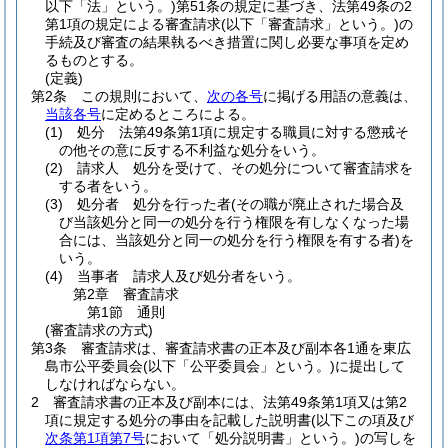
以下「法」という。)
第51条の規定に基づき、法第49条の2
第1項の規定による審査請求
(以下「審査請求」という。)
の
手続及び審査の結果執るべき措置に関し必要な事項を定め
るものとする。
(定義)
第2条
この規則において、
次の各号
に掲げる用語の意義は、
当該各号
に定めるところによる。
(1)
処分 法第49条第1項に規定する職員に対する懲戒そ
の他その意に反する不利益な処分をいう。
(2)
請求人 処分を受けて、その処分について審査請求を
する者をいう。
(3)
処分者 処分を行った者
(その職が廃止された場合及
び当該処分と同一の処分を行う権限を有しなくなった場
合には、当該処分と同一の処分を行う権限を有する者)
を
いう。
(4)
当事者 請求人及び処分者をいう。
第2章
審査請求
第1節
通則
(審査請求の方式)
第3条
審査請求は、審査請求書の正本及び副本各1通を東広
島市公平委員会
(以下「公平委員会」という。)
に提出して
しなければならない。
2
審査請求書の正本及び副本には、法第49条第1項又は第2
項に規定する処分の事由を記載した説明書
(以下この項及び
次条第1項第7号
において「処分説明書」という。)
の写しを