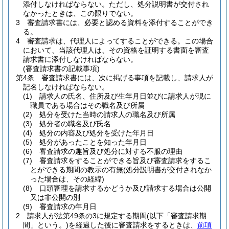
添付しなければならない。
ただし、処分説明書が交付され
なかったときは、この限りでない。
3
審査請求書には、必要と認める資料を添付することができ
る。
4
審査請求は、代理人によってすることができる。
この場合
において、当該代理人は、その資格を証明する書面を審査
請求書に添付しなければならない。
(審査請求書の記載事項)
第4条
審査請求書には、次に掲げる事項を記載し、請求人が
記名しなければならない。
(1)
請求人の氏名、住所及び生年月日並びに請求人が現に
職員である場合はその職名及び所属
(2)
処分を受けた当時の請求人の職名及び所属
(3)
処分者の職名及び氏名
(4)
処分の内容及び処分を受けた年月日
(5)
処分があったことを知った年月日
(6)
審査請求の趣旨及び処分に対する不服の理由
(7)
審査請求をすることができる旨及び審査請求をするこ
とができる期間の教示の有無
(処分説明書が交付されなか
った場合は、その経緯)
(8)
口頭審理を請求するかどうか及び請求する場合は公開
又は非公開の別
(9)
審査請求の年月日
2
請求人が法第49条の3に規定する期間
(以下「審査請求期
間」という。)
を経過した後に審査請求をするときは、
前項