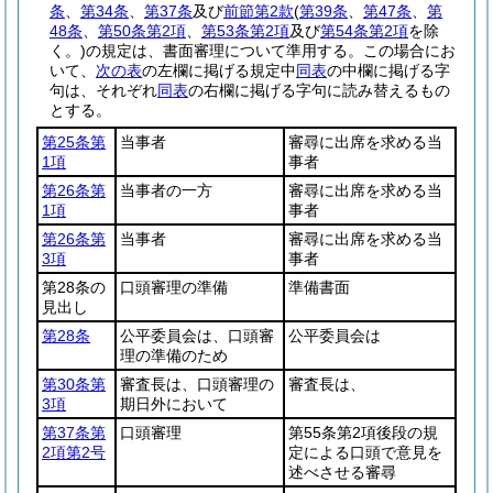
条
、
第34条
、
第37条
及び
前節第2款
(
第39条
、
第47条
、
第
48条
、
第50条第2項
、
第53条第2項
及び
第54条第2項
を除
く。)
の規定は、書面審理について準用する。
この場合にお
いて、
次の表
の左欄に掲げる規定中
同表
の中欄に掲げる字
句は、それぞれ
同表
の右欄に掲げる字句に読み替えるもの
とする。
第25条第
当事者
審尋に出席を求める当
1項
事者
第26条第
当事者の一方
審尋に出席を求める当
1項
事者
第26条第
当事者
審尋に出席を求める当
3項
事者
第28条の
口頭審理の準備
準備書面
見出し
第28条
公平委員会は、口頭審
公平委員会は
理の準備のため
第30条第
審査長は、口頭審理の
審査長は、
3項
期日外において
第37条第
口頭審理
第55条第2項後段の規
2項第2号
定による口頭で意見を
述べさせる審尋