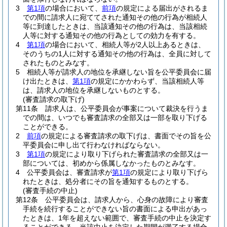
3
第1項
の場合において、
前項
の規定による届出がされるま
での間に請求人に宛ててされた通知その他の行為が相続人
等に到達したときは、当該通知その他の行為は、当該相続
人等に対する通知その他の行為としての効力を有する。
4
第1項
の場合において、相続人等が2人以上あるときは、
そのうちの1人に対する通知その他の行為は、全員に対して
されたものとみなす。
5
相続人等が請求人の地位を承継しない旨を公平委員会に届
け出たときは、
第1項
の規定にかかわらず、当該相続人等
は、請求人の地位を承継しないものとする。
(審査請求の取下げ)
第11条
請求人は、公平委員会が事案について裁決を行うま
での間は、いつでも審査請求の全部又は一部を取り下げる
ことができる。
2
前項
の規定による審査請求の取下げは、書面でその旨を公
平委員会に申し出て行わなければならない。
3
第1項
の規定により取り下げられた審査請求の全部又は一
部については、初めから係属しなかったものとみなす。
4
公平委員会は、審査請求が
第1項
の規定により取り下げら
れたときは、処分者にその旨を通知するものとする。
(審査手続の中止)
第12条
公平委員会は、請求人から、心身の故障により審査
手続を続行することができない旨の書面による申出があっ
たときは、1年を超えない範囲で、審査手続の中止を決定す