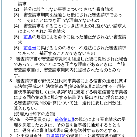
請求
(2)
処分に該当しない事実についてされた審査請求
(3)
審査請求期間を経過した後にされた審査請求であっ
て、そのことにつき正当な理由がないもの
(4)
審査請求をすることにつき法律上の利益がない請求人
によってされた審査請求
(5)
前条
の規定による命令に従った補正がされない審査請
求
(6)
前各号
に掲げるもののほか、不適法にされた審査請求
であって、補正することができないもの
2
審査請求書が審査請求期間を経過した後に提出された場合
であって、そのことにつき正当な理由があるときは、当該
審査請求書は、審査請求期間内に提出されたものとみな
す。
3
審査請求書が郵便又は民間事業者による信書の送達に関す
る法律
(平成14年法律第99号)
第2条第6項に規定する一般信
書便事業者若しくは同条第9項に規定する特定信書便事業者
による同条第2項に規定する信書便で提出された場合におけ
る審査請求期間の計算については、送付に要した日数は、
算入しない。
(受理又は却下の通知)
第7条
公平委員会は、
前条第1項
の規定により審査請求の受
理を決定したときは、その旨を当事者に通知するととも
に、処分者に審査請求書の副本を送付するものとする。
2
公平委員会は、
前条第1項
の規定により審査請求の却下を