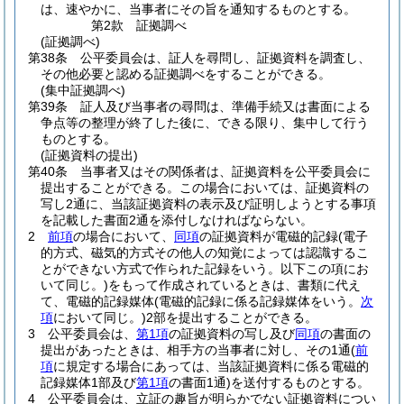
は、速やかに、当事者にその旨を通知するものとする。
第2款
証拠調べ
(証拠調べ)
第38条
公平委員会は、証人を尋問し、証拠資料を調査し、
その他必要と認める証拠調べをすることができる。
(集中証拠調べ)
第39条
証人及び当事者の尋問は、準備手続又は書面による
争点等の整理が終了した後に、できる限り、集中して行う
ものとする。
(証拠資料の提出)
第40条
当事者又はその関係者は、証拠資料を公平委員会に
提出することができる。
この場合においては、証拠資料の
写し2通に、当該証拠資料の表示及び証明しようとする事項
を記載した書面2通を添付しなければならない。
2
前項
の場合において、
同項
の証拠資料が電磁的記録
(電子
的方式、磁気的方式その他人の知覚によっては認識するこ
とができない方式で作られた記録をいう。以下この項にお
いて同じ。)
をもって作成されているときは、書類に代え
て、電磁的記録媒体
(電磁的記録に係る記録媒体をいう。
次
項
において同じ。)
2部を提出することができる。
3
公平委員会は、
第1項
の証拠資料の写し及び
同項
の書面の
提出があったときは、相手方の当事者に対し、その1通
(
前
項
に規定する場合にあっては、当該証拠資料に係る電磁的
記録媒体1部及び
第1項
の書面1通)
を送付するものとする。
4
公平委員会は、立証の趣旨が明らかでない証拠資料につい