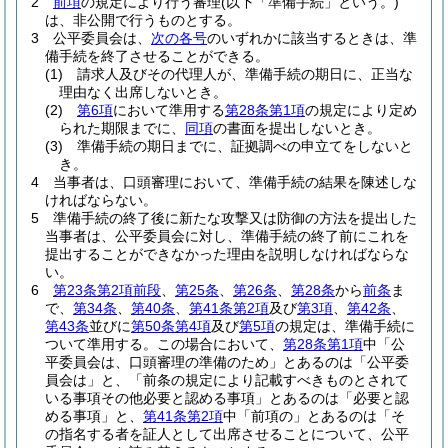
2
前項
の規定により行う審理
(以下「準備手続」という。)
は、非公開で行うものとする。
3
公平委員会は、
次の各号
のいずれかに該当するときは、準
備手続を終了させることができる。
(1)
請求人及びその代理人が、準備手続の期日に、正当な
理由なく出席しないとき。
(2)
第6項
において準用する
第28条第1項
の規定により定め
られた期限までに、
同項
の書面を提出しないとき。
(3)
準備手続の期日までに、証拠調べの申立てをしないと
き。
4
当事者は、口頭審理において、準備手続の結果を陳述しな
ければならない。
5
準備手続の終了後に新たな攻撃又は防御の方法を提出した
当事者は、公平委員会に対し、準備手続の終了前にこれを
提出することができなかった理由を説明しなければならな
い。
6
第23条第2項前段
、
第25条
、
第26条
、
第28条
から
前条
ま
で、
第34条
、
第40条
、
第41条第2項
及び
第3項
、
第42条
、
第43条
並びに
第50条第4項
及び
第5項
の規定は、準備手続に
ついて準用する。
この場合において、
第28条第1項
中「公
平委員会は、口頭審理の準備のため」とあるのは「公平委
員会は」と、「前条の規定により記載すべきものとされて
いる事項その他必要と認める事項」とあるのは「必要と認
める事項」と、
第41条第2項
中「前項の」とあるのは「そ
の指名する者を証人として出席させることについて、公平