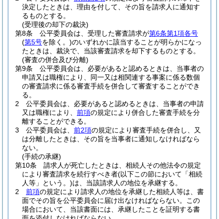
決定したときは、理由を付して、その旨を請求人に通知す
るものとする。
(受理後の却下の裁決)
第8条
公平委員会は、受理した審査請求が
第6条第1項各号
(
第5号
を除く。)
のいずれかに該当することが明らかになっ
たときは、裁決で、当該審査請求を却下するものとする。
(審査の併合及び分離)
第9条
公平委員会は、必要があると認めるときは、当事者の
申請又は職権により、同一又は相関連する事案に係る数個
の審査請求に係る審査手続を併合して審査することができ
る。
2
公平委員会は、必要があると認めるときは、当事者の申請
又は職権により、
前項
の規定により併合した審査手続を分
離することができる。
3
公平委員会は、
前2項
の規定により審査手続を併合し、又
は分離したときは、その旨を当事者に通知しなければなら
ない。
(手続の承継)
第10条
請求人が死亡したときは、相続人その他法令の規定
により審査請求を続行すべき者
(以下この節において「相続
人等」という。)
は、当該請求人の地位を承継する。
2
前項
の規定により請求人の地位を承継した相続人等は、書
面でその旨を公平委員会に届け出なければならない。
この
場合において、当該書面には、承継したことを証明する書
面を添付しなければならない。