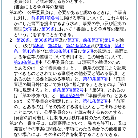
委員会の」と読み替えるものとする。
(書面による争点等の整理)
第33条
公平委員会は、必要があると認めるときは、当事者
に対し、
前条第1項各号
に掲げる事項について、これを明ら
かにした書面を提出するよう求め、事案の争点及び証拠の
整理
(
次項
及び
第39条
において「書面による争点等の整理」
という。)
をすることができる。
2
第28条
、
第30条第1項
及び
第3項
、
前条第3項
(
第1号
を除
く。)
及び
第5項
、
第40条
、
第41条第2項
及び
第3項
、
第42
条
、
第43条
並びに
第50条第4項
及び
第5項
の規定は、書面に
よる争点等の整理について準用する。
この場合において、
第28条第1項
中「公平委員会は、口頭審理の準備のため」
とあるのは「公平委員会は」と、「前条の規定により記載
すべきものとされている事項その他必要と認める事項」と
あるのは「必要と認める事項」と、
第30条第3項
中「口頭
審理の期日外において第1項に規定する」とあるのは「第1
項に規定する」と、
前条第3項第2号
中「第6項」とあるの
は「第33条第2項」と、
同項第3号
中「準備手続の」とある
のは「公平委員会が指定した」と、
第41条第2項
中「前項
の」とあるのは「その指名する者を証人として出席させる
ことについて、公平委員会の」と読み替えるものとする。
(発言の許可若しくは制限又は秩序維持のための処置)
第34条
審査長は、口頭審理において、発言を許可し、又は
発言がその事案に関係ない事項にわたる場合その他相当で
ない場合には、その者の発言を制限することができる。