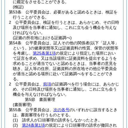
に鑑定をさせることができる。
(検証)
第53条
公平委員会は、必要があると認めるときは、検証を
行うことができる。
2
公平委員会は、検証を行うときは、あらかじめ、その日時
及び場所を当事者に通知し、これに立ち会う機会を与えな
ければならない。
(証拠の所在地における証拠調べ)
第54条
公平委員会は、証人その他の関係者
(以下「証人等」
という。)
の健康状態等又は証拠資料の性質、保管の状態等
を考慮し、
第25条第1項
の規定により指定した場所におい
て証言を求め、又は当該場所に証拠資料を提出するようを
求めることが適当でないと認めるときは、当事者の意見を
聴き、証人等の住所、証拠資料の所在地その他公平委員会
が適当と認める場所に赴いて証拠調べをすることができ
る。
2
公平委員会は、
前項
の証拠調べを行う場合には、あらかじ
め、その日時及び場所を当事者に通知し、これに立ち会う
機会を与えなければならない。
第5節
書面審理
(書面審理)
第55条
公平委員会は、
次の各号
のいずれかに該当するとき
は、書面審理を行うものとする。
(1)
請求人が口頭審理の請求をしなかったとき。
(2)
第24条第1項
の規定により口頭審理の請求が撤回され