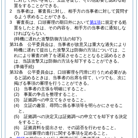
に対して問いを発し、立証を促し、その他必要と認める処
置をすることができる。
2
当事者は、審査長に対し、相手方の当事者に対して質問す
るよう求めることができる。
3
審査長は、口頭審理の期日外において
第1項
に規定する処
置をしたときは、その内容を、相手方の当事者に通知しな
ければならない。
(時機に遅れた攻撃防御方法の却下)
第31条
公平委員会は、当事者が故意又は重大な過失により
時機に遅れて提出した攻撃又は防御の方法については、こ
れにより審査の終了を遅延させることとなると認めるとき
は、当該攻撃又は防御の方法を却下することができる。
(準備手続)
第32条
公平委員会は、口頭審理を円滑に行うため必要があ
ると認めるときは、当事者の出席を得て、いつでも、次に
掲げる事項の審理を行うことができる。
(1)
当事者の主張を明確にすること。
(2)
事案の争点を整理すること。
(3)
証拠調べの申立てをさせること。
(4)
立証の趣旨、尋問に係る事項等を明らかにさせるこ
と。
(5)
証拠調べの決定又は証拠調べの申立てを却下する決定
をすること。
(6)
証拠資料を提出させ、その認否を行わせること。
(7)
口頭審理の進行に関する事項を定めること。