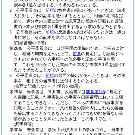
副本各1通を提出するよう求めるものとする。
2
公平委員会は、
前項
の答弁書の提出があったときは、請求
人に対し、その副本を送付するとともに、相当の期間を定
めて、処分者の主張に対する認否及び反論を記載した反論
書の正本及び副本各1通を提出するよう求めるものとする。
3
公平委員会は、
前項
の反論書の提出があったときは、処分
者に対し、その副本を送付しなければならない。
(口頭審理の準備)
第28条
公平委員会は、口頭審理の準備のため、当事者に対
し、相当の期間を定めた上で、
前条
の規定により記載すべ
きものとされている事項その他必要と認める事項を示し
て、これを明らかにした書面の正本及び副本各1通を提出す
るよう求めることができる。
2
公平委員会は、
前項
の書面の提出があったときは、その副
本を、相手方の当事者に送付するものとする。
(書面に記載しなかった場合の効果)
第29条
当事者は、答弁書、反論書又は
前条第1項
に規定す
る書面に記載した事実以外の事実を口頭審理において主張
することができない。
ただし、これらの書面に当該事実を
記載することができず、又は相当の期間内にこれらの書面
を提出することができなかったことにつきやむを得ない事
情があったことを疎明したときは、この限りでない。
(釈明権等)
第30条
審査長は、事実上及び法律上の事項に関し、当事者