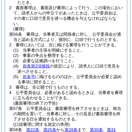
たとき。
2
書面審理は、書面及び審尋によって行う。
この場合におい
て、請求人からの申立てがあったときは、公平委員会は、
その者に口頭で意見を述べる機会を与えなければならな
い。
(審尋)
第56条
審尋は、当事者又は関係者に対し、公平委員会が適
当と認める方式により、個別に、口頭で行うものとする。
2
審尋においては、次に掲げる審理を行うことができる。
(1)
当事者の主張を明確にすること。
(2)
事案の争点を整理すること。
(3)
必要な証拠調べを行うこと。
(4)
前条第2項後段
の規定により、請求人に口頭で意見を
述べさせること。
(5)
前各号
に掲げるもののほか、公平委員会が必要と認め
る事項に関すること。
3
審尋は、非公開で行うものとする。
4
公平委員会は、必要があると認めるときは、当事者を審尋
に立ち会わせることができる。
(書面審理の終了の予告)
第57条
公平委員会は、書面審理を終了させるときは、相当
の期間を置いて、当事者に対し、その旨及び書面審理を終
了させる日を通知するものとする。
(口頭審理に関する規定の準用)
第58条
第22条
、
第25条
から
第28条
まで、
第30条
、
第31