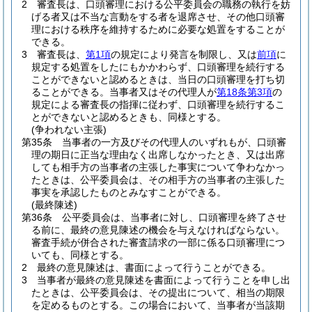
2
審査長は、口頭審理における公平委員会の職務の執行を妨
げる者又は不当な言動をする者を退席させ、その他口頭審
理における秩序を維持するために必要な処置をすることが
できる。
3
審査長は、
第1項
の規定により発言を制限し、又は
前項
に
規定する処置をしたにもかかわらず、口頭審理を続行する
ことができないと認めるときは、当日の口頭審理を打ち切
ることができる。
当事者又はその代理人が
第18条第3項
の
規定による審査長の指揮に従わず、口頭審理を続行するこ
とができないと認めるときも、同様とする。
(争われない主張)
第35条
当事者の一方及びその代理人のいずれもが、口頭審
理の期日に正当な理由なく出席しなかったとき、又は出席
しても相手方の当事者の主張した事実について争わなかっ
たときは、公平委員会は、その相手方の当事者の主張した
事実を承認したものとみなすことができる。
(最終陳述)
第36条
公平委員会は、当事者に対し、口頭審理を終了させ
る前に、最終の意見陳述の機会を与えなければならない。
審査手続が併合された審査請求の一部に係る口頭審理につ
いても、同様とする。
2
最終の意見陳述は、書面によって行うことができる。
3
当事者が最終の意見陳述を書面によって行うことを申し出
たときは、公平委員会は、その提出について、相当の期限
を定めるものとする。
この場合において、当事者が当該期