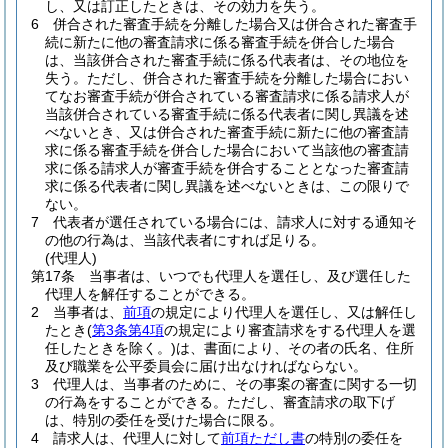
し、又は訂正したときは、その効力を失う。
6
併合された審査手続を分離した場合又は併合された審査手
続に新たに他の審査請求に係る審査手続を併合した場合
は、当該併合された審査手続に係る代表者は、その地位を
失う。
ただし、併合された審査手続を分離した場合におい
てなお審査手続が併合されている審査請求に係る請求人が
当該併合されている審査手続に係る代表者に関し異議を述
べないとき、又は併合された審査手続に新たに他の審査請
求に係る審査手続を併合した場合において当該他の審査請
求に係る請求人が審査手続を併合することとなった審査請
求に係る代表者に関し異議を述べないときは、この限りで
ない。
7
代表者が選任されている場合には、請求人に対する通知そ
の他の行為は、当該代表者にすれば足りる。
(代理人)
第17条
当事者は、いつでも代理人を選任し、及び選任した
代理人を解任することができる。
2
当事者は、
前項
の規定により代理人を選任し、又は解任し
たとき
(
第3条第4項
の規定により審査請求をする代理人を選
任したときを除く。)
は、書面により、その者の氏名、住所
及び職業を公平委員会に届け出なければならない。
3
代理人は、当事者のために、その事案の審査に関する一切
の行為をすることができる。
ただし、審査請求の取下げ
は、特別の委任を受けた場合に限る。
4
請求人は、代理人に対して
前項ただし書
の特別の委任を