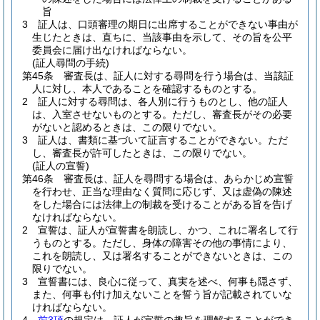
旨
3
証人は、口頭審理の期日に出席することができない事由が
生じたときは、直ちに、当該事由を示して、その旨を公平
委員会に届け出なければならない。
(証人尋問の手続)
第45条
審査長は、証人に対する尋問を行う場合は、当該証
人に対し、本人であることを確認するものとする。
2
証人に対する尋問は、各人別に行うものとし、他の証人
は、入室させないものとする。
ただし、審査長がその必要
がないと認めるときは、この限りでない。
3
証人は、書類に基づいて証言することができない。
ただ
し、審査長が許可したときは、この限りでない。
(証人の宣誓)
第46条
審査長は、証人を尋問する場合は、あらかじめ宣誓
を行わせ、正当な理由なく質問に応じず、又は虚偽の陳述
をした場合には法律上の制裁を受けることがある旨を告げ
なければならない。
2
宣誓は、証人が宣誓書を朗読し、かつ、これに署名して行
うものとする。
ただし、身体の障害その他の事情により、
これを朗読し、又は署名することができないときは、この
限りでない。
3
宣誓書には、良心に従って、真実を述べ、何事も隠さず、
また、何事も付け加えないことを誓う旨が記載されていな
ければならない。