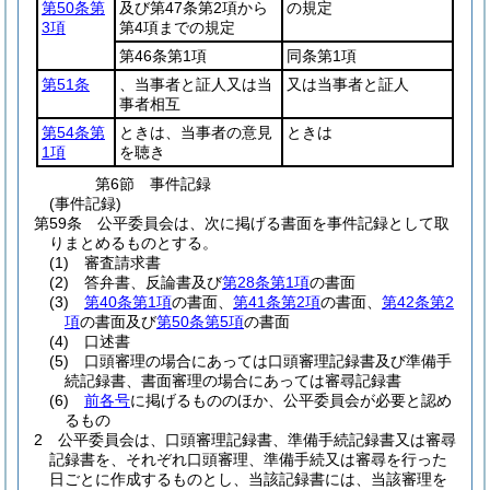
第50条第
及び第47条第2項から
の規定
3項
第4項までの規定
第46条第1項
同条第1項
第51条
、当事者と証人又は当
又は当事者と証人
事者相互
第54条第
ときは、当事者の意見
ときは
1項
を聴き
第6節
事件記録
(事件記録)
第59条
公平委員会は、次に掲げる書面を事件記録として取
りまとめるものとする。
(1)
審査請求書
(2)
答弁書、反論書及び
第28条第1項
の書面
(3)
第40条第1項
の書面、
第41条第2項
の書面、
第42条第2
項
の書面及び
第50条第5項
の書面
(4)
口述書
(5)
口頭審理の場合にあっては口頭審理記録書及び準備手
続記録書、書面審理の場合にあっては審尋記録書
(6)
前各号
に掲げるもののほか、公平委員会が必要と認め
るもの
2
公平委員会は、口頭審理記録書、準備手続記録書又は審尋
記録書を、それぞれ口頭審理、準備手続又は審尋を行った
日ごとに作成するものとし、当該記録書には、当該審理を