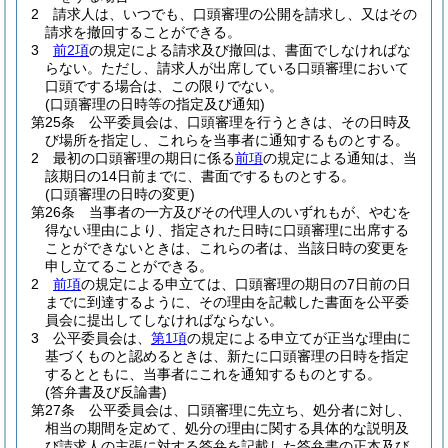
2
請求人は、いつでも、口頭審理の公開を請求し、又はその
請求を撤回することができる。
3
前2項
の規定による請求及び撤回は、書面でしなければな
らない。
ただし、請求人が出席している口頭審理において
口頭でする場合は、この限りでない。
(口頭審理の日時等の指定及び通知)
第25条
公平委員会は、口頭審理を行うときは、その日時及
び場所を指定し、これらを当事者に通知するものとする。
2
最初の口頭審理の期日に係る
前項
の規定による通知は、当
該期日の14日前までに、書面でするものとする。
(口頭審理の日時の変更)
第26条
当事者の一方及びその代理人のいずれもが、やむを
得ない理由により、指定された日時に口頭審理に出席する
ことができないときは、これらの者は、当該日時の変更を
申し立てることができる。
2
前項
の規定による申立ては、口頭審理の期日の7日前の日
までに到達するように、その理由を記載した書面を公平委
員会に提出してしなければならない。
3
公平委員会は、
第1項
の規定による申立てが正当な理由に
基づくものと認めるときは、新たに口頭審理の日時を指定
するとともに、当事者にこれを通知するものとする。
(答弁書及び反論書)
第27条
公平委員会は、口頭審理に先立ち、処分者に対し、
相当の期間を定めて、処分の理由に関する具体的な説明及
び請求人の主張に対する答弁を記載した答弁書の正本及び