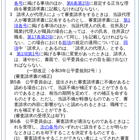
各号
に掲げる事項のほか、
第6条第2項
に規定する正当な理
由を審査請求書に記載しなければならない。
3
請求人が代理人によって審査請求をするときは、当該代理
人が審査請求書に記名するものとし、審査請求書には、
第1
項各号
に掲げる事項のほか、当該代理人の氏名、住所及び
職業
(代理人が職員の場合にあっては、その氏名、住所及び
職名。
第17条第2項
において同じ。)
を記載しなければなら
ない。
この場合における
前項
の規定の適用については、
同
項
中「請求人」とあるのは、「請求人の代理人」とする。
4
第1項第1号
に掲げる事項に変更があったときは、請求人
は、速やかに、書面で、公平委員会にその旨を届け出なけ
ればならない。
(一部改正〔令和3年公平委規則2号〕)
(審査請求書の補正)
第5条
公平委員会は、提出された審査請求書に不備があると
認める場合において、当該不備が補正することができるも
のであるときは、相当の期間を定めて、その補正を命ずる
ものとする。
ただし、当該不備が軽微なものであって、審
査請求の内容に影響がないと認められるときは、職権でこ
れを補正することができる。
(審査請求の受理又は却下)
第6条
公平委員会は、審査請求が適法なものであるときはこ
れを受理し、
次の各号
のいずれかに該当することが明らか
なときはこれを却下することを決定するものとする。
(1)
審査請求をすることができない者によってされた審査