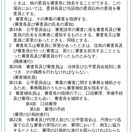
ときは、他の委員を審査長に指名することができる。
この
場合においては、委員長及び当該他の委員以外の委員を審
査員とする。
3
審査長は、その事案の審査を指揮する。
(審査長及び審査員の氏名の通知)
第19条
公平委員会は、審査請求の審査に係る審査長及び審
査員の氏名を当事者に通知するものとする。
審査長又は審
査員に変更があったときも、同様とする。
2
審査長又は審査員に変更があったときは、従前の審査長及
び審査員が行った審査は、新たに審査を担当することとな
った審査長及び審査員が行ったものとみなす。
(職務遂行)
第20条
審査長及び審査員は、法律及び公平委員会規則に基
づき、その職務を行わなければならない。
(審査補佐員)
第21条
公平委員会は、事案の審査に関する事務を補助させ
るため、事務職員のうちから審査補佐員を指名する。
2
審査補佐員は、審査長の指揮の下に、口頭審理、準備手続
及び審尋に立ち会い、審査長を補助する。
第4節
口頭審理
第1款
審理の手続
(審理の計画的進行)
第22条
当事者及び代理人並びに公平委員会は、円滑かつ迅
速で公正な審査の実現のため、審理において、相互に協力
するとともに、審理の計画的な進行を図らなければならな