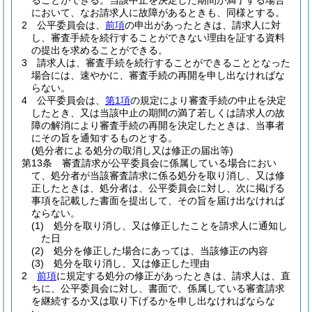
ることができる。
当該中止を決定した期間が満了する場合
において、なお請求人に故障があるときも、同様とする。
2
公平委員会は、
前項
の申出があったときは、請求人に対
し、審査手続を続行することができない理由を証する資料
の提出を求めることができる。
3
請求人は、審査手続を続行することができることとなった
場合には、速やかに、審査手続の再開を申し出なければな
らない。
4
公平委員会は、
第1項
の規定により審査手続の中止を決定
したとき、又は当該中止の期間の満了若しくは請求人の故
障の解消により審査手続の再開を決定したときは、当事者
にその旨を通知するものとする。
(処分者による処分の取消し又は修正の届出等)
第13条
審査請求が公平委員会に係属している場合におい
て、処分者が当該審査請求に係る処分を取り消し、又は修
正したときは、処分者は、公平委員会に対し、次に掲げる
事項を記載した書面を提出して、その旨を届け出なければ
ならない。
(1)
処分を取り消し、又は修正したことを請求人に通知し
た日
(2)
処分を修正した場合にあっては、当該修正の内容
(3)
処分を取り消し、又は修正した理由
2
前項
に規定する処分の修正があったときは、請求人は、直
ちに、公平委員会に対し、書面で、係属している審査請求
を継続するか又は取り下げるかを申し出なければならな