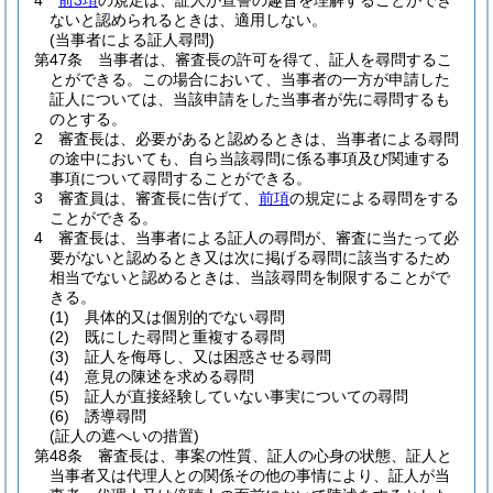
4
前3項
の規定は、証人が宣誓の趣旨を理解することができ
ないと認められるときは、適用しない。
(当事者による証人尋問)
第47条
当事者は、審査長の許可を得て、証人を尋問するこ
とができる。
この場合において、当事者の一方が申請した
証人については、当該申請をした当事者が先に尋問するも
のとする。
2
審査長は、必要があると認めるときは、当事者による尋問
の途中においても、自ら当該尋問に係る事項及び関連する
事項について尋問することができる。
3
審査員は、審査長に告げて、
前項
の規定による尋問をする
ことができる。
4
審査長は、当事者による証人の尋問が、審査に当たって必
要がないと認めるとき又は次に掲げる尋問に該当するため
相当でないと認めるときは、当該尋問を制限することがで
きる。
(1)
具体的又は個別的でない尋問
(2)
既にした尋問と重複する尋問
(3)
証人を侮辱し、又は困惑させる尋問
(4)
意見の陳述を求める尋問
(5)
証人が直接経験していない事実についての尋問
(6)
誘導尋問
(証人の遮へいの措置)
第48条
審査長は、事案の性質、証人の心身の状態、証人と
当事者又は代理人との関係その他の事情により、証人が当