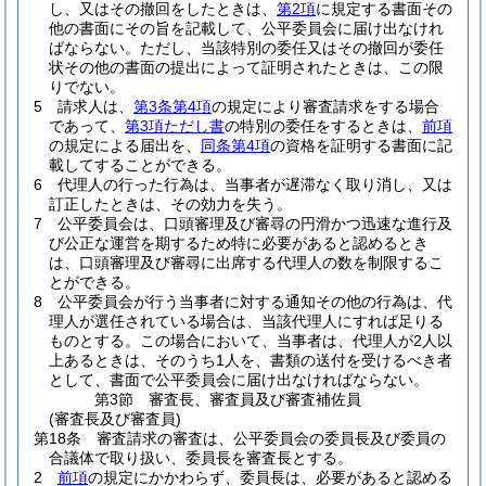
し、又はその撤回をしたときは、
第2項
に規定する書面その
他の書面にその旨を記載して、公平委員会に届け出なけれ
ばならない。
ただし、当該特別の委任又はその撤回が委任
状その他の書面の提出によって証明されたときは、この限
りでない。
5
請求人は、
第3条第4項
の規定により審査請求をする場合
であって、
第3項ただし書
の特別の委任をするときは、
前項
の規定による届出を、
同条第4項
の資格を証明する書面に記
載してすることができる。
6
代理人の行った行為は、当事者が遅滞なく取り消し、又は
訂正したときは、その効力を失う。
7
公平委員会は、口頭審理及び審尋の円滑かつ迅速な進行及
び公正な運営を期するため特に必要があると認めるとき
は、口頭審理及び審尋に出席する代理人の数を制限するこ
とができる。
8
公平委員会が行う当事者に対する通知その他の行為は、代
理人が選任されている場合は、当該代理人にすれば足りる
ものとする。
この場合において、当事者は、代理人が2人以
上あるときは、そのうち1人を、書類の送付を受けるべき者
として、書面で公平委員会に届け出なければならない。
第3節
審査長、審査員及び審査補佐員
(審査長及び審査員)
第18条
審査請求の審査は、公平委員会の委員長及び委員の
合議体で取り扱い、委員長を審査長とする。
2
前項
の規定にかかわらず、委員長は、必要があると認める