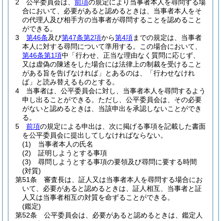
2
公平委員会は、
前項
の規定により当事者本人を尋問する場
合において、必要があると認めるときは、当事者本人をそ
の代理人及び相手方の当事者が尋問することを認めること
ができる。
3
第46条
及び
第47条第2項
から
第4項
までの規定は、当事者
本人に対する尋問について準用する。
この場合において、
第46条第1項
中「行わせ、正当な理由なく質問に応じず、
又は虚偽の陳述をした場合には法律上の制裁を受けること
がある旨を告げなければ」とあるのは、「行わせなけれ
ば」と読み替えるものとする。
4
当事者は、公平委員会に対し、当事者本人を尋問するよう
申し出ることができる。
ただし、公平委員会は、その必要
がないと認めるときは、当該申出を承認しないことができ
る。
5
前項
の規定による申出は、次に掲げる事項を記載した書面
を公平委員会に提出してしなければならない。
(1)
当事者本人の氏名
(2)
証明しようとする事項
(3)
尋問しようとする事項の要領及び尋問に要する時間
(対質)
第51条
審査長は、証人又は当事者本人を尋問する場合にお
いて、必要があると認めるときは、証人相互、当事者と証
人又は当事者相互の対質を命ずることができる。
(鑑定)
第52条
公平委員会は、必要があると認めるときは、鑑定人