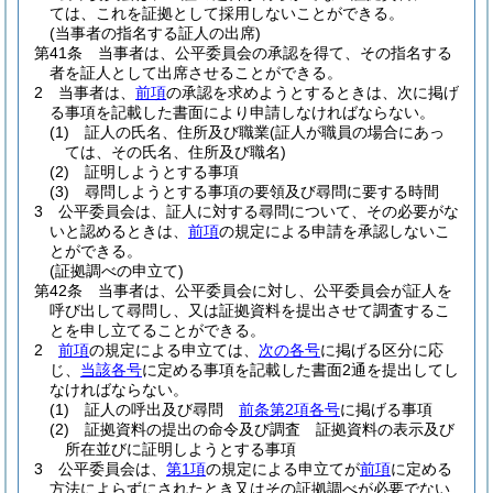
ては、これを証拠として採用しないことができる。
(当事者の指名する証人の出席)
第41条
当事者は、公平委員会の承認を得て、その指名する
者を証人として出席させることができる。
2
当事者は、
前項
の承認を求めようとするときは、次に掲げ
る事項を記載した書面により申請しなければならない。
(1)
証人の氏名、住所及び職業
(証人が職員の場合にあっ
ては、その氏名、住所及び職名)
(2)
証明しようとする事項
(3)
尋問しようとする事項の要領及び尋問に要する時間
3
公平委員会は、証人に対する尋問について、その必要がな
いと認めるときは、
前項
の規定による申請を承認しないこ
とができる。
(証拠調べの申立て)
第42条
当事者は、公平委員会に対し、公平委員会が証人を
呼び出して尋問し、又は証拠資料を提出させて調査するこ
とを申し立てることができる。
2
前項
の規定による申立ては、
次の各号
に掲げる区分に応
じ、
当該各号
に定める事項を記載した書面2通を提出してし
なければならない。
(1)
証人の呼出及び尋問
前条第2項各号
に掲げる事項
(2)
証拠資料の提出の命令及び調査 証拠資料の表示及び
所在並びに証明しようとする事項
3
公平委員会は、
第1項
の規定による申立てが
前項
に定める
方法によらずにされたとき又はその証拠調べが必要でない