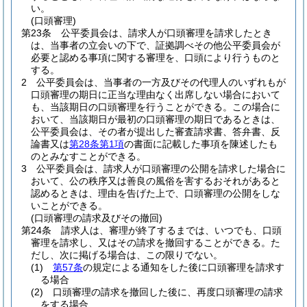
い。
(口頭審理)
第23条
公平委員会は、請求人が口頭審理を請求したとき
は、当事者の立会いの下で、証拠調べその他公平委員会が
必要と認める事項に関する審理を、口頭により行うものと
する。
2
公平委員会は、当事者の一方及びその代理人のいずれもが
口頭審理の期日に正当な理由なく出席しない場合において
も、当該期日の口頭審理を行うことができる。
この場合に
おいて、当該期日が最初の口頭審理の期日であるときは、
公平委員会は、その者が提出した審査請求書、答弁書、反
論書又は
第28条第1項
の書面に記載した事項を陳述したも
のとみなすことができる。
3
公平委員会は、請求人が口頭審理の公開を請求した場合に
おいて、公の秩序又は善良の風俗を害するおそれがあると
認めるときは、理由を告げた上で、口頭審理の公開をしな
いことができる。
(口頭審理の請求及びその撤回)
第24条
請求人は、審理が終了するまでは、いつでも、口頭
審理を請求し、又はその請求を撤回することができる。
た
だし、次に掲げる場合は、この限りでない。
(1)
第57条
の規定による通知をした後に口頭審理を請求す
る場合
(2)
口頭審理の請求を撤回した後に、再度口頭審理の請求
をする場合