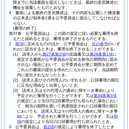
限までに当該書面を提出しないときは、最終の意見陳述の
機会を放棄したものとみなす。
4
書面による最終の意見陳述は、その内容を記載した陳述書
の正本及び副本各1通を公平委員会に提出してしなければな
らない。
(審理の終了)
第37条
公平委員会は、この節の規定に従い必要な審理を終
えたと認めるときは、審理を終了させるものとする。
2
前項
に定めるもののほか、公平委員会は、
次の各号
のいず
れかに該当するときは、審理を終了させることができる。
(1)
請求人から
第27条第2項
の反論書又は
第28条第1項
に
規定する書面が公平委員会が定める相当の期間内に提出
されない場合において、公平委員会が更に期間を定めて
これらの書面の提出を求めたにもかかわらず、当該期間
内に提出されなかったとき。
(2)
請求人及びその代理人のいずれもが、口頭審理の期日
に正当な理由なく出席しないとき。
(3)
請求人又はその代理人の責めに帰すべき事由により、
予定された審理を行うことができず、又は
第34条第3項
の規定により当日の口頭審理が打ち切られた場合におい
て、相当の期間を置いて再度指定された口頭審理の期日
においても、請求人又はその代理人の責めに帰すべき事
由により、予定された審理を行うことができず、又は
同
項
の規定により当日の口頭審理が打ち切られたとき。
3
公平委員会は、
前2項
の規定により審理を終了したとき