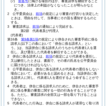
(7)
前各号
に掲げる場合のほか、審査請求を継続すること
につき、法律上の利益がなくなったことが明らかなと
き。
2
公平委員会は、
前項
の規定により審査の打切りを決定した
ときは、理由を付して、当事者にその旨を通知するものと
する。
3
審査請求は、
前項
の通知により完結する。
第2節
代表者及び代理人
(代表者)
第16条
第9条第1項
の規定により併合された審査手続に係る
請求人
(以下この条において「併合に係る請求人」とい
う。)
は、当該併合に係る請求人のうちから代表者1人を選
任し、及び選任した代表者を解任することができる。
2
併合に係る請求人は、
前項
の規定により代表者を選任し、
又は解任したときは、書面で、その者の氏名を公平委員会
に届け出なければならない。
3
公平委員会は、併合に係る請求人が代表者の選任をしない
場合において、必要があると認めるときは、当該併合に係
る請求人に対し、代表者1人を選任するよう命ずることがで
きる。
4
代表者は、併合に係る請求人のために、併合された審査手
続に係る事案の審査に関する一切の行為をすることができ
る。
ただし、審査請求の全部又は一部を取り下げることは
できない。
5
代表者のした行為は、併合に係る請求人が遅滞なく取り消