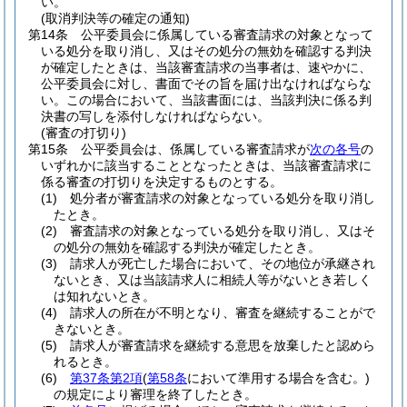
い。
(取消判決等の確定の通知)
第14条
公平委員会に係属している審査請求の対象となって
いる処分を取り消し、又はその処分の無効を確認する判決
が確定したときは、当該審査請求の当事者は、速やかに、
公平委員会に対し、書面でその旨を届け出なければならな
い。
この場合において、当該書面には、当該判決に係る判
決書の写しを添付しなければならない。
(審査の打切り)
第15条
公平委員会は、係属している審査請求が
次の各号
の
いずれかに該当することとなったときは、当該審査請求に
係る審査の打切りを決定するものとする。
(1)
処分者が審査請求の対象となっている処分を取り消し
たとき。
(2)
審査請求の対象となっている処分を取り消し、又はそ
の処分の無効を確認する判決が確定したとき。
(3)
請求人が死亡した場合において、その地位が承継され
ないとき、又は当該請求人に相続人等がないとき若しく
は知れないとき。
(4)
請求人の所在が不明となり、審査を継続することがで
きないとき。
(5)
請求人が審査請求を継続する意思を放棄したと認めら
れるとき。
(6)
第37条第2項
(
第58条
において準用する場合を含む。)
の規定により審理を終了したとき。