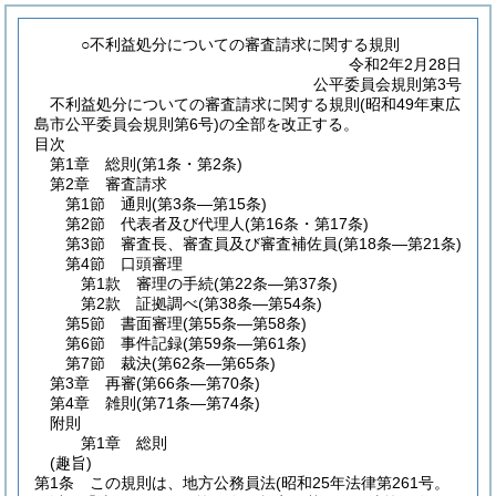
○不利益処分についての審査請求に関する規則
令和2年2月28日
公平委員会規則第3号
不利益処分についての審査請求に関する規則(昭和49年東広
島市公平委員会規則第6号)の全部を改正する。
目次
第1章
総則
(第1条・第2条)
第2章
審査請求
第1節
通則
(第3条―第15条)
第2節
代表者及び代理人
(第16条・第17条)
第3節
審査長、審査員及び審査補佐員
(第18条―第21条)
第4節
口頭審理
第1款
審理の手続
(第22条―第37条)
第2款
証拠調べ
(第38条―第54条)
第5節
書面審理
(第55条―第58条)
第6節
事件記録
(第59条―第61条)
第7節
裁決
(第62条―第65条)
第3章
再審
(第66条―第70条)
第4章
雑則
(第71条―第74条)
附則
第1章
総則
(趣旨)
第1条
この規則は、地方公務員法
(昭和25年法律第261号。