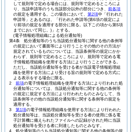
して規則等で定める場合には、規則等で定めるところによ
り、当該申請等のうち当該部分以外の部分につき、
前各項
の規定を適用する。
この場合において、
第2項
中「行われた
申請等」とあるのは、「行われた申請等
(第6項の規定によ
り前項の規定を適用する部分に限る。以下この項から第5項
までにおいて同じ。)
」とする。
(電子情報処理組織による処分通知等)
第4条
処分通知等のうち当該処分通知等に関する他の条例等
の規定において書面等により行うことその他のその方法が
規定されているものについては、当該条例等の規定にかか
わらず、規則等で定めるところにより、規則等で定める電
子情報処理組織を使用する方法により行うことができる。
ただし、当該処分通知等を受ける者が当該電子情報処理組
織を使用する方法により受ける旨の規則等で定める方式に
よる表示をする場合に限る。
2
前項
の電子情報処理組織を使用する方法により行われた処
分通知等については、当該処分通知等に関する他の条例等
の規定に規定する方法により行われたものとみなして、当
該条例等その他の当該処分通知等に関する条例等の規定を
適用する。
3
第1項
の電子情報処理組織を使用する方法により行われた
処分通知等は、当該処分通知等を受ける者の使用に係る電
子計算機に備えられたファイルへの記録がされた時に当該
処分通知等を受ける者に到達したものとみなす。
4
処分通知等のうち当該処分通知等に関する他の条例等の規