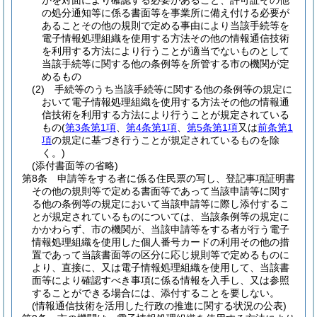
かを対面により確認する必要があること、許可証その他
の処分通知等に係る書面等を事業所に備え付ける必要が
あることその他の規則で定める事由により当該手続等を
電子情報処理組織を使用する方法その他の情報通信技術
を利用する方法により行うことが適当でないものとして
当該手続等に関する他の条例等を所管する市の機関が定
めるもの
(2)
手続等のうち当該手続等に関する他の条例等の規定に
おいて電子情報処理組織を使用する方法その他の情報通
信技術を利用する方法により行うことが規定されている
もの
(
第3条第1項
、
第4条第1項
、
第5条第1項
又は
前条第1
項
の規定に基づき行うことが規定されているものを除
く。)
(添付書面等の省略)
第8条
申請等をする者に係る住民票の写し、登記事項証明書
その他の規則等で定める書面等であって当該申請等に関す
る他の条例等の規定において当該申請等に際し添付するこ
とが規定されているものについては、当該条例等の規定に
かかわらず、市の機関が、当該申請等をする者が行う電子
情報処理組織を使用した個人番号カードの利用その他の措
置であって当該書面等の区分に応じ規則等で定めるものに
より、直接に、又は電子情報処理組織を使用して、当該書
面等により確認すべき事項に係る情報を入手し、又は参照
することができる場合には、添付することを要しない。
(情報通信技術を活用した行政の推進に関する状況の公表)