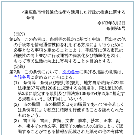
○東広島市情報通信技術を活用した行政の推進に関する
条例
令和3年3月2日
条例第5号
(目的)
第1条
この条例は、条例等の規定に基づく申請、届出その他
の手続等を情報通信技術を利用する方法により行うために
必要となる事項を定めることにより、手続等に係る市民の
利便性の向上並びに行政運営の簡素化及び効率化を図り、
もって市民生活の向上に寄与することを目的とする。
(定義)
第2条
この条例において、
次の各号
に掲げる用語の意義は、
当該各号
に定めるところによる。
(1)
条例等 条例及び規則等
(規則、地方自治法
(昭和22年
法律第67号)
第120条に規定する会議規則、同法第130条
第3項に規定する規則及び同法第138条の4第2項に規定す
る規程をいう。以下同じ。)
をいう。
(2)
市の機関 市の機関又はその職員であって法令若しく
は条例等により独立に権限を行使することを認められた
ものをいう。
(3)
書面等 書面、書類、文書、謄本、抄本、正本、副
本、複本その他文字、図形その他の人の知覚によって認
識することができる情報が記載された紙その他の有体物