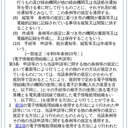
行うもの及び経由機関が他の経由機関又は当該処分通知
等を受ける者に対して行うものごとに、それぞれ別の処
分通知等とみなして、この条例等の規定を適用する。
(8)
縦覧等 条例等の規定に基づき市の機関が書面等又は
電磁的記録に記録されている事項を縦覧又は閲覧に供す
ることをいう。
(9)
作成等 条例等の規定に基づき市の機関が書面等又は
電磁的記録を作成し、又は保存することをいう。
(10)
手続等 申請等、処分通知等、縦覧等又は作成等を
いう。
(一部改正〔令和5年条例10号〕)
(電子情報処理組織による申請等)
第3条
申請等のうち当該申請等に関する他の条例等の規定に
おいて書面等により行うことその他のその方法が規定され
ているものについては、当該条例等の規定にかかわらず、
規則等で定めるところにより、規則等で定める電子情報処
理組織
(市の機関の使用に係る電子計算機
(入出力装置を含
む。以下同じ。)
とその手続等の相手方の使用に係る電子計
算機とを電気通信回線で接続した電子情報処理組織をい
う。以下同じ。)
を使用する方法により行うことができる。
2
前項
の電子情報処理組織を使用する方法により行われた申
請等については、当該申請等に関する他の条例等の規定に
規定する方法により行われたものとみなして、当該条例等
その他の当該申請等に関する条例等の規定を適用する。
3
第1項
の電子情報処理組織を使用する方法により行われた