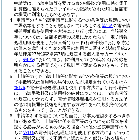
申請等は、当該申請等を受ける市の機関の使用に係る電子
計算機に備えられたファイルへの記録がされた時に当該市
の機関に到達したものとみなす。
4
申請等のうち当該申請等に関する他の条例等の規定におい
て署名等をすることが規定されているものを
第1項
の電子情
報処理組織を使用する方法により行う場合には、当該署名
等については、当該条例等の規定にかかわらず、電子情報
処理組織を使用した個人番号カード
(行政手続における特定
の個人を識別するための番号の利用等に関する法律
(平成25
年法律第27号)
第2条第7項に規定する個人番号カードをい
う。
第8条
において同じ。)
の利用その他の氏名又は名称を
明らかにする措置であって規則等で定めるものをもって代
えることができる。
5
申請等のうち当該申請等に関する他の条例等の規定におい
て手数料又は使用料の納付の方法が規定されているものを
第1項
の電子情報処理組織を使用する方法により行う場合に
は、当該手数料又は使用料の納付については、当該条例等
の規定にかかわらず、電子情報処理組織を使用する方法そ
の他の情報通信技術を利用する方法であって規則等で定め
るものをもってすることができる。
6
申請等をする者について対面により本人確認をするべき事
情がある場合、申請等に係る書面等のうちにその原本を確
認する必要があるものがある場合その他の当該申請等のう
ちに
第1項
の電子情報処理組織を使用する方法により行うこ
とが困難又は著しく不適当と認められる部分がある場合と