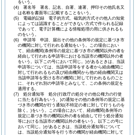
をいう。
(4)
署名等 署名、記名、自署、連署、押印その他氏名又
は名称を書面等に記載することをいう。
(5)
電磁的記録 電子的方式、磁気的方式その他人の知覚
によっては認識することができない方式で作られる記録
であって、電子計算機による情報処理の用に供されるも
のをいう。
(6)
申請等 申請、届出その他の条例等の規定に基づき市
の機関に対して行われる通知をいう。
この場合におい
て、経由機関
(条例等の規定に基づき市の機関以外の者を
経由して行われる申請等における当該市の機関以外の者
をいう。以下この号において同じ。)
があるときは、当該
申請等については、当該申請等をする者から経由機関に
対して行われるもの及び経由機関から他の経由機関又は
当該申請等を受ける市の機関に対して行われるものごと
に、それぞれ別の申請等とみなして、この条例の規定を
適用する。
(7)
処分通知等 処分
(行政庁の処分その他公権力の行使
に当たる行為をいう。)
の通知その他の条例等の規定に基
づき市の機関が行う通知
(不特定の者に対して行うものを
除く。)
をいう。
この場合において、経由機関
(条例等の
規定に基づき市の機関以外の者を経由して行う処分通知
等における当該市の機関以外の者をいう。以下この号に
おいて同じ。)
があるときは、当該処分通知等について
は、当該処分通知等を行う市の機関が経由機関に対して