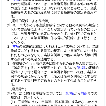
われた縦覧等については、当該縦覧等に関する他の条例等
の規定により書面等により行われたものとみなして、当該
条例等その他の当該縦覧等に関する条例等の規定を適用す
る。
(電磁的記録による作成等)
第6条
作成等のうち当該作成等に関する他の条例等の規定に
おいて書面等により行うことが規定されているものについ
ては、当該条例等の規定にかかわらず、規則等で定めると
ころにより、当該書面等に係る電磁的記録により行うこと
ができる。
2
前項
の電磁的記録により行われた作成等については、当該
作成等に関する他の条例等の規定により書面等により行わ
れたものとみなして、当該条例等その他の当該作成等に関
する条例等の規定を適用する。
3
作成等のうち当該作成等に関する他の条例等の規定におい
て署名等をすることが規定されているものを
第1項
の電磁的
記録により行う場合には、当該署名等については、当該条
例等の規定にかかわらず、氏名又は名称を明らかにする措
置であって規則等で定めるものをもって代えることができ
る。
(適用除外)
第7条
次に掲げる手続等については、
第3条
から
前条
までの
規定は、適用しない。
(1)
手続等のうち、申請等に係る事項に虚偽がないかどう