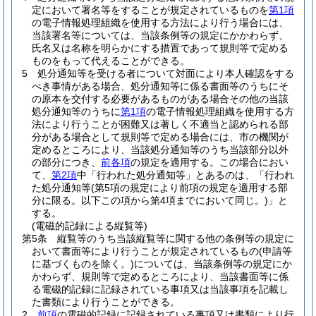
定において署名等をすることが規定されているものを
第1項
の電子情報処理組織を使用する方法により行う場合には、
当該署名等については、当該条例等の規定にかかわらず、
氏名又は名称を明らかにする措置であって規則等で定める
ものをもって代えることができる。
5
処分通知等を受ける者について対面により本人確認をする
べき事情がある場合、処分通知等に係る書面等のうちにそ
の原本を交付する必要があるものがある場合その他の当該
処分通知等のうちに
第1項
の電子情報処理組織を使用する方
法により行うことが困難又は著しく不適当と認められる部
分がある場合として規則等で定める場合には、市の機関が
定めるところにより、当該処分通知等のうち当該部分以外
の部分につき、
前各項
の規定を適用する。
この場合におい
て、
第2項
中「行われた処分通知等」とあるのは、「行われ
た処分通知等
(第5項の規定により前項の規定を適用する部
分に限る。以下この項から第4項までにおいて同じ。)
」と
する。
(電磁的記録による縦覧等)
第5条
縦覧等のうち当該縦覧等に関する他の条例等の規定に
おいて書面等により行うことが規定されているもの
(申請等
に基づくものを除く。)
については、当該条例等の規定にか
かわらず、規則等で定めるところにより、当該書面等に係
る電磁的記録に記録されている事項又は当該事項を記載し
た書類により行うことができる。
2
前項
の電磁的記録に記録されている事項又は書類により行