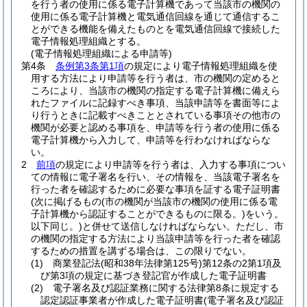
を行う者の使用に係る電子計算機であって当該市の機関の
使用に係る電子計算機と電気通信回線を通じて通信するこ
とができる機能を備えたものとを電気通信回線で接続した
電子情報処理組織とする。
(電子情報処理組織による申請等)
第4条
条例第3条第1項
の規定により電子情報処理組織を使
用する方法により申請等を行う者は、市の機関の定めると
ころにより、当該市の機関の指定する電子計算機に備えら
れたファイルに記録すべき事項、当該申請等を書面等によ
り行うときに記載すべきこととされている事項その他市の
機関が必要と認める事項を、申請等を行う者の使用に係る
電子計算機から入力して、申請等を行わなければならな
い。
2
前項
の規定により申請等を行う者は、入力する事項につい
ての情報に電子署名を行い、その情報を、当該電子署名を
行った者を確認するために必要な事項を証する電子証明書
(次に掲げるもの
(市の機関が当該市の機関の使用に係る電
子計算機から認証することができるものに限る。)
をいう。
以下同じ。)
と併せて送信しなければならない。
ただし、市
の機関の指定する方法により当該申請等を行った者を確認
するための措置を講ずる場合は、この限りでない。
(1)
商業登記法
(昭和38年法律第125号)
第12条の2第1項及
び第3項の規定に基づき登記官が作成した電子証明書
(2)
電子署名及び認証業務に関する法律第8条に規定する
認定認証事業者が作成した電子証明書
(電子署名及び認証