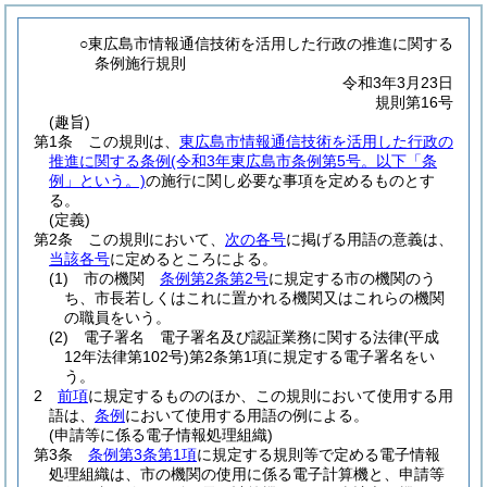
○東広島市情報通信技術を活用した行政の推進に関する
条例施行規則
令和3年3月23日
規則第16号
(趣旨)
第1条
この規則は、
東広島市情報通信技術を活用した行政の
推進に関する条例
(令和3年東広島市条例第5号。以下「条
例」という。)
の施行に関し必要な事項を定めるものとす
る。
(定義)
第2条
この規則において、
次の各号
に掲げる用語の意義は、
当該各号
に定めるところによる。
(1)
市の機関
条例第2条第2号
に規定する市の機関のう
ち、市長若しくはこれに置かれる機関又はこれらの機関
の職員をいう。
(2)
電子署名 電子署名及び認証業務に関する法律
(平成
12年法律第102号)
第2条第1項に規定する電子署名をい
う。
2
前項
に規定するもののほか、この規則において使用する用
語は、
条例
において使用する用語の例による。
(申請等に係る電子情報処理組織)
第3条
条例第3条第1項
に規定する規則等で定める電子情報
処理組織は、市の機関の使用に係る電子計算機と、申請等