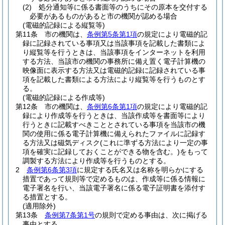
(2)
処分通知等に係る書面等のうちにその原本を交付する
必要があるものがあると市の機関が認める場合
(電磁的記録による縦覧等)
第11条
市の機関は、
条例第5条第1項
の規定により電磁的記
録に記録されている事項又は当該事項を記載した書類によ
り縦覧等を行うときは、当該事項をインターネットを利用
する方法、当該市の機関の事務所に備え置く電子計算機の
映像面に表示する方法又は電磁的記録に記録されている事
項を記載した書類による方法により縦覧等を行うものとす
る。
(電磁的記録による作成等)
第12条
市の機関は、
条例第6条第1項
の規定により電磁的記
録により作成等を行うときは、当該作成等を書面等により
行うときに記載すべきこととされている事項を当該市の機
関の使用に係る電子計算機に備えられたファイルに記録す
る方法又は磁気ディスク
(これに準ずる方法により一定の事
項を確実に記録しておくことができる物を含む。)
をもって
調製する方法により作成等を行うものとする。
2
条例第6条第3項
に規定する氏名又は名称を明らかにする
措置であって規則等で定めるものは、作成等に係る情報に
電子署名を行い、当該電子署名に係る電子証明書を添付す
る措置とする。
(適用除外)
第13条
条例第7条第1号
の規則で定める事由は、次に掲げる
事由とする。