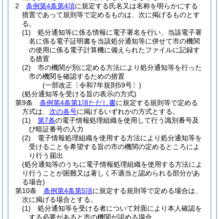
2
条例第4条第4項
に規定する氏名又は名称を明らかにする
措置であって規則等で定めるものは、次に掲げるものとす
る。
(1)
処分通知等に係る情報に電子署名を行い、当該電子署
名に係る電子証明書を当該処分通知等に併せて市の機関
の使用に係る電子計算機に備えられたファイルに記録す
る措置
(2)
市の機関が別に定める方法により処分通知等を行った
市の機関を確認するための措置
(一部改正〔令和7年規則59号〕)
(処分通知等を受ける旨の表示の方式)
第9条
条例第4条第1項ただし書
に規定する規則等で定める
方式は、
次の各号
に掲げるいずれかの方式とする。
(1)
第7条
の電子情報処理組織を使用して行う識別番号及
び暗証番号の入力
(2)
電子情報処理組織を使用する方法により処分通知等を
受けることを希望する旨の市の機関の定めるところによ
り行う届出
(処分通知等のうちに電子情報処理組織を使用する方法によ
り行うことが困難又は著しく不適当と認められる部分があ
る場合)
第10条
条例第4条第5項
に規定する規則等で定める場合は、
次に掲げる場合とする。
(1)
処分通知等を受ける者について対面により本人確認を
する必要があると市の機関が認める場合