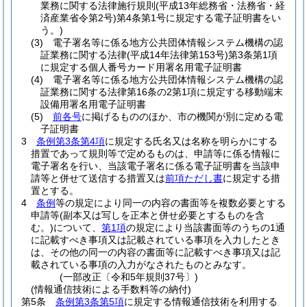
業務に関する法律施行規則
(平成13年総務省・法務省・経
済産業省令第2号)
第4条第1号に規定する電子証明書をい
う。)
(3)
電子署名等に係る地方公共団体情報システム機構の認
証業務に関する法律
(平成14年法律第153号)
第3条第1項
に規定する個人番号カード用署名用電子証明書
(4)
電子署名等に係る地方公共団体情報システム機構の認
証業務に関する法律第16条の2第1項に規定する移動端末
設備用署名用電子証明書
(5)
前各号
に掲げるもののほか、市の機関が別に定める電
子証明書
3
条例第3条第4項
に規定する氏名又は名称を明らかにする
措置であって規則等で定めるものは、申請等に係る情報に
電子署名を行い、当該電子署名に係る電子証明書を当該申
請等と併せて送信する措置又は
前項ただし書
に規定する措
置とする。
4
条例
等の規定により同一の内容の書面等を複数必要とする
申請等
(副本又は写しを正本と併せ必要とするものを含
む。)
について、
第1項
の規定により当該書面等のうちの1通
に記載すべき事項又は記載されている事項を入力したとき
は、その他の同一の内容の書面等に記載すべき事項又は記
載されている事項の入力がなされたものとみなす。
(一部改正〔令和5年規則37号〕)
(情報通信技術による手数料等の納付)
第5条
条例第3条第5項
に規定する情報通信技術を利用する