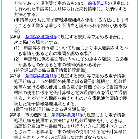
方法であって規則等で定めるものは、
前条第1項
の規定によ
り行われた申請等により得られた納付情報により納付する
方法とする。
(申請等のうちに電子情報処理組織を使用する方法により行
うことが困難又は著しく不適当と認められる部分がある場
合)
第6条
条例第3条第6項
に規定する規則等で定める場合は、
次に掲げる場合とする。
(1)
申請等を行う者について対面により本人確認をするべ
き事情があると市の機関が認める場合
(2)
申請等に係る書面等のうちにその原本を確認する必要
があるものがあると市の機関が認める場合
(処分通知等に係る電子情報処理組織)
第7条
条例第4条第1項
に規定する規則等で定める電子情報
処理組織は、市の機関の使用に係る電子計算機と、処分通
知等を受ける者の使用に係る電子計算機であって当該市の
機関の使用に係る電子計算機と電気通信回線を通じて通信
することができる機能を備えたものとを電気通信回線で接
続した電子情報処理組織とする。
(電子情報処理組織による処分通知等)
第8条
市の機関は、
条例第4条第1項
の規定により電子情報
処理組織を使用する方法により処分通知等を行うときは、
当該処分通知等を書面等により行うときに記載すべきこと
とされている事項を、市の機関の使用に係る電子計算機に
備えられたファイルに記録しなければならない。