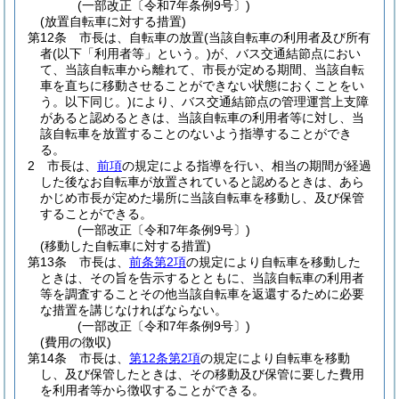
(一部改正〔令和7年条例9号〕)
(放置自転車に対する措置)
第12条
市長は、自転車の放置
(当該自転車の利用者及び所有
者
(以下「利用者等」という。)
が、バス交通結節点におい
て、当該自転車から離れて、市長が定める期間、当該自転
車を直ちに移動させることができない状態におくことをい
う。以下同じ。)
により、バス交通結節点の管理運営上支障
があると認めるときは、当該自転車の利用者等に対し、当
該自転車を放置することのないよう指導することができ
る。
2
市長は、
前項
の規定による指導を行い、相当の期間が経過
した後なお自転車が放置されていると認めるときは、あら
かじめ市長が定めた場所に当該自転車を移動し、及び保管
することができる。
(一部改正〔令和7年条例9号〕)
(移動した自転車に対する措置)
第13条
市長は、
前条第2項
の規定により自転車を移動した
ときは、その旨を告示するとともに、当該自転車の利用者
等を調査することその他当該自転車を返還するために必要
な措置を講じなければならない。
(一部改正〔令和7年条例9号〕)
(費用の徴収)
第14条
市長は、
第12条第2項
の規定により自転車を移動
し、及び保管したときは、その移動及び保管に要した費用
を利用者等から徴収することができる。