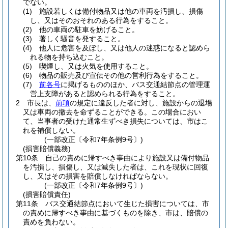
でない。
(1)
施設若しくは備付物品又は他の車両を汚損し、損傷
し、又はそのおそれのある行為をすること。
(2)
他の車両の駐車を妨げること。
(3)
著しく騒音を発すること。
(4)
他人に危害を及ぼし、又は他人の迷惑になると認めら
れる物を持ち込むこと。
(5)
喫煙し、又は火気を使用すること。
(6)
物品の販売及び宣伝その他の営利行為をすること。
(7)
前各号
に掲げるもののほか、バス交通結節点の管理運
営上支障があると認められる行為をすること。
2
市長は、
前項
の規定に違反した者に対し、施設からの退場
又は車両の撤去を命ずることができる。
この場合におい
て、当事者の受けた通常生ずべき損失については、市はこ
れを補償しない。
(一部改正〔令和7年条例9号〕)
(損害賠償義務)
第10条
自己の責めに帰すべき事由により施設又は備付物品
を汚損し、損傷し、又は滅失した者は、これを現状に回復
し、又はその損害を賠償しなければならない。
(一部改正〔令和7年条例9号〕)
(損害賠償責任)
第11条
バス交通結節点において生じた損害については、市
の責めに帰すべき事由に基づくものを除き、市は、賠償の
責めを負わない。