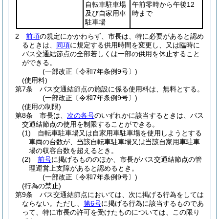
自転車駐車場
午前零時から午後12
及び自家用車
時まで
駐車場
2
前項
の規定にかかわらず、市長は、特に必要があると認め
るときは、
同項
に規定する供用時間を変更し、又は臨時に
バス交通結節点の全部若しくは一部の供用を休止すること
ができる。
(一部改正〔令和7年条例9号〕)
(使用料)
第7条
バス交通結節点の施設に係る使用料は、無料とする。
(一部改正〔令和7年条例9号〕)
(使用の制限)
第8条
市長は、
次の各号
のいずれかに該当するときは、バス
交通結節点の使用を制限することができる。
(1)
自転車駐車場又は自家用車駐車場を使用しようとする
車両の台数が、当該自転車駐車場又は当該自家用車駐車
場の収容台数を超えるとき。
(2)
前号
に掲げるもののほか、市長がバス交通結節点の管
理運営上支障があると認めるとき。
(一部改正〔令和7年条例9号〕)
(行為の禁止)
第9条
バス交通結節点においては、次に掲げる行為をしては
ならない。
ただし、
第6号
に掲げる行為に該当するものであ
って、特に市長の許可を受けたものについては、この限り