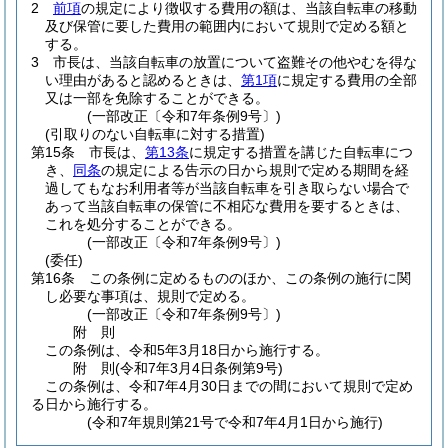
2
前項
の規定により徴収する費用の額は、当該自転車の移動
及び保管に要した費用の範囲内において規則で定める額と
する。
3
市長は、当該自転車の放置について盗難その他やむを得な
い理由があると認めるときは、
第1項
に規定する費用の全部
又は一部を免除することができる。
(一部改正〔令和7年条例9号〕)
(引取りのない自転車に対する措置)
第15条
市長は、
第13条
に規定する措置を講じた自転車につ
き、
同条
の規定による告示の日から規則で定める期間を経
過してもなお利用者等が当該自転車を引き取らない場合で
あって当該自転車の保管に不相応な費用を要するときは、
これを処分することができる。
(一部改正〔令和7年条例9号〕)
(委任)
第16条
この条例に定めるもののほか、この条例の施行に関
し必要な事項は、規則で定める。
(一部改正〔令和7年条例9号〕)
附
則
この条例は、令和5年3月18日から施行する。
附
則
(令和7年3月4日
条例第9号)
この条例は、令和7年4月30日までの間において規則で定め
る日から施行する。
(令和7年規則第21号で令和7年4月1日から施行)