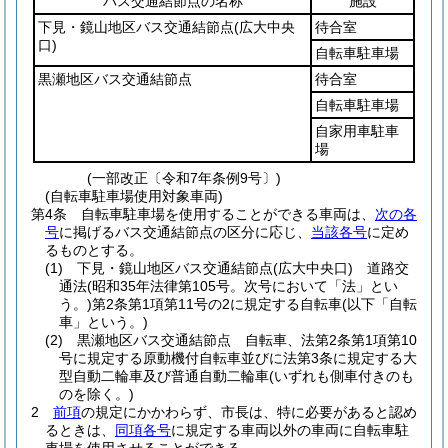
バス交通結節点の名称
施設
下見・鏡山地区バス交通結節点
(広大中央
待合室
口)
自転車駐車場
黒瀬地区バス交通結節点
待合室
自転車駐車場
自家用車駐車
場
(一部改正〔令和7年条例9号〕)
(自転車駐車場使用対象車両)
第4条
自転車駐車場を使用することができる車両は、
次の各
号
に掲げるバス交通結節点の区分に応じ、
当該各号
に定め
るものとする。
(1)
下見・鏡山地区バス交通結節点
(広大中央口)
道路交
通法
(昭和35年法律第105号。次号において「法」とい
う。)
第2条第1項第11号の2に規定する自転車
(以下「自転
車」という。)
(2)
黒瀬地区バス交通結節点 自転車、法第2条第1項第10
号に規定する原動機付自転車並びに法第3条に規定する大
型自動二輪車及び普通自動二輪車
(いずれも側車付きのも
のを除く。)
2
前項
の規定にかかわらず、市長は、特に必要があると認め
るときは、
同項各号
に規定する車両以外の車両に自転車駐