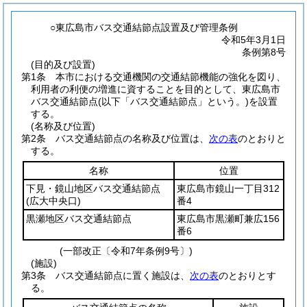
○東広島市バス交通結節点設置及び管理条例
令和5年3月1日
条例第8号
(目的及び設置)
第1条
本市における交通機関の交通結節機能の強化を図り、
利用者の利便の増進に資することを目的として、東広島市
バス交通結節点
(以下「バス交通結節点」という。)
を設置
する。
(名称及び位置)
第2条
バス交通結節点の名称及び位置は、
次の表
のとおりと
する。
名称
位置
下見・鏡山地区バス交通結節点
東広島市鏡山一丁目312
(広大中央口)
番4
黒瀬地区バス交通結節点
東広島市黒瀬町兼広156
番6
(一部改正〔令和7年条例9号〕)
(施設)
第3条
バス交通結節点に置く施設は、
次の表
のとおりとす
る。