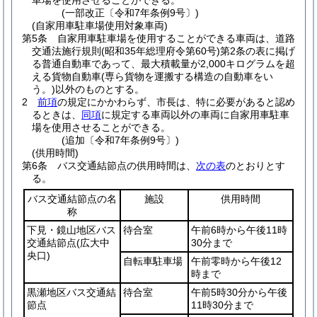
車場を使用させることができる。
(一部改正〔令和7年条例9号〕)
(自家用車駐車場使用対象車両)
第5条
自家用車駐車場を使用することができる車両は、道路
交通法施行規則
(昭和35年総理府令第60号)
第2条の表に掲げ
る普通自動車であって、最大積載量が2,000キログラムを超
える貨物自動車
(専ら貨物を運搬する構造の自動車をい
う。)
以外のものとする。
2
前項
の規定にかかわらず、市長は、特に必要があると認め
るときは、
同項
に規定する車両以外の車両に自家用車駐車
場を使用させることができる。
(追加〔令和7年条例9号〕)
(供用時間)
第6条
バス交通結節点の供用時間は、
次の表
のとおりとす
る。
バス交通結節点の名
施設
供用時間
称
下見・鏡山地区バス
待合室
午前6時から午後11時
交通結節点
(広大中
30分まで
央口)
自転車駐車場
午前零時から午後12
時まで
黒瀬地区バス交通結
待合室
午前5時30分から午後
節点
11時30分まで