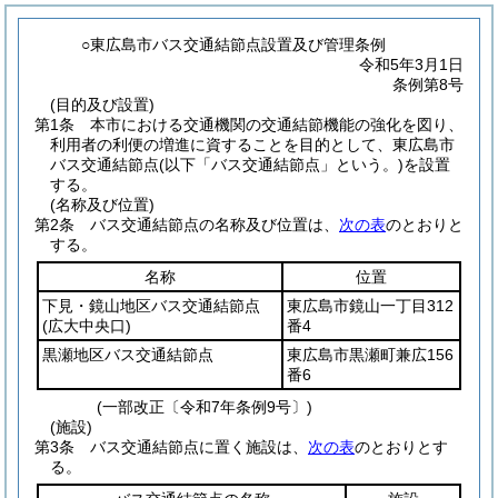
○東広島市バス交通結節点設置及び管理条例
令和5年3月1日
条例第8号
(目的及び設置)
第1条
本市における交通機関の交通結節機能の強化を図り、
利用者の利便の増進に資することを目的として、東広島市
バス交通結節点
(以下「バス交通結節点」という。)
を設置
する。
(名称及び位置)
第2条
バス交通結節点の名称及び位置は、
次の表
のとおりと
する。
名称
位置
下見・鏡山地区バス交通結節点
東広島市鏡山一丁目312
(広大中央口)
番4
黒瀬地区バス交通結節点
東広島市黒瀬町兼広156
番6
(一部改正〔令和7年条例9号〕)
(施設)
第3条
バス交通結節点に置く施設は、
次の表
のとおりとす
る。