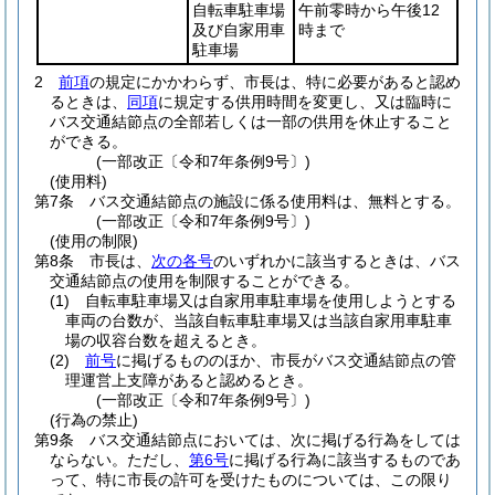
自転車駐車場
午前零時から午後12
及び自家用車
時まで
駐車場
2
前項
の規定にかかわらず、市長は、特に必要があると認め
るときは、
同項
に規定する供用時間を変更し、又は臨時に
バス交通結節点の全部若しくは一部の供用を休止すること
ができる。
(一部改正〔令和7年条例9号〕)
(使用料)
第7条
バス交通結節点の施設に係る使用料は、無料とする。
(一部改正〔令和7年条例9号〕)
(使用の制限)
第8条
市長は、
次の各号
のいずれかに該当するときは、バス
交通結節点の使用を制限することができる。
(1)
自転車駐車場又は自家用車駐車場を使用しようとする
車両の台数が、当該自転車駐車場又は当該自家用車駐車
場の収容台数を超えるとき。
(2)
前号
に掲げるもののほか、市長がバス交通結節点の管
理運営上支障があると認めるとき。
(一部改正〔令和7年条例9号〕)
(行為の禁止)
第9条
バス交通結節点においては、次に掲げる行為をしては
ならない。
ただし、
第6号
に掲げる行為に該当するものであ
って、特に市長の許可を受けたものについては、この限り