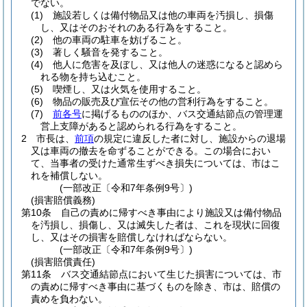
でない。
(1)
施設若しくは備付物品又は他の車両を汚損し、損傷
し、又はそのおそれのある行為をすること。
(2)
他の車両の駐車を妨げること。
(3)
著しく騒音を発すること。
(4)
他人に危害を及ぼし、又は他人の迷惑になると認めら
れる物を持ち込むこと。
(5)
喫煙し、又は火気を使用すること。
(6)
物品の販売及び宣伝その他の営利行為をすること。
(7)
前各号
に掲げるもののほか、バス交通結節点の管理運
営上支障があると認められる行為をすること。
2
市長は、
前項
の規定に違反した者に対し、施設からの退場
又は車両の撤去を命ずることができる。
この場合におい
て、当事者の受けた通常生ずべき損失については、市はこ
れを補償しない。
(一部改正〔令和7年条例9号〕)
(損害賠償義務)
第10条
自己の責めに帰すべき事由により施設又は備付物品
を汚損し、損傷し、又は滅失した者は、これを現状に回復
し、又はその損害を賠償しなければならない。
(一部改正〔令和7年条例9号〕)
(損害賠償責任)
第11条
バス交通結節点において生じた損害については、市
の責めに帰すべき事由に基づくものを除き、市は、賠償の
責めを負わない。