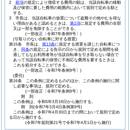
2
前項
の規定により徴収する費用の額は、当該自転車の移動
及び保管に要した費用の範囲内において規則で定める額と
する。
3
市長は、当該自転車の放置について盗難その他やむを得な
い理由があると認めるときは、
第1項
に規定する費用の全部
又は一部を免除することができる。
(一部改正〔令和7年条例9号〕)
(引取りのない自転車に対する措置)
第15条
市長は、
第13条
に規定する措置を講じた自転車につ
き、
同条
の規定による告示の日から規則で定める期間を経
過してもなお利用者等が当該自転車を引き取らない場合で
あって当該自転車の保管に不相応な費用を要するときは、
これを処分することができる。
(一部改正〔令和7年条例9号〕)
(委任)
第16条
この条例に定めるもののほか、この条例の施行に関
し必要な事項は、規則で定める。
(一部改正〔令和7年条例9号〕)
附
則
この条例は、令和5年3月18日から施行する。
附
則
(令和7年3月4日
条例第9号)
この条例は、令和7年4月30日までの間において規則で定め
る日から施行する。
(令和7年規則第21号で令和7年4月1日から施行)