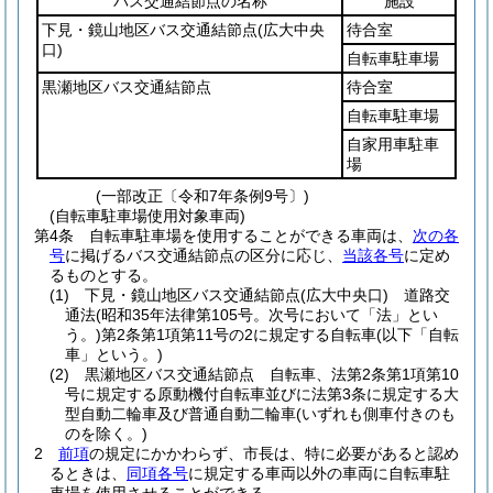
バス交通結節点の名称
施設
下見・鏡山地区バス交通結節点
(広大中央
待合室
口)
自転車駐車場
黒瀬地区バス交通結節点
待合室
自転車駐車場
自家用車駐車
場
(一部改正〔令和7年条例9号〕)
(自転車駐車場使用対象車両)
第4条
自転車駐車場を使用することができる車両は、
次の各
号
に掲げるバス交通結節点の区分に応じ、
当該各号
に定め
るものとする。
(1)
下見・鏡山地区バス交通結節点
(広大中央口)
道路交
通法
(昭和35年法律第105号。次号において「法」とい
う。)
第2条第1項第11号の2に規定する自転車
(以下「自転
車」という。)
(2)
黒瀬地区バス交通結節点 自転車、法第2条第1項第10
号に規定する原動機付自転車並びに法第3条に規定する大
型自動二輪車及び普通自動二輪車
(いずれも側車付きのも
のを除く。)
2
前項
の規定にかかわらず、市長は、特に必要があると認め
るときは、
同項各号
に規定する車両以外の車両に自転車駐