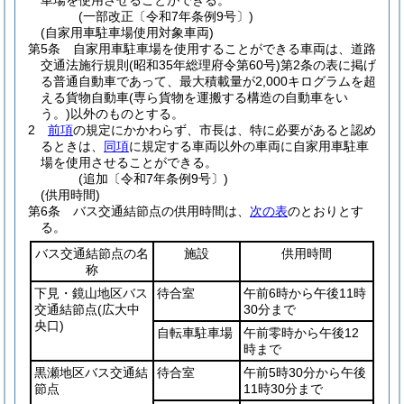
車場を使用させることができる。
(一部改正〔令和7年条例9号〕)
(自家用車駐車場使用対象車両)
第5条
自家用車駐車場を使用することができる車両は、道路
交通法施行規則
(昭和35年総理府令第60号)
第2条の表に掲げ
る普通自動車であって、最大積載量が2,000キログラムを超
える貨物自動車
(専ら貨物を運搬する構造の自動車をい
う。)
以外のものとする。
2
前項
の規定にかかわらず、市長は、特に必要があると認め
るときは、
同項
に規定する車両以外の車両に自家用車駐車
場を使用させることができる。
(追加〔令和7年条例9号〕)
(供用時間)
第6条
バス交通結節点の供用時間は、
次の表
のとおりとす
る。
バス交通結節点の名
施設
供用時間
称
下見・鏡山地区バス
待合室
午前6時から午後11時
交通結節点
(広大中
30分まで
央口)
自転車駐車場
午前零時から午後12
時まで
黒瀬地区バス交通結
待合室
午前5時30分から午後
節点
11時30分まで