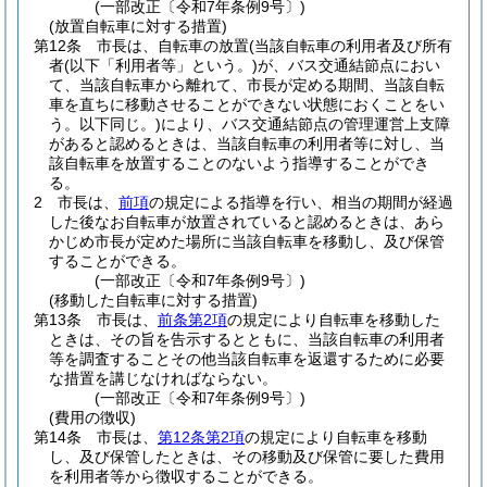
(一部改正〔令和7年条例9号〕)
(放置自転車に対する措置)
第12条
市長は、自転車の放置
(当該自転車の利用者及び所有
者
(以下「利用者等」という。)
が、バス交通結節点におい
て、当該自転車から離れて、市長が定める期間、当該自転
車を直ちに移動させることができない状態におくことをい
う。以下同じ。)
により、バス交通結節点の管理運営上支障
があると認めるときは、当該自転車の利用者等に対し、当
該自転車を放置することのないよう指導することができ
る。
2
市長は、
前項
の規定による指導を行い、相当の期間が経過
した後なお自転車が放置されていると認めるときは、あら
かじめ市長が定めた場所に当該自転車を移動し、及び保管
することができる。
(一部改正〔令和7年条例9号〕)
(移動した自転車に対する措置)
第13条
市長は、
前条第2項
の規定により自転車を移動した
ときは、その旨を告示するとともに、当該自転車の利用者
等を調査することその他当該自転車を返還するために必要
な措置を講じなければならない。
(一部改正〔令和7年条例9号〕)
(費用の徴収)
第14条
市長は、
第12条第2項
の規定により自転車を移動
し、及び保管したときは、その移動及び保管に要した費用
を利用者等から徴収することができる。