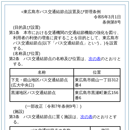
○東広島市バス交通結節点設置及び管理条例
令和5年3月1日
条例第8号
(目的及び設置)
第1条
本市における交通機関の交通結節機能の強化を図り、
利用者の利便の増進に資することを目的として、東広島市
バス交通結節点
(以下「バス交通結節点」という。)
を設置
する。
(名称及び位置)
第2条
バス交通結節点の名称及び位置は、
次の表
のとおりと
する。
名称
位置
下見・鏡山地区バス交通結節点
東広島市鏡山一丁目312
(広大中央口)
番4
黒瀬地区バス交通結節点
東広島市黒瀬町兼広156
番6
(一部改正〔令和7年条例9号〕)
(施設)
第3条
バス交通結節点に置く施設は、
次の表
のとおりとす
る。