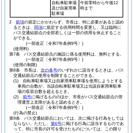
自転車駐車場
午前零時から午後12
及び自家用車
時まで
駐車場
2
前項
の規定にかかわらず、市長は、特に必要があると認め
るときは、
同項
に規定する供用時間を変更し、又は臨時に
バス交通結節点の全部若しくは一部の供用を休止すること
ができる。
(一部改正〔令和7年条例9号〕)
(使用料)
第7条
バス交通結節点の施設に係る使用料は、無料とする。
(一部改正〔令和7年条例9号〕)
(使用の制限)
第8条
市長は、
次の各号
のいずれかに該当するときは、バス
交通結節点の使用を制限することができる。
(1)
自転車駐車場又は自家用車駐車場を使用しようとする
車両の台数が、当該自転車駐車場又は当該自家用車駐車
場の収容台数を超えるとき。
(2)
前号
に掲げるもののほか、市長がバス交通結節点の管
理運営上支障があると認めるとき。
(一部改正〔令和7年条例9号〕)
(行為の禁止)
第9条
バス交通結節点においては、次に掲げる行為をしては
ならない。
ただし、
第6号
に掲げる行為に該当するものであ
って、特に市長の許可を受けたものについては、この限り