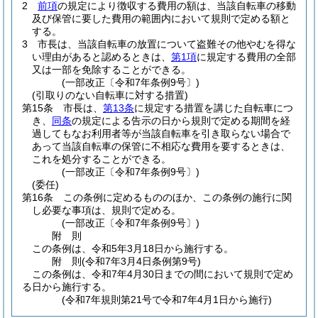
2
前項
の規定により徴収する費用の額は、当該自転車の移動
及び保管に要した費用の範囲内において規則で定める額と
する。
3
市長は、当該自転車の放置について盗難その他やむを得な
い理由があると認めるときは、
第1項
に規定する費用の全部
又は一部を免除することができる。
(一部改正〔令和7年条例9号〕)
(引取りのない自転車に対する措置)
第15条
市長は、
第13条
に規定する措置を講じた自転車につ
き、
同条
の規定による告示の日から規則で定める期間を経
過してもなお利用者等が当該自転車を引き取らない場合で
あって当該自転車の保管に不相応な費用を要するときは、
これを処分することができる。
(一部改正〔令和7年条例9号〕)
(委任)
第16条
この条例に定めるもののほか、この条例の施行に関
し必要な事項は、規則で定める。
(一部改正〔令和7年条例9号〕)
附
則
この条例は、令和5年3月18日から施行する。
附
則
(令和7年3月4日
条例第9号)
この条例は、令和7年4月30日までの間において規則で定め
る日から施行する。
(令和7年規則第21号で令和7年4月1日から施行)