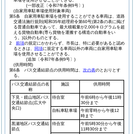
車場を使用させることができる。
(一部改正〔令和7年条例9号〕)
(自家用車駐車場使用対象車両)
第5条
自家用車駐車場を使用することができる車両は、道路
交通法施行規則
(昭和35年総理府令第60号)
第2条の表に掲げ
る普通自動車であって、最大積載量が2,000キログラムを超
える貨物自動車
(専ら貨物を運搬する構造の自動車をい
う。)
以外のものとする。
2
前項
の規定にかかわらず、市長は、特に必要があると認め
るときは、
同項
に規定する車両以外の車両に自家用車駐車
場を使用させることができる。
(追加〔令和7年条例9号〕)
(供用時間)
第6条
バス交通結節点の供用時間は、
次の表
のとおりとす
る。
バス交通結節点の名
施設
供用時間
称
下見・鏡山地区バス
待合室
午前6時から午後11時
交通結節点
(広大中
30分まで
央口)
自転車駐車場
午前零時から午後12
時まで
黒瀬地区バス交通結
待合室
午前5時30分から午後
節点
11時30分まで