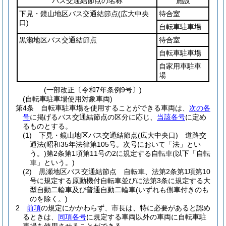
バス交通結節点の名称
施設
下見・鏡山地区バス交通結節点
(広大中央
待合室
口)
自転車駐車場
黒瀬地区バス交通結節点
待合室
自転車駐車場
自家用車駐車
場
(一部改正〔令和7年条例9号〕)
(自転車駐車場使用対象車両)
第4条
自転車駐車場を使用することができる車両は、
次の各
号
に掲げるバス交通結節点の区分に応じ、
当該各号
に定め
るものとする。
(1)
下見・鏡山地区バス交通結節点
(広大中央口)
道路交
通法
(昭和35年法律第105号。次号において「法」とい
う。)
第2条第1項第11号の2に規定する自転車
(以下「自転
車」という。)
(2)
黒瀬地区バス交通結節点 自転車、法第2条第1項第10
号に規定する原動機付自転車並びに法第3条に規定する大
型自動二輪車及び普通自動二輪車
(いずれも側車付きのも
のを除く。)
2
前項
の規定にかかわらず、市長は、特に必要があると認め
るときは、
同項各号
に規定する車両以外の車両に自転車駐