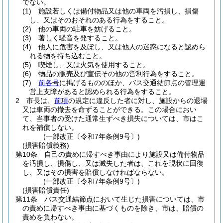
でない。
(1)
施設若しくは備付物品又は他の車両を汚損し、損傷
し、又はそのおそれのある行為をすること。
(2)
他の車両の駐車を妨げること。
(3)
著しく騒音を発すること。
(4)
他人に危害を及ぼし、又は他人の迷惑になると認めら
れる物を持ち込むこと。
(5)
喫煙し、又は火気を使用すること。
(6)
物品の販売及び宣伝その他の営利行為をすること。
(7)
前各号
に掲げるもののほか、バス交通結節点の管理運
営上支障があると認められる行為をすること。
2
市長は、
前項
の規定に違反した者に対し、施設からの退場
又は車両の撤去を命ずることができる。
この場合におい
て、当事者の受けた通常生ずべき損失については、市はこ
れを補償しない。
(一部改正〔令和7年条例9号〕)
(損害賠償義務)
第10条
自己の責めに帰すべき事由により施設又は備付物品
を汚損し、損傷し、又は滅失した者は、これを現状に回復
し、又はその損害を賠償しなければならない。
(一部改正〔令和7年条例9号〕)
(損害賠償責任)
第11条
バス交通結節点において生じた損害については、市
の責めに帰すべき事由に基づくものを除き、市は、賠償の
責めを負わない。