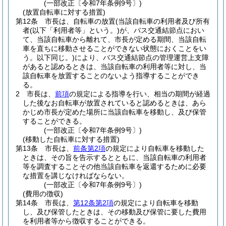
(一部改正〔令和7年条例9号〕)
(放置自転車に対する措置)
第12条
市長は、自転車の放置
(当該自転車の利用者及び所有
者
(以下「利用者等」という。)
が、バス交通結節点におい
て、当該自転車から離れて、市長が定める期間、当該自転
車を直ちに移動させることができない状態におくことをい
う。以下同じ。)
により、バス交通結節点の管理運営上支障
があると認めるときは、当該自転車の利用者等に対し、当
該自転車を放置することのないよう指導することができ
る。
2
市長は、
前項
の規定による指導を行い、相当の期間が経過
した後なお自転車が放置されていると認めるときは、あら
かじめ市長が定めた場所に当該自転車を移動し、及び保管
することができる。
(一部改正〔令和7年条例9号〕)
(移動した自転車に対する措置)
第13条
市長は、
前条第2項
の規定により自転車を移動した
ときは、その旨を告示するとともに、当該自転車の利用者
等を調査することその他当該自転車を返還するために必要
な措置を講じなければならない。
(一部改正〔令和7年条例9号〕)
(費用の徴収)
第14条
市長は、
第12条第2項
の規定により自転車を移動
し、及び保管したときは、その移動及び保管に要した費用
を利用者等から徴収することができる。