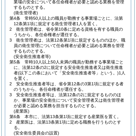
業場の安全について各任命権者が必要と認める業務を管理
するものとする。
(衛生管理者)
第4条
常時50人以上の職員が勤務する事業場ごとに、法第
12条第1項に規定する衛生管理者1人を置く。
2
衛生管理者は、省令第10条に定める資格を有する職員の
うちから、各任命権者が選任する。
3
衛生管理者は、法第12条第1項に規定するもののほか、職
員の衛生管理について任命権者が必要と認める業務を管理
するものとする。
(安全衛生推進者等)
第5条
常時10人以上50人未満の職員が勤務する事業場ごと
に、法第12条の2に規定する安全衛生推進者又は衛生推進
者
(以下この条において「安全衛生推進者等」という。)
1人
を置く。
2
安全衛生推進者等は、省令第12条の3第1項に規定する者
のうちから、各任命権者が選任する。
3
安全衛生推進者等は、法第12条の2に規定するもののほ
か、事業場の安全衛生について安全管理者又は衛生管理者
が必要と認める業務を担当するものとする。
(産業医)
第6条
本市に、法第13条第1項に規定する産業医を置く。
2
産業医は、法第13条第1項に定める職務を行うものとす
る。
(安全衛生委員会の設置)