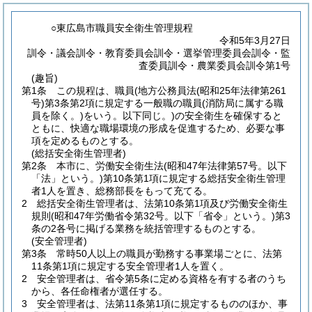
○東広島市職員安全衛生管理規程
令和5年3月27日
訓令・議会訓令・教育委員会訓令・選挙管理委員会訓令・監
査委員訓令・農業委員会訓令第1号
(趣旨)
第1条
この規程は、職員
(地方公務員法
(昭和25年法律第261
号)
第3条第2項に規定する一般職の職員
(消防局に属する職
員を除く。)
をいう。以下同じ。)
の安全衛生を確保すると
ともに、快適な職場環境の形成を促進するため、必要な事
項を定めるものとする。
(総括安全衛生管理者)
第2条
本市に、労働安全衛生法
(昭和47年法律第57号。以下
「法」という。)
第10条第1項に規定する総括安全衛生管理
者1人を置き、総務部長をもって充てる。
2
総括安全衛生管理者は、法第10条第1項及び労働安全衛生
規則
(昭和47年労働省令第32号。以下「省令」という。)
第3
条の2各号に掲げる業務を統括管理するものとする。
(安全管理者)
第3条
常時50人以上の職員が勤務する事業場ごとに、法第
11条第1項に規定する安全管理者1人を置く。
2
安全管理者は、省令第5条に定める資格を有する者のうち
から、各任命権者が選任する。
3
安全管理者は、法第11条第1項に規定するもののほか、事