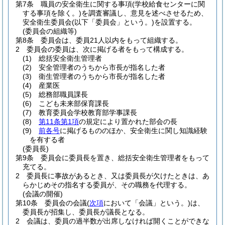
第7条
職員の安全衛生に関する事項
(学校給食センターに関
する事項を除く。)
を調査審議し、意見を述べさせるため、
安全衛生委員会
(以下「委員会」という。)
を設置する。
(委員会の組織等)
第8条
委員会は、委員21人以内をもって組織する。
2
委員会の委員は、次に掲げる者をもって構成する。
(1)
総括安全衛生管理者
(2)
安全管理者のうちから市長が指名した者
(3)
衛生管理者のうちから市長が指名した者
(4)
産業医
(5)
総務部職員課長
(6)
こども未来部保育課長
(7)
教育委員会学校教育部学事課長
(8)
第11条第1項
の規定により置かれた部会の長
(9)
前各号
に掲げるもののほか、安全衛生に関し知識経験
を有する者
(委員長)
第9条
委員会に委員長を置き、総括安全衛生管理者をもって
充てる。
2
委員長に事故があるとき、又は委員長が欠けたときは、あ
らかじめその指名する委員が、その職務を代理する。
(会議の開催)
第10条
委員会の会議
(
次項
において「会議」という。)
は、
委員長が招集し、委員長が議長となる。
2
会議は、委員の過半数が出席しなければ開くことができな