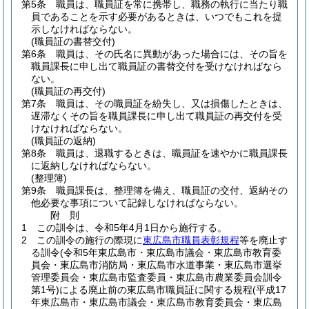
第5条
職員は、職員証を常に携帯し、職務の執行に当たり職
員であることを示す必要があるときは、いつでもこれを提
示しなければならない。
(職員証の書替交付)
第6条
職員は、その氏名に異動があった場合には、その旨を
職員課長に申し出て職員証の書替交付を受けなければなら
ない。
(職員証の再交付)
第7条
職員は、その職員証を紛失し、又は損傷したときは、
遅滞なくその旨を職員課長に申し出て職員証の再交付を受
けなければならない。
(職員証の返納)
第8条
職員は、退職するときは、職員証を速やかに職員課長
に返納しなければならない。
(整理簿)
第9条
職員課長は、整理簿を備え、職員証の交付、返納その
他必要な事項について記録しなければならない。
附
則
1
この訓令は、令和5年4月1日から施行する。
2
この訓令の施行の際現に
東広島市職員表彰規程
等を廃止す
る訓令
(令和5年東広島市・東広島市議会・東広島市教育委
員会・東広島市消防局・東広島市水道事業・東広島市選挙
管理委員会・東広島市監査委員・東広島市農業委員会訓令
第1号)
による廃止前の東広島市職員証に関する規程
(平成17
年東広島市・東広島市議会・東広島市教育委員会・東広島