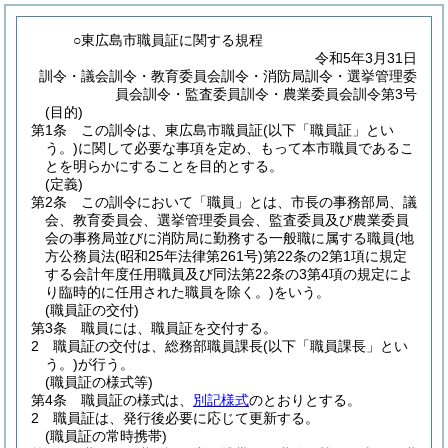
○東広島市職員証に関する規程
令和5年3月31日
訓令・議会訓令・教育委員会訓令・消防局訓令・選挙管理委
員会訓令・監査委員訓令・農業委員会訓令第3号
(目的)
第1条
この訓令は、東広島市職員証
(以下「職員証」とい
う。)
に関して必要な事項を定め、もって本市職員であるこ
とを明らかにすることを目的とする。
(定義)
第2条
この訓令において「職員」とは、市長の事務部局、議
会、教育委員会、選挙管理委員会、監査委員及び農業委員
会の事務局並びに消防局に勤務する一般職に属する職員
(地
方公務員法
(昭和25年法律第261号)
第22条の2第1項に規定
する会計年度任用職員及び同法第22条の3第4項の規定によ
り臨時的に任用された職員を除く。)
をいう。
(職員証の交付)
第3条
職員には、職員証を交付する。
2
職員証の交付は、総務部職員課長
(以下「職員課長」とい
う。)
が行う。
(職員証の様式等)
第4条
職員証の様式は、
別記様式
のとおりとする。
2
職員証は、発行後必要に応じて更新する。
(職員証の常時携帯)