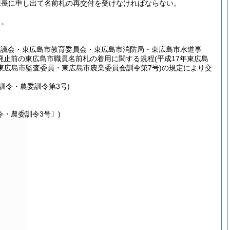
課長に申し出て名前札の再交付を受けなければならない。
る。
市議会・東広島市教育委員会・東広島市消防局・東広島市水道事
廃止前の東広島市職員名前札の着用に関する規程
(平成17年東広島
広島市監査委員・東広島市農業委員会訓令第7号)
の規定により交
令・農委訓令第3号)
・農委訓令3号〕)