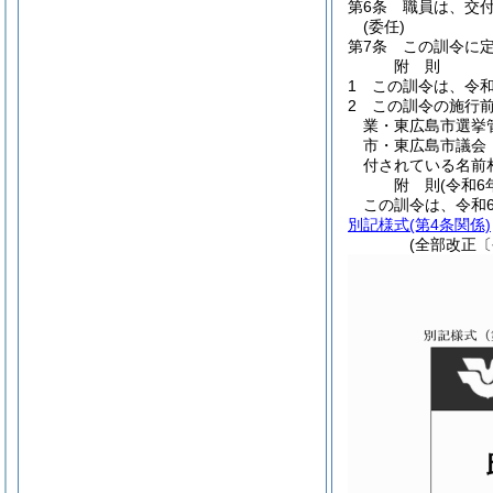
第6条
職員は、交
(委任)
第7条
この訓令に
附
則
1
この訓令は、令和
2
この訓令の施行
業・東広島市選挙
市・東広島市議会
付されている名前
附
則
(令和6
この訓令は、令和6
別記様式
(第4条関係)
(全部改正