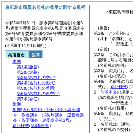
東広島市職員名前札の着用に関する規程
○東広島市職
令和5年3月31日 訓令第6号/議会訓令第6
(趣旨)
号/選挙管理委員会訓令第6号/監査委員訓令
第1条
この訓令は
第6号/教育委員会訓令第6号/農業委員会訓
(以下「名前札」と
令第6号/消防局訓令第6号
(一部改正
(令和6年11月1日施行)
(定義)
第2条
この訓令に
条項目次
沿革
般職に属する職員
本則
(名前札の交付)
第1条
(趣旨)
第3条
職員には、
第2条
(定義)
(名前札の形式)
第3条
(名前札の交付)
第4条
名前札の形
第4条
(名前札の形式)
式は、
別記様式
に
第5条
(名前札の着用)
2
前項本文
の規定
第6条
(名前札の再交付)
項の視認を妨げな
第7条
(委任)
(一部改正
附則
(名前札の着用)
附則
(令和6年10月18日訓令・議会訓
第5条
職員は、勤
令・教委訓令・消防局訓令・選管委訓
りでない。
令・監委訓令・農委訓令第3号)
2
名前札は、通常
別記様式
(第4条関係)
(名前札の再交付)