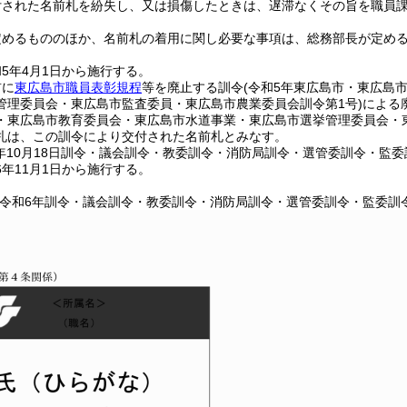
付された名前札を紛失し、又は損傷したときは、遅滞なくその旨を職員
定めるもののほか、名前札の着用に関し必要な事項は、総務部長が定め
5年4月1日から施行する。
前に
東広島市職員表彰規程
等を廃止する訓令
(令和5年東広島市・東広島
管理委員会・東広島市監査委員・東広島市農業委員会訓令第1号)
による
・東広島市教育委員会・東広島市水道事業・東広島市選挙管理委員会・東
札は、この訓令により交付された名前札とみなす。
年10月18日
訓令・議会訓令・教委訓令・消防局訓令・選管委訓令・監委訓
年11月1日から施行する。
〔令和6年訓令・議会訓令・教委訓令・消防局訓令・選管委訓令・監委訓令