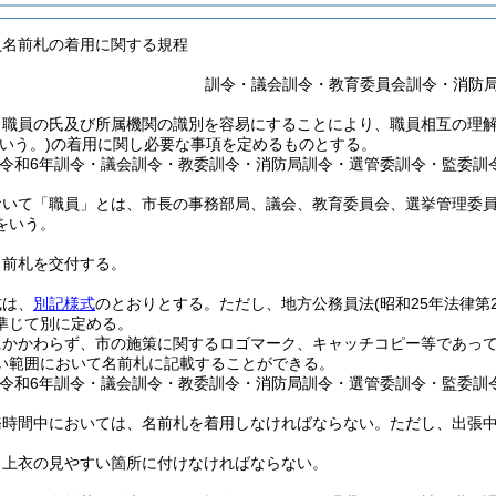
員名前札の着用に関する規程
訓令・議会訓令・教育委員会訓令・消防
、職員の氏及び所属機関の識別を容易にすることにより、職員相互の理
いう。)
の着用に関し必要な事項を定めるものとする。
〔令和6年訓令・議会訓令・教委訓令・消防局訓令・選管委訓令・監委訓令
おいて「職員」とは、市長の事務部局、議会、教育委員会、選挙管理委
をいう。
名前札を交付する。
式は、
別記様式
のとおりとする。
ただし、地方公務員法
(昭和25年法律第2
準じて別に定める。
にかかわらず、市の施策に関するロゴマーク、キャッチコピー等であっ
い範囲において名前札に記載することができる。
〔令和6年訓令・議会訓令・教委訓令・消防局訓令・選管委訓令・監委訓令
務時間中においては、名前札を着用しなければならない。
ただし、出張
、上衣の見やすい箇所に付けなければならない。