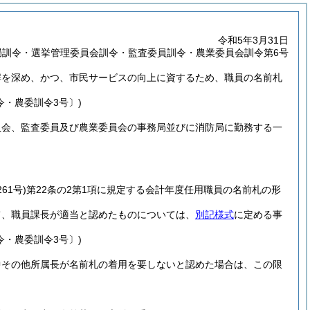
令和5年3月31日
局訓令・選挙管理委員会訓令・監査委員訓令・農業委員会訓令第6号
解を深め、かつ、市民サービスの向上に資するため、職員の名前札
・農委訓令3号〕)
員会、監査委員及び農業委員会の事務局並びに消防局に勤務する一
61号)
第22条の2第1項に規定する会計年度任用職員の名前札の形
て、職員課長が適当と認めたものについては、
別記様式
に定める事
・農委訓令3号〕)
中その他所属長が名前札の着用を要しないと認めた場合は、この限