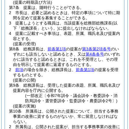
(提案の時期及び方法)
第7条
提案は、随時行うことができる。
2
市長は、必要と認めるときは、特定の事項について特に期
間を定めて提案を募集することができる。
3
提案しようとする職員は、当該提案を総務部総務課長
(以
下「総務課長」という。)
に提出しなければならない。
4
提案に記載すべき事項は、表題、所属、職氏名及び提案内
容とする。
(提案の受理)
第8条
総務課長は、
前条第1項
の提案が
第3条第2項各号
のい
ずれにも該当しないと認めるとき、又は
第4条各号
のいずれ
かに該当すると認めるときは、これを不受理とし、その理
由を明示して提案者に返還するものとする。
2
前項
の場合を除き、総務課長は、
前条第1項
の提案を受理
するものとする。
(提案の公開)
第9条
総務課長は、受理した提案の表題、所属、職氏名及び
提案内容を庁内に公開する。
(一部改正〔令和7年訓令・議会訓令・教委訓令・消
防局訓令・選管委訓令・監委訓令・農委訓令2号〕)
(提案の実施)
第10条
所属長は、公開された提案について、担当する事務
事業の改善に資するものがないか、常に留意しなければな
らない。
2
所属長は、公開された提案が、担当する事務事業の改善に