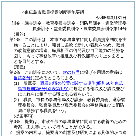
○東広島市職員提案制度実施要綱
令和5年3月31日
訓令・議会訓令・教育委員会訓令・消防局訓令・選挙管理委
員会訓令・監査委員訓令・農業委員会訓令第14号
(目的)
第1条
この訓令は、本市の事務事業に関し職員提案制度を実
施することにより、職員に柔軟で新しい着想を求め、職員
の改善意欲の増進、職員相互の啓発及び自己能力の開発を
図り、もって事務改革の推進及び行政能率の向上を図るこ
とを目的とする。
(定義)
第2条
この訓令において、
次の各号
に掲げる用語の意義は、
当該各号
に定めるところによる。
(1)
所属長
職員の職の設置に関する規則
(昭和60年東広
島市規則第6号)
別表第1の1
に規定する部長及び課長並び
にこれらに相当する職にある者をいう。
(2)
職員 市長の事務部局及び議会、教育委員会、選挙管
理委員会、監査委員及び農業委員会の事務局並びに消防
局に勤務する職員をいう。
(提案事項)
第3条
提案は、市政全般の事務事業に関連する改善のための
考案、工夫等について行うことができる。
2
提案の内容は、提案者の創意及び研究による具体的かつ建