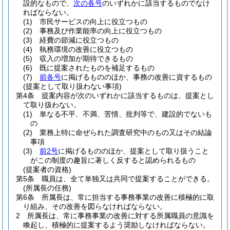
設的なもので、
次の各号
のいずれかに該当するものでなけ
ればならない。
(1)
市民サービスの向上に役立つもの
(2)
事務及び作業能率の向上に役立つもの
(3)
経費の節減に役立つもの
(4)
執務環境の改善に役立つもの
(5)
収入の増加が期待できるもの
(6)
既に提案されたものを補足するもの
(7)
前各号
に掲げるもののほか、事務の改善に資するもの
(提案として取り扱わない事項)
第4条
提案内容が次のいずれかに該当するものは、提案とし
て取り扱わない。
(1)
単なる不平、不満、苦情、批判等で、建設的でないも
の
(2)
業務上特に命ぜられた調査研究中のもの又はその結論
事項
(3)
前2号
に掲げるもののほか、提案として取り扱うこと
がこの制度の趣旨に著しく反すると認められるもの
(提案者の資格)
第5条
職員は、全て単独又は共同で提案することができる。
(所属長の任務)
第6条
所属長は、常に担当する事務事業の改善に積極的に取
り組み、その改善を図らなければならない。
2
所属長は、常に事務事業の改善に対する所属職員の意識を
喚起し、積極的に提案するよう奨励しなければならない。