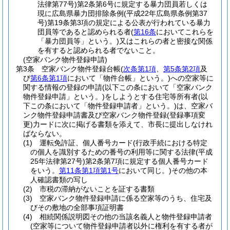
法律第77号)
第2条第6号に規定する暴力団員若しくは
現に広島県暴力団排除条例
(平成22年広島県条例第37
号)
第19条第3項の規定による公表が行われている暴力
団員等であると認められる者
(
第16条
においてこれらを
「暴力団員等」という。)
又はこれらの者と密接な関係
を有すると認められる者でないこと。
(空家バンク物件登録申請)
第3条
空家バンク物件登録台帳
(
次条第1項
、
第5条第2項
及
び
第6条第1項
において「物件台帳」という。)
への空家等に
関する情報の登録の申請
(以下この条において「空家バンク
物件登録申請」という。)
をしようとする住宅等所有者
(以
下この条において「物件登録申請者」という。)
は、空家バ
ンク物件登録申請書及び空家バンク物件登録
(登録事項変
更)
力ードに次に掲げる書類を添えて、市長に提出しなけれ
ばならない。
(1)
運転免許証、個人番号カード
(行政手続における特定
の個人を識別するための番号の利用等に関する法律
(平成
25年法律第27号)
第2条第7項に規定する個人番号カード
をいう。
第11条第1項第1号
において同じ。)
その他の本
人確認書類の写し
(2)
市税の滞納がないことを証する書類
(3)
空家バンク物件登録申請に係る空家等のうち、住宅及
びその敷地の全部事項証明書
(4)
相続関係説明図その他の当該名義人と物件登録申請者
(空家等について物件登録申請者以外に権利を有する者が