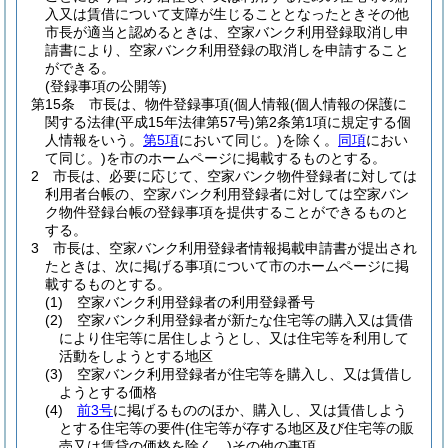
入又は賃借について支障が生じることとなったときその他
市長が適当と認めるときは、空家バンク利用登録取消し申
請書により、空家バンク利用登録の取消しを申請すること
ができる。
(登録事項の公開等)
第15条
市長は、物件登録事項
(個人情報
(個人情報の保護に
関する法律
(平成15年法律第57号)
第2条第1項に規定する個
人情報をいう。
第5項
において同じ。)
を除く。
同項
におい
て同じ。)
を市のホームページに掲載するものとする。
2
市長は、必要に応じて、空家バンク物件登録者に対しては
利用者台帳の、空家バンク利用登録者に対しては空家バン
ク物件登録台帳の登録事項を提供することができるものと
する。
3
市長は、空家バンク利用登録者情報掲載申請書が提出され
たときは、次に掲げる事項について市のホームページに掲
載するものとする。
(1)
空家バンク利用登録者の利用登録番号
(2)
空家バンク利用登録者が新たな住宅等の購入又は賃借
により住宅等に居住しようとし、又は住宅等を利用して
活動をしようとする地区
(3)
空家バンク利用登録者が住宅等を購入し、又は賃借し
ようとする価格
(4)
前3号
に掲げるもののほか、購入し、又は賃借しよう
とする住宅等の要件
(住宅等が存する地区及び住宅等の販
売又は賃貸の価格を除く。)
その他の事項