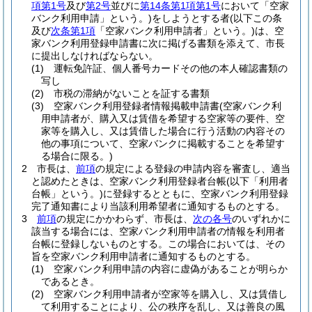
項第1号
及び
第2号
並びに
第14条第1項第1号
において「空家
バンク利用申請」という。)
をしようとする者
(以下この条
及び
次条第1項
「空家バンク利用申請者」という。)
は、空
家バンク利用登録申請書に次に掲げる書類を添えて、市長
に提出しなければならない。
(1)
運転免許証、個人番号カードその他の本人確認書類の
写し
(2)
市税の滞納がないことを証する書類
(3)
空家バンク利用登録者情報掲載申請書
(空家バンク利
用申請者が、購入又は賃借を希望する空家等の要件、空
家等を購入し、又は賃借した場合に行う活動の内容その
他の事項について、空家バンクに掲載することを希望す
る場合に限る。)
2
市長は、
前項
の規定による登録の申請内容を審査し、適当
と認めたときは、空家バンク利用登録者台帳
(以下「利用者
台帳」という。)
に登録するとともに、空家バンク利用登録
完了通知書により当該利用希望者に通知するものとする。
3
前項
の規定にかかわらず、市長は、
次の各号
のいずれかに
該当する場合には、空家バンク利用申請者の情報を利用者
台帳に登録しないものとする。
この場合においては、その
旨を空家バンク利用申請者に通知するものとする。
(1)
空家バンク利用申請の内容に虚偽があることが明らか
であるとき。
(2)
空家バンク利用申請者が空家等を購入し、又は賃借し
て利用することにより、公の秩序を乱し、又は善良の風