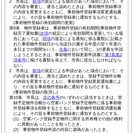
2
市長は、
前項
の規定による届出があった場合において、そ
の内容を審査し、適当と認めたときは、事前物件登録事項
の内容を変更するとともに、事前物件登録事項変更通知書
により、その旨を事前物件登録者に通知するものとする。
(事前物件登録の有効期間の更新)
第9条
物件登録者は、事前物件登録の有効期間
(事前物件登
録完了通知書
(
次項
の規定により有効期間を更新している場
合にあっては、
同項
の規定による通知に係る書類)
に記載さ
れた事前物件登録日から当該日の属する年度の翌々年度の
末日までの期間をいう。
次条
において同じ。)
の更新を申請
しようとするときは、事前物件登録更新申請書に
第7条第2
項各号
に掲げる書類を添えて、市長に提出しなければなら
ない。
2
市長は、
前項
の規定による申請があった場合において、そ
の内容を審査し、適当と認めたときは、登録予定物件台帳
の内容を変更するとともに、事前物件登録更新通知書によ
り、その旨を事前物件登録者に通知するものとする。
(事前物件登録の取消し)
第10条
市長は、
次の各号
のいずれかに該当するときは、登
録予定物件台帳から空家バンク登録予定物件に係る事前物
件登録事項を削除するとともに、事前物件登録取消通知書
により、その旨を事前物件登録者に通知するものとする。
(1)
空家バンク登録予定物件に関する所有権その他の権利
に異動があったことを知ったとき。
(2)
事前物件登録申請の内容に虚偽があったとき。