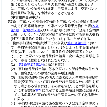
ンク物件登録に係る空家等の売却又は賃貸について支障が
生じることとなったときその他市長が適当と認めるとき
は、空家バンク物件登録取消し申請書により、空家バンク
物件登録の取消しを申請することができる。
(事前物件登録申請)
第7条
空家バンク登録予定物件を空家バンクに登録する意向
のある住宅等所有者は、空家バンク登録予定物件台帳
(
次条
第1項
、
第9条第2項
及び10条第1項において「登録予定物件
台帳」という。)
への空家登録予定物件に関する情報の登録
(以下「事前物件登録」という。)
をすることができる。
2
物件事前登録の申請
(以下この条及び
第10条第1項
におい
て「事前物件登録申請」という。)
をしようとする住宅等所
有者
(以下この条において「事前物件登録申請者」とい
う。)
は、空家バンク物件登録申請書に次に掲げる書類を添
えて、市長に提出しなければならない。
(1)
第3条第1項第1号
に掲げる書類
(2)
事前物件登録申請に係る空家バンク登録予定物件のう
ち、住宅及びその敷地の全部事項証明書
(3)
相続関係説明図その他の当該名義人と事前物件登録申
請者
(空家等について事前物件登録申請者以外に権利を有
する者がある場合には、その者を含む。)
との関係を明ら
かにする書類
(
前号
に規定する全部事項証明書に記載され
ている名義人が事前物件登録申請者以外の者である場合
に限る。)
(4)
事前物件登録申請に係る空家バンク登録予定物件のう