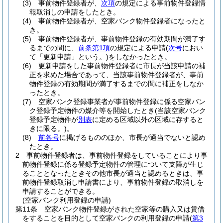
(3)
事前物件登録者が、
次項
の規定による事前物件登録情
報取消しの申請をしたとき。
(4)
事前物件登録者が、空家バンク物件登録者になったと
き。
(5)
事前物件登録者が、事前物件登録の有効期間が満了す
るまでの間に、
前条第1項
の規定による申請
(
次号
におい
て「更新申請」という。)
をしなかったとき。
(6)
更新申請をした事前物件登録者に市長が当該申請の補
正を求めた場合であって、当該事前物件登録者が、事前
物件登録の有効期間が満了するまでの間に補正をしなか
ったとき。
(7)
空家バンク登録事業者が事前物件登録に係る空家バン
ク登録予定物件の媒介等を開始したとき
(当該空家バンク
登録予定物件が
別表
に定める区域以外の区域に存すると
きに限る。)
。
(8)
前各号
に掲げるもののほか、市長が適当でないと認め
たとき。
2
事前物件登録者は、事前物件登録をしていることにより事
前物件登録に係る登録予定物件の管理について支障が生じ
ることとなったときその他市長が適当と認めるときは、事
前物件登録取消し申請書により、事前物件登録の取消しを
申請することができる。
(空家バンク利用登録の申請)
第11条
空家バンク物件登録がされた空家等の購入又は賃借
をすることを目的として空家バンクの利用登録の申請
(
第3