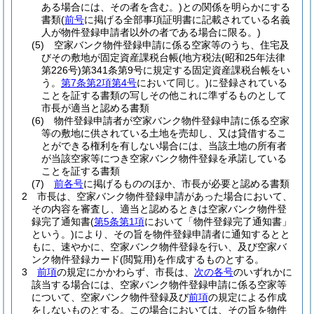
ある場合には、その者を含む。)
との関係を明らかにする
書類
(
前号
に掲げる全部事項証明書に記載されている名義
人が物件登録申請者以外の者である場合に限る。)
(5)
空家バンク物件登録申請に係る空家等のうち、住宅及
びその敷地が固定資産課税台帳
(地方税法
(昭和25年法律
第226号)
第341条第9号に規定する固定資産課税台帳をい
う。
第7条第2項第4号
において同じ。)
に登録されている
ことを証する書類の写しその他これに準ずるものとして
市長が適当と認める書類
(6)
物件登録申請者が空家バンク物件登録申請に係る空家
等の敷地に供されている土地を売却し、又は貸借するこ
とができる権利を有しない場合には、当該土地の所有者
が当該空家等につき空家バンク物件登録を承諾している
ことを証する書類
(7)
前各号
に掲げるもののほか、市長が必要と認める書類
2
市長は、空家バンク物件登録申請があった場合において、
その内容を審査し、適当と認めるときは空家バンク物件登
録完了通知書
(
第5条第1項
において「物件登録完了通知書」
という。)
により、その旨を物件登録申請者に通知するとと
もに、速やかに、空家バンク物件登録を行い、及び空家バ
ンク物件登録カード
(閲覧用)
を作成するものとする。
3
前項
の規定にかかわらず、市長は、
次の各号
のいずれかに
該当する場合には、空家バンク物件登録申請に係る空家等
について、空家バンク物件登録及び
前項
の規定による作成
をしないものとする。
この場合においては、その旨を物件