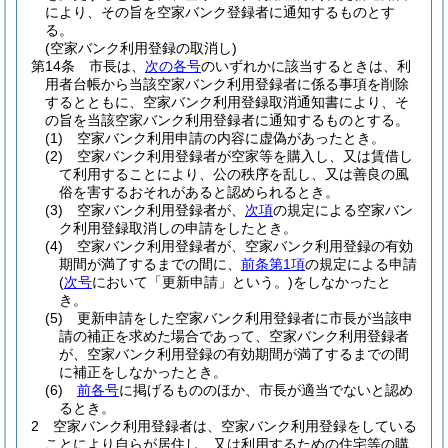
により、その旨を空家バンク登録者に通知するものとす
る。
(空家バンク利用登録の取消し)
第14条
市長は、
次の各号
のいずれかに該当するときは、利
用者台帳から当該空家バンク利用登録者に係る事項を削除
するとともに、空家バンク利用登録取消通知書により、そ
の旨を当該空家バンク利用登録者に通知するものとする。
(1)
空家バンク利用申請の内容に虚偽があったとき。
(2)
空家バンク利用登録者が空家等を購入し、又は賃借し
て利用することにより、公の秩序を乱し、又は善良の風
俗を害するおそれがあると認められるとき。
(3)
空家バンク利用登録者が、
次項
の規定による空家バン
ク利用登録取消しの申請をしたとき。
(4)
空家バンク利用登録者が、空家バンク利用登録の有効
期間が満了するまでの間に、
前条第1項
の規定による申請
(
次号
において「更新申請」という。)
をしなかったと
き。
(5)
更新申請をした空家バンク利用登録者に市長が当該申
請の補正を求めた場合であって、空家バンク利用登録者
が、空家バンク利用登録の有効期間が満了するまでの間
に補正をしなかったとき。
(6)
前各号
に掲げるもののほか、市長が適当でないと認め
るとき。
2
空家バンク利用登録者は、空家バンク利用登録をしている
ことにより自らが居住し、又は利用するための住宅等の購