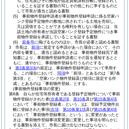
ち、住宅及びその敷地が固定資産課税台帳に登録されて
いることを証する書類の写しその他これに準ずるものと
して市長が適当と認める書類
(5)
事前物件登録申請者が事前物件登録申請に係る空家バ
ンク登録予定物件の敷地に供されている土地を売却し、
又は貸借することができる権利を有しない場合には、当
該土地の所有者が当該空家バンク登録予定物件につき事
前物件登録を承諾していることを証する書類
(6)
前各号
に掲げるもののほか、市長が必要と認める書類
3
市長は、
前項
に規定する申請があった場合において、その
内容を審査し、適当と認めるときは、事前物件登録完了通
知書により、事前物件登録申請者にその旨を通知するとと
もに、速やかに、事前物件登録を行うものとする。
4
第3条第3項
の規定は、事前物件登録申請について準用す
る。
この場合において、
同項
中「前項」とあるのは「第7条
第3項」と、「空家バンク物件登録及び前項に規定する作
成」とあるのは「事前物件登録」とする。
(事前物件登録事項の変更)
第8条
自らが住宅等所有者である登録予定物件について事前
物件登録がされた者
(
次条第2項
、
第10条
及び
第15条第4項
において「事前物件登録者」という。)
は、登録予定物件台
帳に登録された事項
(
次項
、
第10条第1項
及び
第15条第4項
において「事前物件登録事項」という。)
に変更があったと
きは、事前物件登録事項変更届に変更した事項を明らかに
する書類を添えて、市長に届け出なければならない。