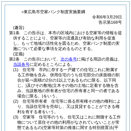
○東広島市空家バンク制度実施要綱
令和6年3月29日
告示第168号
(趣旨)
第1条
この告示は、本市の区域内における空家等の情報を提
供することにより、空家等の流通及び有効な利用を促進
し、もって地域の活性化を図るため、空家バンク制度の実
施について必要な事項を定めるものとする。
(定義)
第2条
この告示において、
次の各号
に掲げる用語の意義は、
当該各号
に定めるところによる。
(1)
住宅等 市内に存する一戸建ての住宅
(これに附属す
る工作物を含み、併用住宅のうち住宅部分の床面積の割
合が延べ面積の2分の1以上であるものに限る。以下同
じ。)
及びその敷地
(立木その他の土地に定着する物を含
み、当該敷地の所有者が住宅の所有者と同一の者である
場合に限る。)
をいう。
(2)
住宅等所有者 住宅等に係る所有権その他の権利によ
り、当該住宅等を売却し、又は賃貸することができる権
利を有する者をいう。
(3)
空家等 住宅等のうち、住宅又はこれに附随する工作
物について居住その他の利用がなされていないことが常
態であるもの
(空家等対策の推進に関する特別措置法
(平