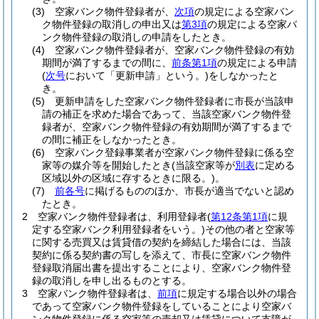
(3)
空家バンク物件登録者が、
次項
の規定による空家バン
ク物件登録の取消しの申出又は
第3項
の規定による空家バ
ンク物件登録の取消しの申請をしたとき。
(4)
空家バンク物件登録者が、空家バンク物件登録の有効
期間が満了するまでの間に、
前条第1項
の規定による申請
(
次号
において「更新申請」という。)
をしなかったと
き。
(5)
更新申請をした空家バンク物件登録者に市長が当該申
請の補正を求めた場合であって、当該空家バンク物件登
録者が、空家バンク物件登録の有効期間が満了するまで
の間に補正をしなかったとき。
(6)
空家バンク登録事業者が空家バンク物件登録に係る空
家等の媒介等を開始したとき
(当該空家等が
別表
に定める
区域以外の区域に存するときに限る。)
。
(7)
前各号
に掲げるもののほか、市長が適当でないと認め
たとき。
2
空家バンク物件登録者は、利用登録者
(
第12条第1項
に規
定する空家バンク利用登録者をいう。)
その他の者と空家等
に関する売買又は賃貸借の契約を締結した場合には、当該
契約に係る契約書の写しを添えて、市長に空家バンク物件
登録取消届出書を提出することにより、空家バンク物件登
録の取消しを申し出るものとする。
3
空家バンク物件登録者は、
前項
に規定する場合以外の場合
であって空家バンク物件登録をしていることにより空家バ