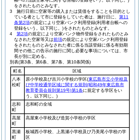
帳への当該空家等に関する情報の登録をいう。以下同じ。)
をされたものとみなす。
3
施行日前に空家等の購入または賃借をすることを目的とし
ている者として市に登録をしていた者は、施行日に、
第11
条第2項
の規定により空家バンク利用登録
(利用者台帳への
登録をいう。以下同じ。)
をされたものとみなす。
4
第2項
の規定により空家バンク物件登録をされたものとみ
なされた空家等又は
前項
の規定により空家バンク利用登録
をされたものとみなされた者に係る当該登録に係る有効期
間その他この告示の施行に関し必要な事項については、市
長が別に定める。
別表
(第3条、第6条、第7条、第10条関係)
町名
区域
八本
原小学校及び吉川小学校の学区
(
東広島市立小学校及
松町
び中学校通学区域に関する規則
(昭和49年東広島市
教育委員会規則第19号)
第1条
に規定する学区をい
う。以下同じ。)
志和
志和町の全域
町
高屋
高屋東小学校及び造賀小学校の学区
町
黒瀬
板城西小学校、上黒瀬小学校及び乃美尾小学校の学
町
区