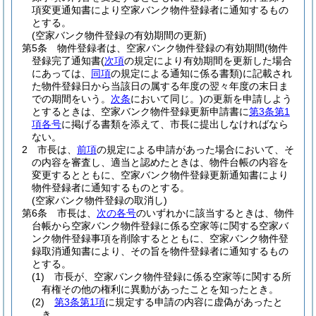
項変更通知書により空家バンク物件登録者に通知するもの
とする。
(空家バンク物件登録の有効期間の更新)
第5条
物件登録者は、空家バンク物件登録の有効期間
(物件
登録完了通知書
(
次項
の規定により有効期間を更新した場合
にあっては、
同項
の規定による通知に係る書類)
に記載され
た物件登録日から当該日の属する年度の翌々年度の末日ま
での期間をいう。
次条
において同じ。)
の更新を申請しよう
とするときは、空家バンク物件登録更新申請書に
第3条第1
項各号
に掲げる書類を添えて、市長に提出しなければなら
ない。
2
市長は、
前項
の規定による申請があった場合において、そ
の内容を審査し、適当と認めたときは、物件台帳の内容を
変更するとともに、空家バンク物件登録更新通知書により
物件登録者に通知するものとする。
(空家バンク物件登録の取消し)
第6条
市長は、
次の各号
のいずれかに該当するときは、物件
台帳から空家バンク物件登録に係る空家等に関する空家バ
ンク物件登録事項を削除するとともに、空家バンク物件登
録取消通知書により、その旨を物件登録者に通知するもの
とする。
(1)
市長が、空家バンク物件登録に係る空家等に関する所
有権その他の権利に異動があったことを知ったとき。
(2)
第3条第1項
に規定する申請の内容に虚偽があったと
き。