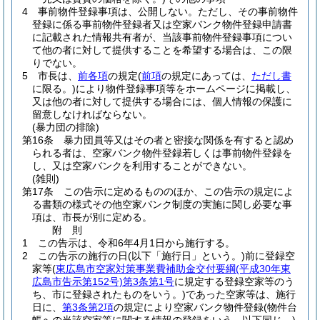
4
事前物件登録事項は、公開しない。
ただし、その事前物件
登録に係る事前物件登録者又は空家バンク物件登録申請書
に記載された情報共有者が、当該事前物件登録事項につい
て他の者に対して提供することを希望する場合は、この限
りでない。
5
市長は、
前各項
の規定
(
前項
の規定にあっては、
ただし書
に限る。)
により物件登録事項等をホームページに掲載し、
又は他の者に対して提供する場合には、個人情報の保護に
留意しなければならない。
(暴力団の排除)
第16条
暴力団員等又はその者と密接な関係を有すると認め
られる者は、空家バンク物件登録若しくは事前物件登録を
し、又は空家バンクを利用することができない。
(雑則)
第17条
この告示に定めるもののほか、この告示の規定によ
る書類の様式その他空家バンク制度の実施に関し必要な事
項は、市長が別に定める。
附
則
1
この告示は、令和6年4月1日から施行する。
2
この告示の施行の日
(以下「施行日」という。)
前に登録空
家等
(
東広島市空家対策事業費補助金交付要綱
(平成30年東
広島市告示第152号)
第3条第1号
に規定する登録空家等のう
ち、市に登録されたものをいう。)
であった空家等は、施行
日に、
第3条第2項
の規定により空家バンク物件登録
(物件台