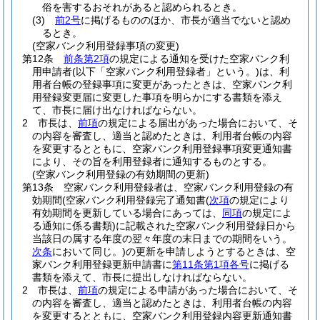
俗を害するおそれがあると認められるとき。
(3)
前2号
に掲げるもののほか、市長が適当でないと認め
るとき。
(空家バンク利用登録事項の変更)
第12条
前条第2項
の規定による通知を受けた空家バンク利
用申請者
(以下「空家バンク利用登録者」という。)
は、利
用者台帳の登録事項に変更があったときは、空家バンク利
用登録変更届に変更した事項を明らかにする書類を添え
て、市長に届け出なければならない。
2
市長は、
前項
の規定による届出があった場合において、そ
の内容を審査し、適当と認めたときは、利用者台帳の内容
を変更するとともに、空家バンク利用登録事項変更通知書
により、その旨を利用登録者に通知するものとする。
(空家バンク利用登録の有効期間の更新)
第13条
空家バンク利用登録者は、空家バンク利用登録の有
効期間
(空家バンク利用登録完了通知書
(
次項
の規定により
有効期間を更新している場合にあっては、
同項
の規定によ
る通知に係る書類)
に記載された空家バンク利用登録日から
当該日の属する年度の翌々年度の末日までの期間をいう。
次条
において同じ。)
の更新を申請しようとするときは、空
家バンク利用登録更新申請書に
第11条第1項各号
に掲げる
書類を添えて、市長に提出しなければならない。
2
市長は、
前項
の規定による申請があった場合において、そ
の内容を審査し、適当と認めたときは、利用者台帳の内容
を変更するとともに、空家バンク利用登録内容更新通知書