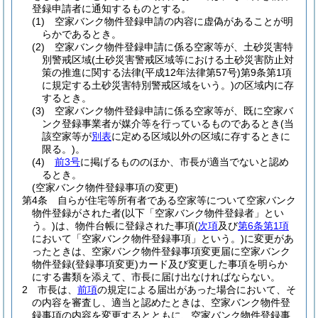
登録申請者に通知するものとする。
(1)
空家バンク物件登録申請の内容に虚偽があることが明
らかであるとき。
(2)
空家バンク物件登録申請に係る空家等が、土砂災害特
別警戒区域
(土砂災害警戒区域等における土砂災害防止対
策の推進に関する法律
(平成12年法律第57号)
第9条第1項
に規定する土砂災害特別警戒区域をいう。)
の区域内に存
するとき。
(3)
空家バンク物件登録申請に係る空家等が、既に空家バ
ンク登録事業者が媒介等を行っているものであるとき
(当
該空家等が
別表
に定める区域以外の区域に存するときに
限る。)
。
(4)
前3号
に掲げるもののほか、市長が適当でないと認め
るとき。
(空家バンク物件登録事項の変更)
第4条
自らが住宅等所有者である空家等について空家バンク
物件登録がされた者
(以下「空家バンク物件登録者」とい
う。)
は、物件台帳に登録された事項
(
次項
及び
第6条第1項
において「空家バンク物件登録事項」という。)
に変更があ
ったときは、空家バンク物件登録事項変更届に空家バンク
物件登録
(登録事項変更)
カード及び変更した事項を明らか
にする書類を添えて、市長に届け出なければならない。
2
市長は、
前項
の規定による届出があった場合において、そ
の内容を審査し、適当と認めたときは、空家バンク物件登
録事項の内容を変更するとともに、空家バンク物件登録事