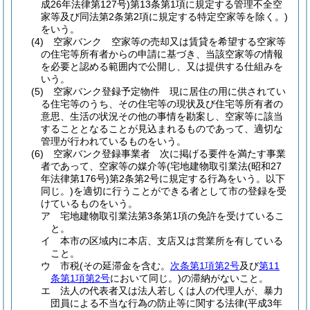
成26年法律第127号)
第13条第1項に規定する管理不全空
家等及び同法第2条第2項に規定する特定空家等を除く。)
をいう。
(4)
空家バンク 空家等の売却又は賃貸を希望する空家等
の住宅等所有者からの申請に基づき、当該空家等の情報
を必要と認める範囲内で公開し、又は提供する仕組みを
いう。
(5)
空家バンク登録予定物件 現に居住の用に供されてい
る住宅等のうち、その住宅等の現状及び住宅等所有者の
意思、生活の状況その他の事情を勘案し、空家等に該当
することとなることが見込まれるものであって、適切な
管理が行われているものをいう。
(6)
空家バンク登録事業者 次に掲げる要件を満たす事業
者であって、空家等の媒介等
(宅地建物取引業法
(昭和27
年法律第176号)
第2条第2号に規定する行為をいう。以下
同じ。)
を適切に行うことができる者として市の登録を受
けているものをいう。
ア
宅地建物取引業法第3条第1項の免許を受けているこ
と。
イ
本市の区域内に本店、支店又は営業所を有している
こと。
ウ
市税
(その延滞金を含む。
次条第1項第2号
及び
第11
条第1項第2号
において同じ。)
の滞納がないこと。
エ
法人の代表者又は法人若しくは人の代理人が、暴力
団員による不当な行為の防止等に関する法律
(平成3年