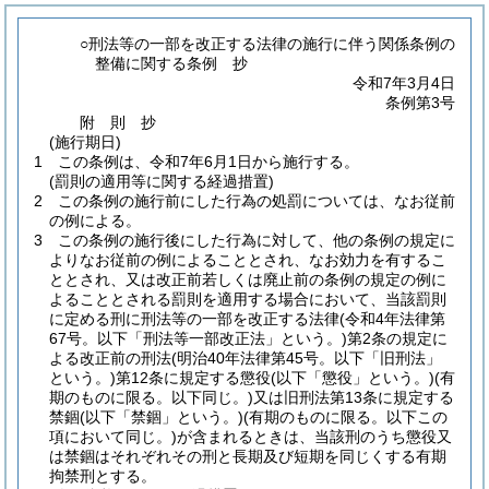
○刑法等の一部を改正する法律の施行に伴う関係条例の
整備に関する条例 抄
令和7年3月4日
条例第3号
附
則
抄
(施行期日)
1
この条例は、令和7年6月1日から施行する。
(罰則の適用等に関する経過措置)
2
この条例の施行前にした行為の処罰については、なお従前
の例による。
3
この条例の施行後にした行為に対して、他の条例の規定に
よりなお従前の例によることとされ、なお効力を有するこ
ととされ、又は改正前若しくは廃止前の条例の規定の例に
よることとされる罰則を適用する場合において、当該罰則
に定める刑に刑法等の一部を改正する法律
(令和4年法律第
67号。以下「刑法等一部改正法」という。)
第2条の規定に
よる改正前の刑法
(明治40年法律第45号。以下「旧刑法」
という。)
第12条に規定する懲役
(以下「懲役」という。)
(有
期のものに限る。以下同じ。)
又は旧刑法第13条に規定する
禁錮
(以下「禁錮」という。)
(有期のものに限る。以下この
項において同じ。)
が含まれるときは、当該刑のうち懲役又
は禁錮はそれぞれその刑と長期及び短期を同じくする有期
拘禁刑とする。