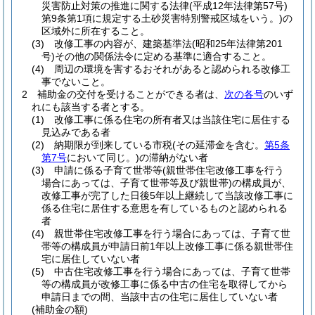
災害防止対策の推進に関する法律
(平成12年法律第57号)
第9条第1項に規定する土砂災害特別警戒区域をいう。)
の
区域外に所在すること。
(3)
改修工事の内容が、建築基準法
(昭和25年法律第201
号)
その他の関係法令に定める基準に適合すること。
(4)
周辺の環境を害するおそれがあると認められる改修工
事でないこと。
2
補助金の交付を受けることができる者は、
次の各号
のいず
れにも該当する者とする。
(1)
改修工事に係る住宅の所有者又は当該住宅に居住する
見込みである者
(2)
納期限が到来している市税
(その延滞金を含む。
第5条
第7号
において同じ。)
の滞納がない者
(3)
申請に係る子育て世帯等
(親世帯住宅改修工事を行う
場合にあっては、子育て世帯等及び親世帯)
の構成員が、
改修工事が完了した日後5年以上継続して当該改修工事に
係る住宅に居住する意思を有しているものと認められる
者
(4)
親世帯住宅改修工事を行う場合にあっては、子育て世
帯等の構成員が申請日前1年以上改修工事に係る親世帯住
宅に居住していない者
(5)
中古住宅改修工事を行う場合にあっては、子育て世帯
等の構成員が改修工事に係る中古の住宅を取得してから
申請日までの間、当該中古の住宅に居住していない者
(補助金の額)