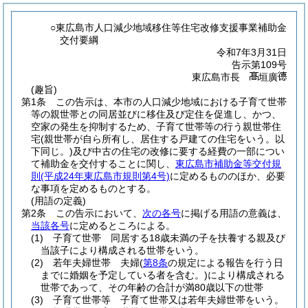
○東広島市人口減少地域移住等住宅改修支援事業補助金
交付要綱
令和7年3月31日
告示第109号
東広島市長
垣廣
(趣旨)
第1条
この告示は、本市の人口減少地域における子育て世帯
等の親世帯との同居並びに移住及び定住を促進し、かつ、
空家の発生を抑制するため、子育て世帯等の行う親世帯住
宅
(親世帯が自ら所有し、居住する戸建ての住宅をいう。以
下同じ。)
及び中古の住宅の改修に要する経費の一部につい
て補助金を交付することに関し、
東広島市補助金等交付規
則
(平成24年東広島市規則第4号)
に定めるもののほか、必要
な事項を定めるものとする。
(用語の定義)
第2条
この告示において、
次の各号
に掲げる用語の意義は、
当該各号
に定めるところによる。
(1)
子育て世帯 同居する18歳未満の子を扶養する親及び
当該子により構成される世帯をいう。
(2)
若年夫婦世帯 夫婦
(
第8条
の規定による報告を行う日
までに婚姻を予定している者を含む。)
により構成される
世帯であって、その年齢の合計が満80歳以下の世帯
(3)
子育て世帯等 子育て世帯又は若年夫婦世帯をいう。