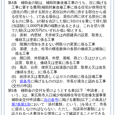
第4条
補助金の額は、補助対象改修工事のうち、次に掲げる
工事に要する費用
(補助対象改修工事に係る住宅が併用住宅
(居住の用に供する部分と居住以外の用に供する部分から成
る住宅をいう。)
である場合は、居住の用に供する部分に係
るものに限る。)
の額を合計した額に3分の1を乗じて得た額
(当該額に1,000円未満の端数があるときは、これを切り捨
てた額)
又は30万円のいずれか低い額とする。
(1)
床材、内壁材、天井材又は内部建具の設置、取替え、
修繕又は塗装に係る工事
(2)
階層の増加を含まない間取りの変更に係る工事
(3)
基礎、土台、柱等の構造躯体の各部の修繕又は補強に
係る工事
(4)
開口部、外部建具、外壁、屋根、雨どい又はひさしの
設置、取替え、修繕又は塗装に係る工事
(5)
風呂、台所、便所又は給湯器の設置、取替え又は改良
(修繕を含む。)
に係る工事
(6)
給排水又は電気若しくはガスの供給に係る設備工事
(7)
前各号
に掲げるもののほか、市長が適当と認める工事
(交付の申請)
第5条
補助金の交付を受けようとする者
(以下「申請者」と
いう。)
は、東広島市人口減少地域移住等住宅改修支援事業
補助金交付申請書に
次の各号
に掲げる書類
(以下この条及び
第7条第1項
において「添付書類」という。)
を添えて、市長
に提出しなければならない。
ただし、当該添付書類により
証されるべき事項を公簿等によって確認することができる