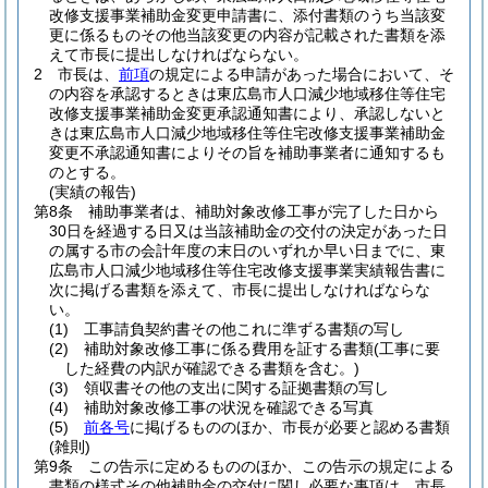
改修支援事業補助金変更申請書に、添付書類のうち当該変
更に係るものその他当該変更の内容が記載された書類を添
えて市長に提出しなければならない。
2
市長は、
前項
の規定による申請があった場合において、そ
の内容を承認するときは東広島市人口減少地域移住等住宅
改修支援事業補助金変更承認通知書により、承認しないと
きは東広島市人口減少地域移住等住宅改修支援事業補助金
変更不承認通知書によりその旨を補助事業者に通知するも
のとする。
(実績の報告)
第8条
補助事業者は、補助対象改修工事が完了した日から
30日を経過する日又は当該補助金の交付の決定があった日
の属する市の会計年度の末日のいずれか早い日までに、東
広島市人口減少地域移住等住宅改修支援事業実績報告書に
次に掲げる書類を添えて、市長に提出しなければならな
い。
(1)
工事請負契約書その他これに準ずる書類の写し
(2)
補助対象改修工事に係る費用を証する書類
(工事に要
した経費の内訳が確認できる書類を含む。)
(3)
領収書その他の支出に関する証拠書類の写し
(4)
補助対象改修工事の状況を確認できる写真
(5)
前各号
に掲げるもののほか、市長が必要と認める書類
(雑則)
第9条
この告示に定めるもののほか、この告示の規定による
書類の様式その他補助金の交付に関し必要な事項は、市長