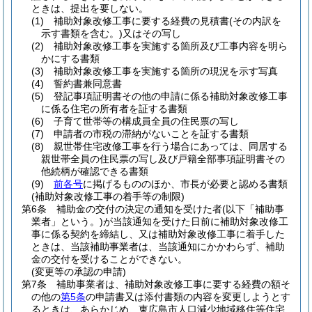
ときは、提出を要しない。
(1)
補助対象改修工事に要する経費の見積書
(その内訳を
示す書類を含む。)
又はその写し
(2)
補助対象改修工事を実施する箇所及び工事内容を明ら
かにする書類
(3)
補助対象改修工事を実施する箇所の現況を示す写真
(4)
誓約書兼同意書
(5)
登記事項証明書その他の申請に係る補助対象改修工事
に係る住宅の所有者を証する書類
(6)
子育て世帯等の構成員全員の住民票の写し
(7)
申請者の市税の滞納がないことを証する書類
(8)
親世帯住宅改修工事を行う場合にあっては、同居する
親世帯全員の住民票の写し及び戸籍全部事項証明書その
他続柄が確認できる書類
(9)
前各号
に掲げるもののほか、市長が必要と認める書類
(補助対象改修工事の着手等の制限)
第6条
補助金の交付の決定の通知を受けた者
(以下「補助事
業者」という。)
が当該通知を受けた日前に補助対象改修工
事に係る契約を締結し、又は補助対象改修工事に着手した
ときは、当該補助事業者は、当該通知にかかわらず、補助
金の交付を受けることができない。
(変更等の承認の申請)
第7条
補助事業者は、補助対象改修工事に要する経費の額そ
の他の
第5条
の申請書又は添付書類の内容を変更しようとす
るときは、あらかじめ、東広島市人口減少地域移住等住宅