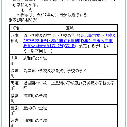
が別に定める。
附
則
この告示は、令和7年4月1日から施行する。
別表
(第3条関係)
町名
区域
八本
原小学校及び吉川小学校の学区
(
東広島市立小学校及
松町
び中学校通学区域に関する規則
(昭和49年東広島市
教育委員会規則第19号)
第1条
に規定する学区をい
う。以下同じ。)
志和
志和町の全域
町
高屋
高屋東小学校及び造賀小学校の学区
町
黒瀬
板城西小学校、上黒瀬小学校及び乃美尾小学校の学
町
区
福富
福富町の全域
町
豊栄
豊栄町の全域
町
河内
河内町の全域
町