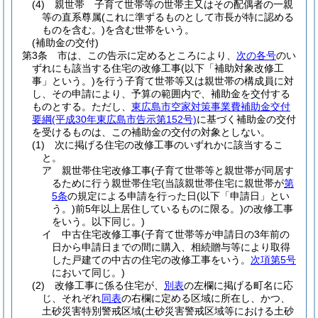
(4)
親世帯 子育て世帯等の世帯主又はその配偶者の一親
等の直系尊属
(これに準ずるものとして市長が特に認める
ものを含む。)
を含む世帯をいう。
(補助金の交付)
第3条
市は、この告示に定めるところにより、
次の各号
のい
ずれにも該当する住宅の改修工事
(以下「補助対象改修工
事」という。)
を行う子育て世帯等又は親世帯の構成員に対
し、その申請により、予算の範囲内で、補助金を交付する
ものとする。
ただし、
東広島市空家対策事業費補助金交付
要綱
(平成30年東広島市告示第152号)
に基づく補助金の交付
を受けるものは、この補助金の交付の対象としない。
(1)
次に掲げる住宅の改修工事のいずれかに該当するこ
と。
ア
親世帯住宅改修工事
(子育て世帯等と親世帯が同居す
るために行う親世帯住宅
(当該親世帯住宅に親世帯が
第
5条
の規定による申請を行った日
(以下「申請日」とい
う。)
前5年以上居住しているものに限る。)
の改修工事
をいう。以下同じ。)
イ
中古住宅改修工事
(子育て世帯等が申請日の3年前の
日から申請日までの間に購入、相続贈与等により取得
した戸建ての中古の住宅の改修工事をいう。
次項第5号
において同じ。)
(2)
改修工事に係る住宅が、
別表
の左欄に掲げる町名に応
じ、それぞれ
同表
の右欄に定める区域に所在し、かつ、
土砂災害特別警戒区域
(土砂災害警戒区域等における土砂