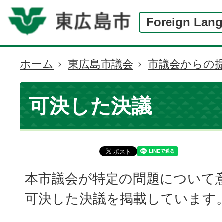
Foreign Lan
ホーム
東広島市議会
市議会からの
現
在
の
可決した決議
位
置
本市議会が特定の問題について
可決した決議を掲載しています