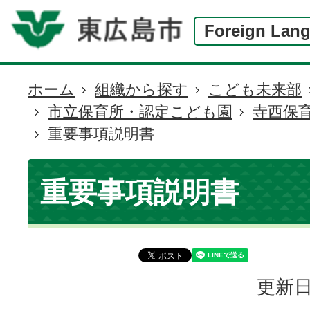
Foreign Lan
ホーム
組織から探す
こども未来部
現
市立保育所・認定こども園
寺西保
在
重要事項説明書
の
位
置
重要事項説明書
更新日