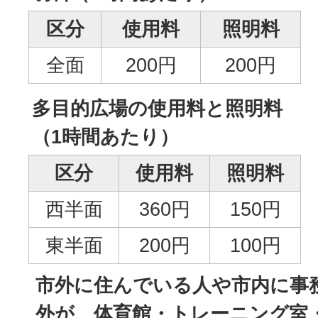
区分
使用料
照明料
全面
200円
200円
多目的広場の使用料と照明料
（1時間あたり）
区分
使用料
照明料
西半面
360円
150円
東半面
200円
100円
市外に住んでいる人や市内に事
外が、体育館・トレーニング室