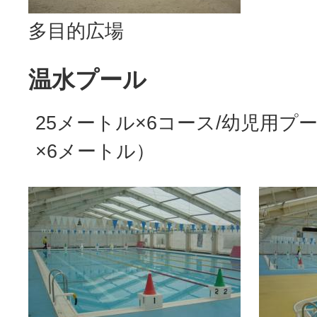
多目的広場
温水プール
25メートル×6コース/幼児用プ
×6メートル）