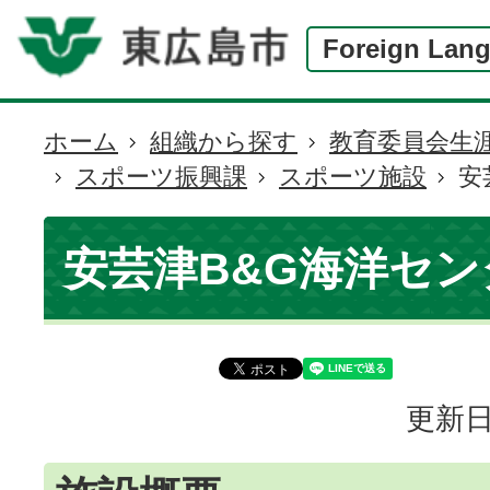
Foreign Lan
ホーム
組織から探す
教育委員会生
現
スポーツ振興課
スポーツ施設
安
在
の
位
安芸津B&G海洋セン
置
更新日