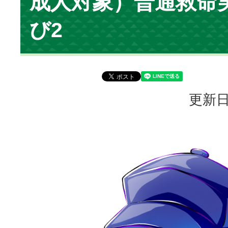
成人対象）普通救命
び2
更新日