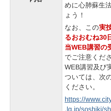
めに心肺蘇生
ょう！
なお、この
実
るおおむね30
当WEB講習の
でご注意くだ
WEB講習及び
ついては、次
ください。
https://www.cit
.lg.jp/soshiki/