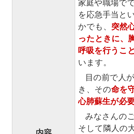
家庭や職場で
を応急手当と
かでも、
突然
ったときに、
呼吸を行うこ
います。
目の前で人が
き、その
命を
心肺蘇生が必
みなさんのご
そして隣人の
内容