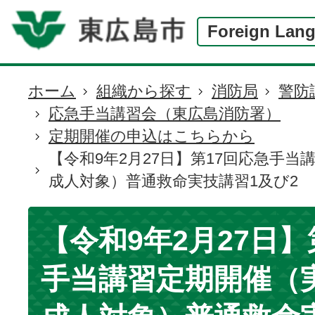
Foreign Lan
ホーム
組織から探す
消防局
警防
現
応急手当講習会（東広島消防署）
在
定期開催の申込はこちらから
の
【令和9年2月27日】第17回応急手
位
成人対象）普通救命実技講習1及び2
置
【令和9年2月27日】
手当講習定期開催（