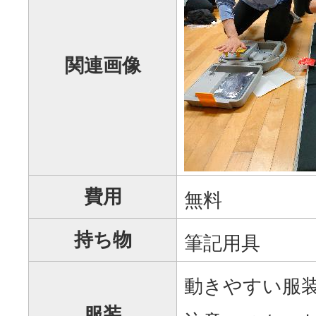
関連画像
費用
無料
持ち物
筆記用具
動きやすい服
服装