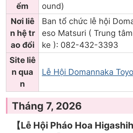
ểm
ound)
Nơi liê
Ban tổ chức lễ hội Do
n hệ tr
eso Matsuri ( Trung tâ
ao đổi
ke ): 082-432-3393
Site liê
n qua
Lễ Hội Domannaka Toyo
n
Tháng 7, 2026
【Lễ Hội Pháo Hoa Higas