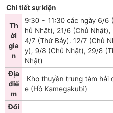
Chi tiết sự kiện
9:30 ~ 11:30 các ngày 6/6 
Th
hủ Nhật), 21/6 (Chủ Nhật),
ời
4/7 (Thứ Bảy), 12/7 (Chủ N
gia
y), 9/8 (Chủ Nhật), 29/8 (
n
Nhật)
Địa
Kho thuyền trung tâm hải 
điể
e (Hồ Kamegakubi)
m
Đối