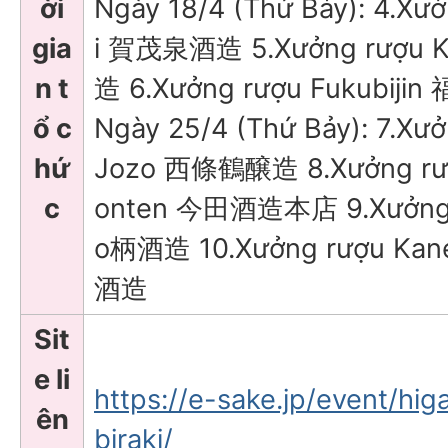
ời
Ngày 18/4 (Thứ Bảy): 4.Xư
gia
i 賀茂泉酒造 5.Xưởng rượu
n t
造 6.Xưởng rượu Fukubij
ổ c
Ngày 25/4 (Thứ Bảy): 7.Xưở
hứ
Jozo 西條鶴醸造 8.Xưởng rượ
c
onten 今田酒造本店 9.Xưởng 
o柄酒造 10.Xưởng rượu Kan
酒造
Sit
e li
https://e-sake.jp/event/hig
ên
biraki/