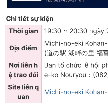
Chi tiết sự kiện
Thời gian
19:30 ~ 20:30 ngày 
Michi-no-eki Kohan
Địa điểm
(道の駅 湖畔の里 福富
Nơi liên h
Ban tổ chức lễ hội 
ệ trao đổi
e-ko Nouryou：(082
Site liên q
Michi-no-eki Kohan
uan