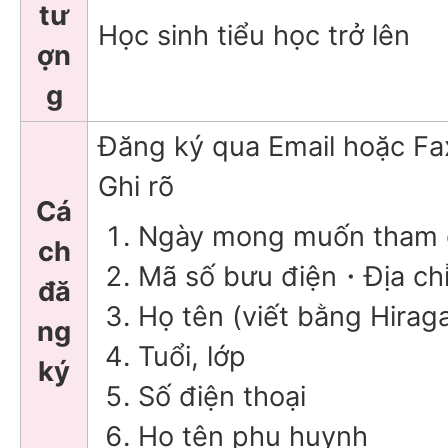
tư
Học sinh tiểu học trở lên
ợn
g
Đăng ký qua Email hoặc Fa
Ghi rõ
Cá
Ngày mong muốn tham 
ch
Mã số bưu điện・Địa chỉ
đă
Họ tên (viết bằng Hirag
ng
Tuổi, lớp
ký
Số điện thoại
Họ tên phụ huynh