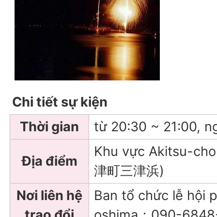
Chi tiết sự kiện
Thời gian
từ 20:30 ~ 21:00, n
Khu vực Akitsu-ch
Địa điểm
津町三津浜)
Nơi liên hệ
Ban tổ chức lễ hội 
trao đổi
oshima：090-6848