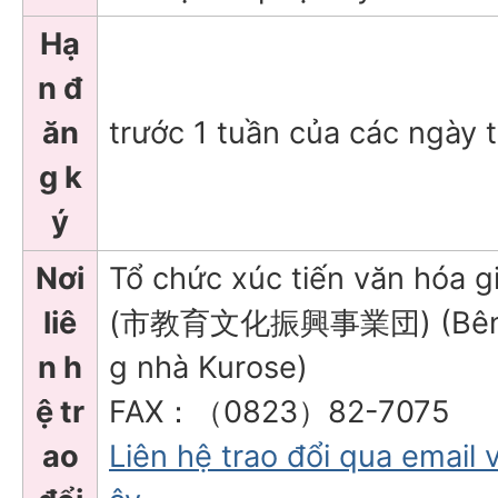
Hạ
n đ
ăn
trước 1 tuần của các ngày 
g k
ý
Nơi
Tổ chức xúc tiến văn hóa 
liê
(市教育文化振興事業団) (Bên tr
n h
g nhà Kurose)
ệ tr
FAX：（0823）82-7075
ao
Liên hệ trao đổi qua email 