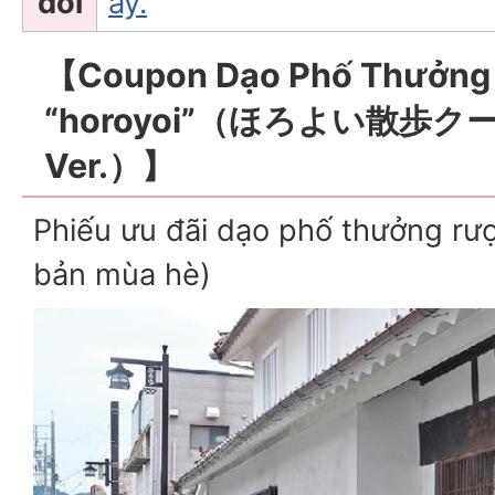
đổi
ây.
【Coupon Dạo Phố Thưởng
“horoyoi”（ほろよい散歩
Ver.）】
Phiếu ưu đãi dạo phố thưởng rượ
bản mùa hè)