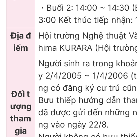
・Buổi 2: 14:00 ~ 14:30 (
3:00 Kết thúc tiếp nhận: 
Địa đ
Hội trường Nghệ thuật Vă
iểm
hima KURARA (Hội trường
Người sinh ra trong khoả
y 2/4/2005 ~ 1/4/2006 (
ng có đăng ký cư trú cũn
Đối t
Bưu thiếp hướng dẫn tha
ượng
đã được gửi đến những n
tham
ng vào ngày 22/8.
gia
Người không có bưu thi