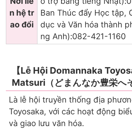
Nơi liê
ỗ trợ bằng tiếng Nhật)
n hệ tr
Ban Thúc đẩy Học tập, Q
ao đổi
dục và Văn hóa thành ph
ng Anh):082-421-1160
【Lễ Hội Domannaka Toyos
Matsuri（どまんなか豊栄
Là lễ hội truyền thống địa phươ
Toyosaka, với các hoạt động biể
và giao lưu văn hóa.