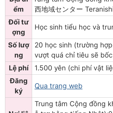
ểm
西地域センター Teranishi Ch
Đối tư
Học sinh tiểu học và tru
ợng
Số lượ
20 học sinh (trường hợp
ng
vượt quá chỉ tiêu sẽ bốc
Lệ phí
1.500 yên (chi phí vật li
Đăng
Qua trang web
ký
Trung tâm Cộng đồng kh