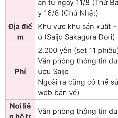
an từ ngày 11/8 (Thứ Ba
y 16/8 (Chủ Nhật)
Địa điể
Khu vực khu sản xuất -
m
o (Saijo Sakagura Dori)
2,200 yên (set 11 phiếu)
Văn phòng thông tin du
Phí
ượu Saijo
Ngoài ra cũng có thể s
web bán vé)
Nơi liê
Văn phòng thông tin du 
n hệ tr