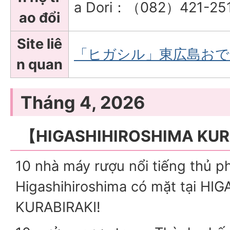
a Dori：（082）421-25
ao đổi
Site liê
「ヒガシル」東広島おで
n quan
Tháng 4, 2026
【HIGASHIHIROSHIMA KUR
10 nhà máy rượu nổi tiếng thủ p
Higashihiroshima có mặt tại H
KURABIRAKI!