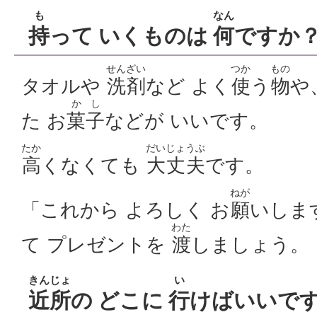
も
なん
持
って いくものは
何
ですか
せんざい
つか
もの
タオルや
洗剤
など よく
使
う
物
や
かし
た お
菓子
などが いいです。
たか
だいじょうぶ
高
くなくても
大丈夫
です。
ねが
「これから よろしく お
願
いしま
わた
て プレゼントを
渡
しましょう。
きんじょ
い
近所
の どこに
行
けばいいで