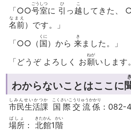
ごうしつ
ひ
こ
「○○
号室
に
引
っ
越
してきた、 
なまえ
名前
）です。」
くに
き
「○○（
国
）から
来
ました。」
ねが
「どうぞ よろしく お
願
いします
わからないことはここに
しみんせいかつか
こくさいこうりゅうかかり
市民生活課
国際交流係
：082-4
ばしょ
きたかん
かい
場所
：
北館
1
階