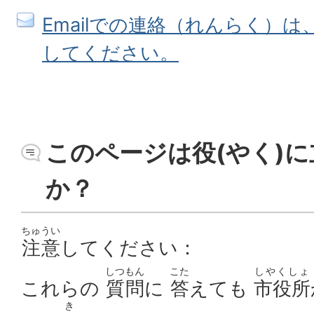
Emailでの連絡（れんらく）
してください。
このページは役(やく)に
か？
ちゅうい
注意
してください：
しつもん
こた
しやくしょ
これらの
質問
に
答
えても
市役所
き