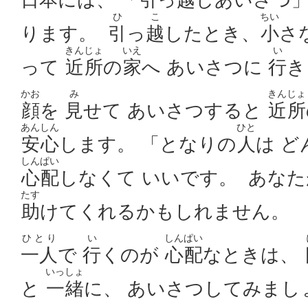
ひ
こ
ちい
ります。
引
っ
越
したとき、
小
さ
きんじょ
いえ
い
って
近所
の
家
へ あいさつに
行
き
かお
み
きんじょ
顔
を
見
せて あいさつすると
近所
あんしん
ひと
安心
します。 「となりの
人
は ど
しんぱい
心配
しなくて いいです。 あな
たす
助
けてくれるかもしれません。
ひとり
い
しんぱい
一人
で
行
くのが
心配
なときは、
いっしょ
と
一緒
に、 あいさつしてみまし