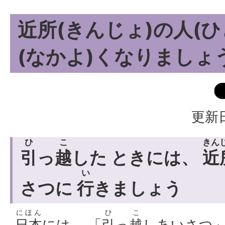
近所(きんじょ)の人(ひ
(なかよ)くなりましょう
更新日
ひ
こ
きん
引
っ
越
した ときには、
近
い
さつに
行
きましょう
にほん
ひ
こ
日本
には、 「
引
っ
越
しあいさつ