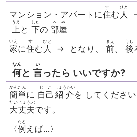
す
ひと
マンション・アパートに
住
む
人
うえ
した
へや
上
と
下
の
部屋
いえ
す
ひと
まえ
うし
家
に
住
む
人
→ となり、
前
、
後
なん
い
何
と
言
ったら いいですか?
かんたん
じこ
しょうかい
簡単
に
自己
紹介
を してくださ
だいじょうぶ
大丈夫
です。
たと
〈
例
えば…〉