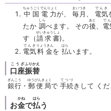
ちゅうごく
でんりょく
まいつき
でんき
中国
電力
が、
毎月
、
電気
しら
あと
で
たか
調
べます。 その
後
、
電
せいきゅうしょ
す（
請求書
)。
でんき
りょうきん
はら
電気
料金
を
払
います。
こうざ
ふりかえ
口座
振替
ぎんこう
ゆうびんきょく
てつづ
銀行
・
郵便局
で
手続
きして く
かね
はら
お
金
で
払
う