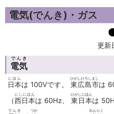
電気(でんき)・ガス
更新日
でんき
電気
にほん
ひがしひろしまし
日本
は 100Vです。
東広島市
は 
にしにほん
ひがしにほん
（
西日本
は 60Hz、
東日本
は 50
でんき
つか
れんらく