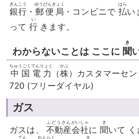
ぎんこう
ゆうびんきょく
はら
銀行
・
郵便局
・コンビニで
払
い
い
って
行
きます。
き
わからないことは ここに
聞
ちゅうごく
でんりょく
かぶ
中国
電力
（
株
）カスタマーセンター
720 (フリーダイヤル)
ガス
ふどうさん
がいしゃ
き
ガスは、
不動産
会社
に
聞
いて く
てん
れんらく
き