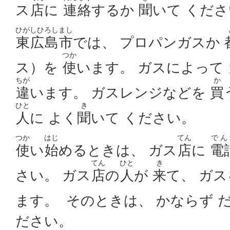
ス
店
に
連絡
するか
聞
いて くだ
ひがしひろしまし
東広島市
では、 プロパンガスか
つか
ス）を
使
います。 ガスによって
ちが
か
違
います。 ガスレンジなどを
買
ひと
き
人
に よく
聞
いて ください。
つか
はじ
てん
でん
使
い
始
めるときは、 ガス
店
に
電
てん
ひと
き
さい。 ガス
店
の
人
が
来
て、 ガ
ます。 そのときは、 かならず 
ださい。