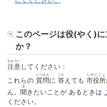
してください。
このページは役(やく)に
か？
ちゅうい
注意
してください：
しつもん
こた
しやくしょ
これらの
質問
に
答
えても
市役所
き
ん。
聞
きたいことが あるときは
ください。