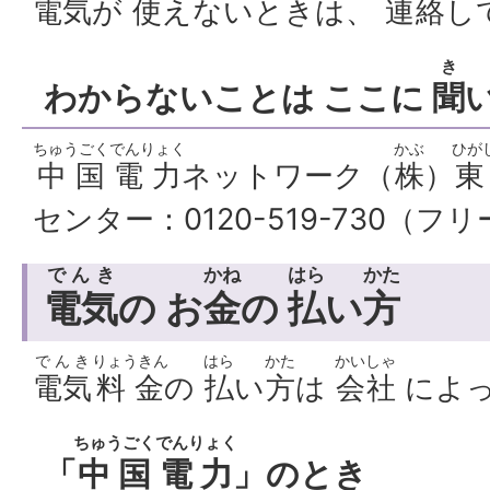
電気
が
使
えないときは、
連絡
し
き
わからないことは ここに
聞
ちゅうごく
でんりょく
かぶ
ひが
中国
電力
ネットワーク（
株
）
東
センター：0120-519-730（フ
でんき
かね
はら
かた
電気
の お
金
の
払
い
方
でんき
りょうきん
はら
かた
かいしゃ
電気
料金
の
払
い
方
は
会社
によ
ちゅうごく
でんりょく
「
中国
電力
」のとき