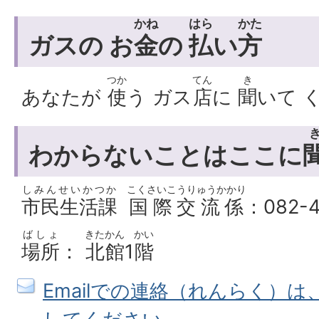
かね
はら
かた
ガスの お
金
の
払
い
方
つか
てん
き
あなたが
使
う ガス
店
に
聞
いて 
わからないことはここに
しみんせいかつか
こくさいこうりゅうかかり
市民生活課
国際交流係
：082-4
ばしょ
きたかん
かい
場所
：
北館
1
階
Emailでの連絡（れんらく）