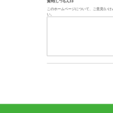
質問(しつもん)3
このホームページについて、ご意見(いけん
い。