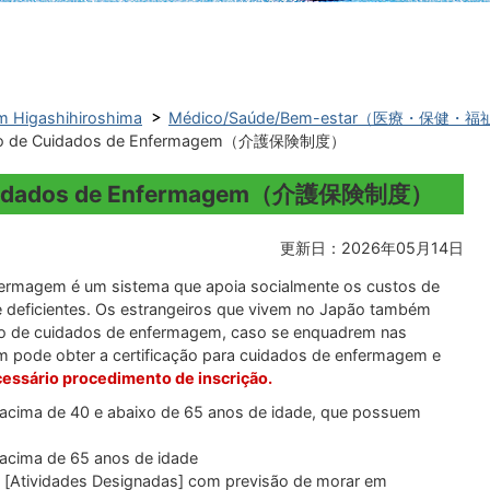
 Higashihiroshima
Médico/Saúde/Bem-estar（医療・保健・福
uro de Cuidados de Enfermagem（介護保険制度）
 Cuidados de Enfermagem（介護保険制度）
更新日：2026年05月14日
ermagem é um sistema que apoia socialmente os custos de
 deficientes. Os estrangeiros que vivem no Japão também
uro de cuidados de enfermagem, caso se enquadrem nas
m pode obter a certificação para cuidados de enfermagem e
essário procedimento de inscrição.
acima de 40 e abaixo de 65 anos de idade, que possuem
acima de 65 anos de idade
 [
Atividades Designadas
] com previsão de morar em