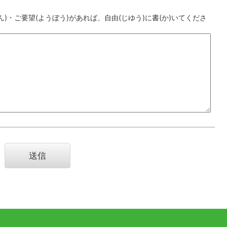
)・ご要望(ようぼう)があれば、自由(じゆう)に書(か)いてくださ