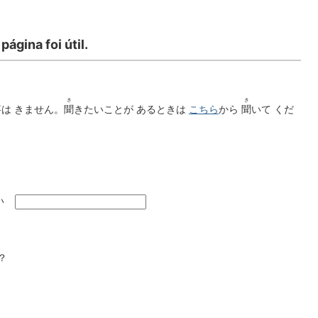
página foi útil.
じ
き
き
事
は きません。
聞
きたいことが あるときは
こちら
から
聞
いて くだ
い
？