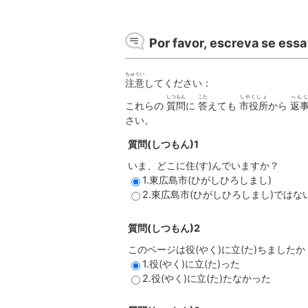
Por favor, escreva se essa 
ちゅうい
注意
してください：
しつもん
こた
しやくしょ
へん
これらの
質問
に
答
えても
市役所
から
返
さい。
質問(しつもん)1
いま、どこに住(す)んでいますか？
1.東広島市(ひがしひろしまし)
2.東広島市(ひがしひろしまし)ではな
質問(しつもん)2
このページは役(やく)に立(た)ちましたか
1.役(やく)に立(た)った
2.役(やく)に立(た)たなかった