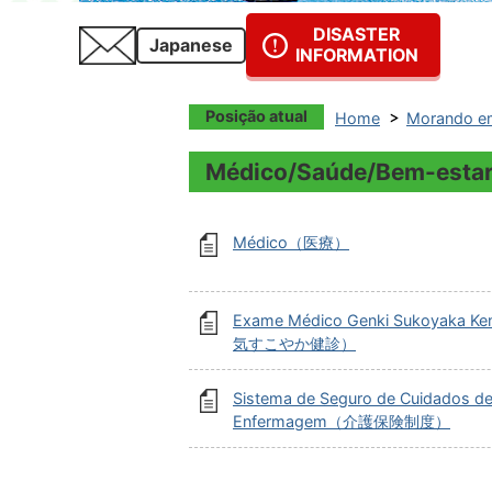
DISASTER
Japanese
INFORMATION
Posição atual
Home
Morando em
Médico/Saúde/Bem-
Médico（医療）
Exame Médico Genki Sukoyaka K
気すこやか健診）
Sistema de Seguro de Cuidados d
Enfermagem（介護保険制度）