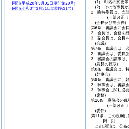
(1)
町名の変更等
附則
(平成28年3月31日規則第28号)
(2)
その他市長が
附則
(令和3年3月31日規則第31号)
2
臨時委員は、当
(一部改正〔
(会長及び副会長)
第6条
審議会に会
2
会長は、会務を
3
副会長は、会長
(会議)
第7条
審議会は、
2
審議会は、委員
3
審議会の議事は
(意見の聴取)
第8条
審議会は、
(幹事会)
第9条
審議会に、
2
幹事会は、審議
3
幹事会に関し必
(庶務)
第10条
審議会の庶
(一部改正〔
(委任)
第11条
この規則に
附
則
この規則は、公布