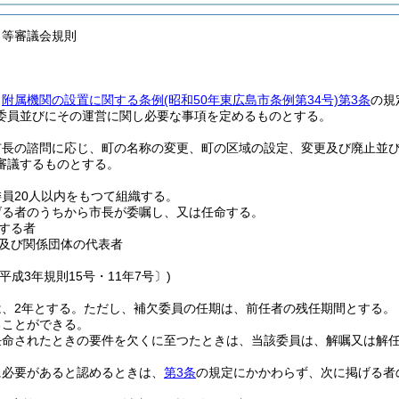
名等審議会規則
、
附属機関の設置に関する条例
(昭和50年東広島市条例第34号)
第3条
の規
委員並びにその運営に関し必要な事項を定めるものとする。
市長の諮問に応じ、町の名称の変更、町の区域の設定、変更及び廃止並
審議するものとする。
員20人以内をもつて組織する。
げる者のうちから市長が委嘱し、又は任命する。
する者
及び関係団体の代表者
平成3年規則15号・11年7号〕)
、2年とする。
ただし、補欠委員の任期は、前任者の残任期間とする。
ることができる。
任命されたときの要件を欠くに至つたときは、当該委員は、解嘱又は解
に必要があると認めるときは、
第3条
の規定にかかわらず、次に掲げる者