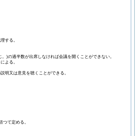
。
代理する。
。)
の過半数が出席しなければ会議を開くことができない。
ろによる。
の説明又は意見を聴くことができる。
諮つて定める。