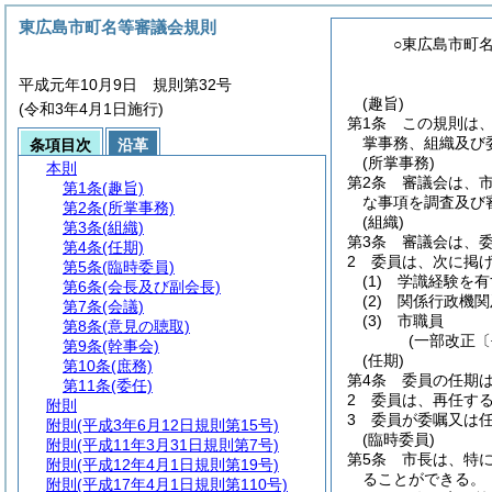
東広島市町名等審議会規則
○東広島市町
平成元年10月9日 規則第32号
(趣旨)
(令和3年4月1日施行)
第1条
この規則は
掌事務、組織及び
条項目次
沿革
(所掌事務)
本則
第2条
審議会は、
第1条
(趣旨)
な事項を調査及び
第2条
(所掌事務)
(組織)
第3条
(組織)
第3条
審議会は、委
第4条
(任期)
2
委員は、次に掲
第5条
(臨時委員)
(1)
学識経験を有
第6条
(会長及び副会長)
(2)
関係行政機関
第7条
(会議)
(3)
市職員
第8条
(意見の聴取)
(一部改正〔
第9条
(幹事会)
(任期)
第10条
(庶務)
第4条
委員の任期は
第11条
(委任)
2
委員は、再任す
附則
3
委員が委嘱又は
附則
(平成3年6月12日規則第15号)
(臨時委員)
附則
(平成11年3月31日規則第7号)
第5条
市長は、特
附則
(平成12年4月1日規則第19号)
ることができる。
附則
(平成17年4月1日規則第110号)