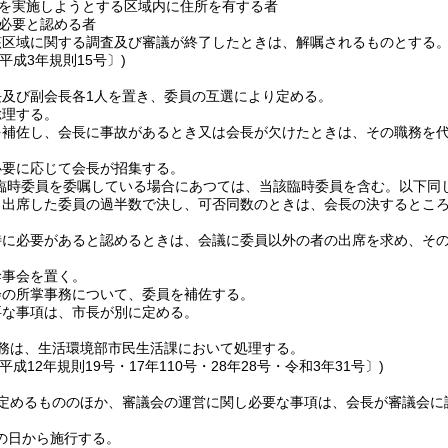
を実施しようとする区域内に住所を有する者
必要と認める者
該区域に関する調査及び審議が終了したときは、解嘱されるものとする
平成3年規則15号〕)
長及び副会長各1人を置き、委員の互選により定める。
総理する。
を補佐し、会長に事故があるとき又は会長が欠けたときは、その職務を
必要に応じて会長が招集する。
(臨時委員を委嘱している場合にあつては、当該臨時委員を含む。以下同じ
、出席した委員の過半数で決し、可否同数のときは、会長の決するとこ
特に必要があると認めるときは、会議に委員以外の者の出席を求め、そ
幹事会を置く。
会の所掌事務について、委員を補佐する。
要な事項は、市長が別に定める。
務は、生活環境部市民生活課において処理する。
平成12年規則19号・17年110号・28年28号・令和3年31号〕)
定めるもののほか、審議会の運営に関し必要な事項は、会長が審議会に
の日から施行する。