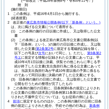
(一部改正〔平成28年条例8号・令和5年11号〕)
附
則
(施行期日)
1
この条例は、平成16年4月1日から施行する。
(経過措置)
2
改正後の
東広島市情報公開条例
(以下「新条例」という。)
は、次に掲げる公文書について適用する。
(1)
この条例の施行の日以後に作成し、又は取得した公文
書
(2)
この条例による改正前の東広島市公文書公開条例
(以
下「旧条例」という。)
の施行の日以後に作成し、又は取
得した公文書
(
第2条第2号
に規定する電磁的記録を除く。
以下この号及び
次号
において同じ。)
。
ただし、
第9条第2
号エ
に規定する情報が記録された公文書にあっては、平
成10年4月1日以後に決裁、供覧その他これらに準じる手
続が終了した公文書
(支出負担行為に係る公文書にあって
は、当該支出負担行為が平成10年度以後の予算に係るも
のであって同日以後に決裁の終了した公文書)
とする。
(3)
旧条例の施行の日前に作成し、又は取得した公文書で
公開を行うための整理が完了したもの
3
この条例の施行の日前に、旧条例第6条の規定によりされ
た公文書の公開の請求及び旧条例第11条第1項の規定によ
りされた不服申立てについては、なお従前の例による。
4
前項
に規定するもののほか、この条例の施行の日前に旧条
例の規定によりされた処分、手続その他の行為は、
新条例