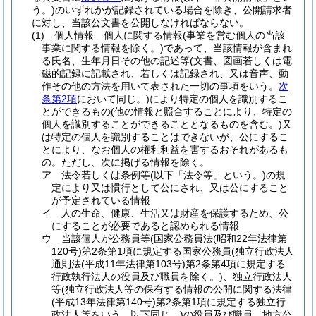
う。)
のいずれかが記録されている場合を除き、公開請求者
に対し、当該公文書を公開しなければならない。
(1)
個人情報 個人に関する情報
(事業を営む個人の当該
事業に関する情報を除く。)
であって、当該情報が含まれ
る氏名、生年月日その他の記述等
(文書、図画若しくは電
磁的記録に記載され、若しくは記録され、又は音声、動
作その他の方法を用いて表された一切の事項をいう。
次
条第2項
において同じ。)
により特定の個人を識別するこ
とができるもの
(他の情報と照合することにより、特定の
個人を識別することができることとなるものを含む。)
又
は特定の個人を識別することはできないが、公にするこ
とにより、なお個人の権利利益を害するおそれがあるも
の。
ただし、次に掲げる情報を除く。
ア
法令若しくは条例等
(以下「法令等」という。)
の規
定により又は慣行として公にされ、又は公にすること
が予定されている情報
イ
人の生命、健康、生活又は財産を保護するため、公
にすることが必要であると認められる情報
ウ
当該個人が公務員等
(国家公務員法
(昭和22年法律第
120号)
第2条第1項に規定する国家公務員
(独立行政法人
通則法
(平成11年法律第103号)
第2条第4項に規定する
行政執行法人の役員及び職員を除く。)
、独立行政法人
等
(独立行政法人等の保有する情報の公開に関する法律
(平成13年法律第140号)
第2条第1項に規定する独立行
政法人等をいう。以下同じ。)
の役員及び職員、地方公