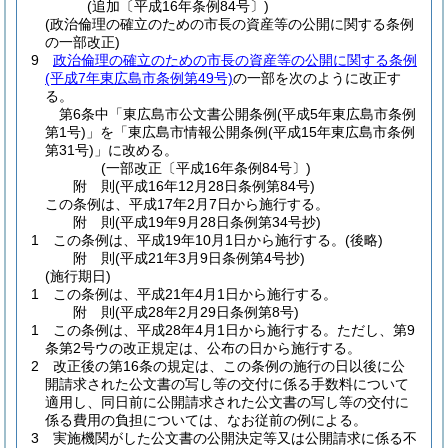
(追加〔平成16年条例84号〕)
(政治倫理の確立のための市長の資産等の公開に関する条例
の一部改正)
9
政治倫理の確立のための市長の資産等の公開に関する条例
(平成7年東広島市条例第49号)
の一部を次のように改正す
る。
第6条中「東広島市公文書公開条例
(平成5年東広島市条例
第1号)
」を「東広島市情報公開条例
(平成15年東広島市条例
第31号)
」に改める。
(一部改正〔平成16年条例84号〕)
附
則
(平成16年12月28日
条例第84号)
この条例は、平成17年2月7日から施行する。
附
則
(平成19年9月28日
条例第34号
抄)
1
この条例は、平成19年10月1日から施行する。
(後略)
附
則
(平成21年3月9日
条例第4号
抄)
(施行期日)
1
この条例は、平成21年4月1日から施行する。
附
則
(平成28年2月29日
条例第8号)
1
この条例は、平成28年4月1日から施行する。
ただし、第9
条第2号ウの改正規定は、公布の日から施行する。
2
改正後の第16条の規定は、この条例の施行の日以後に公
開請求された公文書の写し等の交付に係る手数料について
適用し、同日前に公開請求された公文書の写し等の交付に
係る費用の負担については、なお従前の例による。
3
実施機関がした公文書の公開決定等又は公開請求に係る不