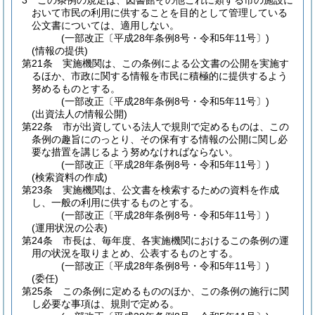
3
この条例の規定は、図書館その他これに類する市の施設に
おいて市民の利用に供することを目的として管理している
公文書については、適用しない。
(一部改正〔平成28年条例8号・令和5年11号〕)
(情報の提供)
第21条
実施機関は、この条例による公文書の公開を実施す
るほか、市政に関する情報を市民に積極的に提供するよう
努めるものとする。
(一部改正〔平成28年条例8号・令和5年11号〕)
(出資法人の情報公開)
第22条
市が出資している法人で規則で定めるものは、この
条例の趣旨にのっとり、その保有する情報の公開に関し必
要な措置を講じるよう努めなければならない。
(一部改正〔平成28年条例8号・令和5年11号〕)
(検索資料の作成)
第23条
実施機関は、公文書を検索するための資料を作成
し、一般の利用に供するものとする。
(一部改正〔平成28年条例8号・令和5年11号〕)
(運用状況の公表)
第24条
市長は、毎年度、各実施機関におけるこの条例の運
用の状況を取りまとめ、公表するものとする。
(一部改正〔平成28年条例8号・令和5年11号〕)
(委任)
第25条
この条例に定めるもののほか、この条例の施行に関
し必要な事項は、規則で定める。