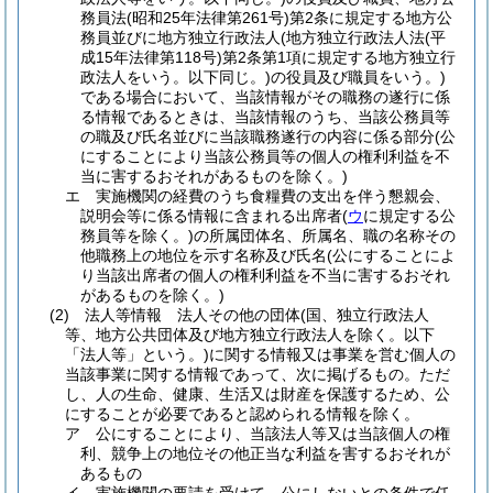
務員法
(昭和25年法律第261号)
第2条に規定する地方公
務員並びに地方独立行政法人
(地方独立行政法人法
(平
成15年法律第118号)
第2条第1項に規定する地方独立行
政法人をいう。以下同じ。)
の役員及び職員をいう。)
である場合において、当該情報がその職務の遂行に係
る情報であるときは、当該情報のうち、当該公務員等
の職及び氏名並びに当該職務遂行の内容に係る部分
(公
にすることにより当該公務員等の個人の権利利益を不
当に害するおそれがあるものを除く。)
エ
実施機関の経費のうち食糧費の支出を伴う懇親会、
説明会等に係る情報に含まれる出席者
(
ウ
に規定する公
務員等を除く。)
の所属団体名、所属名、職の名称その
他職務上の地位を示す名称及び氏名
(公にすることによ
り当該出席者の個人の権利利益を不当に害するおそれ
があるものを除く。)
(2)
法人等情報 法人その他の団体
(国、独立行政法人
等、地方公共団体及び地方独立行政法人を除く。以下
「法人等」という。)
に関する情報又は事業を営む個人の
当該事業に関する情報であって、次に掲げるもの。
ただ
し、人の生命、健康、生活又は財産を保護するため、公
にすることが必要であると認められる情報を除く。
ア
公にすることにより、当該法人等又は当該個人の権
利、競争上の地位その他正当な利益を害するおそれが
あるもの