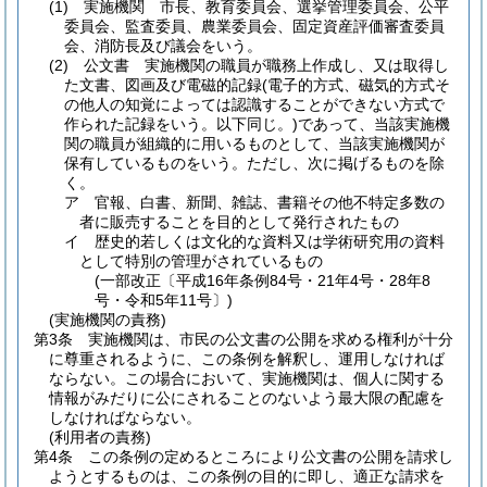
(1)
実施機関 市長、教育委員会、選挙管理委員会、公平
委員会、監査委員、農業委員会、固定資産評価審査委員
会、消防長及び議会をいう。
(2)
公文書 実施機関の職員が職務上作成し、又は取得し
た文書、図画及び電磁的記録
(電子的方式、磁気的方式そ
の他人の知覚によっては認識することができない方式で
作られた記録をいう。以下同じ。)
であって、当該実施機
関の職員が組織的に用いるものとして、当該実施機関が
保有しているものをいう。
ただし、次に掲げるものを除
く。
ア
官報、白書、新聞、雑誌、書籍その他不特定多数の
者に販売することを目的として発行されたもの
イ
歴史的若しくは文化的な資料又は学術研究用の資料
として特別の管理がされているもの
(一部改正〔平成16年条例84号・21年4号・28年8
号・令和5年11号〕)
(実施機関の責務)
第3条
実施機関は、市民の公文書の公開を求める権利が十分
に尊重されるように、この条例を解釈し、運用しなければ
ならない。
この場合において、実施機関は、個人に関する
情報がみだりに公にされることのないよう最大限の配慮を
しなければならない。
(利用者の責務)
第4条
この条例の定めるところにより公文書の公開を請求し
ようとするものは、この条例の目的に即し、適正な請求を