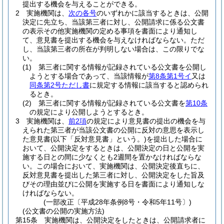
提出する機会を与えることができる。
2
実施機関は、
次の各号
のいずれかに該当するときは、公開
決定に先立ち、当該第三者に対し、公開請求に係る公文書
の表示その他実施機関の定める事項を書面により通知し
て、意見書を提出する機会を与えなければならない。
ただ
し、当該第三者の所在が判明しない場合は、この限りでな
い。
(1)
第三者に関する情報が記録されている公文書を公開し
ようとする場合であって、当該情報が
第8条第1号イ
又は
同条第2号ただし書
に規定する情報に該当すると認められ
るとき。
(2)
第三者に関する情報が記録されている公文書を
第10条
の規定により公開しようとするとき。
3
実施機関は、
前2項
の規定により意見書の提出の機会を与
えられた第三者が当該公文書の公開に反対の意思を表示し
た意見書
(以下「反対意見書」という。)
を提出した場合に
おいて、公開決定をするときは、公開決定の日と公開を実
施する日との間に少なくとも2週間を置かなければならな
い。
この場合において、実施機関は、公開決定後直ちに、
反対意見書を提出した第三者に対し、公開決定をした旨及
びその理由並びに公開を実施する日を書面により通知しな
ければならない。
(一部改正〔平成28年条例8号・令和5年11号〕)
(公文書の公開の実施方法)
第15条
実施機関は、公開決定をしたときは、公開請求者に