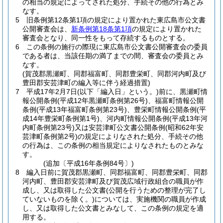
の相当の規定によってされた処分、手続その他の行為とみ
なす。
5
旧条例第12条第1項の規定により置かれた東広島市公文書
公開審査会は、
新条例第18条第1項
の規定により置かれた
審査会となり、同一性をもって存続するものとする。
6
この条例の施行の際現に東広島市公文書公開審査会の委員
である者は、当該任期の満了までの間、審査会の委員とみ
なす。
(賀茂郡黒瀬町、同郡福富町、同郡豊栄町、同郡河内町及び
豊田郡安芸津町の編入等に伴う経過措置)
7
平成17年2月7日
(以下「編入日」という。)
前に、黒瀬町情
報公開条例
(平成12年黒瀬町条例第26号)
、福富町情報公開
条例
(平成13年福富町条例第23号)
、豊栄町情報公開条例
(平
成14年豊栄町条例第1号)
、河内町情報公開条例
(平成13年河
内町条例第23号)
又は安芸津町公文書公開条例
(昭和62年安
芸津町条例第2号)
の規定によりなされた処分、手続その他
の行為は、この条例の相当規定によりなされたものとみな
す。
(追加〔平成16年条例84号〕)
8
編入日前に賀茂郡黒瀬町、同郡福富町、同郡豊栄町、同郡
河内町、豊田郡安芸津町及び賀茂広域行政組合の職員が作
成し、又は取得した公文書
(公開を行うための整理が完了し
ていないものを除く。)
については、実施機関の職員が作成
し、又は取得した公文書とみなして、この条例の規定を適
用する。