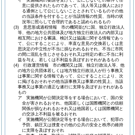
イ
実施機関の要請を受けて、公にしないとの条件で任
意に提供されたものであって、法人等又は個人におけ
る通例として公にしないこととされているものその他
の当該条件を付することが当該情報の性質、当時の状
況等に照らして合理的であると認められるもの
(3)
意思形成過程情報 市の機関並びに国、独立行政法人
等、他の地方公共団体及び地方独立行政法人の内部又は
相互間における審議、検討又は協議に関する情報であっ
て、公にすることにより、率直な意見の交換若しくは意
思決定の中立性が不当に損なわれるおそれ、不当に市民
の間に混乱を生じさせるおそれ又は特定の者に不当に利
益を与え、若しくは不利益を及ぼすおそれがあるもの
(4)
行政運営情報 市の機関又は国、独立行政法人等、他
の地方公共団体若しくは地方独立行政法人が行う事務又
は事業に関する情報であって、公にすることにより、次
に掲げるおそれその他当該事務又は事業の性質上、当該
事務又は事業の適正な遂行に支障を及ぼすおそれがある
もの
ア
実施機関が公開決定等をする場合において、国の安
全が害されるおそれ、他国若しくは国際機関との信頼
関係が損なわれるおそれ又は他国若しくは国際機関と
の交渉上不利益を被るおそれ
イ
実施機関が公開決定等をする場合において、犯罪の
予防、鎮圧又は捜査その他の公共の安全と秩序の維持
に支障を及ぼすおそれ