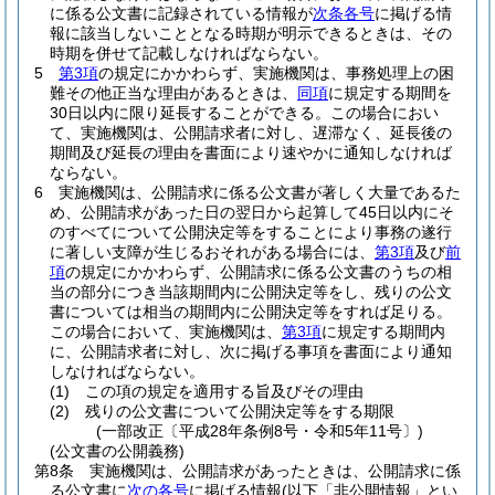
に係る公文書に記録されている情報が
次条各号
に掲げる情
報に該当しないこととなる時期が明示できるときは、その
時期を併せて記載しなければならない。
5
第3項
の規定にかかわらず、実施機関は、事務処理上の困
難その他正当な理由があるときは、
同項
に規定する期間を
30日以内に限り延長することができる。
この場合におい
て、実施機関は、公開請求者に対し、遅滞なく、延長後の
期間及び延長の理由を書面により速やかに通知しなければ
ならない。
6
実施機関は、公開請求に係る公文書が著しく大量であるた
め、公開請求があった日の翌日から起算して45日以内にそ
のすべてについて公開決定等をすることにより事務の遂行
に著しい支障が生じるおそれがある場合には、
第3項
及び
前
項
の規定にかかわらず、公開請求に係る公文書のうちの相
当の部分につき当該期間内に公開決定等をし、残りの公文
書については相当の期間内に公開決定等をすれば足りる。
この場合において、実施機関は、
第3項
に規定する期間内
に、公開請求者に対し、次に掲げる事項を書面により通知
しなければならない。
(1)
この項の規定を適用する旨及びその理由
(2)
残りの公文書について公開決定等をする期限
(一部改正〔平成28年条例8号・令和5年11号〕)
(公文書の公開義務)
第8条
実施機関は、公開請求があったときは、公開請求に係
る公文書に
次の各号
に掲げる情報
(以下「非公開情報」とい