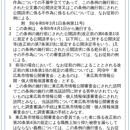
作為についての不服申立てであって、この条例の施行前に
された公文書の公開決定等又はこの条例の施行前にされた
公開請求に係る不作為に係るものについては、なお従前の
例による。
附
則
(令和5年3月1日
条例第11号)
1
この条例は、令和5年4月1日から施行する。
2
この条例の施行前にされた公開請求
(改正前の第6条第1項
に規定する公開請求をいう。以下同じ。)
に対する公開決定
等
(改正前の第7条第2項に規定する公開決定等をいう。)
又
はこの条例の施行前にされた公開請求に係る処分若しくは
その不作為についての審査請求については、なお従前の例
による。
3
前項の場合において、なお従前の例によることとされる改
正前の第18条第1項の規定の適用については、同項中「東
広島市情報公開審査会」とあるのは、「東広島市情報公
開・個人情報保護審査会」とする。
4
この条例の施行前に東広島市情報公開審査会にされた諮問
でこの条例の施行の際当該諮問に対する答申がされていな
いものは東広島市情報公開・個人情報保護審査会にされた
諮問とみなし、当該諮問について東広島市情報公開審査会
がした調査審議の手続は東広島市情報公開・個人情報保護
審査会がした調査審議の手続とみなす。
5
東広島市情報公開審査会の委員であった者に係る改正前の
第20条第4項の規定による職務上知り得た秘密を漏らして
はならない義務については、この条例の施行後も、なお従