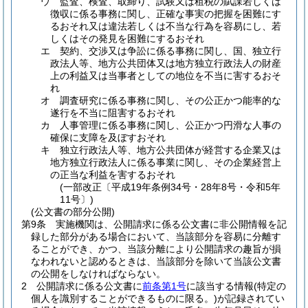
ウ
監査、検査、取締り、試験又は租税の賦課若しくは
徴収に係る事務に関し、正確な事実の把握を困難にす
るおそれ又は違法若しくは不当な行為を容易にし、若
しくはその発見を困難にするおそれ
エ
契約、交渉又は争訟に係る事務に関し、国、独立行
政法人等、地方公共団体又は地方独立行政法人の財産
上の利益又は当事者としての地位を不当に害するおそ
れ
オ
調査研究に係る事務に関し、その公正かつ能率的な
遂行を不当に阻害するおそれ
カ
人事管理に係る事務に関し、公正かつ円滑な人事の
確保に支障を及ぼすおそれ
キ
独立行政法人等、地方公共団体が経営する企業又は
地方独立行政法人に係る事業に関し、その企業経営上
の正当な利益を害するおそれ
(一部改正〔平成19年条例34号・28年8号・令和5年
11号〕)
(公文書の部分公開)
第9条
実施機関は、公開請求に係る公文書に非公開情報を記
録した部分がある場合において、当該部分を容易に分離す
ることができ、かつ、当該分離により公開請求の趣旨が損
なわれないと認めるときは、当該部分を除いて当該公文書
の公開をしなければならない。
2
公開請求に係る公文書に
前条第1号
に該当する情報
(特定の
個人を識別することができるものに限る。)
が記録されてい