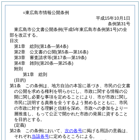
○東広島市情報公開条例
平成15年10月1日
条例第31号
東広島市公文書公開条例(平成5年東広島市条例第1号)の全
部を改正する。
目次
第1章
総則
(第1条―第4条)
第2章
公文書の公開
(第5条―第16条)
第3章
審査請求等
(第17条―第19条)
第4章
雑則
(第20条―第25条)
附則
第1章
総則
(目的)
第1条
この条例は、地方自治の本旨に基づき、市民の公文書
の公開を求める権利を明らかにし、市政に関する情報の公
開に関し必要な事項を定めることにより、市が市政に関し
市民に説明する責務を全うするよう努めるとともに、市民
の市政に対する理解と信頼を深め、市政への参加をより一
層推進し、もって公正で開かれた市政の発展に資すること
を目的とする。
(定義)
第2条
この条例において、
次の各号
に掲げる用語の意義は、
それぞれ
当該各号
に定めるところによる。