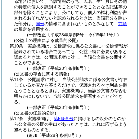
る場合において、当該情報のうち、氏名、生年月日その他
の特定の個人を識別することができることとなる記述等の
部分を除くことにより、公にしても、個人の権利利益が害
されるおそれがないと認められるときは、当該部分を除い
た部分は、
同号
の情報に含まれないものとみなして、
前項
の規定を適用する。
(一部改正〔平成28年条例8号・令和5年11号〕)
(公益上の理由による裁量的公開)
第10条
実施機関は、公開請求に係る公文書に非公開情報が
記録されている場合であっても、公益上特に必要があると
認めるときは、公開請求者に対し、当該公文書を公開する
ことができる。
(一部改正〔平成28年条例8号〕)
(公文書の存否に関する情報)
第11条
公開請求に対し、当該公開請求に係る公文書が存在
しているか否かを答えるだけで、保護されるべき利益を損
なうこととなるときは、実施機関は、当該公文書の存否を
明らかにしないで、当該公開請求を拒否することができ
る。
(一部改正〔平成28年条例8号〕)
(公文書の任意的公開)
第12条
実施機関は、
第5条各号
に掲げるもの以外のものか
ら公文書の公開の申出があったときは、これに応ずるよう
努めるものとする。
(追加〔平成28年条例8号〕)