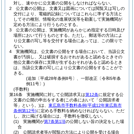
対し、速やかに公文書の公開をしなければならない。
2
公文書の公開は、文書又は図画については閲覧又は写しの
交付により、電磁的記録についてはこれらに準ずる方法と
してその種別、情報化の進展状況等を勘案して実施機関が
定める方法により行うものとする。
3
公文書の公開は、実施機関があらかじめ指定する日時及び
場所において行うものとする。
ただし、郵送等の方法によ
り公文書の写し等を交付する場合にあっては、この限りで
ない。
4
実施機関は、公文書の公開をする場合において、当該公文
書が汚損し、又は破損するおそれがあると認めるときその
他公文書の保存に支障が生ずるおそれがあると認めるとき
は、当該公文書の写しにより公文書の公開をすることがで
きる。
(追加〔平成28年条例8号〕、一部改正〔令和5年条
例11号〕)
(手数料)
第16条
実施機関に対して公開請求又は
第12条
に規定する公
文書の公開の申出をする者
(この条において「公開請求者
等」という。)
は、
東広島市手数料条例
(平成12年東広島市
条例第12号)
に定める手数料を納めなければならない。
ただ
し、次に掲げる場合には、手数料を徴収しない。
(1)
実施機関が
第7条第1項
の公開しない旨の決定をした場
合
(2)
公開請求者等が閲覧の方法により公開を受ける場合