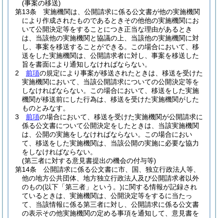
(事案の移送)
第13条
実施機関は、公開請求に係る公文書が他の実施機関
により作成されたものであるときその他他の実施機関にお
いて公開決定等をすることにつき正当な理由があるとき
は、当該他の実施機関と協議の上、当該他の実施機関に対
し、事案を移送することができる。
この場合において、移
送をした実施機関は、公開請求者に対し、事案を移送した
旨を書面により通知しなければならない。
2
前項
の規定により事案が移送されたときは、移送を受けた
実施機関において、当該公開請求についての公開決定等を
しなければならない。
この場合において、移送をした実施
機関が移送前にした行為は、移送を受けた実施機関がした
ものとみなす。
3
前項
の場合において、移送を受けた実施機関が公開請求に
係る公文書について公開決定をしたときは、当該実施機関
は、公開の実施をしなければならない。
この場合におい
て、移送をした実施機関は、当該公開の実施に必要な協力
をしなければならない。
(第三者に対する意見書提出の機会の付与等)
第14条
公開請求に係る公文書に市、国、独立行政法人等、
他の地方公共団体、地方独立行政法人及び公開請求者以外
のもの
(以下「第三者」という。)
に関する情報が記録され
ているときは、実施機関は、公開決定等をするに当たっ
て、当該情報に係る第三者に対し、公開請求に係る公文書
の表示その他実施機関の定める事項を通知して、意見書を