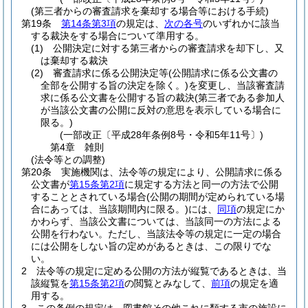
(第三者からの審査請求を棄却する場合等における手続)
第19条
第14条第3項
の規定は、
次の各号
のいずれかに該当
する裁決をする場合について準用する。
(1)
公開決定に対する第三者からの審査請求を却下し、又
は棄却する裁決
(2)
審査請求に係る公開決定等
(公開請求に係る公文書の
全部を公開する旨の決定を除く。)
を変更し、当該審査請
求に係る公文書を公開する旨の裁決
(第三者である参加人
が当該公文書の公開に反対の意思を表示している場合に
限る。)
(一部改正〔平成28年条例8号・令和5年11号〕)
第4章
雑則
(法令等との調整)
第20条
実施機関は、法令等の規定により、公開請求に係る
公文書が
第15条第2項
に規定する方法と同一の方法で公開
することとされている場合
(公開の期間が定められている場
合にあっては、当該期間内に限る。)
には、
同項
の規定にか
かわらず、当該公文書については、当該同一の方法による
公開を行わない。
ただし、当該法令等の規定に一定の場合
には公開をしない旨の定めがあるときは、この限りでな
い。
2
法令等の規定に定める公開の方法が縦覧であるときは、当
該縦覧を
第15条第2項
の閲覧とみなして、
前項
の規定を適
用する。