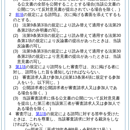
る公文書の全部を公開することとする場合
(当該公文書の
公開について反対意見書が提出されている場合を除く。)
2
前項
の規定による諮問は、次に掲げる書面を添えてするも
のとする。
(1)
法第9条第3項の規定により読み替えて適用する法第29
条第2項の弁明書の写し
(2)
法第9条第3項の規定により読み替えて適用する法第30
条第1項の規定により反論書の提出があったときは、当該
反論書の写し
(3)
法第9条第3項の規定により読み替えて適用する法第30
条第2項の規定により意見書の提出があったときは、当該
意見書の写し
3
第1項
の規定により諮問をした審査庁は、次に掲げる者に
対し、諮問をした旨を通知しなければならない。
(1)
審査請求人及び参加人
(法第13条第4項に規定する参加
人をいう。以下同じ。)
(2)
公開請求者
(公開請求者が審査請求人又は参加人であ
る場合を除く。)
(3)
当該審査請求に係る公文書の公開について反対意見書
を提出した第三者
(当該第三者が審査請求人又は参加人で
ある場合を除く。)
4
審査庁は、
第1項
の規定による諮問に対する答申を受けた
ときは、これを尊重し、当該審査請求に対する裁決をしな
ければならない。
(一部改正〔平成28年条例8号・令和5年11号〕)