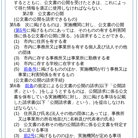
するとともに、公文書の公開を受けたときは、これによっ
て得た情報を適正に使用しなければならない。
第2章
公文書の公開
(公文書の公開を請求できるもの)
第5条
次に掲げるものは、実施機関に対し、公文書の公開
(
第5号
に掲げるものにあっては、そのものの有する利害関
係に係る公文書の公開に限る。)
を請求することができる。
(1)
市内に住所を有する者
(2)
市内に事務所又は事業所を有する個人及び法人その他
の団体
(3)
市内に存する事務所又は事業所に勤務する者
(4)
市内に存する学校に在学する者
(5)
前各号
に掲げるもののほか、実施機関が行う事務又は
事業に利害関係を有するもの
(公文書の公開の請求手続)
第6条
前条
の規定による公文書の公開の請求
(以下「公開請
求」という。)
をしようとするものは、公開請求に係る公文
書を保有している実施機関に対し、次に掲げる事項を記載
した請求書
(以下「公開請求書」という。)
を提出しなけれ
ばならない。
(1)
住所及び氏名
(法人その他の団体にあっては、事務所
又は事業所の所在地並びに名称及び代表者の氏名)
(2)
公文書の名称その他の公開請求に係る公文書を特定す
るに足りる事項
(3)
前2号
に掲げるもののほか、実施機関が定める事項