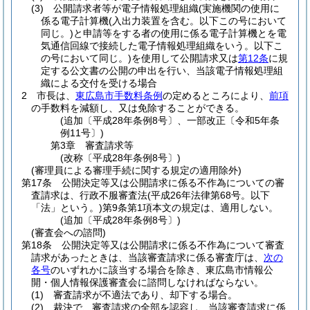
(3)
公開請求者等が電子情報処理組織
(実施機関の使用に
係る電子計算機
(入出力装置を含む。以下この号において
同じ。)
と申請等をする者の使用に係る電子計算機とを電
気通信回線で接続した電子情報処理組織をいう。以下こ
の号において同じ。)
を使用して公開請求又は
第12条
に規
定する公文書の公開の申出を行い、当該電子情報処理組
織による交付を受ける場合
2
市長は、
東広島市手数料条例
の定めるところにより、
前項
の手数料を減額し、又は免除することができる。
(追加〔平成28年条例8号〕、一部改正〔令和5年条
例11号〕)
第3章
審査請求等
(改称〔平成28年条例8号〕)
(審理員による審理手続に関する規定の適用除外)
第17条
公開決定等又は公開請求に係る不作為についての審
査請求は、行政不服審査法
(平成26年法律第68号。以下
「法」という。)
第9条第1項本文の規定は、適用しない。
(追加〔平成28年条例8号〕)
(審査会への諮問)
第18条
公開決定等又は公開請求に係る不作為について審査
請求があったときは、当該審査請求に係る審査庁は、
次の
各号
のいずれかに該当する場合を除き、東広島市情報公
開・個人情報保護審査会に諮問しなければならない。
(1)
審査請求が不適法であり、却下する場合。
(2)
裁決で、審査請求の全部を認容し、当該審査請求に係