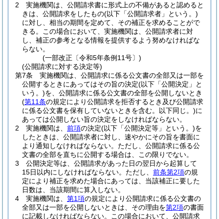
2
実施機関は、公開請求書に形式上の不備があると認めると
きは、公開請求をしたもの
(以下「公開請求者」という。)
に対し、相当の期間を定めて、その補正を求めることがで
きる。
この場合において、実施機関は、公開請求者に対
し、補正の参考となる情報を提供するよう努めなければな
らない。
(一部改正〔令和5年条例11号〕)
(公開請求に対する決定等)
第7条
実施機関は、公開請求に係る公文書の全部又は一部を
公開するときにあってはその旨の決定
(以下「公開決定」と
いう。)
を、公開請求に係る公文書の全部を公開しないとき
(
第11条
の規定により公開請求を拒否するとき及び公開請求
に係る公文書を保有していないときを含む。以下同じ。)
に
あっては公開しない旨の決定をしなければならない。
2
実施機関は、
前項
の決定
(以下「公開決定等」という。)
を
したときは、公開請求者に対し、速やかにその旨を書面に
より通知しなければならない。
ただし、公開請求に係る公
文書の全部を直ちに公開する場合は、この限りでない。
3
公開決定等は、公開請求があった日の翌日から起算して
15日以内にしなければならない。
ただし、
前条第2項
の規
定により補正を求めた場合にあっては、当該補正に要した
日数は、当該期間に算入しない。
4
実施機関は、
第1項
の規定により公開請求に係る公文書の
全部又は一部を公開しないときは、その理由を
第2項
の書面
に記載しなければならない。
この場合において、公開請求