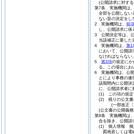
(公開請求に対する
第7条
実施機関は
全部を公開しない
ない旨の決定をし
2
実施機関は、
前
し、公開請求に係
3
公開決定等は、公
当該補正に要した
4
実施機関は、
第1
において、公開請
なければならない
5
第3項
の規定にか
る。
この場合にお
6
実施機関は、公
とにより事務の遂
該期間内に公開決
に、公開請求者に
(1)
この項の規定
(2)
残りの公文書
(一部改正〔
(公文書の公開義務
第8条
実施機関は
合を除き、公開請
(1)
個人情報 個
図画若しくは電