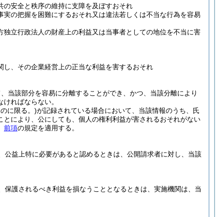
共の安全と秩序の維持に支障を及ぼすおそれ
事実の把握を困難にするおそれ又は違法若しくは不当な行為を容易
方独立行政法人の財産上の利益又は当事者としての地位を不当に害
関し、その企業経営上の正当な利益を害するおそれ
て、当該部分を容易に分離することができ、かつ、当該分離により
なければならない。
のに限る。)
が記録されている場合において、当該情報のうち、氏
ことにより、公にしても、個人の権利利益が害されるおそれがない
、
前項
の規定を適用する。
、公益上特に必要があると認めるときは、公開請求者に対し、当該
、保護されるべき利益を損なうこととなるときは、実施機関は、当