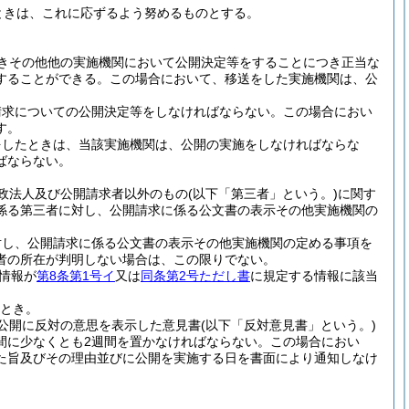
ときは、これに応ずるよう努めるものとする。
きその他他の実施機関において公開決定等をすることにつき正当な
することができる。
この場合において、移送をした実施機関は、公
請求についての公開決定等をしなければならない。
この場合におい
す。
をしたときは、当該実施機関は、公開の実施をしなければならな
ばならない。
政法人及び公開請求者以外のもの
(以下「第三者」という。)
に関す
係る第三者に対し、公開請求に係る公文書の表示その他実施機関の
対し、公開請求に係る公文書の表示その他実施機関の定める事項を
者の所在が判明しない場合は、この限りでない。
情報が
第8条第1号イ
又は
同条第2号ただし書
に規定する情報に該当
とき。
公開に反対の意思を表示した意見書
(以下「反対意見書」という。)
間に少なくとも2週間を置かなければならない。
この場合におい
た旨及びその理由並びに公開を実施する日を書面により通知しなけ