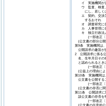
イ
実施機関が
ウ
監査、検査
にし、若しく
エ
契約、交渉
するおそれ
オ
調査研究に
カ
人事管理に
キ
独立行政法
(一部改正〔
(公文書の部分公開
第9条
実施機関は
公開請求の趣旨が
2
公開請求に係る
名、生年月日その
と認められるとき
(一部改正〔
(公益上の理由によ
第10条
実施機関は
公文書を公開する
(一部改正〔
(公文書の存否に関
第11条
公開請求に
該公文書の存否を
(一部改正〔
(公文書の任意的公