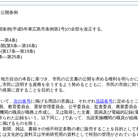
報公開条例
開条例(平成5年東広島市条例第1号)の全部を改正する。
条―第4条)
公開
(第5条―第16条)
等
(第17条―第19条)
0条―第25条)
、地方自治の本旨に基づき、市民の公文書の公開を求める権利を明らか
し市民に説明する責務を全うするよう努めるとともに、市民の市政に対
の発展に資することを目的とする。
おいて、
次の各号
に掲げる用語の意義は、それぞれ
当該各号
に定めると
長、教育委員会、選挙管理委員会、公平委員会、監査委員、農業委員会
機関の職員が職務上作成し、又は取得した文書、図画及び電磁的記録
(
作られた記録をいう。以下同じ。)
であって、当該実施機関の職員が組織
に掲げるものを除く。
、新聞、雑誌、書籍その他不特定多数の者に販売することを目的として
くは文化的な資料又は学術研究用の資料として特別の管理がされている