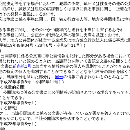
公開決定等をする場合において、犯罪の予防、鎮圧又は捜査その他の公
、取締り、試験又は租税の賦課若しくは徴収に係る事務に関し、正確な
はその発見を困難にするおそれ
又は争訟に係る事務に関し、国、独立行政法人等、地方公共団体又は地
係る事務に関し、その公正かつ能率的な遂行を不当に阻害するおそれ
係る事務に関し、公正かつ円滑な人事の確保に支障を及ぼすおそれ
人等、地方公共団体が経営する企業又は地方独立行政法人に係る事業に
平成19年条例34号・28年8号・令和5年11号〕)
)
、公開請求に係る公文書に非公開情報を記録した部分がある場合におい
損なわれないと認めるときは、当該部分を除いて当該公文書の公開をし
公文書に
前条第1号
に該当する情報
(特定の個人を識別することができるも
他の特定の個人を識別することができることとなる記述等の部分を除く
は、当該部分を除いた部分は、
同号
の情報に含まれないものとみなして
平成28年条例8号・令和5年11号〕)
る裁量的公開)
、公開請求に係る公文書に非公開情報が記録されている場合であっても
ことができる。
平成28年条例8号〕)
する情報)
対し、当該公開請求に係る公文書が存在しているか否かを答えるだけで
明らかにしないで、当該公開請求を拒否することができる。
平成28年条例8号〕)
開)