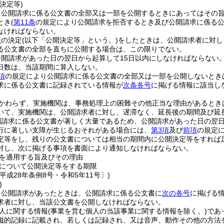
決定等)
、公開請求に係る公文書の全部又は一部を公開するときにあってはその
とき
(
第11条
の規定により公開請求を拒否するとき及び公開請求に係る公
なければならない。
項
の決定
(以下「公開決定等」という。)
をしたときは、公開請求者に対し
る公文書の全部を直ちに公開する場合は、この限りでない。
開請求があった日の翌日から起算して15日以内にしなければならない
日数は、当該期間に算入しない。
項
の規定により公開請求に係る公文書の全部又は一部を公開しないとき
求に係る公文書に記録されている情報が
次条各号
に掲げる情報に該当し
。
かわらず、実施機関は、事務処理上の困難その他正当な理由があるとき
いて、実施機関は、公開請求者に対し、遅滞なく、延長後の期間及び延
開請求に係る公文書が著しく大量であるため、公開請求があった日の翌日
行に著しい支障が生じるおそれがある場合には、
第3項
及び
前項
の規定
定等をし、残りの公文書については相当の期間内に公開決定等をすれば
対し、次に掲げる事項を書面により通知しなければならない。
を適用する旨及びその理由
について公開決定等をする期限
平成28年条例8号・令和5年11号〕)
)
、公開請求があったときは、公開請求に係る公文書に
次の各号
に掲げる
求者に対し、当該公文書を公開しなければならない。
人に関する情報
(事業を営む個人の当該事業に関する情報を除く。)
であ
磁的記録に記載され、若しくは記録され、又は音声、動作その他の方法