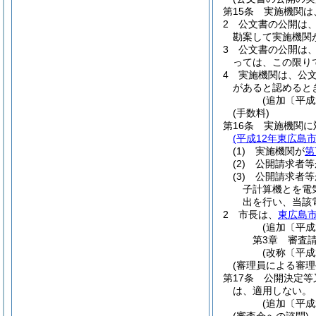
第15条
実施機関は
2
公文書の公開は
勘案して実施機関
3
公文書の公開は
っては、この限り
4
実施機関は、公
があると認めると
(追加〔平成
(手数料)
第16条
実施機関に
(平成12年東広島市
(1)
実施機関が
第
(2)
公開請求者等
(3)
公開請求者等
子計算機とを電
出を行い、当該
2
市長は、
東広島
(追加〔平成
第3章
審査
(改称〔平成
(審理員による審
第17条
公開決定等
は、適用しない。
(追加〔平成