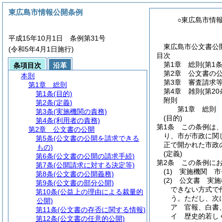
東広島市情報公開条例
○東広島市情
平成15年10月1日 条例第31号
東広島市公文書公
(令和5年4月1日施行)
目次
第1章
総則
(第1
条項目次
沿革
第2章
公文書の
本則
第3章
審査請求
第1章
総則
第4章
雑則
(第2
第1条
(目的)
附則
第2条
(定義)
第1章
総則
第3条
(実施機関の責務)
(目的)
第4条
(利用者の責務)
第1条
この条例は
第2章
公文書の公開
り、市が市政に関
第5条
(公文書の公開を請求できる
正で開かれた市政
もの)
(定義)
第6条
(公文書の公開の請求手続)
第2条
この条例に
第7条
(公開請求に対する決定等)
(1)
実施機関 市
第8条
(公文書の公開義務)
(2)
公文書 実施
第9条
(公文書の部分公開)
できない方式で
第10条
(公益上の理由による裁量的
う。
ただし、次
公開)
ア
官報、白書
第11条
(公文書の存否に関する情報)
イ
歴史的若し
第12条
(公文書の任意的公開)