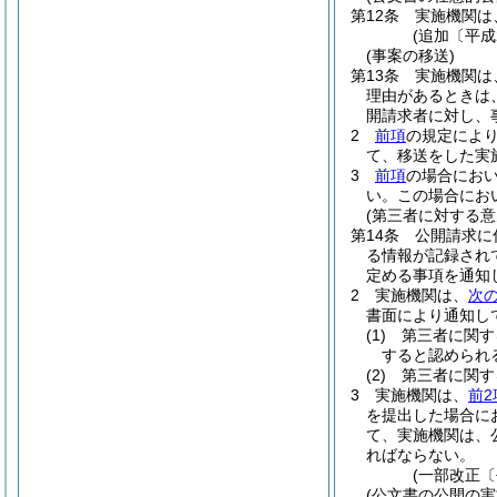
第12条
実施機関は
(追加〔平成
(事案の移送)
第13条
実施機関は
理由があるときは
開請求者に対し、
2
前項
の規定によ
て、移送をした実
3
前項
の場合にお
い。
この場合にお
(第三者に対する
第14条
公開請求に
る情報が記録され
定める事項を通知
2
実施機関は、
次
書面により通知し
(1)
第三者に関す
すると認められ
(2)
第三者に関す
3
実施機関は、
前2
を提出した場合に
て、実施機関は、
ればならない。
(一部改正〔
(公文書の公開の実