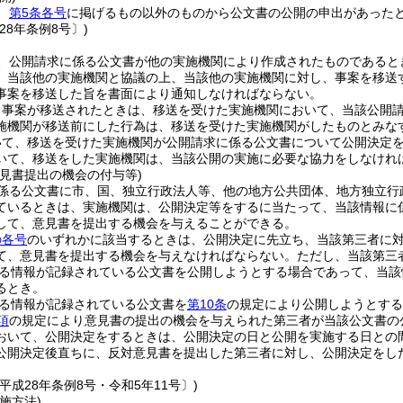
、
第5条各号
に掲げるもの以外のものから公文書の公開の申出があった
28年条例8号〕)
、公開請求に係る公文書が他の実施機関により作成されたものであると
、当該他の実施機関と協議の上、当該他の実施機関に対し、事案を移送
事案を移送した旨を書面により通知しなければならない。
り事案が移送されたときは、移送を受けた実施機関において、当該公開
施機関が移送前にした行為は、移送を受けた実施機関がしたものとみな
いて、移送を受けた実施機関が公開請求に係る公文書について公開決定
いて、移送をした実施機関は、当該公開の実施に必要な協力をしなけれ
意見書提出の機会の付与等)
係る公文書に市、国、独立行政法人等、他の地方公共団体、地方独立行
ているときは、実施機関は、公開決定等をするに当たって、当該情報に
して、意見書を提出する機会を与えることができる。
の各号
のいずれかに該当するときは、公開決定に先立ち、当該第三者に
て、意見書を提出する機会を与えなければならない。
ただし、当該第三
る情報が記録されている公文書を公開しようとする場合であって、当該
るとき。
る情報が記録されている公文書を
第10条
の規定により公開しようとする
項
の規定により意見書の提出の機会を与えられた第三者が当該公文書の
おいて、公開決定をするときは、公開決定の日と公開を実施する日との
公開決定後直ちに、反対意見書を提出した第三者に対し、公開決定をし
平成28年条例8号・令和5年11号〕)
施方法)