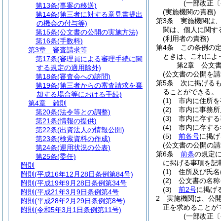
(一部改正〔
第13条
(事案の移送)
(実施機関の責務)
第14条
(第三者に対する意見書提出
第3条
実施機関は
の機会の付与等)
関は、個人に関す
第15条
(公文書の公開の実施方法)
(利用者の責務)
第16条
(手数料)
第4条
この条例の
第3章
審査請求等
ときは、これによ
第17条
(審理員による審理手続に関
第2章
公文
する規定の適用除外)
(公文書の公開を請
第18条
(審査会への諮問)
第5条
次に掲げる
第19条
(第三者からの審査請求を棄
ることができる。
却する場合等における手続)
(1)
市内に住所を
第4章
雑則
(2)
市内に事務所
第20条
(法令等との調整)
(3)
市内に存する
第21条
(情報の提供)
(4)
市内に存する
第22条
(出資法人の情報公開)
(5)
前各号
に掲げ
第23条
(検索資料の作成)
(公文書の公開の請
第24条
(運用状況の公表)
第6条
前条
の規定
第25条
(委任)
に掲げる事項を記
附則
(1)
住所及び氏名
附則
(平成16年12月28日条例第84号)
(2)
公文書の名称
附則
(平成19年9月28日条例第34号
(3)
前2号
に掲げ
附則
(平成21年3月9日条例第4号
2
実施機関は、公
附則
(平成28年2月29日条例第8号)
正を求めることが
附則
(令和5年3月1日条例第11号)
(一部改正〔