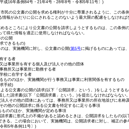
平成16年条例84号・21年4号・28年8号・令和5年11号〕)
、市民の公文書の公開を求める権利が十分に尊重されるように、この条
る情報がみだりに公にされることのないよう最大限の配慮をしなければ
定めるところにより公文書の公開を請求しようとするものは、この条例
って得た情報を適正に使用しなければならない。
書の公開
求できるもの)
ものは、実施機関に対し、公文書の公開
(
第5号
に掲げるものにあっては、
有する者
又は事業所を有する個人及び法人その他の団体
事務所又は事業所に勤務する者
学校に在学する者
るもののほか、実施機関が行う事務又は事業に利害関係を有するもの
求手続)
による公文書の公開の請求
(以下「公開請求」という。)
をしようとするも
載した請求書
(以下「公開請求書」という。)
を提出しなければならない
(法人その他の団体にあっては、事務所又は事業所の所在地並びに名称及
その他の公開請求に係る公文書を特定するに足りる事項
るもののほか、実施機関が定める事項
開請求書に形式上の不備があると認めるときは、公開請求をしたもの
(以
できる。
この場合において、実施機関は、公開請求者に対し、補正の参
令和5年条例11号〕)