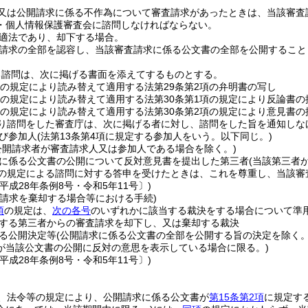
又は公開請求に係る不作為について審査請求があったときは、当該審査
・個人情報保護審査会に諮問しなければならない。
適法であり、却下する場合。
請求の全部を認容し、当該審査請求に係る公文書の全部を公開すること
る諮問は、次に掲げる書面を添えてするものとする。
項の規定により読み替えて適用する法第29条第2項の弁明書の写し
項の規定により読み替えて適用する法第30条第1項の規定により反論書
項の規定により読み替えて適用する法第30条第2項の規定により意見書
り諮問をした審査庁は、次に掲げる者に対し、諮問をした旨を通知しな
び参加人
(法第13条第4項に規定する参加人をいう。以下同じ。)
公開請求者が審査請求人又は参加人である場合を除く。)
に係る公文書の公開について反対意見書を提出した第三者
(当該第三者
の規定による諮問に対する答申を受けたときは、これを尊重し、当該審
平成28年条例8号・令和5年11号〕)
査請求を棄却する場合等における手続)
項
の規定は、
次の各号
のいずれかに該当する裁決をする場合について準
する第三者からの審査請求を却下し、又は棄却する裁決
る公開決定等
(公開請求に係る公文書の全部を公開する旨の決定を除く。
が当該公文書の公開に反対の意思を表示している場合に限る。)
平成28年条例8号・令和5年11号〕)
、法令等の規定により、公開請求に係る公文書が
第15条第2項
に規定す