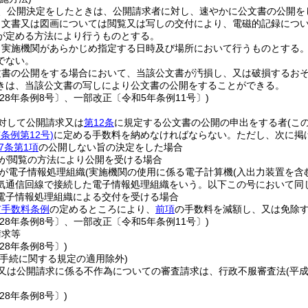
、公開決定をしたときは、公開請求者に対し、速やかに公文書の公開を
、文書又は図画については閲覧又は写しの交付により、電磁的記録につ
が定める方法により行うものとする。
、実施機関があらかじめ指定する日時及び場所において行うものとする
でない。
文書の公開をする場合において、当該公文書が汚損し、又は破損するお
きは、当該公文書の写しにより公文書の公開をすることができる。
28年条例8号〕、一部改正〔令和5年条例11号〕)
対して公開請求又は
第12条
に規定する公文書の公開の申出をする者
(こ
条例第12号)
に定める手数料を納めなければならない。
ただし、次に掲
7条第1項
の公開しない旨の決定をした場合
が閲覧の方法により公開を受ける場合
が電子情報処理組織
(実施機関の使用に係る電子計算機
(入出力装置を含
気通信回線で接続した電子情報処理組織をいう。以下この号において同じ
電子情報処理組織による交付を受ける場合
市手数料条例
の定めるところにより、
前項
の手数料を減額し、又は免除
28年条例8号〕、一部改正〔令和5年条例11号〕)
請求等
28年条例8号〕)
理手続に関する規定の適用除外)
又は公開請求に係る不作為についての審査請求は、行政不服審査法
(平
28年条例8号〕)