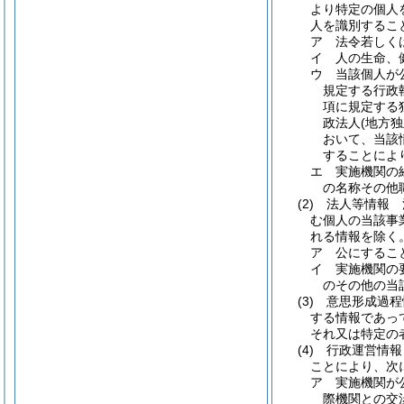
より特定の個人
人を識別するこ
ア
法令若しく
イ
人の生命、
ウ
当該個人が
規定する行政
項に規定する
政法人
(地方
おいて、当該
することによ
エ
実施機関の
の名称その他
(2)
法人等情報 
む個人の当該事
れる情報を除く
ア
公にするこ
イ
実施機関の
のその他の当
(3)
意思形成過程
する情報であっ
それ又は特定の
(4)
行政運営情報
ことにより、次
ア
実施機関が
際機関との交