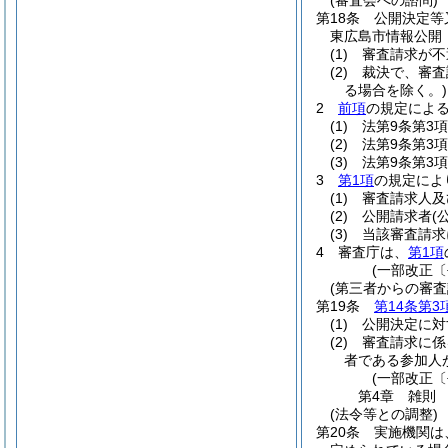
(審査会への諮問)
第18条
公開決定等
東広島市情報公開
(1)
審査請求が不
(2)
裁決で、審査
る場合を除く。)
2
前項
の規定によ
(1)
法第9条第3
(2)
法第9条第3
(3)
法第9条第3
3
第1項
の規定によ
(1)
審査請求人及
(2)
公開請求者
(
(3)
当該審査請求
4
審査庁は、
第1項
(一部改正〔
(第三者からの審
第19条
第14条第3
(1)
公開決定に対
(2)
審査請求に係
者である参加人
(一部改正〔
第4章
雑則
(法令等との調整)
第20条
実施機関は