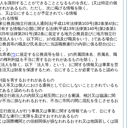
人を識別することができることとなるものを含む。)
又は特定の個
それがあるもの。
ただし、次に掲げる情報を除く。
れ、又は公にすることが予定されている情報
られる情報
家公務員
(独立行政法人通則法
(平成11年法律第103号)
第2条第4項に
保有する情報の公開に関する法律
(平成13年法律第140号)
第2条第1
和25年法律第261号)
第2条に規定する地方公務員並びに地方独立行
政法人をいう。以下同じ。)
の役員及び職員をいう。)
である場合に
公務員等の職及び氏名並びに当該職務遂行の内容に係る部分
(公に
。)
出席者
(
ウ
に規定する公務員等を除く。)
の所属団体名、所属名、職
人の権利利益を不当に害するおそれがあるものを除く。)
政法人を除く。以下「法人等」という。)
に関する情報又は事業を営
生活又は財産を保護するため、公にすることが必要であると認めら
利益を害するおそれがあるもの
法人等又は個人における通例として公にしないこととされているも
であると認められるもの
独立行政法人の内部又は相互間における審議、検討又は協議に関
が不当に損なわれるおそれ、不当に市民の間に混乱を生じさせるお
立行政法人が行う事務又は事業に関する情報であって、公にする
適正な遂行に支障を及ぼすおそれがあるもの
くは国際機関との信頼関係が損なわれるおそれ又は他国若しくは国