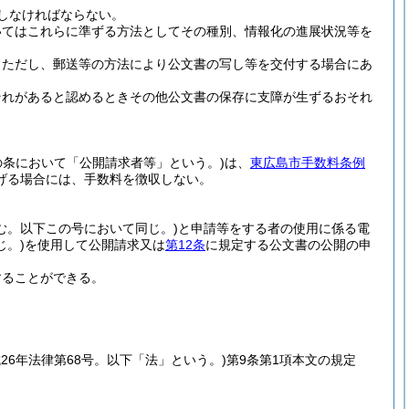
しなければならない。
いてはこれらに準ずる方法としてその種別、情報化の進展状況等を
。
ただし、郵送等の方法により公文書の写し等を交付する場合にあ
それがあると認めるときその他公文書の保存に支障が生ずるおそれ
の条において「公開請求者等」という。)
は、
東広島市手数料条例
げる場合には、手数料を徴収しない。
む。以下この号において同じ。)
と申請等をする者の使用に係る電
。)
を使用して公開請求又は
第12条
に規定する公文書の公開の申
することができる。
成26年法律第68号。以下「法」という。)
第9条第1項本文の規定