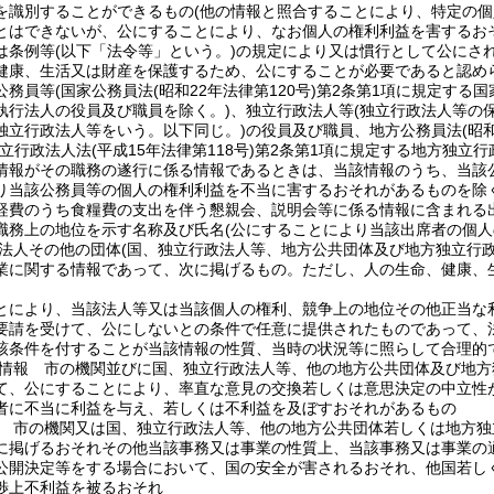
を識別することができるもの
(他の情報と照合することにより、特定の個
とはできないが、公にすることにより、なお個人の権利利益を害するお
は条例等
(以下「法令等」という。)
の規定により又は慣行として公にさ
健康、生活又は財産を保護するため、公にすることが必要であると認め
公務員等
(国家公務員法
(昭和22年法律第120号)
第2条第1項に規定する国
執行法人の役員及び職員を除く。)
、独立行政法人等
(独立行政法人等の
独立行政法人等をいう。以下同じ。)
の役員及び職員、地方公務員法
(昭
独立行政法人法
(平成15年法律第118号)
第2条第1項に規定する地方独立行
情報がその職務の遂行に係る情報であるときは、当該情報のうち、当該
り当該公務員等の個人の権利利益を不当に害するおそれがあるものを除く
経費のうち食糧費の支出を伴う懇親会、説明会等に係る情報に含まれる
職務上の地位を示す名称及び氏名
(公にすることにより当該出席者の個
法人その他の団体
(国、独立行政法人等、地方公共団体及び地方独立行
業に関する情報であって、次に掲げるもの。
ただし、人の生命、健康、
。
とにより、当該法人等又は当該個人の権利、競争上の地位その他正当な
要請を受けて、公にしないとの条件で任意に提供されたものであって、
該条件を付することが当該情報の性質、当時の状況等に照らして合理的
情報 市の機関並びに国、独立行政法人等、他の地方公共団体及び地方
て、公にすることにより、率直な意見の交換若しくは意思決定の中立性
者に不当に利益を与え、若しくは不利益を及ぼすおそれがあるもの
 市の機関又は国、独立行政法人等、他の地方公共団体若しくは地方独
に掲げるおそれその他当該事務又は事業の性質上、当該事務又は事業の
公開決定等をする場合において、国の安全が害されるおそれ、他国若し
渉上不利益を被るおそれ