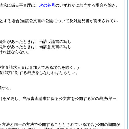
請求に係る審査庁は、
次の各号
のいずれかに該当する場合を除き、
とする場合
(当該公文書の公開について反対意見書が提出されてい
の提出があったときは、当該反論書の写し
の提出があったときは、当該意見書の写し
ければならない。
が審査請求人又は参加人である場合を除く。)
査請求に対する裁決をしなければならない。
用する。
)
を変更し、当該審査請求に係る公文書を公開する旨の裁決
(第三
る方法と同一の方法で公開することとされている場合
(公開の期間が