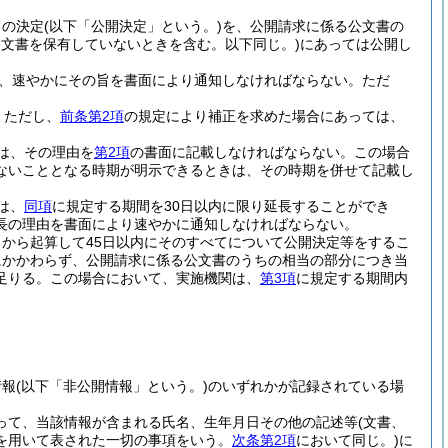
旨の決定
(以下「公開決定」という。)
を、公開請求に係る公文書の
文書を保有していないときを含む。以下同じ。)
にあっては公開し
、速やかにその旨を書面により通知しなければならない。
ただ
。
ただし、
前条第2項
の規定により補正を求めた場合にあっては、
は、その理由を
第2項
の書面に記載しなければならない。
この場合
ないこととなる時期が明示できるときは、その時期を併せて記載し
は、
同項
に規定する期間を30日以内に限り延長することができ
長の理由を書面により速やかに通知しなければならない。
から起算して45日以内にそのすべてについて公開決定等をするこ
にかかわらず、公開請求に係る公文書のうちの相当の部分につき当
足りる。
この場合において、実施機関は、
第3項
に規定する期間内
情報
(以下「非公開情報」という。)
のいずれかが記録されている場
って、当該情報が含まれる氏名、生年月日その他の記述等
(文書、
を用いて表された一切の事項をいう。
次条第2項
において同じ。)
に