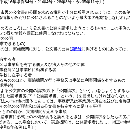
平成16年条例84号・21年4号・28年8号・令和5年11号〕)
、市民の公文書の公開を求める権利が十分に尊重されるように、この条
る情報がみだりに公にされることのないよう最大限の配慮をしなければ
定めるところにより公文書の公開を請求しようとするものは、この条例
って得た情報を適正に使用しなければならない。
書の公開
求できるもの)
ものは、実施機関に対し、公文書の公開
(
第5号
に掲げるものにあっては、
有する者
又は事業所を有する個人及び法人その他の団体
事務所又は事業所に勤務する者
学校に在学する者
るもののほか、実施機関が行う事務又は事業に利害関係を有するもの
求手続)
による公文書の公開の請求
(以下「公開請求」という。)
をしようとするも
載した請求書
(以下「公開請求書」という。)
を提出しなければならない
(法人その他の団体にあっては、事務所又は事業所の所在地並びに名称及
その他の公開請求に係る公文書を特定するに足りる事項
るもののほか、実施機関が定める事項
開請求書に形式上の不備があると認めるときは、公開請求をしたもの
(以
できる。
この場合において、実施機関は、公開請求者に対し、補正の参
令和5年条例11号〕)