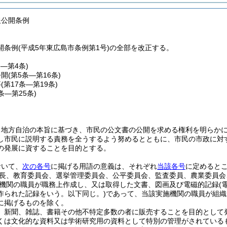
報公開条例
開条例(平成5年東広島市条例第1号)の全部を改正する。
条―第4条)
公開
(第5条―第16条)
等
(第17条―第19条)
0条―第25条)
、地方自治の本旨に基づき、市民の公文書の公開を求める権利を明らか
し市民に説明する責務を全うするよう努めるとともに、市民の市政に対
の発展に資することを目的とする。
おいて、
次の各号
に掲げる用語の意義は、それぞれ
当該各号
に定めると
長、教育委員会、選挙管理委員会、公平委員会、監査委員、農業委員会
機関の職員が職務上作成し、又は取得した文書、図画及び電磁的記録
(
作られた記録をいう。以下同じ。)
であって、当該実施機関の職員が組織
に掲げるものを除く。
、新聞、雑誌、書籍その他不特定多数の者に販売することを目的として
くは文化的な資料又は学術研究用の資料として特別の管理がされている