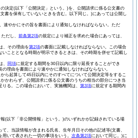
旨の決定
(以下「公開決定」という。)
を、公開請求に係る公文書の
文書を保有していないときを含む。以下同じ。)
にあっては公開し
、速やかにその旨を書面により通知しなければならない。
ただ
。
ただし、
前条第2項
の規定により補正を求めた場合にあっては、
は、その理由を
第2項
の書面に記載しなければならない。
この場合
ないこととなる時期が明示できるときは、その時期を併せて記載し
は、
同項
に規定する期間を30日以内に限り延長することができ
長の理由を書面により速やかに通知しなければならない。
から起算して45日以内にそのすべてについて公開決定等をするこ
にかかわらず、公開請求に係る公文書のうちの相当の部分につき当
足りる。
この場合において、実施機関は、
第3項
に規定する期間内
情報
(以下「非公開情報」という。)
のいずれかが記録されている場
って、当該情報が含まれる氏名、生年月日その他の記述等
(文書、
を用いて表された一切の事項をいう。
次条第2項
において同じ。)
に