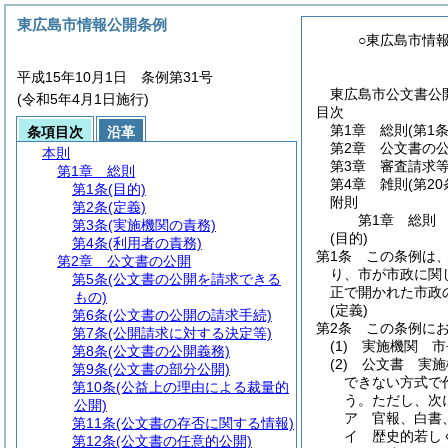
東広島市情報公開条例
○東広島市情
平成15年10月1日 条例第31号
東広島市公文書公
(令和5年4月1日施行)
目次
第1章
総則
(第1
条項目次
沿革
第2章
公文書の
本則
第3章
審査請求
第1章
総則
第4章
雑則
(第2
第1条
(目的)
附則
第2条
(定義)
第1章
総則
第3条
(実施機関の責務)
(目的)
第4条
(利用者の責務)
第1条
この条例は
第2章
公文書の公開
り、市が市政に関
第5条
(公文書の公開を請求できる
正で開かれた市政
もの)
(定義)
第6条
(公文書の公開の請求手続)
第2条
この条例に
第7条
(公開請求に対する決定等)
(1)
実施機関 市
第8条
(公文書の公開義務)
(2)
公文書 実施
第9条
(公文書の部分公開)
できない方式で
第10条
(公益上の理由による裁量的
う。
ただし、次
公開)
ア
官報、白書
第11条
(公文書の存否に関する情報)
イ
歴史的若し
第12条
(公文書の任意的公開)