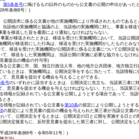
、
第5条各号
に掲げるもの以外のものから公文書の公開の申出があった
28年条例8号〕)
、公開請求に係る公文書が他の実施機関により作成されたものであると
、当該他の実施機関と協議の上、当該他の実施機関に対し、事案を移送
事案を移送した旨を書面により通知しなければならない。
り事案が移送されたときは、移送を受けた実施機関において、当該公開
施機関が移送前にした行為は、移送を受けた実施機関がしたものとみな
いて、移送を受けた実施機関が公開請求に係る公文書について公開決定
いて、移送をした実施機関は、当該公開の実施に必要な協力をしなけれ
意見書提出の機会の付与等)
係る公文書に市、国、独立行政法人等、他の地方公共団体、地方独立行
ているときは、実施機関は、公開決定等をするに当たって、当該情報に
して、意見書を提出する機会を与えることができる。
の各号
のいずれかに該当するときは、公開決定に先立ち、当該第三者に
て、意見書を提出する機会を与えなければならない。
ただし、当該第三
る情報が記録されている公文書を公開しようとする場合であって、当該
るとき。
る情報が記録されている公文書を
第10条
の規定により公開しようとする
項
の規定により意見書の提出の機会を与えられた第三者が当該公文書の
おいて、公開決定をするときは、公開決定の日と公開を実施する日との
公開決定後直ちに、反対意見書を提出した第三者に対し、公開決定をし
平成28年条例8号・令和5年11号〕)
施方法)