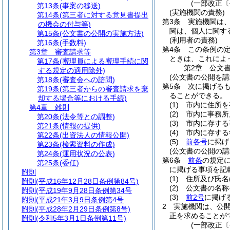
(一部改正〔
第13条
(事案の移送)
(実施機関の責務)
第14条
(第三者に対する意見書提出
第3条
実施機関は
の機会の付与等)
関は、個人に関す
第15条
(公文書の公開の実施方法)
(利用者の責務)
第16条
(手数料)
第4条
この条例の
第3章
審査請求等
ときは、これによ
第17条
(審理員による審理手続に関
第2章
公文
する規定の適用除外)
(公文書の公開を請
第18条
(審査会への諮問)
第5条
次に掲げる
第19条
(第三者からの審査請求を棄
ることができる。
却する場合等における手続)
(1)
市内に住所を
第4章
雑則
(2)
市内に事務所
第20条
(法令等との調整)
(3)
市内に存する
第21条
(情報の提供)
(4)
市内に存する
第22条
(出資法人の情報公開)
(5)
前各号
に掲げ
第23条
(検索資料の作成)
(公文書の公開の請
第24条
(運用状況の公表)
第6条
前条
の規定
第25条
(委任)
に掲げる事項を記
附則
(1)
住所及び氏名
附則
(平成16年12月28日条例第84号)
(2)
公文書の名称
附則
(平成19年9月28日条例第34号
(3)
前2号
に掲げ
附則
(平成21年3月9日条例第4号
2
実施機関は、公
附則
(平成28年2月29日条例第8号)
正を求めることが
附則
(令和5年3月1日条例第11号)
(一部改正〔