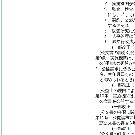
イ
実施機関が
ウ
監査、検査
にし、若しく
エ
契約、交渉
するおそれ
オ
調査研究に
カ
人事管理に
キ
独立行政法
(一部改正〔
(公文書の部分公開
第9条
実施機関は
公開請求の趣旨が
2
公開請求に係る
名、生年月日その
と認められるとき
(一部改正〔
(公益上の理由によ
第10条
実施機関は
公文書を公開する
(一部改正〔
(公文書の存否に関
第11条
公開請求に
該公文書の存否を
(一部改正〔
(公文書の任意的公