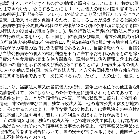
を識別することができるもの
(他の情報と照合することにより、特定の個
とはできないが、公にすることにより、なお個人の権利利益を害するお
は条例等
(以下「法令等」という。)
の規定により又は慣行として公にさ
健康、生活又は財産を保護するため、公にすることが必要であると認め
公務員等
(国家公務員法
(昭和22年法律第120号)
第2条第1項に規定する国
執行法人の役員及び職員を除く。)
、独立行政法人等
(独立行政法人等の
独立行政法人等をいう。以下同じ。)
の役員及び職員、地方公務員法
(昭
独立行政法人法
(平成15年法律第118号)
第2条第1項に規定する地方独立行
情報がその職務の遂行に係る情報であるときは、当該情報のうち、当該
り当該公務員等の個人の権利利益を不当に害するおそれがあるものを除く
経費のうち食糧費の支出を伴う懇親会、説明会等に係る情報に含まれる
職務上の地位を示す名称及び氏名
(公にすることにより当該出席者の個
法人その他の団体
(国、独立行政法人等、地方公共団体及び地方独立行
業に関する情報であって、次に掲げるもの。
ただし、人の生命、健康、
。
とにより、当該法人等又は当該個人の権利、競争上の地位その他正当な
要請を受けて、公にしないとの条件で任意に提供されたものであって、
該条件を付することが当該情報の性質、当時の状況等に照らして合理的
情報 市の機関並びに国、独立行政法人等、他の地方公共団体及び地方
て、公にすることにより、率直な意見の交換若しくは意思決定の中立性
者に不当に利益を与え、若しくは不利益を及ぼすおそれがあるもの
 市の機関又は国、独立行政法人等、他の地方公共団体若しくは地方独
に掲げるおそれその他当該事務又は事業の性質上、当該事務又は事業の
公開決定等をする場合において、国の安全が害されるおそれ、他国若し
渉上不利益を被るおそれ