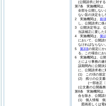
(公開請求に対する
第7条
実施機関は
全部を公開しない
ない旨の決定をし
2
実施機関は、
前
し、公開請求に係
3
公開決定等は、公
当該補正に要した
4
実施機関は、
第1
において、公開請
なければならない
5
第3項
の規定にか
る。
この場合にお
6
実施機関は、公
とにより事務の遂
該期間内に公開決
に、公開請求者に
(1)
この項の規定
(2)
残りの公文書
(一部改正〔
(公文書の公開義務
第8条
実施機関は
合を除き、公開請
(1)
個人情報 個
図画若しくは電