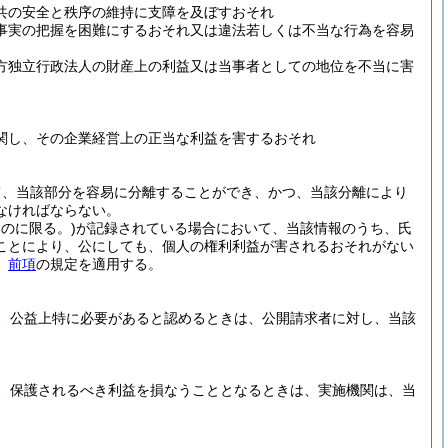
共の安全と秩序の維持に支障を及ぼすおそれ
事実の把握を困難にするおそれ又は違法若しくは不当な行為を容易
方独立行政法人の財産上の利益又は当事者としての地位を不当に害
関し、その企業経営上の正当な利益を害するおそれ
て、当該部分を容易に分離することができ、かつ、当該分離により
なければならない。
のに限る。)
が記録されている場合において、当該情報のうち、氏
ことにより、公にしても、個人の権利利益が害されるおそれがない
、
前項
の規定を適用する。
、公益上特に必要があると認めるときは、公開請求者に対し、当該
、保護されるべき利益を損なうこととなるときは、実施機関は、当