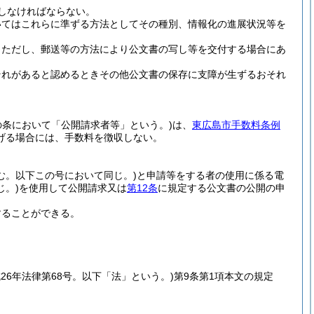
しなければならない。
いてはこれらに準ずる方法としてその種別、情報化の進展状況等を
。
ただし、郵送等の方法により公文書の写し等を交付する場合にあ
それがあると認めるときその他公文書の保存に支障が生ずるおそれ
の条において「公開請求者等」という。)
は、
東広島市手数料条例
げる場合には、手数料を徴収しない。
む。以下この号において同じ。)
と申請等をする者の使用に係る電
。)
を使用して公開請求又は
第12条
に規定する公文書の公開の申
することができる。
成26年法律第68号。以下「法」という。)
第9条第1項本文の規定