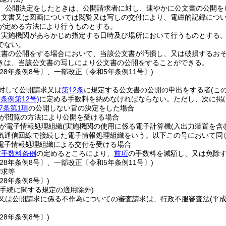
、公開決定をしたときは、公開請求者に対し、速やかに公文書の公開を
、文書又は図画については閲覧又は写しの交付により、電磁的記録につ
が定める方法により行うものとする。
、実施機関があらかじめ指定する日時及び場所において行うものとする
でない。
文書の公開をする場合において、当該公文書が汚損し、又は破損するお
きは、当該公文書の写しにより公文書の公開をすることができる。
28年条例8号〕、一部改正〔令和5年条例11号〕)
対して公開請求又は
第12条
に規定する公文書の公開の申出をする者
(こ
条例第12号)
に定める手数料を納めなければならない。
ただし、次に掲
7条第1項
の公開しない旨の決定をした場合
が閲覧の方法により公開を受ける場合
が電子情報処理組織
(実施機関の使用に係る電子計算機
(入出力装置を含
気通信回線で接続した電子情報処理組織をいう。以下この号において同じ
電子情報処理組織による交付を受ける場合
市手数料条例
の定めるところにより、
前項
の手数料を減額し、又は免除
28年条例8号〕、一部改正〔令和5年条例11号〕)
請求等
28年条例8号〕)
理手続に関する規定の適用除外)
又は公開請求に係る不作為についての審査請求は、行政不服審査法
(平
28年条例8号〕)