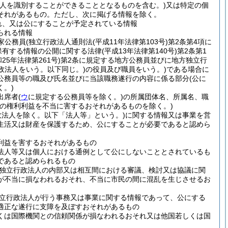
人を識別することができることとなるものを含む。)
又は特定の個
それがあるもの。
ただし、次に掲げる情報を除く。
れ、又は公にすることが予定されている情報
られる情報
家公務員
(独立行政法人通則法
(平成11年法律第103号)
第2条第4項に
保有する情報の公開に関する法律
(平成13年法律第140号)
第2条第1
和25年法律第261号)
第2条に規定する地方公務員並びに地方独立行
政法人をいう。以下同じ。)
の役員及び職員をいう。)
である場合に
公務員等の職及び氏名並びに当該職務遂行の内容に係る部分
(公に
。)
出席者
(
ウ
に規定する公務員等を除く。)
の所属団体名、所属名、職
人の権利利益を不当に害するおそれがあるものを除く。)
政法人を除く。以下「法人等」という。)
に関する情報又は事業を営
生活又は財産を保護するため、公にすることが必要であると認めら
利益を害するおそれがあるもの
法人等又は個人における通例として公にしないこととされているも
であると認められるもの
独立行政法人の内部又は相互間における審議、検討又は協議に関
が不当に損なわれるおそれ、不当に市民の間に混乱を生じさせるお
立行政法人が行う事務又は事業に関する情報であって、公にする
適正な遂行に支障を及ぼすおそれがあるもの
くは国際機関との信頼関係が損なわれるおそれ又は他国若しくは国