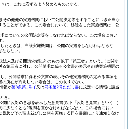
ときは、これに応ずるよう努めるものとする。
きその他他の実施機関において公開決定等をすることにつき正当な
することができる。
この場合において、移送をした実施機関は、公
請求についての公開決定等をしなければならない。
この場合におい
す。
をしたときは、当該実施機関は、公開の実施をしなければならな
ばならない。
政法人及び公開請求者以外のもの
(以下「第三者」という。)
に関す
係る第三者に対し、公開請求に係る公文書の表示その他実施機関の
対し、公開請求に係る公文書の表示その他実施機関の定める事項を
者の所在が判明しない場合は、この限りでない。
情報が
第8条第1号イ
又は
同条第2号ただし書
に規定する情報に該当
とき。
公開に反対の意思を表示した意見書
(以下「反対意見書」という。)
間に少なくとも2週間を置かなければならない。
この場合におい
た旨及びその理由並びに公開を実施する日を書面により通知しなけ