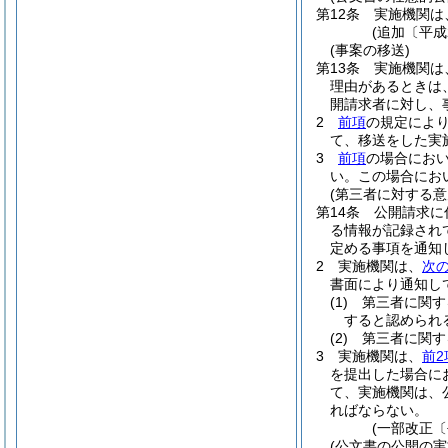
第12条
実施機関は
(追加〔平成
(事案の移送)
第13条
実施機関は
理由があるときは
開請求者に対し、
2
前項
の規定によ
て、移送をした実
3
前項
の場合にお
い。
この場合にお
(第三者に対する
第14条
公開請求に
る情報が記録され
定める事項を通知
2
実施機関は、
次
書面により通知し
(1)
第三者に関す
すると認められ
(2)
第三者に関す
3
実施機関は、
前2
を提出した場合に
て、実施機関は、
ればならない。
(一部改正〔
(公文書の公開の実