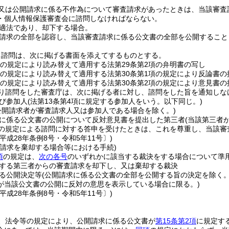
又は公開請求に係る不作為について審査請求があったときは、当該審査
・個人情報保護審査会に諮問しなければならない。
適法であり、却下する場合。
請求の全部を認容し、当該審査請求に係る公文書の全部を公開すること
る諮問は、次に掲げる書面を添えてするものとする。
項の規定により読み替えて適用する法第29条第2項の弁明書の写し
項の規定により読み替えて適用する法第30条第1項の規定により反論書
項の規定により読み替えて適用する法第30条第2項の規定により意見書
り諮問をした審査庁は、次に掲げる者に対し、諮問をした旨を通知しな
び参加人
(法第13条第4項に規定する参加人をいう。以下同じ。)
公開請求者が審査請求人又は参加人である場合を除く。)
に係る公文書の公開について反対意見書を提出した第三者
(当該第三者
の規定による諮問に対する答申を受けたときは、これを尊重し、当該審
平成28年条例8号・令和5年11号〕)
査請求を棄却する場合等における手続)
項
の規定は、
次の各号
のいずれかに該当する裁決をする場合について準
する第三者からの審査請求を却下し、又は棄却する裁決
る公開決定等
(公開請求に係る公文書の全部を公開する旨の決定を除く。
が当該公文書の公開に反対の意思を表示している場合に限る。)
平成28年条例8号・令和5年11号〕)
、法令等の規定により、公開請求に係る公文書が
第15条第2項
に規定す