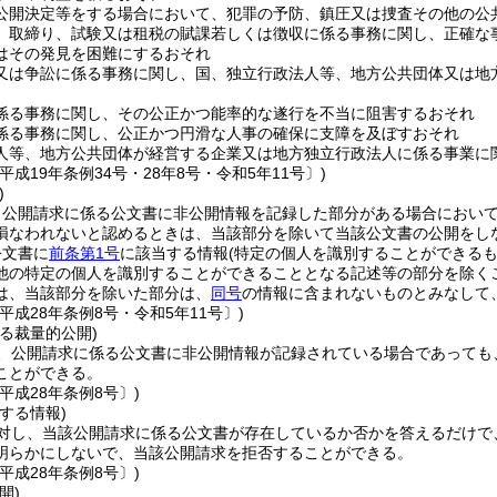
公開決定等をする場合において、犯罪の予防、鎮圧又は捜査その他の公
、取締り、試験又は租税の賦課若しくは徴収に係る事務に関し、正確な
はその発見を困難にするおそれ
又は争訟に係る事務に関し、国、独立行政法人等、地方公共団体又は地
係る事務に関し、その公正かつ能率的な遂行を不当に阻害するおそれ
係る事務に関し、公正かつ円滑な人事の確保に支障を及ぼすおそれ
人等、地方公共団体が経営する企業又は地方独立行政法人に係る事業に
平成19年条例34号・28年8号・令和5年11号〕)
)
、公開請求に係る公文書に非公開情報を記録した部分がある場合におい
損なわれないと認めるときは、当該部分を除いて当該公文書の公開をし
公文書に
前条第1号
に該当する情報
(特定の個人を識別することができるも
他の特定の個人を識別することができることとなる記述等の部分を除く
は、当該部分を除いた部分は、
同号
の情報に含まれないものとみなして
平成28年条例8号・令和5年11号〕)
る裁量的公開)
、公開請求に係る公文書に非公開情報が記録されている場合であっても
ことができる。
平成28年条例8号〕)
する情報)
対し、当該公開請求に係る公文書が存在しているか否かを答えるだけで
明らかにしないで、当該公開請求を拒否することができる。
平成28年条例8号〕)
開)