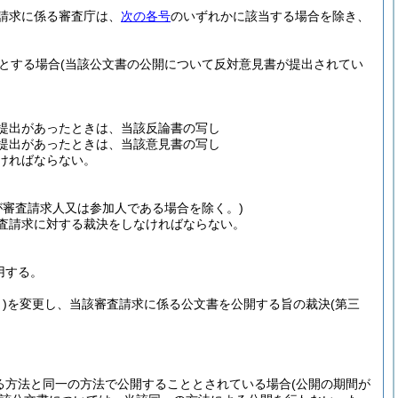
請求に係る審査庁は、
次の各号
のいずれかに該当する場合を除き、
とする場合
(当該公文書の公開について反対意見書が提出されてい
の提出があったときは、当該反論書の写し
の提出があったときは、当該意見書の写し
ければならない。
が審査請求人又は参加人である場合を除く。)
査請求に対する裁決をしなければならない。
用する。
)
を変更し、当該審査請求に係る公文書を公開する旨の裁決
(第三
る方法と同一の方法で公開することとされている場合
(公開の期間が