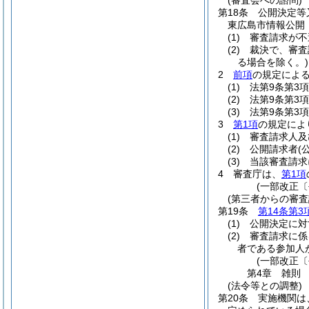
(審査会への諮問)
第18条
公開決定等
東広島市情報公開
(1)
審査請求が不
(2)
裁決で、審査
る場合を除く。)
2
前項
の規定によ
(1)
法第9条第3
(2)
法第9条第3
(3)
法第9条第3
3
第1項
の規定によ
(1)
審査請求人及
(2)
公開請求者
(
(3)
当該審査請求
4
審査庁は、
第1項
(一部改正〔
(第三者からの審
第19条
第14条第3
(1)
公開決定に対
(2)
審査請求に係
者である参加人
(一部改正〔
第4章
雑則
(法令等との調整)
第20条
実施機関は