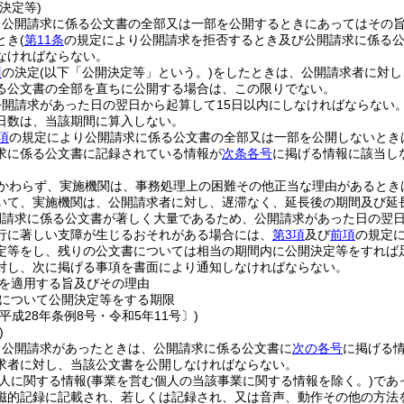
決定等)
、公開請求に係る公文書の全部又は一部を公開するときにあってはその
とき
(
第11条
の規定により公開請求を拒否するとき及び公開請求に係る公
なければならない。
項
の決定
(以下「公開決定等」という。)
をしたときは、公開請求者に対し
る公文書の全部を直ちに公開する場合は、この限りでない。
開請求があった日の翌日から起算して15日以内にしなければならない
日数は、当該期間に算入しない。
項
の規定により公開請求に係る公文書の全部又は一部を公開しないとき
求に係る公文書に記録されている情報が
次条各号
に掲げる情報に該当し
。
かわらず、実施機関は、事務処理上の困難その他正当な理由があるとき
いて、実施機関は、公開請求者に対し、遅滞なく、延長後の期間及び延
開請求に係る公文書が著しく大量であるため、公開請求があった日の翌日
行に著しい支障が生じるおそれがある場合には、
第3項
及び
前項
の規定
定等をし、残りの公文書については相当の期間内に公開決定等をすれば
対し、次に掲げる事項を書面により通知しなければならない。
を適用する旨及びその理由
について公開決定等をする期限
平成28年条例8号・令和5年11号〕)
)
、公開請求があったときは、公開請求に係る公文書に
次の各号
に掲げる
求者に対し、当該公文書を公開しなければならない。
人に関する情報
(事業を営む個人の当該事業に関する情報を除く。)
であ
磁的記録に記載され、若しくは記録され、又は音声、動作その他の方法