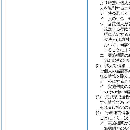
より特定の個人
人を識別するこ
ア
法令若しく
イ
人の生命、
ウ
当該個人が
規定する行政
項に規定する
政法人
(地方
おいて、当該
することによ
エ
実施機関の
の名称その他
(2)
法人等情報 
む個人の当該事
れる情報を除く
ア
公にするこ
イ
実施機関の
のその他の当
(3)
意思形成過程
する情報であっ
それ又は特定の
(4)
行政運営情報
ことにより、次
ア
実施機関が
際機関との交