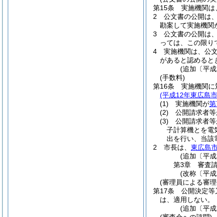
第15条
実施機関は
2
公文書の公開は
勘案して実施機関
3
公文書の公開は
っては、この限り
4
実施機関は、公
があると認めると
(追加〔平成
(手数料)
第16条
実施機関に
(平成12年東広島市
(1)
実施機関が
第
(2)
公開請求者等
(3)
公開請求者等
子計算機とを電
出を行い、当該
2
市長は、
東広島
(追加〔平成
第3章
審査
(改称〔平成
(審理員による審
第17条
公開決定等
は、適用しない。
(追加〔平成