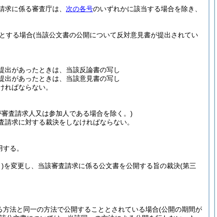
請求に係る審査庁は、
次の各号
のいずれかに該当する場合を除き、
とする場合
(当該公文書の公開について反対意見書が提出されてい
の提出があったときは、当該反論書の写し
の提出があったときは、当該意見書の写し
ければならない。
が審査請求人又は参加人である場合を除く。)
査請求に対する裁決をしなければならない。
用する。
)
を変更し、当該審査請求に係る公文書を公開する旨の裁決
(第三
る方法と同一の方法で公開することとされている場合
(公開の期間が