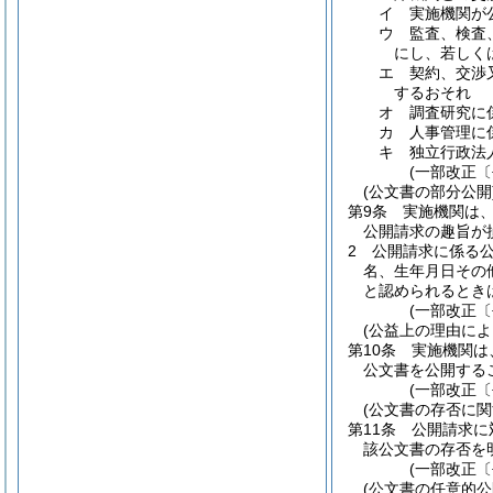
イ
実施機関が
ウ
監査、検査
にし、若しく
エ
契約、交渉
するおそれ
オ
調査研究に
カ
人事管理に
キ
独立行政法
(一部改正〔
(公文書の部分公開
第9条
実施機関は
公開請求の趣旨が
2
公開請求に係る
名、生年月日その
と認められるとき
(一部改正〔
(公益上の理由によ
第10条
実施機関は
公文書を公開する
(一部改正〔
(公文書の存否に関
第11条
公開請求に
該公文書の存否を
(一部改正〔
(公文書の任意的公