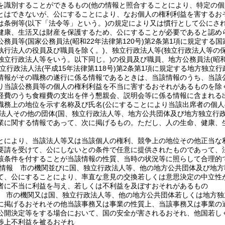
を識別することができるもの
(他の情報と照合することにより、特定の個
とはできないが、公にすることにより、なお個人の権利利益を害するお
は条例等
(以下「法令等」という。)
の規定により又は慣行として公にさ
健康、生活又は財産を保護するため、公にすることが必要であると認め
公務員等
(国家公務員法
(昭和22年法律第120号)
第2条第1項に規定する国
執行法人の役員及び職員を除く。)
、独立行政法人等
(独立行政法人等の
独立行政法人等をいう。以下同じ。)
の役員及び職員、地方公務員法
(昭
独立行政法人法
(平成15年法律第118号)
第2条第1項に規定する地方独立行
情報がその職務の遂行に係る情報であるときは、当該情報のうち、当該
り当該公務員等の個人の権利利益を不当に害するおそれがあるものを除く
経費のうち食糧費の支出を伴う懇親会、説明会等に係る情報に含まれる
職務上の地位を示す名称及び氏名
(公にすることにより当該出席者の個
法人その他の団体
(国、独立行政法人等、地方公共団体及び地方独立行
業に関する情報であって、次に掲げるもの。
ただし、人の生命、健康、
。
とにより、当該法人等又は当該個人の権利、競争上の地位その他正当な
要請を受けて、公にしないとの条件で任意に提供されたものであって、
該条件を付することが当該情報の性質、当時の状況等に照らして合理的
情報 市の機関並びに国、独立行政法人等、他の地方公共団体及び地方
て、公にすることにより、率直な意見の交換若しくは意思決定の中立性
者に不当に利益を与え、若しくは不利益を及ぼすおそれがあるもの
 市の機関又は国、独立行政法人等、他の地方公共団体若しくは地方独
に掲げるおそれその他当該事務又は事業の性質上、当該事務又は事業の
公開決定等をする場合において、国の安全が害されるおそれ、他国若し
渉上不利益を被るおそれ