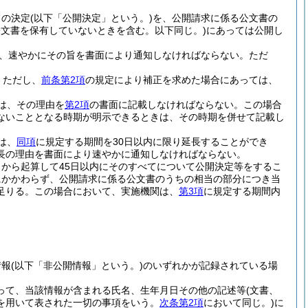
旨の決定
(以下「公開決定」という。)
を、公開請求に係る公文書の
文書を保有していないときを含む。以下同じ。)
にあっては公開し
、速やかにその旨を書面により通知しなければならない。
ただ
。
ただし、
前条第2項
の規定により補正を求めた場合にあっては、
は、その理由を
第2項
の書面に記載しなければならない。
この場合
ないこととなる時期が明示できるときは、その時期を併せて記載し
は、
同項
に規定する期間を30日以内に限り延長することができ
長の理由を書面により速やかに通知しなければならない。
から起算して45日以内にそのすべてについて公開決定等をするこ
にかかわらず、公開請求に係る公文書のうちの相当の部分につき当
足りる。
この場合において、実施機関は、
第3項
に規定する期間内
情報
(以下「非公開情報」という。)
のいずれかが記録されている場
って、当該情報が含まれる氏名、生年月日その他の記述等
(文書、
を用いて表された一切の事項をいう。
次条第2項
において同じ。)
に