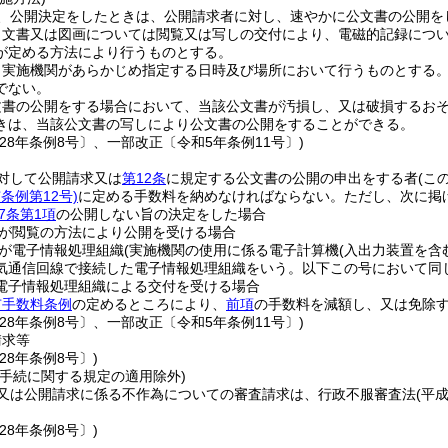
、公開決定をしたときは、公開請求者に対し、速やかに公文書の公開を
、文書又は図画については閲覧又は写しの交付により、電磁的記録につ
が定める方法により行うものとする。
、実施機関があらかじめ指定する日時及び場所において行うものとする
でない。
文書の公開をする場合において、当該公文書が汚損し、又は破損するお
きは、当該公文書の写しにより公文書の公開をすることができる。
28年条例8号〕、一部改正〔令和5年条例11号〕)
対して公開請求又は
第12条
に規定する公文書の公開の申出をする者
(こ
条例第12号)
に定める手数料を納めなければならない。
ただし、次に掲
7条第1項
の公開しない旨の決定をした場合
が閲覧の方法により公開を受ける場合
が電子情報処理組織
(実施機関の使用に係る電子計算機
(入出力装置を含
気通信回線で接続した電子情報処理組織をいう。以下この号において同じ
電子情報処理組織による交付を受ける場合
市手数料条例
の定めるところにより、
前項
の手数料を減額し、又は免除
28年条例8号〕、一部改正〔令和5年条例11号〕)
請求等
28年条例8号〕)
理手続に関する規定の適用除外)
又は公開請求に係る不作為についての審査請求は、行政不服審査法
(平
28年条例8号〕)