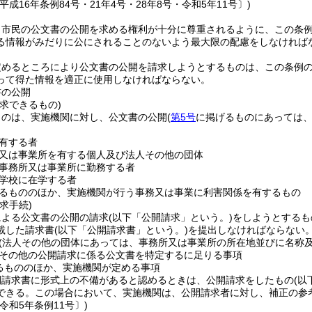
平成16年条例84号・21年4号・28年8号・令和5年11号〕)
、市民の公文書の公開を求める権利が十分に尊重されるように、この条
る情報がみだりに公にされることのないよう最大限の配慮をしなければ
定めるところにより公文書の公開を請求しようとするものは、この条例
って得た情報を適正に使用しなければならない。
書の公開
求できるもの)
ものは、実施機関に対し、公文書の公開
(
第5号
に掲げるものにあっては、
有する者
又は事業所を有する個人及び法人その他の団体
事務所又は事業所に勤務する者
学校に在学する者
るもののほか、実施機関が行う事務又は事業に利害関係を有するもの
求手続)
による公文書の公開の請求
(以下「公開請求」という。)
をしようとするも
載した請求書
(以下「公開請求書」という。)
を提出しなければならない
(法人その他の団体にあっては、事務所又は事業所の所在地並びに名称及
その他の公開請求に係る公文書を特定するに足りる事項
るもののほか、実施機関が定める事項
開請求書に形式上の不備があると認めるときは、公開請求をしたもの
(以
できる。
この場合において、実施機関は、公開請求者に対し、補正の参
令和5年条例11号〕)