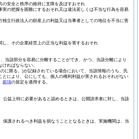
共の安全と秩序の維持に支障を及ぼすおそれ
事実の把握を困難にするおそれ又は違法若しくは不当な行為を容易
方独立行政法人の財産上の利益又は当事者としての地位を不当に害
関し、その企業経営上の正当な利益を害するおそれ
て、当該部分を容易に分離することができ、かつ、当該分離により
なければならない。
のに限る。)
が記録されている場合において、当該情報のうち、氏
ことにより、公にしても、個人の権利利益が害されるおそれがない
、
前項
の規定を適用する。
、公益上特に必要があると認めるときは、公開請求者に対し、当該
、保護されるべき利益を損なうこととなるときは、実施機関は、当