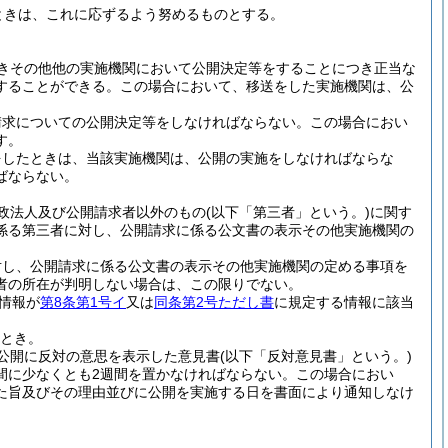
ときは、これに応ずるよう努めるものとする。
きその他他の実施機関において公開決定等をすることにつき正当な
することができる。
この場合において、移送をした実施機関は、公
請求についての公開決定等をしなければならない。
この場合におい
す。
をしたときは、当該実施機関は、公開の実施をしなければならな
ばならない。
政法人及び公開請求者以外のもの
(以下「第三者」という。)
に関す
係る第三者に対し、公開請求に係る公文書の表示その他実施機関の
対し、公開請求に係る公文書の表示その他実施機関の定める事項を
者の所在が判明しない場合は、この限りでない。
情報が
第8条第1号イ
又は
同条第2号ただし書
に規定する情報に該当
とき。
公開に反対の意思を表示した意見書
(以下「反対意見書」という。)
間に少なくとも2週間を置かなければならない。
この場合におい
た旨及びその理由並びに公開を実施する日を書面により通知しなけ