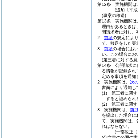
第12条
実施機関は
(追加〔平成
(事案の移送)
第13条
実施機関は
理由があるときは
開請求者に対し、
2
前項
の規定によ
て、移送をした実
3
前項
の場合にお
い。
この場合にお
(第三者に対する
第14条
公開請求に
る情報が記録され
定める事項を通知
2
実施機関は、
次
書面により通知し
(1)
第三者に関す
すると認められ
(2)
第三者に関す
3
実施機関は、
前2
を提出した場合に
て、実施機関は、
ればならない。
(一部改正〔
(公文書の公開の実