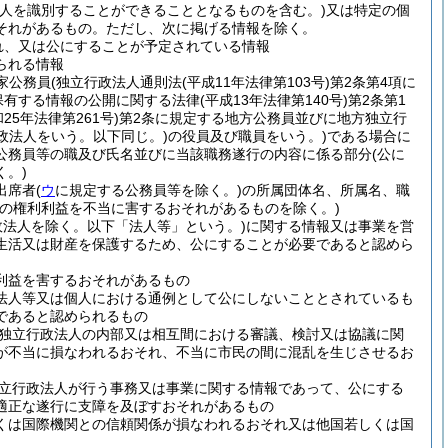
人を識別することができることとなるものを含む。)
又は特定の個
それがあるもの。
ただし、次に掲げる情報を除く。
れ、又は公にすることが予定されている情報
られる情報
家公務員
(独立行政法人通則法
(平成11年法律第103号)
第2条第4項に
保有する情報の公開に関する法律
(平成13年法律第140号)
第2条第1
和25年法律第261号)
第2条に規定する地方公務員並びに地方独立行
政法人をいう。以下同じ。)
の役員及び職員をいう。)
である場合に
公務員等の職及び氏名並びに当該職務遂行の内容に係る部分
(公に
。)
出席者
(
ウ
に規定する公務員等を除く。)
の所属団体名、所属名、職
人の権利利益を不当に害するおそれがあるものを除く。)
政法人を除く。以下「法人等」という。)
に関する情報又は事業を営
生活又は財産を保護するため、公にすることが必要であると認めら
利益を害するおそれがあるもの
法人等又は個人における通例として公にしないこととされているも
であると認められるもの
独立行政法人の内部又は相互間における審議、検討又は協議に関
が不当に損なわれるおそれ、不当に市民の間に混乱を生じさせるお
立行政法人が行う事務又は事業に関する情報であって、公にする
適正な遂行に支障を及ぼすおそれがあるもの
くは国際機関との信頼関係が損なわれるおそれ又は他国若しくは国