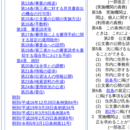
(一部改正〔
第13条
(事案の移送)
(実施機関の責務)
第14条
(第三者に対する意見書提出
第3条
実施機関は
の機会の付与等)
関は、個人に関す
第15条
(公文書の公開の実施方法)
(利用者の責務)
第16条
(手数料)
第4条
この条例の
第3章
審査請求等
ときは、これによ
第17条
(審理員による審理手続に関
第2章
公文
する規定の適用除外)
(公文書の公開を請
第18条
(審査会への諮問)
第5条
次に掲げる
第19条
(第三者からの審査請求を棄
ることができる。
却する場合等における手続)
(1)
市内に住所を
第4章
雑則
(2)
市内に事務所
第20条
(法令等との調整)
(3)
市内に存する
第21条
(情報の提供)
(4)
市内に存する
第22条
(出資法人の情報公開)
(5)
前各号
に掲げ
第23条
(検索資料の作成)
(公文書の公開の請
第24条
(運用状況の公表)
第6条
前条
の規定
第25条
(委任)
に掲げる事項を記
附則
(1)
住所及び氏名
附則
(平成16年12月28日条例第84号)
(2)
公文書の名称
附則
(平成19年9月28日条例第34号
(3)
前2号
に掲げ
附則
(平成21年3月9日条例第4号
2
実施機関は、公
附則
(平成28年2月29日条例第8号)
正を求めることが
附則
(令和5年3月1日条例第11号)
(一部改正〔