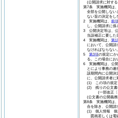
(公開請求に対する
第7条
実施機関は
全部を公開しない
ない旨の決定をし
2
実施機関は、
前
し、公開請求に係
3
公開決定等は、公
当該補正に要した
4
実施機関は、
第1
において、公開請
なければならない
5
第3項
の規定にか
る。
この場合にお
6
実施機関は、公
とにより事務の遂
該期間内に公開決
に、公開請求者に
(1)
この項の規定
(2)
残りの公文書
(一部改正〔
(公文書の公開義務
第8条
実施機関は
合を除き、公開請
(1)
個人情報 個
図画若しくは電