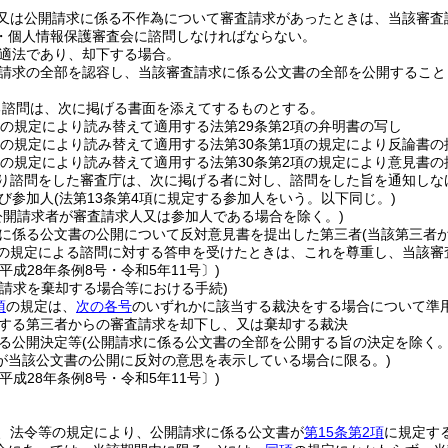
又は公開請求に係る不作為について審査請求があったときは、当該審査
・個人情報保護審査会に諮問しなければならない。
適法であり、却下する場合。
請求の全部を認容し、当該審査請求に係る公文書の全部を公開すること
る諮問は、次に掲げる書面を添えてするものとする。
項の規定により読み替えて適用する法第29条第2項の弁明書の写し
項の規定により読み替えて適用する法第30条第1項の規定により反論書
項の規定により読み替えて適用する法第30条第2項の規定により意見書
り諮問をした審査庁は、次に掲げる者に対し、諮問をした旨を通知しな
び参加人
(法第13条第4項に規定する参加人をいう。以下同じ。)
公開請求者が審査請求人又は参加人である場合を除く。)
に係る公文書の公開について反対意見書を提出した第三者
(当該第三者
の規定による諮問に対する答申を受けたときは、これを尊重し、当該審
平成28年条例8号・令和5年11号〕)
査請求を棄却する場合等における手続)
項
の規定は、
次の各号
のいずれかに該当する裁決をする場合について準
する第三者からの審査請求を却下し、又は棄却する裁決
る公開決定等
(公開請求に係る公文書の全部を公開する旨の決定を除く。
が当該公文書の公開に反対の意思を表示している場合に限る。)
平成28年条例8号・令和5年11号〕)
、法令等の規定により、公開請求に係る公文書が
第15条第2項
に規定す