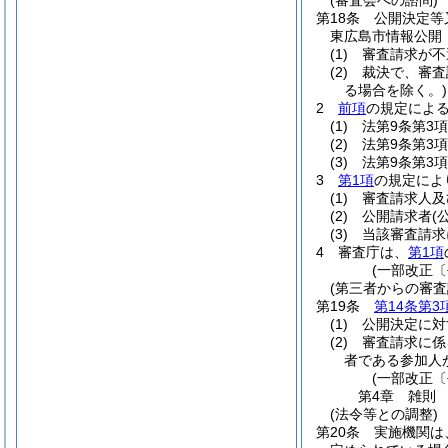
(審査会への諮問)
第18条
公開決定等
東広島市情報公開
(1)
審査請求が不
(2)
裁決で、審査
る場合を除く。)
2
前項
の規定によ
(1)
法第9条第3
(2)
法第9条第3
(3)
法第9条第3
3
第1項
の規定によ
(1)
審査請求人及
(2)
公開請求者
(
(3)
当該審査請求
4
審査庁は、
第1項
(一部改正〔
(第三者からの審
第19条
第14条第3
(1)
公開決定に対
(2)
審査請求に係
者である参加人
(一部改正〔
第4章
雑則
(法令等との調整)
第20条
実施機関は