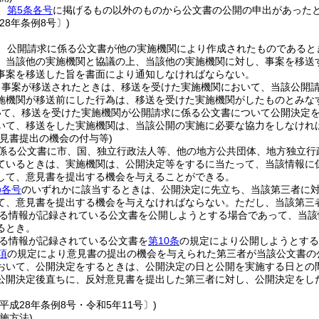
、
第5条各号
に掲げるもの以外のものから公文書の公開の申出があった
28年条例8号〕)
、公開請求に係る公文書が他の実施機関により作成されたものであると
、当該他の実施機関と協議の上、当該他の実施機関に対し、事案を移送
事案を移送した旨を書面により通知しなければならない。
り事案が移送されたときは、移送を受けた実施機関において、当該公開
施機関が移送前にした行為は、移送を受けた実施機関がしたものとみな
いて、移送を受けた実施機関が公開請求に係る公文書について公開決定
いて、移送をした実施機関は、当該公開の実施に必要な協力をしなけれ
意見書提出の機会の付与等)
係る公文書に市、国、独立行政法人等、他の地方公共団体、地方独立行
ているときは、実施機関は、公開決定等をするに当たって、当該情報に
して、意見書を提出する機会を与えることができる。
の各号
のいずれかに該当するときは、公開決定に先立ち、当該第三者に
て、意見書を提出する機会を与えなければならない。
ただし、当該第三
る情報が記録されている公文書を公開しようとする場合であって、当該
るとき。
る情報が記録されている公文書を
第10条
の規定により公開しようとする
項
の規定により意見書の提出の機会を与えられた第三者が当該公文書の
おいて、公開決定をするときは、公開決定の日と公開を実施する日との
公開決定後直ちに、反対意見書を提出した第三者に対し、公開決定をし
平成28年条例8号・令和5年11号〕)
施方法)