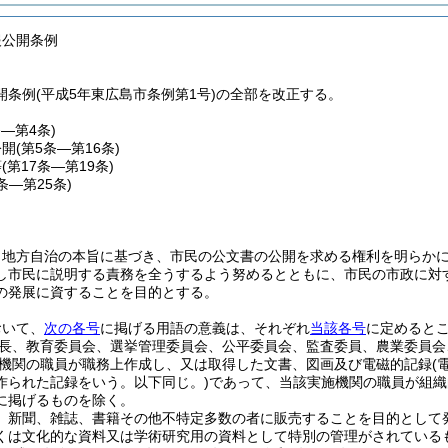
報公開条例
開条例(平成5年東広島市条例第1号)の全部を改正する。
条―第4条)
公開
(第5条―第16条)
等
(第17条―第19条)
0条―第25条)
、地方自治の本旨に基づき、市民の公文書の公開を求める権利を明らか
し市民に説明する責務を全うするよう努めるとともに、市民の市政に対
の発展に資することを目的とする。
おいて、
次の各号
に掲げる用語の意義は、それぞれ
当該各号
に定めると
長、教育委員会、選挙管理委員会、公平委員会、監査委員、農業委員会
機関の職員が職務上作成し、又は取得した文書、図画及び電磁的記録
(
作られた記録をいう。以下同じ。)
であって、当該実施機関の職員が組織
に掲げるものを除く。
、新聞、雑誌、書籍その他不特定多数の者に販売することを目的として
くは文化的な資料又は学術研究用の資料として特別の管理がされている