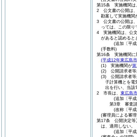
第15条
実施機関は
2
公文書の公開は
勘案して実施機関
3
公文書の公開は
っては、この限り
4
実施機関は、公
があると認めると
(追加〔平成
(手数料)
第16条
実施機関に
(平成12年東広島市
(1)
実施機関が
第
(2)
公開請求者等
(3)
公開請求者等
子計算機とを電
出を行い、当該
2
市長は、
東広島
(追加〔平成
第3章
審査
(改称〔平成
(審理員による審
第17条
公開決定等
は、適用しない。
(追加〔平成