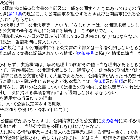
決定等)
、公開請求に係る公文書の全部又は一部を公開するときにあってはその
とき
(
第11条
の規定により公開請求を拒否するとき及び公開請求に係る公
なければならない。
項
の決定
(以下「公開決定等」という。)
をしたときは、公開請求者に対し
る公文書の全部を直ちに公開する場合は、この限りでない。
開請求があった日の翌日から起算して15日以内にしなければならない
日数は、当該期間に算入しない。
項
の規定により公開請求に係る公文書の全部又は一部を公開しないとき
求に係る公文書に記録されている情報が
次条各号
に掲げる情報に該当し
。
かわらず、実施機関は、事務処理上の困難その他正当な理由があるとき
いて、実施機関は、公開請求者に対し、遅滞なく、延長後の期間及び延
開請求に係る公文書が著しく大量であるため、公開請求があった日の翌日
行に著しい支障が生じるおそれがある場合には、
第3項
及び
前項
の規定
定等をし、残りの公文書については相当の期間内に公開決定等をすれば
対し、次に掲げる事項を書面により通知しなければならない。
を適用する旨及びその理由
について公開決定等をする期限
平成28年条例8号・令和5年11号〕)
)
、公開請求があったときは、公開請求に係る公文書に
次の各号
に掲げる
求者に対し、当該公文書を公開しなければならない。
人に関する情報
(事業を営む個人の当該事業に関する情報を除く。)
であ
磁的記録に記載され、若しくは記録され、又は音声、動作その他の方法