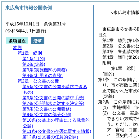
東広島市情報公開条例
○東広島市情
平成15年10月1日 条例第31号
東広島市公文書公
(令和5年4月1日施行)
目次
第1章
総則
(第1
条項目次
沿革
第2章
公文書の
本則
第3章
審査請求
第1章
総則
第4章
雑則
(第2
第1条
(目的)
附則
第2条
(定義)
第1章
総則
第3条
(実施機関の責務)
(目的)
第4条
(利用者の責務)
第1条
この条例は
第2章
公文書の公開
り、市が市政に関
第5条
(公文書の公開を請求できる
正で開かれた市政
もの)
(定義)
第6条
(公文書の公開の請求手続)
第2条
この条例に
第7条
(公開請求に対する決定等)
(1)
実施機関 市
第8条
(公文書の公開義務)
(2)
公文書 実施
第9条
(公文書の部分公開)
できない方式で
第10条
(公益上の理由による裁量的
う。
ただし、次
公開)
ア
官報、白書
第11条
(公文書の存否に関する情報)
イ
歴史的若し
第12条
(公文書の任意的公開)