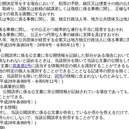
公開決定等をする場合において、犯罪の予防、鎮圧又は捜査その他の公
、取締り、試験又は租税の賦課若しくは徴収に係る事務に関し、正確な
はその発見を困難にするおそれ
又は争訟に係る事務に関し、国、独立行政法人等、地方公共団体又は地
係る事務に関し、その公正かつ能率的な遂行を不当に阻害するおそれ
係る事務に関し、公正かつ円滑な人事の確保に支障を及ぼすおそれ
人等、地方公共団体が経営する企業又は地方独立行政法人に係る事業に
平成19年条例34号・28年8号・令和5年11号〕)
)
、公開請求に係る公文書に非公開情報を記録した部分がある場合におい
損なわれないと認めるときは、当該部分を除いて当該公文書の公開をし
公文書に
前条第1号
に該当する情報
(特定の個人を識別することができるも
他の特定の個人を識別することができることとなる記述等の部分を除く
は、当該部分を除いた部分は、
同号
の情報に含まれないものとみなして
平成28年条例8号・令和5年11号〕)
る裁量的公開)
、公開請求に係る公文書に非公開情報が記録されている場合であっても
ことができる。
平成28年条例8号〕)
する情報)
対し、当該公開請求に係る公文書が存在しているか否かを答えるだけで
明らかにしないで、当該公開請求を拒否することができる。
平成28年条例8号〕)
開)