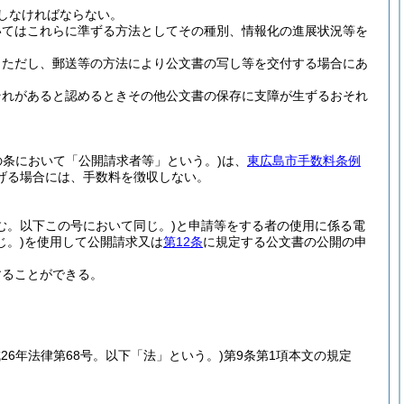
しなければならない。
いてはこれらに準ずる方法としてその種別、情報化の進展状況等を
。
ただし、郵送等の方法により公文書の写し等を交付する場合にあ
それがあると認めるときその他公文書の保存に支障が生ずるおそれ
の条において「公開請求者等」という。)
は、
東広島市手数料条例
げる場合には、手数料を徴収しない。
む。以下この号において同じ。)
と申請等をする者の使用に係る電
。)
を使用して公開請求又は
第12条
に規定する公文書の公開の申
することができる。
成26年法律第68号。以下「法」という。)
第9条第1項本文の規定