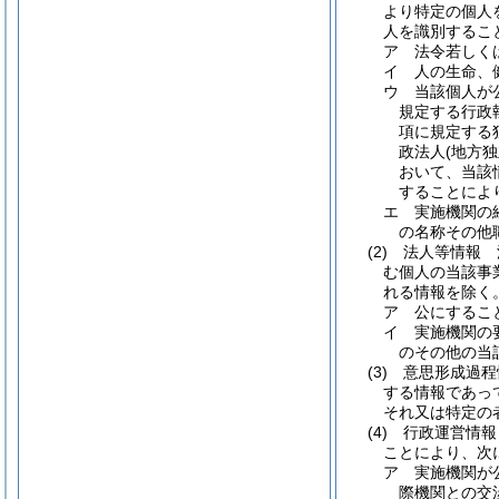
より特定の個人
人を識別するこ
ア
法令若しく
イ
人の生命、
ウ
当該個人が
規定する行政
項に規定する
政法人
(地方
おいて、当該
することによ
エ
実施機関の
の名称その他
(2)
法人等情報 
む個人の当該事
れる情報を除く
ア
公にするこ
イ
実施機関の
のその他の当
(3)
意思形成過程
する情報であっ
それ又は特定の
(4)
行政運営情報
ことにより、次
ア
実施機関が
際機関との交