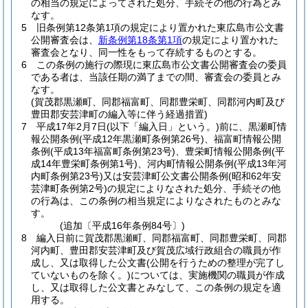
の相当の規定によってされた処分、手続その他の行為とみ
なす。
5
旧条例第12条第1項の規定により置かれた東広島市公文書
公開審査会は、
新条例第18条第1項
の規定により置かれた
審査会となり、同一性をもって存続するものとする。
6
この条例の施行の際現に東広島市公文書公開審査会の委員
である者は、当該任期の満了までの間、審査会の委員とみ
なす。
(賀茂郡黒瀬町、同郡福富町、同郡豊栄町、同郡河内町及び
豊田郡安芸津町の編入等に伴う経過措置)
7
平成17年2月7日
(以下「編入日」という。)
前に、黒瀬町情
報公開条例
(平成12年黒瀬町条例第26号)
、福富町情報公開
条例
(平成13年福富町条例第23号)
、豊栄町情報公開条例
(平
成14年豊栄町条例第1号)
、河内町情報公開条例
(平成13年河
内町条例第23号)
又は安芸津町公文書公開条例
(昭和62年安
芸津町条例第2号)
の規定によりなされた処分、手続その他
の行為は、この条例の相当規定によりなされたものとみな
す。
(追加〔平成16年条例84号〕)
8
編入日前に賀茂郡黒瀬町、同郡福富町、同郡豊栄町、同郡
河内町、豊田郡安芸津町及び賀茂広域行政組合の職員が作
成し、又は取得した公文書
(公開を行うための整理が完了し
ていないものを除く。)
については、実施機関の職員が作成
し、又は取得した公文書とみなして、この条例の規定を適
用する。