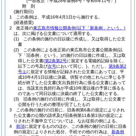
(一部改正〔平成28年条例8号・令和5年11号〕)
附
則
(施行期日)
1
この条例は、平成16年4月1日から施行する。
(経過措置)
2
改正後の
東広島市情報公開条例
(以下「新条例」という。)
は、次に掲げる公文書について適用する。
(1)
この条例の施行の日以後に作成し、又は取得した公文
書
(2)
この条例による改正前の東広島市公文書公開条例
(以
下「旧条例」という。)
の施行の日以後に作成し、又は取
得した公文書
(
第2条第2号
に規定する電磁的記録を除く。
以下この号及び
次号
において同じ。)
。
ただし、
第9条第2
号エ
に規定する情報が記録された公文書にあっては、平
成10年4月1日以後に決裁、供覧その他これらに準じる手
続が終了した公文書
(支出負担行為に係る公文書にあって
は、当該支出負担行為が平成10年度以後の予算に係るも
のであって同日以後に決裁の終了した公文書)
とする。
(3)
旧条例の施行の日前に作成し、又は取得した公文書で
公開を行うための整理が完了したもの
3
この条例の施行の日前に、旧条例第6条の規定によりされ
た公文書の公開の請求及び旧条例第11条第1項の規定によ
りされた不服申立てについては、なお従前の例による。
4
前項
に規定するもののほか、この条例の施行の日前に旧条
例の規定によりされた処分、手続その他の行為は、
新条例