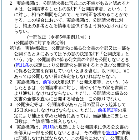
2
実施機関は、公開請求書に形式上の不備があると認めると
きは、公開請求をしたもの
(以下「公開請求者」という。)
に対し、相当の期間を定めて、その補正を求めることがで
きる。
この場合において、実施機関は、公開請求者に対
し、補正の参考となる情報を提供するよう努めなければな
らない。
(一部改正〔令和5年条例11号〕)
(公開請求に対する決定等)
第7条
実施機関は、公開請求に係る公文書の全部又は一部を
公開するときにあってはその旨の決定
(以下「公開決定」と
いう。)
を、公開請求に係る公文書の全部を公開しないとき
(
第11条
の規定により公開請求を拒否するとき及び公開請求
に係る公文書を保有していないときを含む。以下同じ。)
に
あっては公開しない旨の決定をしなければならない。
2
実施機関は、
前項
の決定
(以下「公開決定等」という。)
を
したときは、公開請求者に対し、速やかにその旨を書面に
より通知しなければならない。
ただし、公開請求に係る公
文書の全部を直ちに公開する場合は、この限りでない。
3
公開決定等は、公開請求があった日の翌日から起算して
15日以内にしなければならない。
ただし、
前条第2項
の規
定により補正を求めた場合にあっては、当該補正に要した
日数は、当該期間に算入しない。
4
実施機関は、
第1項
の規定により公開請求に係る公文書の
全部又は一部を公開しないときは、その理由を
第2項
の書面
に記載しなければならない。
この場合において、公開請求