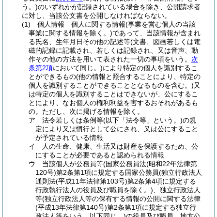
う。)
のいずれかが記録されている場合を除き、公開請求者
に対し、当該公文書を公開しなければならない。
(1)
個人情報 個人に関する情報
(事業を営む個人の当該
事業に関する情報を除く。)
であって、当該情報が含まれ
る氏名、生年月日その他の記述等
(文書、図画若しくは電
磁的記録に記載され、若しくは記録され、又は音声、動
作その他の方法を用いて表された一切の事項をいう。
次
条第2項
において同じ。)
により特定の個人を識別するこ
とができるもの
(他の情報と照合することにより、特定の
個人を識別することができることとなるものを含む。)
又
は特定の個人を識別することはできないが、公にするこ
とにより、なお個人の権利利益を害するおそれがあるも
の。
ただし、次に掲げる情報を除く。
ア
法令若しくは条例等
(以下「法令等」という。)
の規
定により又は慣行として公にされ、又は公にすること
が予定されている情報
イ
人の生命、健康、生活又は財産を保護するため、公
にすることが必要であると認められる情報
ウ
当該個人が公務員等
(国家公務員法
(昭和22年法律第
120号)
第2条第1項に規定する国家公務員
(独立行政法人
通則法
(平成11年法律第103号)
第2条第4項に規定する
行政執行法人の役員及び職員を除く。)
、独立行政法人
等
(独立行政法人等の保有する情報の公開に関する法律
(平成13年法律第140号)
第2条第1項に規定する独立行
政法人等をいう。以下同じ。)
の役員及び職員、地方公