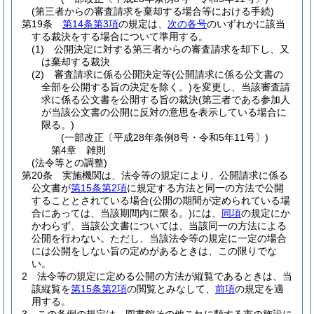
(第三者からの審査請求を棄却する場合等における手続)
第19条
第14条第3項
の規定は、
次の各号
のいずれかに該当
する裁決をする場合について準用する。
(1)
公開決定に対する第三者からの審査請求を却下し、又
は棄却する裁決
(2)
審査請求に係る公開決定等
(公開請求に係る公文書の
全部を公開する旨の決定を除く。)
を変更し、当該審査請
求に係る公文書を公開する旨の裁決
(第三者である参加人
が当該公文書の公開に反対の意思を表示している場合に
限る。)
(一部改正〔平成28年条例8号・令和5年11号〕)
第4章
雑則
(法令等との調整)
第20条
実施機関は、法令等の規定により、公開請求に係る
公文書が
第15条第2項
に規定する方法と同一の方法で公開
することとされている場合
(公開の期間が定められている場
合にあっては、当該期間内に限る。)
には、
同項
の規定にか
かわらず、当該公文書については、当該同一の方法による
公開を行わない。
ただし、当該法令等の規定に一定の場合
には公開をしない旨の定めがあるときは、この限りでな
い。
2
法令等の規定に定める公開の方法が縦覧であるときは、当
該縦覧を
第15条第2項
の閲覧とみなして、
前項
の規定を適
用する。