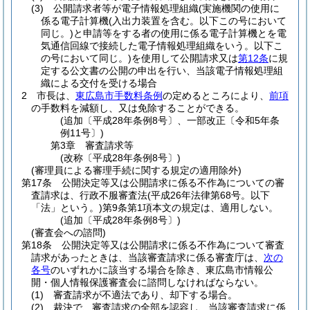
(3)
公開請求者等が電子情報処理組織
(実施機関の使用に
係る電子計算機
(入出力装置を含む。以下この号において
同じ。)
と申請等をする者の使用に係る電子計算機とを電
気通信回線で接続した電子情報処理組織をいう。以下こ
の号において同じ。)
を使用して公開請求又は
第12条
に規
定する公文書の公開の申出を行い、当該電子情報処理組
織による交付を受ける場合
2
市長は、
東広島市手数料条例
の定めるところにより、
前項
の手数料を減額し、又は免除することができる。
(追加〔平成28年条例8号〕、一部改正〔令和5年条
例11号〕)
第3章
審査請求等
(改称〔平成28年条例8号〕)
(審理員による審理手続に関する規定の適用除外)
第17条
公開決定等又は公開請求に係る不作為についての審
査請求は、行政不服審査法
(平成26年法律第68号。以下
「法」という。)
第9条第1項本文の規定は、適用しない。
(追加〔平成28年条例8号〕)
(審査会への諮問)
第18条
公開決定等又は公開請求に係る不作為について審査
請求があったときは、当該審査請求に係る審査庁は、
次の
各号
のいずれかに該当する場合を除き、東広島市情報公
開・個人情報保護審査会に諮問しなければならない。
(1)
審査請求が不適法であり、却下する場合。
(2)
裁決で、審査請求の全部を認容し、当該審査請求に係