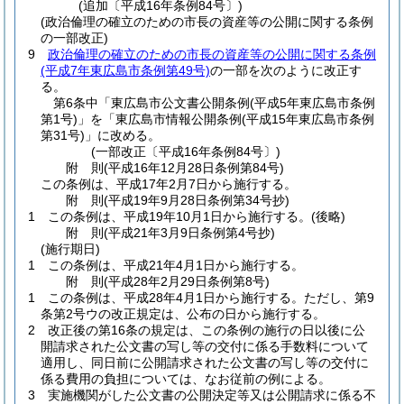
(追加〔平成16年条例84号〕)
(政治倫理の確立のための市長の資産等の公開に関する条例
の一部改正)
9
政治倫理の確立のための市長の資産等の公開に関する条例
(平成7年東広島市条例第49号)
の一部を次のように改正す
る。
第6条中「東広島市公文書公開条例
(平成5年東広島市条例
第1号)
」を「東広島市情報公開条例
(平成15年東広島市条例
第31号)
」に改める。
(一部改正〔平成16年条例84号〕)
附
則
(平成16年12月28日
条例第84号)
この条例は、平成17年2月7日から施行する。
附
則
(平成19年9月28日
条例第34号
抄)
1
この条例は、平成19年10月1日から施行する。
(後略)
附
則
(平成21年3月9日
条例第4号
抄)
(施行期日)
1
この条例は、平成21年4月1日から施行する。
附
則
(平成28年2月29日
条例第8号)
1
この条例は、平成28年4月1日から施行する。
ただし、第9
条第2号ウの改正規定は、公布の日から施行する。
2
改正後の第16条の規定は、この条例の施行の日以後に公
開請求された公文書の写し等の交付に係る手数料について
適用し、同日前に公開請求された公文書の写し等の交付に
係る費用の負担については、なお従前の例による。
3
実施機関がした公文書の公開決定等又は公開請求に係る不