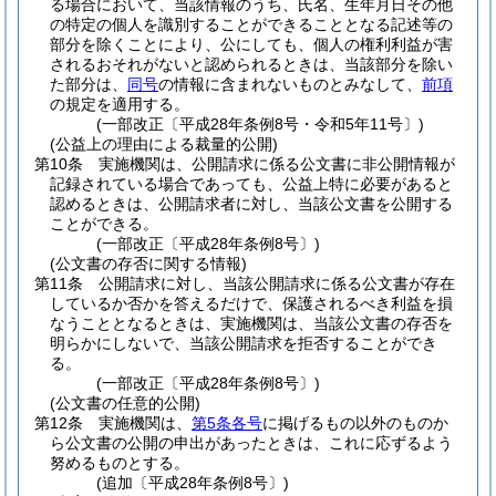
る場合において、当該情報のうち、氏名、生年月日その他
の特定の個人を識別することができることとなる記述等の
部分を除くことにより、公にしても、個人の権利利益が害
されるおそれがないと認められるときは、当該部分を除い
た部分は、
同号
の情報に含まれないものとみなして、
前項
の規定を適用する。
(一部改正〔平成28年条例8号・令和5年11号〕)
(公益上の理由による裁量的公開)
第10条
実施機関は、公開請求に係る公文書に非公開情報が
記録されている場合であっても、公益上特に必要があると
認めるときは、公開請求者に対し、当該公文書を公開する
ことができる。
(一部改正〔平成28年条例8号〕)
(公文書の存否に関する情報)
第11条
公開請求に対し、当該公開請求に係る公文書が存在
しているか否かを答えるだけで、保護されるべき利益を損
なうこととなるときは、実施機関は、当該公文書の存否を
明らかにしないで、当該公開請求を拒否することができ
る。
(一部改正〔平成28年条例8号〕)
(公文書の任意的公開)
第12条
実施機関は、
第5条各号
に掲げるもの以外のものか
ら公文書の公開の申出があったときは、これに応ずるよう
努めるものとする。
(追加〔平成28年条例8号〕)