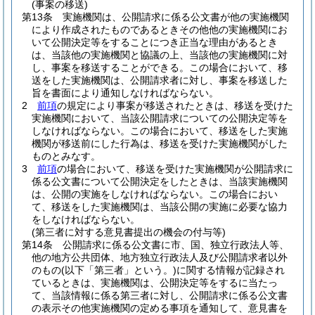
(事案の移送)
第13条
実施機関は、公開請求に係る公文書が他の実施機関
により作成されたものであるときその他他の実施機関にお
いて公開決定等をすることにつき正当な理由があるとき
は、当該他の実施機関と協議の上、当該他の実施機関に対
し、事案を移送することができる。
この場合において、移
送をした実施機関は、公開請求者に対し、事案を移送した
旨を書面により通知しなければならない。
2
前項
の規定により事案が移送されたときは、移送を受けた
実施機関において、当該公開請求についての公開決定等を
しなければならない。
この場合において、移送をした実施
機関が移送前にした行為は、移送を受けた実施機関がした
ものとみなす。
3
前項
の場合において、移送を受けた実施機関が公開請求に
係る公文書について公開決定をしたときは、当該実施機関
は、公開の実施をしなければならない。
この場合におい
て、移送をした実施機関は、当該公開の実施に必要な協力
をしなければならない。
(第三者に対する意見書提出の機会の付与等)
第14条
公開請求に係る公文書に市、国、独立行政法人等、
他の地方公共団体、地方独立行政法人及び公開請求者以外
のもの
(以下「第三者」という。)
に関する情報が記録され
ているときは、実施機関は、公開決定等をするに当たっ
て、当該情報に係る第三者に対し、公開請求に係る公文書
の表示その他実施機関の定める事項を通知して、意見書を