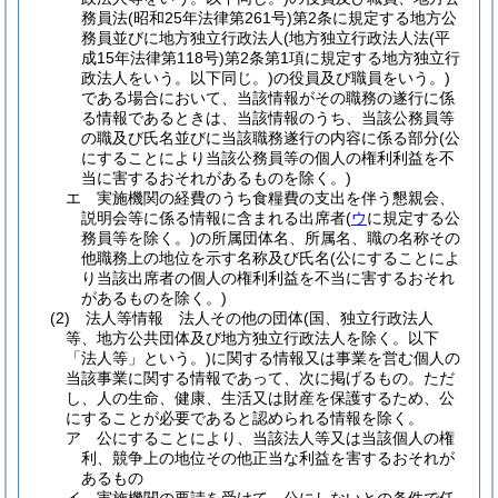
務員法
(昭和25年法律第261号)
第2条に規定する地方公
務員並びに地方独立行政法人
(地方独立行政法人法
(平
成15年法律第118号)
第2条第1項に規定する地方独立行
政法人をいう。以下同じ。)
の役員及び職員をいう。)
である場合において、当該情報がその職務の遂行に係
る情報であるときは、当該情報のうち、当該公務員等
の職及び氏名並びに当該職務遂行の内容に係る部分
(公
にすることにより当該公務員等の個人の権利利益を不
当に害するおそれがあるものを除く。)
エ
実施機関の経費のうち食糧費の支出を伴う懇親会、
説明会等に係る情報に含まれる出席者
(
ウ
に規定する公
務員等を除く。)
の所属団体名、所属名、職の名称その
他職務上の地位を示す名称及び氏名
(公にすることによ
り当該出席者の個人の権利利益を不当に害するおそれ
があるものを除く。)
(2)
法人等情報 法人その他の団体
(国、独立行政法人
等、地方公共団体及び地方独立行政法人を除く。以下
「法人等」という。)
に関する情報又は事業を営む個人の
当該事業に関する情報であって、次に掲げるもの。
ただ
し、人の生命、健康、生活又は財産を保護するため、公
にすることが必要であると認められる情報を除く。
ア
公にすることにより、当該法人等又は当該個人の権
利、競争上の地位その他正当な利益を害するおそれが
あるもの