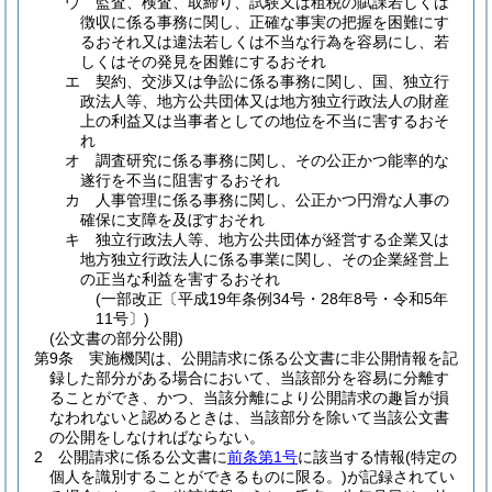
ウ
監査、検査、取締り、試験又は租税の賦課若しくは
徴収に係る事務に関し、正確な事実の把握を困難にす
るおそれ又は違法若しくは不当な行為を容易にし、若
しくはその発見を困難にするおそれ
エ
契約、交渉又は争訟に係る事務に関し、国、独立行
政法人等、地方公共団体又は地方独立行政法人の財産
上の利益又は当事者としての地位を不当に害するおそ
れ
オ
調査研究に係る事務に関し、その公正かつ能率的な
遂行を不当に阻害するおそれ
カ
人事管理に係る事務に関し、公正かつ円滑な人事の
確保に支障を及ぼすおそれ
キ
独立行政法人等、地方公共団体が経営する企業又は
地方独立行政法人に係る事業に関し、その企業経営上
の正当な利益を害するおそれ
(一部改正〔平成19年条例34号・28年8号・令和5年
11号〕)
(公文書の部分公開)
第9条
実施機関は、公開請求に係る公文書に非公開情報を記
録した部分がある場合において、当該部分を容易に分離す
ることができ、かつ、当該分離により公開請求の趣旨が損
なわれないと認めるときは、当該部分を除いて当該公文書
の公開をしなければならない。
2
公開請求に係る公文書に
前条第1号
に該当する情報
(特定の
個人を識別することができるものに限る。)
が記録されてい