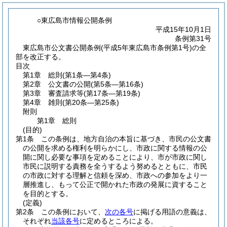
○東広島市情報公開条例
平成15年10月1日
条例第31号
東広島市公文書公開条例(平成5年東広島市条例第1号)の全
部を改正する。
目次
第1章
総則
(第1条―第4条)
第2章
公文書の公開
(第5条―第16条)
第3章
審査請求等
(第17条―第19条)
第4章
雑則
(第20条―第25条)
附則
第1章
総則
(目的)
第1条
この条例は、地方自治の本旨に基づき、市民の公文書
の公開を求める権利を明らかにし、市政に関する情報の公
開に関し必要な事項を定めることにより、市が市政に関し
市民に説明する責務を全うするよう努めるとともに、市民
の市政に対する理解と信頼を深め、市政への参加をより一
層推進し、もって公正で開かれた市政の発展に資すること
を目的とする。
(定義)
第2条
この条例において、
次の各号
に掲げる用語の意義は、
それぞれ
当該各号
に定めるところによる。