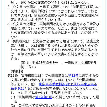
対し、速やかに公文書の公開をしなければならない。
2
公文書の公開は、文書又は図画については閲覧又は写しの
交付により、電磁的記録についてはこれらに準ずる方法と
してその種別、情報化の進展状況等を勘案して実施機関が
定める方法により行うものとする。
3
公文書の公開は、実施機関があらかじめ指定する日時及び
場所において行うものとする。
ただし、郵送等の方法によ
り公文書の写し等を交付する場合にあっては、この限りで
ない。
4
実施機関は、公文書の公開をする場合において、当該公文
書が汚損し、又は破損するおそれがあると認めるときその
他公文書の保存に支障が生ずるおそれがあると認めるとき
は、当該公文書の写しにより公文書の公開をすることがで
きる。
(追加〔平成28年条例8号〕、一部改正〔令和5年条
例11号〕)
(手数料)
第16条
実施機関に対して公開請求又は
第12条
に規定する公
文書の公開の申出をする者
(この条において「公開請求者
等」という。)
は、
東広島市手数料条例
(平成12年東広島市
条例第12号)
に定める手数料を納めなければならない。
ただ
し、次に掲げる場合には、手数料を徴収しない。
(1)
実施機関が
第7条第1項
の公開しない旨の決定をした場
合
(2)
公開請求者等が閲覧の方法により公開を受ける場合