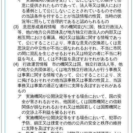
イ
実施機関の要請を受けて、公にしないとの条件で任
意に提供されたものであって、法人等又は個人におけ
る通例として公にしないこととされているものその他
の当該条件を付することが当該情報の性質、当時の状
況等に照らして合理的であると認められるもの
(3)
意思形成過程情報 市の機関並びに国、独立行政法人
等、他の地方公共団体及び地方独立行政法人の内部又は
相互間における審議、検討又は協議に関する情報であっ
て、公にすることにより、率直な意見の交換若しくは意
思決定の中立性が不当に損なわれるおそれ、不当に市民
の間に混乱を生じさせるおそれ又は特定の者に不当に利
益を与え、若しくは不利益を及ぼすおそれがあるもの
(4)
行政運営情報 市の機関又は国、独立行政法人等、他
の地方公共団体若しくは地方独立行政法人が行う事務又
は事業に関する情報であって、公にすることにより、次
に掲げるおそれその他当該事務又は事業の性質上、当該
事務又は事業の適正な遂行に支障を及ぼすおそれがある
もの
ア
実施機関が公開決定等をする場合において、国の安
全が害されるおそれ、他国若しくは国際機関との信頼
関係が損なわれるおそれ又は他国若しくは国際機関と
の交渉上不利益を被るおそれ
イ
実施機関が公開決定等をする場合において、犯罪の
予防、鎮圧又は捜査その他の公共の安全と秩序の維持
に支障を及ぼすおそれ