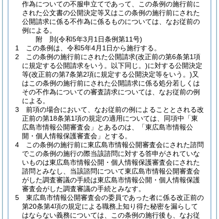
作為についての不服申立てであって、この条例の施行前に
された公文書の公開決定等又はこの条例の施行前にされた
公開請求に係る不作為に係るものについては、なお従前の
例による。
附
則
(令和5年3月1日
条例第11号)
1
この条例は、令和5年4月1日から施行する。
2
この条例の施行前にされた公開請求
(改正前の第6条第1項
に規定する公開請求をいう。以下同じ。)
に対する公開決定
等
(改正前の第7条第2項に規定する公開決定等をいう。)
又
はこの条例の施行前にされた公開請求に係る処分若しくは
その不作為についての審査請求については、なお従前の例
による。
3
前項の場合において、なお従前の例によることとされる改
正前の第18条第1項の規定の適用については、同項中「東
広島市情報公開審査会」とあるのは、「東広島市情報公
開・個人情報保護審査会」とする。
4
この条例の施行前に東広島市情報公開審査会にされた諮問
でこの条例の施行の際当該諮問に対する答申がされていな
いものは東広島市情報公開・個人情報保護審査会にされた
諮問とみなし、当該諮問について東広島市情報公開審査会
がした調査審議の手続は東広島市情報公開・個人情報保護
審査会がした調査審議の手続とみなす。
5
東広島市情報公開審査会の委員であった者に係る改正前の
第20条第4項の規定による職務上知り得た秘密を漏らして
はならない義務については、この条例の施行後も、なお従