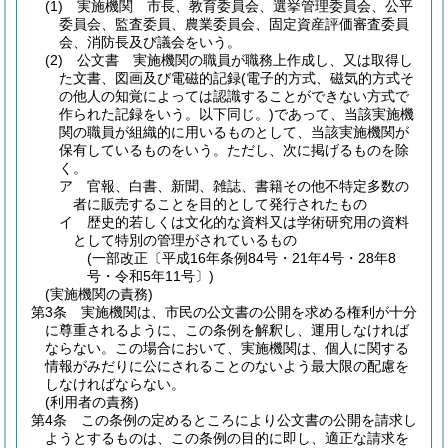
(1)
実施機関 市長、教育委員会、選挙管理委員会、公平
委員会、監査委員、農業委員会、固定資産評価審査委員
会、消防長及び議会をいう。
(2)
公文書 実施機関の職員が職務上作成し、又は取得し
た文書、図画及び電磁的記録
(電子的方式、磁気的方式そ
の他人の知覚によっては認識することができない方式で
作られた記録をいう。以下同じ。)
であって、当該実施機
関の職員が組織的に用いるものとして、当該実施機関が
保有しているものをいう。
ただし、次に掲げるものを除
く。
ア
官報、白書、新聞、雑誌、書籍その他不特定多数の
者に販売することを目的として発行されたもの
イ
歴史的若しくは文化的な資料又は学術研究用の資料
として特別の管理がされているもの
(一部改正〔平成16年条例84号・21年4号・28年8
号・令和5年11号〕)
(実施機関の責務)
第3条
実施機関は、市民の公文書の公開を求める権利が十分
に尊重されるように、この条例を解釈し、運用しなければ
ならない。
この場合において、実施機関は、個人に関する
情報がみだりに公にされることのないよう最大限の配慮を
しなければならない。
(利用者の責務)
第4条
この条例の定めるところにより公文書の公開を請求し
ようとするものは、この条例の目的に即し、適正な請求を