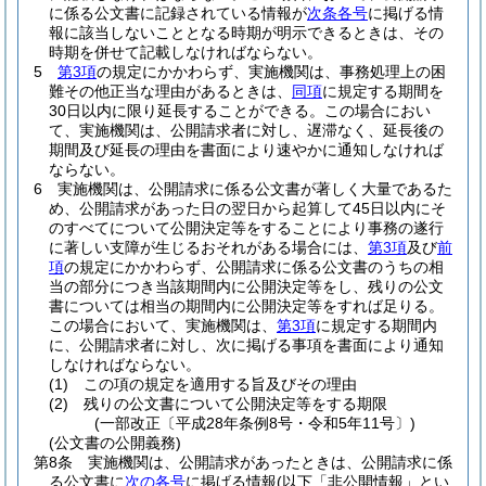
に係る公文書に記録されている情報が
次条各号
に掲げる情
報に該当しないこととなる時期が明示できるときは、その
時期を併せて記載しなければならない。
5
第3項
の規定にかかわらず、実施機関は、事務処理上の困
難その他正当な理由があるときは、
同項
に規定する期間を
30日以内に限り延長することができる。
この場合におい
て、実施機関は、公開請求者に対し、遅滞なく、延長後の
期間及び延長の理由を書面により速やかに通知しなければ
ならない。
6
実施機関は、公開請求に係る公文書が著しく大量であるた
め、公開請求があった日の翌日から起算して45日以内にそ
のすべてについて公開決定等をすることにより事務の遂行
に著しい支障が生じるおそれがある場合には、
第3項
及び
前
項
の規定にかかわらず、公開請求に係る公文書のうちの相
当の部分につき当該期間内に公開決定等をし、残りの公文
書については相当の期間内に公開決定等をすれば足りる。
この場合において、実施機関は、
第3項
に規定する期間内
に、公開請求者に対し、次に掲げる事項を書面により通知
しなければならない。
(1)
この項の規定を適用する旨及びその理由
(2)
残りの公文書について公開決定等をする期限
(一部改正〔平成28年条例8号・令和5年11号〕)
(公文書の公開義務)
第8条
実施機関は、公開請求があったときは、公開請求に係
る公文書に
次の各号
に掲げる情報
(以下「非公開情報」とい