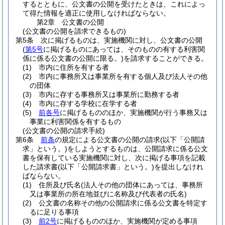
するとともに、公文書の公開を受けたときは、これによっ
て得た情報を適正に使用しなければならない。
第2章
公文書の公開
(公文書の公開を請求できるもの)
第5条
次に掲げるものは、実施機関に対し、公文書の公開
(
第5号
に掲げるものにあっては、そのものの有する利害関
係に係る公文書の公開に限る。)
を請求することができる。
(1)
市内に住所を有する者
(2)
市内に事務所又は事業所を有する個人及び法人その他
の団体
(3)
市内に存する事務所又は事業所に勤務する者
(4)
市内に存する学校に在学する者
(5)
前各号
に掲げるもののほか、実施機関が行う事務又は
事業に利害関係を有するもの
(公文書の公開の請求手続)
第6条
前条
の規定による公文書の公開の請求
(以下「公開請
求」という。)
をしようとするものは、公開請求に係る公文
書を保有している実施機関に対し、次に掲げる事項を記載
した請求書
(以下「公開請求書」という。)
を提出しなけれ
ばならない。
(1)
住所及び氏名
(法人その他の団体にあっては、事務所
又は事業所の所在地並びに名称及び代表者の氏名)
(2)
公文書の名称その他の公開請求に係る公文書を特定す
るに足りる事項
(3)
前2号
に掲げるもののほか、実施機関が定める事項