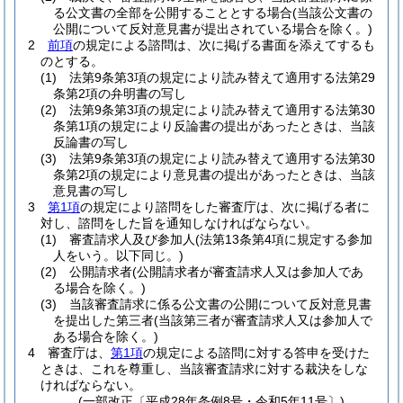
る公文書の全部を公開することとする場合
(当該公文書の
公開について反対意見書が提出されている場合を除く。)
2
前項
の規定による諮問は、次に掲げる書面を添えてするも
のとする。
(1)
法第9条第3項の規定により読み替えて適用する法第29
条第2項の弁明書の写し
(2)
法第9条第3項の規定により読み替えて適用する法第30
条第1項の規定により反論書の提出があったときは、当該
反論書の写し
(3)
法第9条第3項の規定により読み替えて適用する法第30
条第2項の規定により意見書の提出があったときは、当該
意見書の写し
3
第1項
の規定により諮問をした審査庁は、次に掲げる者に
対し、諮問をした旨を通知しなければならない。
(1)
審査請求人及び参加人
(法第13条第4項に規定する参加
人をいう。以下同じ。)
(2)
公開請求者
(公開請求者が審査請求人又は参加人であ
る場合を除く。)
(3)
当該審査請求に係る公文書の公開について反対意見書
を提出した第三者
(当該第三者が審査請求人又は参加人で
ある場合を除く。)
4
審査庁は、
第1項
の規定による諮問に対する答申を受けた
ときは、これを尊重し、当該審査請求に対する裁決をしな
ければならない。
(一部改正〔平成28年条例8号・令和5年11号〕)