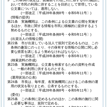
3
この条例の規定は、図書館その他これに類する市の施設に
おいて市民の利用に供することを目的として管理している
公文書については、適用しない。
(一部改正〔平成28年条例8号・令和5年11号〕)
(情報の提供)
第21条
実施機関は、この条例による公文書の公開を実施す
るほか、市政に関する情報を市民に積極的に提供するよう
努めるものとする。
(一部改正〔平成28年条例8号・令和5年11号〕)
(出資法人の情報公開)
第22条
市が出資している法人で規則で定めるものは、この
条例の趣旨にのっとり、その保有する情報の公開に関し必
要な措置を講じるよう努めなければならない。
(一部改正〔平成28年条例8号・令和5年11号〕)
(検索資料の作成)
第23条
実施機関は、公文書を検索するための資料を作成
し、一般の利用に供するものとする。
(一部改正〔平成28年条例8号・令和5年11号〕)
(運用状況の公表)
第24条
市長は、毎年度、各実施機関におけるこの条例の運
用の状況を取りまとめ、公表するものとする。
(一部改正〔平成28年条例8号・令和5年11号〕)
(委任)
第25条
この条例に定めるもののほか、この条例の施行に関
し必要な事項は、規則で定める。