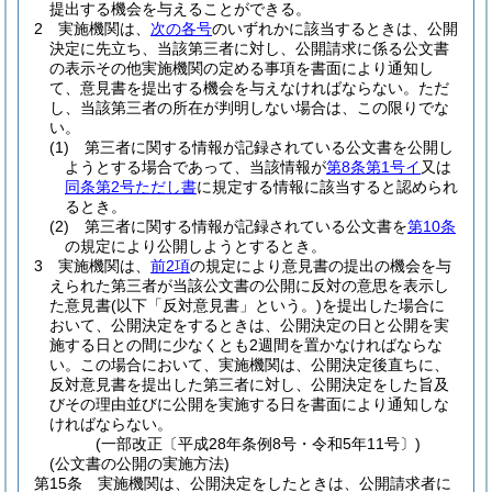
提出する機会を与えることができる。
2
実施機関は、
次の各号
のいずれかに該当するときは、公開
決定に先立ち、当該第三者に対し、公開請求に係る公文書
の表示その他実施機関の定める事項を書面により通知し
て、意見書を提出する機会を与えなければならない。
ただ
し、当該第三者の所在が判明しない場合は、この限りでな
い。
(1)
第三者に関する情報が記録されている公文書を公開し
ようとする場合であって、当該情報が
第8条第1号イ
又は
同条第2号ただし書
に規定する情報に該当すると認められ
るとき。
(2)
第三者に関する情報が記録されている公文書を
第10条
の規定により公開しようとするとき。
3
実施機関は、
前2項
の規定により意見書の提出の機会を与
えられた第三者が当該公文書の公開に反対の意思を表示し
た意見書
(以下「反対意見書」という。)
を提出した場合に
おいて、公開決定をするときは、公開決定の日と公開を実
施する日との間に少なくとも2週間を置かなければならな
い。
この場合において、実施機関は、公開決定後直ちに、
反対意見書を提出した第三者に対し、公開決定をした旨及
びその理由並びに公開を実施する日を書面により通知しな
ければならない。
(一部改正〔平成28年条例8号・令和5年11号〕)
(公文書の公開の実施方法)
第15条
実施機関は、公開決定をしたときは、公開請求者に